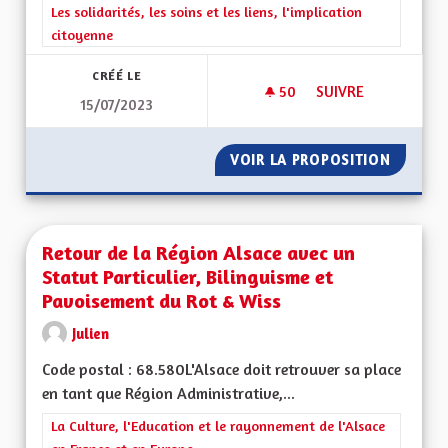
Filtrer les résultats de la catégorie : Les solidarités, les soins e
Les solidarités, les soins et les liens, l'implication
citoyenne
CRÉÉ LE
50
50 ABONNÉS
SUIVRE
15/07/2023
TRANSMISSION DE 
VOIR LA PROPOSITION
TRANSM
Retour de la Région Alsace avec un
Statut Particulier, Bilinguisme et
Pavoisement du Rot & Wiss
Julien
Code postal : 68.580L'Alsace doit retrouver sa place
en tant que Région Administrative,...
Filtrer les résultats de la catégorie : La Culture, l'Education e
La Culture, l'Education et le rayonnement de l'Alsace