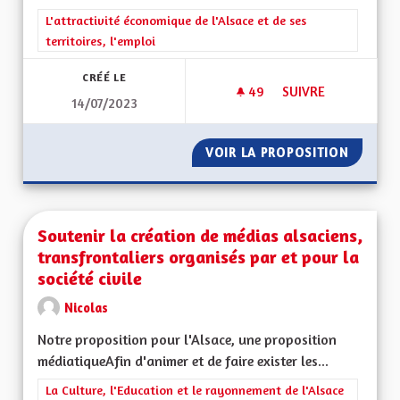
Filtrer les résultats de la catégorie : L'attractivité économique 
L'attractivité économique de l'Alsace et de ses
territoires, l'emploi
CRÉÉ LE
49
49 ABONNÉS
SUIVRE
14/07/2023
POUR UNE RÉGION 
VOIR LA PROPOSITION
POUR U
Soutenir la création de médias alsaciens,
transfrontaliers organisés par et pour la
société civile
Nicolas
Notre proposition pour l'Alsace, une proposition
médiatiqueAfin d'animer et de faire exister les...
Filtrer les résultats de la catégorie : La Culture, l'Education e
La Culture, l'Education et le rayonnement de l'Alsace