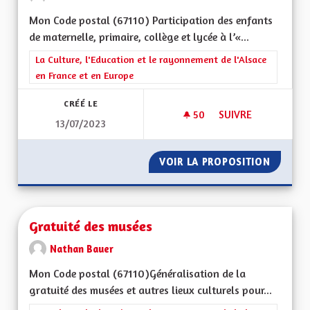
Mon Code postal (67110) Participation des enfants
de maternelle, primaire, collège et lycée à l’«...
Filtrer les résultats de la catégorie : La Culture, l'Education e
La Culture, l'Education et le rayonnement de l'Alsace
en France et en Europe
CRÉÉ LE
50
50 ABONNÉS
SUIVRE
13/07/2023
PARTICIPATION SCOL
VOIR LA PROPOSITION
PARTICI
Gratuité des musées
Nathan Bauer
Mon Code postal (67110)Généralisation de la
gratuité des musées et autres lieux culturels pour...