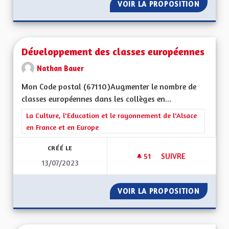
VOIR LA PROPOSITION
ENSEIG
Développement des classes européennes
Nathan Bauer
Mon Code postal (67110)Augmenter le nombre de
classes européennes dans les collèges en...
Filtrer les résultats de la catégorie : La Culture, l'Education e
La Culture, l'Education et le rayonnement de l'Alsace
en France et en Europe
CRÉÉ LE
51
51 ABONNÉS
SUIVRE
13/07/2023
DÉVELOPPEMENT DE
VOIR LA PROPOSITION
DÉVELO