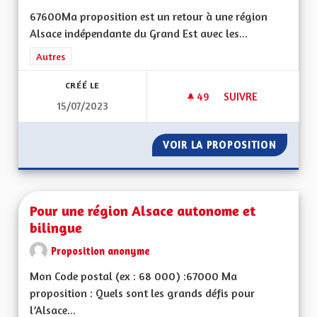
67600Ma proposition est un retour à une région
Alsace indépendante du Grand Est avec les...
Filtrer les résultats de la catégorie : Autres
Autres
CRÉÉ LE
49
49 ABONNÉS
SUIVRE
15/07/2023
UNE VRAIE RÉGION 
VOIR LA PROPOSITION
UNE VR
Pour une région Alsace autonome et
bilingue
Proposition anonyme
Mon Code postal (ex : 68 000) :67000 Ma
proposition : Quels sont les grands défis pour
l’Alsace...