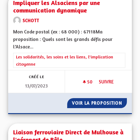
Impliquer les Alsaciens par une
communication dynamique
SCHOTT
Mon Code postal (ex : 68 000) : 67118Ma
proposition : Quels sont les grands défis pour
l’Alsace...
Filtrer les résultats de la catégorie : Les solidarités, les soins e
Les solidarités, les soins et les liens, l'implication
citoyenne
CRÉÉ LE
50
50 ABONNÉS
SUIVRE
13/07/2023
IMPLIQUER LES AL
VOIR LA PROPOSITION
IMPLIQ
Liaison ferroviaire Direct de Mulhouse à
l'aéroport de Bâle