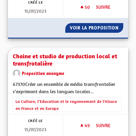
CRÉÉ LE
50
50 ABONNÉS
SUIVRE
15/07/2023
POUR UNE REGION E
VOIR LA PROPOSITION
POUR UN
Chaine et studio de production local et
transfrotalière
Proposition anonyme
67370Créer un ensemble de média transfrontalier
s'exprimant dans les langues locales...
Filtrer les résultats de la catégorie : La Culture, l'Education e
La Culture, l'Education et le rayonnement de l'Alsace
en France et en Europe
CRÉÉ LE
49
49 ABONNÉS
SUIVRE
15/07/2023
CHAINE ET STUDIO 