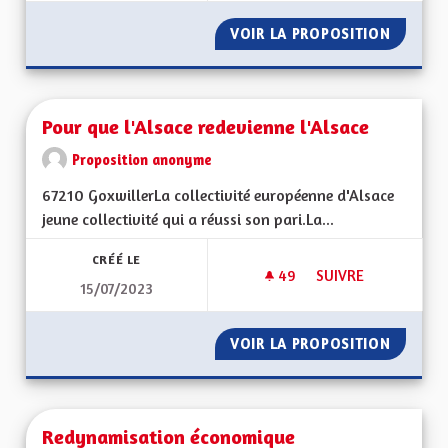
VOIR LA PROPOSITION
CHAINE
Pour que l'Alsace redevienne l'Alsace
Proposition anonyme
67210 GoxwillerLa collectivité européenne d'Alsace
jeune collectivité qui a réussi son pari.La...
CRÉÉ LE
49
49 ABONNÉS
SUIVRE
15/07/2023
POUR QUE L'ALSACE
VOIR LA PROPOSITION
POUR Q
Redynamisation économique