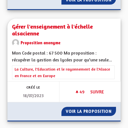
Gérer l'enseignement à l'échelle
alsacienne
Proposition anonyme
Mon Code postal : 67 500 Ma proposition :
récupérer la gestion des lycées pour qu'une seule...
Filtrer les résultats de la catégorie : La Culture, l'Education e
La Culture, l'Education et le rayonnement de l'Alsace
en France et en Europe
CRÉÉ LE
49
49 ABONNÉS
SUIVRE
18/07/2023
GÉRER L'ENSEIGNEM
VOIR LA PROPOSITION
GÉRER 