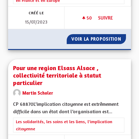
en France et en Europe
CRÉÉ LE
50
50 ABONNÉS
SUIVRE
15/07/2023
RETOUR DE LA RÉGI
VOIR LA PROPOSITION
RETOUR
Pour une region Elsass Alsace ,
collectivité territoriale à statut
particulier
Martin Scholer
CP 68870L'implication citoyenne est extrêmement
difficile dans un état dont l’organisation est...
Filtrer les résultats de la catégorie : Les solidarités, les soins e
Les solidarités, les soins et les liens, l'implication
citoyenne