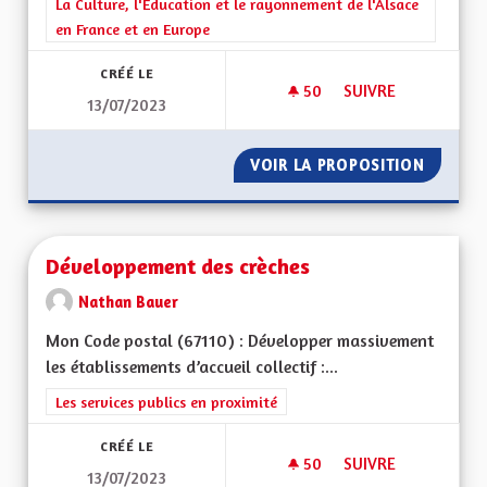
Filtrer les résultats de la catégorie : La Culture, l'Education e
La Culture, l'Education et le rayonnement de l'Alsace
en France et en Europe
CRÉÉ LE
50
50 ABONNÉS
SUIVRE
13/07/2023
GRATUITÉ DES MUS
VOIR LA PROPOSITION
GRATUI
Développement des crèches
Nathan Bauer
Mon Code postal (67110) : Développer massivement
les établissements d’accueil collectif :...
Filtrer les résultats de la catégorie : Les services publics en pro
Les services publics en proximité
CRÉÉ LE
50
50 ABONNÉS
SUIVRE
13/07/2023
DÉVELOPPEMENT DE