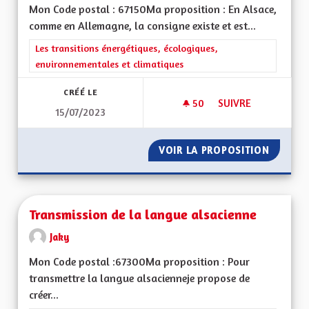
Mon Code postal : 67150Ma proposition : En Alsace,
comme en Allemagne, la consigne existe et est...
Filtrer les résultats de la catégorie : Les transitions énergéti
Les transitions énergétiques, écologiques,
environnementales et climatiques
CRÉÉ LE
50
50 ABONNÉS
SUIVRE
15/07/2023
FAIRE DU LOBBYISM
VOIR LA PROPOSITION
FAIRE 
Transmission de la langue alsacienne
Jaky
Mon Code postal :67300Ma proposition : Pour
transmettre la langue alsacienneje propose de
créer...