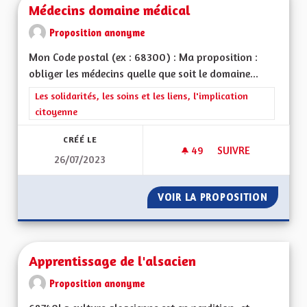
Médecins domaine médical
Proposition anonyme
Mon Code postal (ex : 68300) : Ma proposition :
obliger les médecins quelle que soit le domaine...
Filtrer les résultats de la catégorie : Les solidarités, les soins e
Les solidarités, les soins et les liens, l'implication
citoyenne
CRÉÉ LE
49
49 ABONNÉS
SUIVRE
26/07/2023
MÉDECINS DOMAINE
VOIR LA PROPOSITION
MÉDECI
Apprentissage de l'alsacien
Proposition anonyme