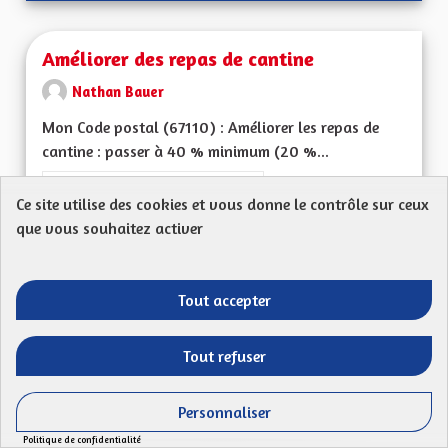
Améliorer des repas de cantine
Nathan Bauer
Mon Code postal (67110) : Améliorer les repas de
cantine : passer à 40 % minimum (20 %...
Filtrer les résultats de la catégorie : Les services publics en pro
Les services publics en proximité
Ce site utilise des cookies et vous donne le contrôle sur ceux
CRÉÉ LE
que vous souhaitez activer
50
50 ABONNÉS
SUIVRE
13/07/2023
AMÉLIORER DES REP
Tout accepter
VOIR LA PROPOSITION
AMÉLIO
Tout refuser
Tarification sociale et plafonnement des
Personnaliser
tarifs de cantine
Politique de confidentialité