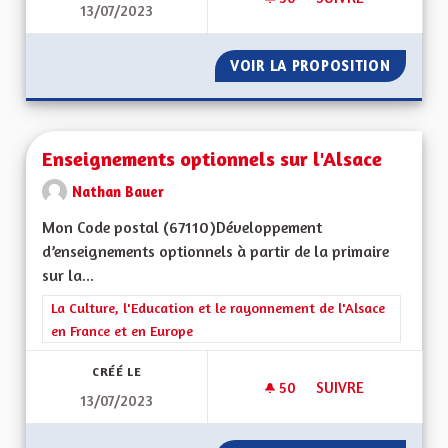
13/07/2023
JEUNESSE ET ARTS
VOIR LA PROPOSITION
JEUNES
Enseignements optionnels sur l'Alsace
Nathan Bauer
Mon Code postal (67110)Développement
d’enseignements optionnels à partir de la primaire
sur la...
Filtrer les résultats de la catégorie : La Culture, l'Education e
La Culture, l'Education et le rayonnement de l'Alsace
en France et en Europe
CRÉÉ LE
50
50 ABONNÉS
SUIVRE
13/07/2023
ENSEIGNEMENTS OP