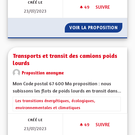
CRÉÉ LE
49
49 ABONNÉS
SUIVRE
23/07/2023
QUEL SOUTIEN AUX 
VOIR LA PROPOSITION
QUEL S
Transports et transit des camions poids
lourds
Proposition anonyme
Mon Code postal 67 600 Ma proposition : nous
subissons les flots de poids lourds en transit dans...
Filtrer les résultats de la catégorie : Les transitions énergéti
Les transitions énergétiques, écologiques,
environnementales et climatiques
CRÉÉ LE
49
49 ABONNÉS
SUIVRE
23/07/2023
TRANSPORTS ET TR