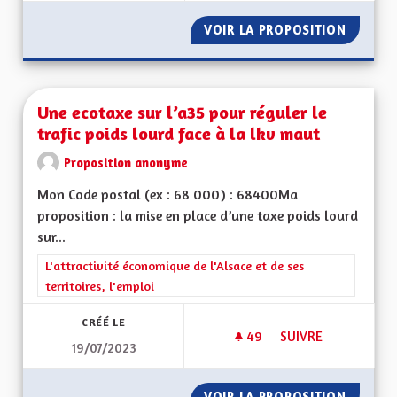
VOIR LA PROPOSITION
TRANSP
Une ecotaxe sur l’a35 pour réguler le
trafic poids lourd face à la lkv maut
Proposition anonyme
Mon Code postal (ex : 68 000) : 68400Ma
proposition : la mise en place d’une taxe poids lourd
sur...
Filtrer les résultats de la catégorie : L'attractivité économique 
L'attractivité économique de l'Alsace et de ses
territoires, l'emploi
CRÉÉ LE
49
49 ABONNÉS
SUIVRE
19/07/2023
UNE ECOTAXE SUR L
VOIR LA PROPOSITION
UNE EC