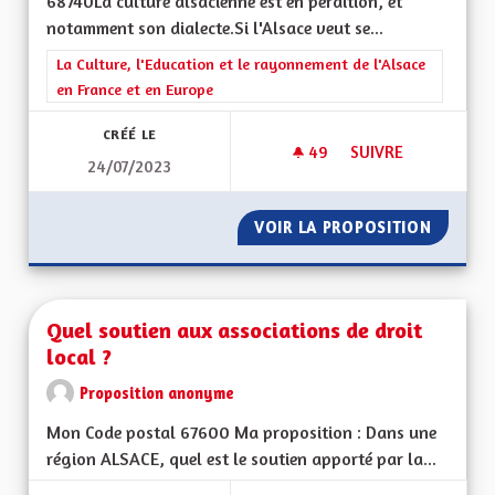
68740La culture alsacienne est en perdition, et
notamment son dialecte.Si l'Alsace veut se...
Filtrer les résultats de la catégorie : La Culture, l'Education e
La Culture, l'Education et le rayonnement de l'Alsace
en France et en Europe
CRÉÉ LE
49
49 ABONNÉS
SUIVRE
24/07/2023
APPRENTISSAGE DE 
VOIR LA PROPOSITION
APPREN
Quel soutien aux associations de droit
local ?
Proposition anonyme
Mon Code postal 67600 Ma proposition : Dans une
région ALSACE, quel est le soutien apporté par la...