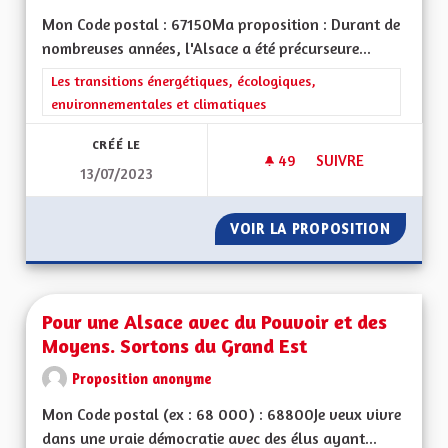
Mon Code postal : 67150Ma proposition : Durant de
nombreuses années, l'Alsace a été précurseure...
Filtrer les résultats de la catégorie : Les transitions énergéti
Les transitions énergétiques, écologiques,
environnementales et climatiques
CRÉÉ LE
49
49 ABONNÉS
SUIVRE
13/07/2023
COLORER LES PISTE
VOIR LA PROPOSITION
COLORE
Pour une Alsace avec du Pouvoir et des
Moyens. Sortons du Grand Est
Proposition anonyme
Mon Code postal (ex : 68 000) : 68800Je veux vivre
dans une vraie démocratie avec des élus ayant...