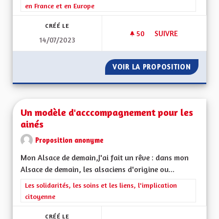
en France et en Europe
CRÉÉ LE
50
50 ABONNÉS
SUIVRE
14/07/2023
SOUTENIR LA CRÉAT
VOIR LA PROPOSITION
SOUTEN
Un modèle d'acccompagnement pour les
ainés
Proposition anonyme
Mon Alsace de demain,J'ai fait un rêve : dans mon
Alsace de demain, les alsaciens d'origine ou...
Filtrer les résultats de la catégorie : Les solidarités, les soins e
Les solidarités, les soins et les liens, l'implication
citoyenne
CRÉÉ LE