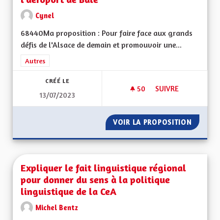
Cynel
68440Ma proposition : Pour faire face aux grands
défis de l'Alsace de demain et promouvoir une...
Filtrer les résultats de la catégorie : Autres
Autres
CRÉÉ LE
50
50 ABONNÉS
SUIVRE
13/07/2023
LIAISON FERROVIAI
VOIR LA PROPOSITION
LIAISO
Expliquer le fait linguistique régional
pour donner du sens à la politique
linguistique de la CeA
Michel Bentz