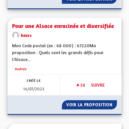
Pour une Alsace enracinée et diversifiée
kauss
Mon Code postal (ex : 68 000) : 67220Ma
proposition : Quels sont les grands défis pour
l’Alsace...
Filtrer les résultats de la catégorie : Autres
Autres
CRÉÉ LE
50
50 ABONNÉS
SUIVRE
14/07/2023
POUR UNE ALSACE E
VOIR LA PROPOSITION
POUR U