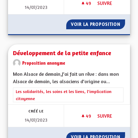
49
49 ABONNÉS
SUIVRE
14/07/2023
UN MODÈLE D'ACCC
VOIR LA PROPOSITION
UN MOD
Développement de la petite enfance
Proposition anonyme
Mon Alsace de demain,J'ai fait un rêve : dans mon
Alsace de demain, les alsaciens d'origine ou...
Filtrer les résultats de la catégorie : Les solidarités, les soins e
Les solidarités, les soins et les liens, l'implication
citoyenne
CRÉÉ LE
49
49 ABONNÉS
SUIVRE
14/07/2023
DÉVELOPPEMENT DE 
VOIR LA PROPOSITION
DÉVELO