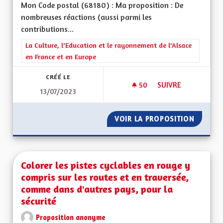
Mon Code postal (68180) : Ma proposition : De
nombreuses réactions (aussi parmi les
contributions...
Filtrer les résultats de la catégorie : La Culture, l'Education e
La Culture, l'Education et le rayonnement de l'Alsace
en France et en Europe
CRÉÉ LE
50
50 ABONNÉS
SUIVRE
13/07/2023
EXPLIQUER LE FAIT
VOIR LA PROPOSITION
EXPLIQ
Colorer les pistes cyclables en rouge y
compris sur les routes et en traversée,
comme dans d'autres pays, pour la
sécurité
Proposition anonyme