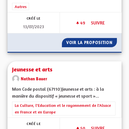
Filtrer les résultats de la catégorie : Autres
Autres
CRÉÉ LE
49
49 ABONNÉS
SUIVRE
13/07/2023
POUR UNE ALSACE 
VOIR LA PROPOSITION
POUR U
Jeunesse et arts
Nathan Bauer
Mon Code postal (67110)Jeunesse et arts : à la
manière du dispositif « jeunesse et sport »...
Filtrer les résultats de la catégorie : La Culture, l'Education e
La Culture, l'Education et le rayonnement de l'Alsace
en France et en Europe
CRÉÉ LE
50
50 ABONNÉS
SUIVRE