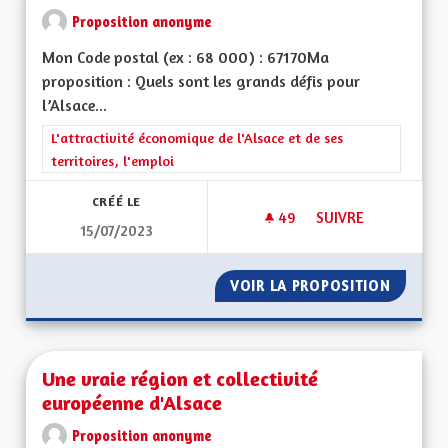
Proposition anonyme
Mon Code postal (ex : 68 000) : 67170Ma
proposition : Quels sont les grands défis pour
l’Alsace...
Filtrer les résultats de la catégorie : L'attractivité économique 
L'attractivité économique de l'Alsace et de ses
territoires, l'emploi
CRÉÉ LE
49
49 ABONNÉS
SUIVRE
15/07/2023
REDYNAMISATION 
VOIR LA PROPOSITION
REDYNA
Une vraie région et collectivité
européenne d'Alsace
Proposition anonyme