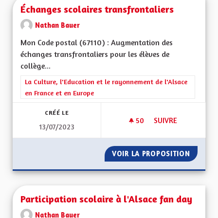
Échanges scolaires transfrontaliers
Nathan Bauer
Mon Code postal (67110) : Augmentation des
échanges transfrontaliers pour les élèves de
collège...
Filtrer les résultats de la catégorie : La Culture, l'Education e
La Culture, l'Education et le rayonnement de l'Alsace
en France et en Europe
CRÉÉ LE
50
50 ABONNÉS
SUIVRE
13/07/2023
ÉCHANGES SCOLAIR
VOIR LA PROPOSITION
ÉCHANG
Participation scolaire à l'Alsace fan day
Nathan Bauer