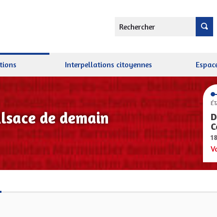
Rechercher
tions
Interpellations citoyennes
Espace
ÉT
Alsace de demain
D
C
1
V