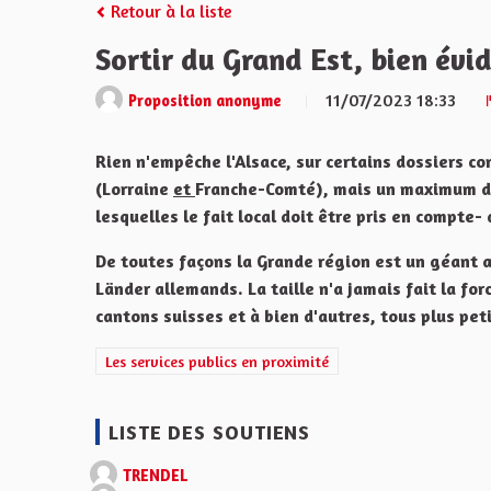
Retour à la liste
Sortir du Grand Est, bien év
11/07/2023 18:33
Proposition anonyme
Rien n'empêche l'Alsace, sur certains dossiers co
(Lorraine
et
Franche-Comté), mais un maximum de 
lesquelles le fait local doit être pris en compte-
De toutes façons la Grande région est un géant a
Länder allemands. La taille n'a jamais fait la for
cantons suisses et à bien d'autres, tous plus pet
Filtrer les résultats de la catégorie : Les services public
Les services publics en proximité
LISTE DES SOUTIENS
TRENDEL