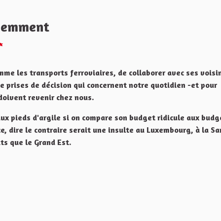
idemment
Signaler
mme les transports ferroviaires, de collaborer avec ses voisi
prises de décision qui concernent notre quotidien -et pour
 doivent revenir chez nous.
ux pieds d'argile si on compare son budget ridicule aux budg
ce, dire le contraire serait une insulte au Luxembourg, à la Sa
its que le Grand Est.
s en proximité