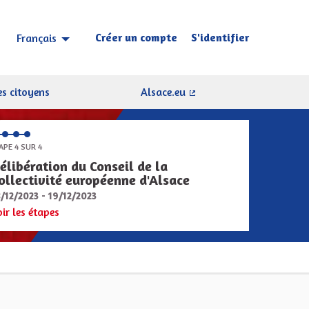
Créer un compte
S'identifier
Français
Choisir la langue
Sprache wählen
s citoyens
Alsace.eu
(Lien externe)
APE 4 SUR 4
élibération du Conseil de la
ollectivité européenne d'Alsace
8/12/2023 - 19/12/2023
oir les étapes