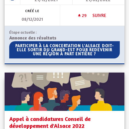
CRÉÉ LE
29
29 ABONNÉS
SUIVRE
08/12/2021
L'ALSACE DOIT-EL
Étape actuelle :
Annonce des résultats
PARTICIPER À LA CONCERTATION L'ALSACE DOIT-ELLE 
PARTICIPER À LA CONCERTATION L'ALSACE DOIT-
ELLE SORTIR DU GRAND-EST POUR REDEVENIR
UNE RÉGION À PART ENTIÈRE ?
Appel à candidatures Conseil de
développement d'Alsace 2022