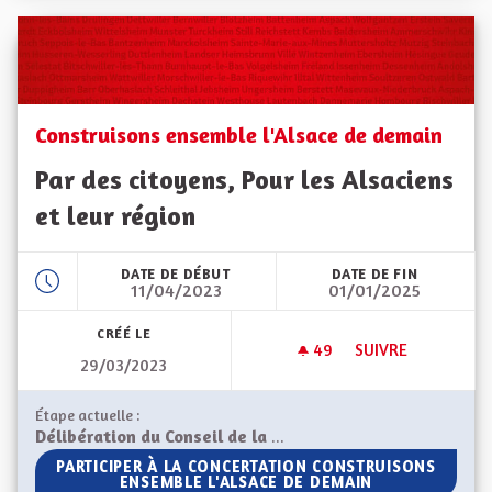
Construisons ensemble l'Alsace de demain
Par des citoyens, Pour les Alsaciens
et leur région
DATE DE DÉBUT
DATE DE FIN
11/04/2023
01/01/2025
CRÉÉ LE
49
49 ABONNÉS
SUIVRE
29/03/2023
CONSTRUISONS ENS
Étape actuelle :
Délibération du Conseil de la Collectivité européenne d'Alsace
PARTICIPER À LA CONCERTATION CONSTRUISONS ENSEM
PARTICIPER À LA CONCERTATION CONSTRUISONS
ENSEMBLE L'ALSACE DE DEMAIN