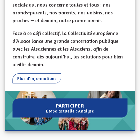
sociale qui nous concerne toutes et tous : nos
grands-parents, nos parents, nos voisins, nos
proches — et demain, notre propre avenir.
Face à ce défi collectif, la Collectivité européenne
d’Alsace lance une grande concertation publique
avec les Alsaciennes et les Alsaciens, afin de
construire, dès aujourd’hui, les solutions pour bien
vieillir demain.
Concertation - Ambition Bien vieillir en alsace
Plus d'informations
PARTICIPER À LA CONCERTATION 
PARTICIPER
Étape actuelle : Analyse