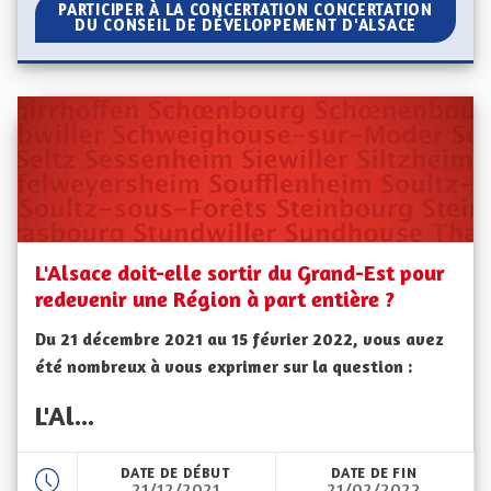
PARTICIPER À LA CONCERTATION CONCERTATION DU C
PARTICIPER À LA CONCERTATION CONCERTATION
DU CONSEIL DE DÉVELOPPEMENT D'ALSACE
L'Alsace doit-elle sortir du Grand-Est pour
redevenir une Région à part entière ?
Du 21 décembre 2021 au 15 février 2022, vous avez
été nombreux à vous exprimer sur la question :
L'Al...
DATE DE DÉBUT
DATE DE FIN
21/12/2021
21/02/2022