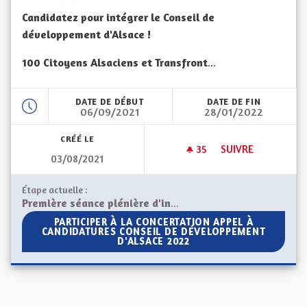
Candidatez pour intégrer le Conseil de
développement d'Alsace !
100 Citoyens Alsaciens et Transfront
...
DATE DE DÉBUT
DATE DE FIN
06/09/2021
28/01/2022
CRÉÉ LE
35
35 ABONNÉS
SUIVRE
03/08/2021
APPEL À CANDIDAT
Étape actuelle :
Première séance plénière d'installation du Conseil de développement d'Alsace
PARTICIPER À LA CONCERTATION APPEL À CANDIDA
PARTICIPER À LA CONCERTATION APPEL À
CANDIDATURES CONSEIL DE DÉVELOPPEMENT
D'ALSACE 2022