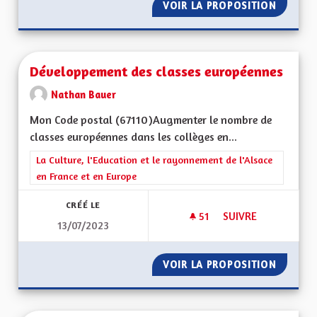
VOIR LA PROPOSITION
ENSEIG
Développement des classes européennes
Nathan Bauer
Mon Code postal (67110)Augmenter le nombre de
classes européennes dans les collèges en...
Filtrer les résultats de la catégorie : La Culture, l'Education e
La Culture, l'Education et le rayonnement de l'Alsace
en France et en Europe
CRÉÉ LE
51
51 ABONNÉS
SUIVRE
13/07/2023
DÉVELOPPEMENT DE
VOIR LA PROPOSITION
DÉVELO