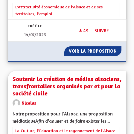
Filtrer les résultats de la catégorie : L'attractivité économique 
L'attractivité économique de l'Alsace et de ses
territoires, l'emploi
CRÉÉ LE
49
49 ABONNÉS
SUIVRE
14/07/2023
POUR UNE RÉGION 
VOIR LA PROPOSITION
POUR U
Soutenir la création de médias alsaciens,
transfrontaliers organisés par et pour la
société civile
Nicolas
Notre proposition pour l'Alsace, une proposition
médiatiqueAfin d'animer et de faire exister les...
Filtrer les résultats de la catégorie : La Culture, l'Education e
La Culture, l'Education et le rayonnement de l'Alsace