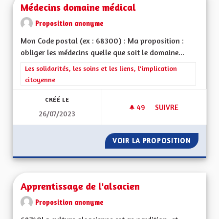
Médecins domaine médical
Proposition anonyme
Mon Code postal (ex : 68300) : Ma proposition :
obliger les médecins quelle que soit le domaine...
Filtrer les résultats de la catégorie : Les solidarités, les soins e
Les solidarités, les soins et les liens, l'implication
citoyenne
CRÉÉ LE
49
49 ABONNÉS
SUIVRE
26/07/2023
MÉDECINS DOMAINE
VOIR LA PROPOSITION
MÉDECI
Apprentissage de l'alsacien
Proposition anonyme