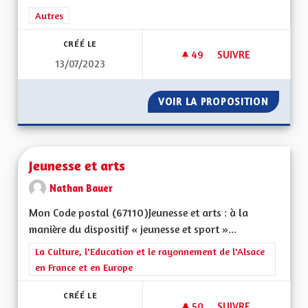
Filtrer les résultats de la catégorie : Autres
Autres
CRÉÉ LE
49
49 ABONNÉS
SUIVRE
13/07/2023
POUR UNE ALSACE 
VOIR LA PROPOSITION
POUR U
Jeunesse et arts
Nathan Bauer
Mon Code postal (67110)Jeunesse et arts : à la
manière du dispositif « jeunesse et sport »...
Filtrer les résultats de la catégorie : La Culture, l'Education e
La Culture, l'Education et le rayonnement de l'Alsace
en France et en Europe
CRÉÉ LE
50
50 ABONNÉS
SUIVRE