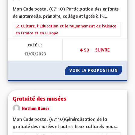
Mon Code postal (67110) Participation des enfants
de maternelle, primaire, collège et lycée à l’«...
Filtrer les résultats de la catégorie : La Culture, l'Education e
La Culture, l'Education et le rayonnement de l'Alsace
en France et en Europe
CRÉÉ LE
50
50 ABONNÉS
SUIVRE
13/07/2023
PARTICIPATION SCOL
VOIR LA PROPOSITION
PARTICI
Gratuité des musées
Nathan Bauer
Mon Code postal (67110)Généralisation de la
gratuité des musées et autres lieux culturels pour...