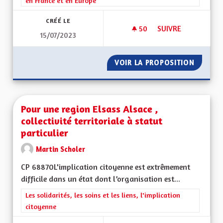
en France et en Europe
CRÉÉ LE
50
50 ABONNÉS
SUIVRE
15/07/2023
RETOUR DE LA RÉGI
VOIR LA PROPOSITION
RETOUR
Pour une region Elsass Alsace ,
collectivité territoriale à statut
particulier
Martin Scholer
CP 68870L'implication citoyenne est extrêmement
difficile dans un état dont l’organisation est...
Filtrer les résultats de la catégorie : Les solidarités, les soins e
Les solidarités, les soins et les liens, l'implication
citoyenne