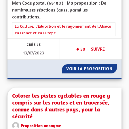
Mon Code postal (68180) : Ma proposition : De
nombreuses réactions (aussi parmi les
contributions...
Filtrer les résultats de la catégorie : La Culture, l'Education e
La Culture, l'Education et le rayonnement de l'Alsace
en France et en Europe
CRÉÉ LE
50
50 ABONNÉS
SUIVRE
13/07/2023
EXPLIQUER LE FAIT
VOIR LA PROPOSITION
EXPLIQ
Colorer les pistes cyclables en rouge y
compris sur les routes et en traversée,
comme dans d'autres pays, pour la
sécurité
Proposition anonyme