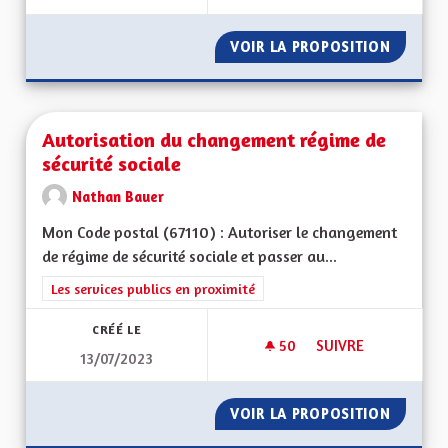
VOIR LA PROPOSITION
DÉVELO
Autorisation du changement régime de
sécurité sociale
Nathan Bauer
Mon Code postal (67110) : Autoriser le changement
de régime de sécurité sociale et passer au...
Filtrer les résultats de la catégorie : Les services publics en pro
Les services publics en proximité
CRÉÉ LE
50
50 ABONNÉS
SUIVRE
13/07/2023
AUTORISATION DU 
VOIR LA PROPOSITION
AUTORI