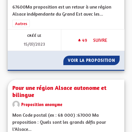
67600Ma proposition est un retour à une région
Alsace indépendante du Grand Est avec les...
Filtrer les résultats de la catégorie : Autres
Autres
CRÉÉ LE
49
49 ABONNÉS
SUIVRE
15/07/2023
UNE VRAIE RÉGION 
VOIR LA PROPOSITION
UNE VR
Pour une région Alsace autonome et
bilingue
Proposition anonyme
Mon Code postal (ex : 68 000) :67000 Ma
proposition : Quels sont les grands défis pour
l’Alsace...