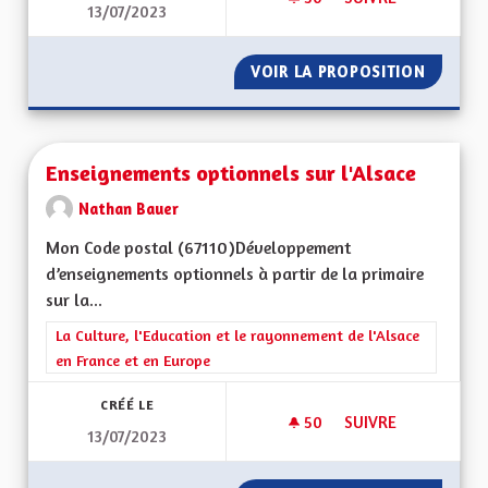
13/07/2023
JEUNESSE ET ARTS
VOIR LA PROPOSITION
JEUNES
Enseignements optionnels sur l'Alsace
Nathan Bauer
Mon Code postal (67110)Développement
d’enseignements optionnels à partir de la primaire
sur la...
Filtrer les résultats de la catégorie : La Culture, l'Education e
La Culture, l'Education et le rayonnement de l'Alsace
en France et en Europe
CRÉÉ LE
50
50 ABONNÉS
SUIVRE
13/07/2023
ENSEIGNEMENTS OP