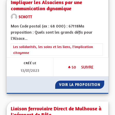
Impliquer les Alsaciens par une
communication dynamique
SCHOTT
Mon Code postal (ex : 68 000) : 67118Ma
proposition : Quels sont les grands défis pour
l’Alsace...
Filtrer les résultats de la catégorie : Les solidarités, les soins e
Les solidarités, les soins et les liens, l'implication
citoyenne
CRÉÉ LE
50
50 ABONNÉS
SUIVRE
13/07/2023
IMPLIQUER LES AL
VOIR LA PROPOSITION
IMPLIQ
Liaison ferroviaire Direct de Mulhouse à
l'aéroport de Bâle