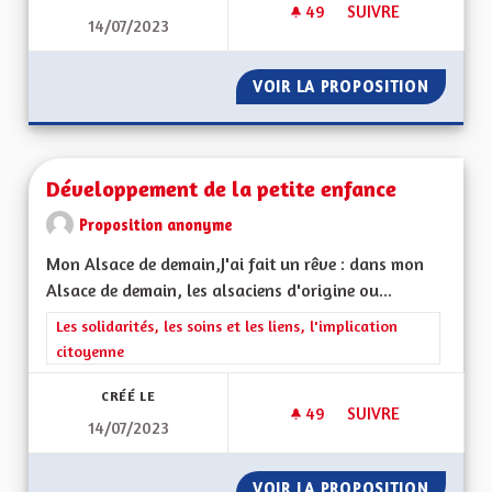
49
49 ABONNÉS
SUIVRE
14/07/2023
UN MODÈLE D'ACCC
VOIR LA PROPOSITION
UN MOD
Développement de la petite enfance
Proposition anonyme
Mon Alsace de demain,J'ai fait un rêve : dans mon
Alsace de demain, les alsaciens d'origine ou...
Filtrer les résultats de la catégorie : Les solidarités, les soins e
Les solidarités, les soins et les liens, l'implication
citoyenne
CRÉÉ LE
49
49 ABONNÉS
SUIVRE
14/07/2023
DÉVELOPPEMENT DE 
VOIR LA PROPOSITION
DÉVELO