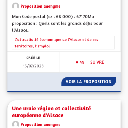
Proposition anonyme
Mon Code postal (ex : 68 000) : 67170Ma
proposition : Quels sont les grands défis pour
l’Alsace...
Filtrer les résultats de la catégorie : L'attractivité économique 
L'attractivité économique de l'Alsace et de ses
territoires, l'emploi
CRÉÉ LE
49
49 ABONNÉS
SUIVRE
15/07/2023
REDYNAMISATION 
VOIR LA PROPOSITION
REDYNA
Une vraie région et collectivité
européenne d'Alsace
Proposition anonyme