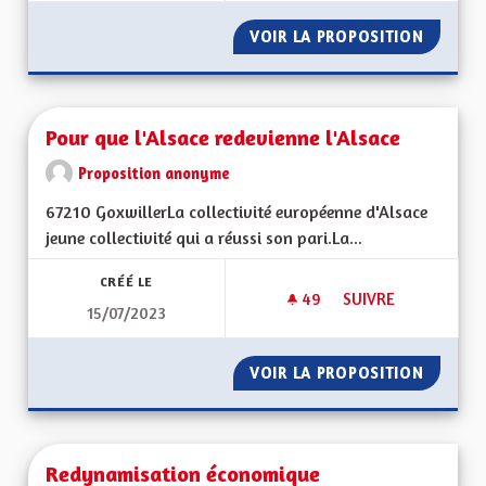
VOIR LA PROPOSITION
CHAINE
Pour que l'Alsace redevienne l'Alsace
Proposition anonyme
67210 GoxwillerLa collectivité européenne d'Alsace
jeune collectivité qui a réussi son pari.La...
CRÉÉ LE
49
49 ABONNÉS
SUIVRE
15/07/2023
POUR QUE L'ALSACE
VOIR LA PROPOSITION
POUR Q
Redynamisation économique