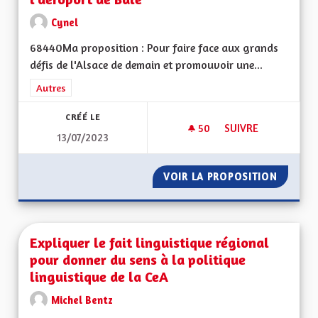
Cynel
68440Ma proposition : Pour faire face aux grands
défis de l'Alsace de demain et promouvoir une...
Filtrer les résultats de la catégorie : Autres
Autres
CRÉÉ LE
50
50 ABONNÉS
SUIVRE
13/07/2023
LIAISON FERROVIAI
VOIR LA PROPOSITION
LIAISO
Expliquer le fait linguistique régional
pour donner du sens à la politique
linguistique de la CeA
Michel Bentz