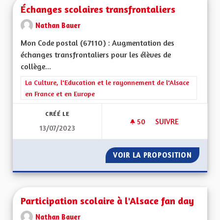
Échanges scolaires transfrontaliers
Nathan Bauer
Mon Code postal (67110) : Augmentation des
échanges transfrontaliers pour les élèves de
collège...
Filtrer les résultats de la catégorie : La Culture, l'Education e
La Culture, l'Education et le rayonnement de l'Alsace
en France et en Europe
CRÉÉ LE
50
50 ABONNÉS
SUIVRE
13/07/2023
ÉCHANGES SCOLAIR
VOIR LA PROPOSITION
ÉCHANG
Participation scolaire à l'Alsace fan day
Nathan Bauer