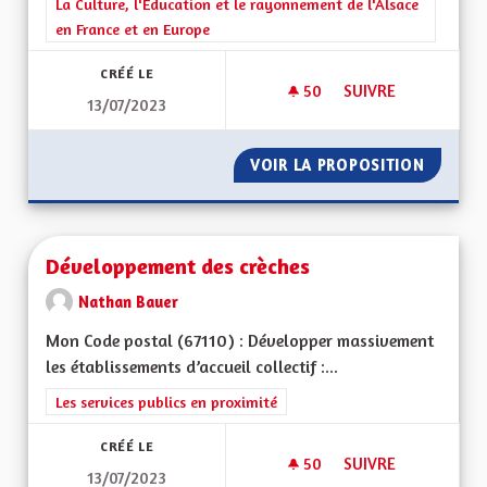
Filtrer les résultats de la catégorie : La Culture, l'Education e
La Culture, l'Education et le rayonnement de l'Alsace
en France et en Europe
CRÉÉ LE
50
50 ABONNÉS
SUIVRE
13/07/2023
GRATUITÉ DES MUS
VOIR LA PROPOSITION
GRATUI
Développement des crèches
Nathan Bauer
Mon Code postal (67110) : Développer massivement
les établissements d’accueil collectif :...
Filtrer les résultats de la catégorie : Les services publics en pro
Les services publics en proximité
CRÉÉ LE
50
50 ABONNÉS
SUIVRE
13/07/2023
DÉVELOPPEMENT DE