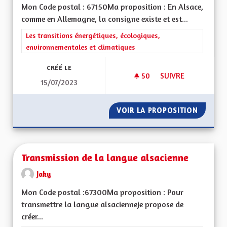
Mon Code postal : 67150Ma proposition : En Alsace,
comme en Allemagne, la consigne existe et est...
Filtrer les résultats de la catégorie : Les transitions énergéti
Les transitions énergétiques, écologiques,
environnementales et climatiques
CRÉÉ LE
50
50 ABONNÉS
SUIVRE
15/07/2023
FAIRE DU LOBBYISM
VOIR LA PROPOSITION
FAIRE 
Transmission de la langue alsacienne
Jaky
Mon Code postal :67300Ma proposition : Pour
transmettre la langue alsacienneje propose de
créer...