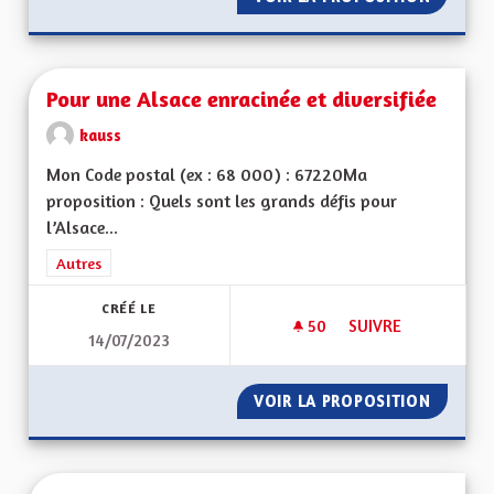
Pour une Alsace enracinée et diversifiée
kauss
Mon Code postal (ex : 68 000) : 67220Ma
proposition : Quels sont les grands défis pour
l’Alsace...
Filtrer les résultats de la catégorie : Autres
Autres
CRÉÉ LE
50
50 ABONNÉS
SUIVRE
14/07/2023
POUR UNE ALSACE E
VOIR LA PROPOSITION
POUR U