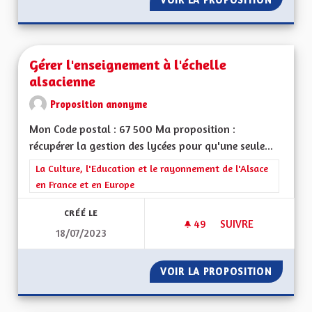
Gérer l'enseignement à l'échelle
alsacienne
Proposition anonyme
Mon Code postal : 67 500 Ma proposition :
récupérer la gestion des lycées pour qu'une seule...
Filtrer les résultats de la catégorie : La Culture, l'Education e
La Culture, l'Education et le rayonnement de l'Alsace
en France et en Europe
CRÉÉ LE
49
49 ABONNÉS
SUIVRE
18/07/2023
GÉRER L'ENSEIGNEM
VOIR LA PROPOSITION
GÉRER 