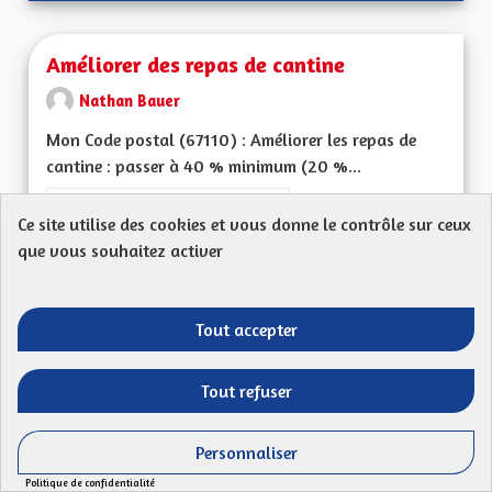
Améliorer des repas de cantine
Nathan Bauer
Mon Code postal (67110) : Améliorer les repas de
cantine : passer à 40 % minimum (20 %...
Filtrer les résultats de la catégorie : Les services publics en pro
Les services publics en proximité
Ce site utilise des cookies et vous donne le contrôle sur ceux
CRÉÉ LE
que vous souhaitez activer
50
50 ABONNÉS
SUIVRE
13/07/2023
AMÉLIORER DES REP
Tout accepter
VOIR LA PROPOSITION
AMÉLIO
Tout refuser
Tarification sociale et plafonnement des
Personnaliser
tarifs de cantine
Politique de confidentialité