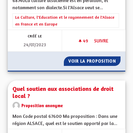
68740La culture alsacienne est en perdition, et
notamment son dialecte.Si l'Alsace veut se...
Filtrer les résultats de la catégorie : La Culture, l'Education e
La Culture, l'Education et le rayonnement de l'Alsace
en France et en Europe
CRÉÉ LE
49
49 ABONNÉS
SUIVRE
24/07/2023
APPRENTISSAGE DE 
VOIR LA PROPOSITION
APPREN
Quel soutien aux associations de droit
local ?
Proposition anonyme
Mon Code postal 67600 Ma proposition : Dans une
région ALSACE, quel est le soutien apporté par la...