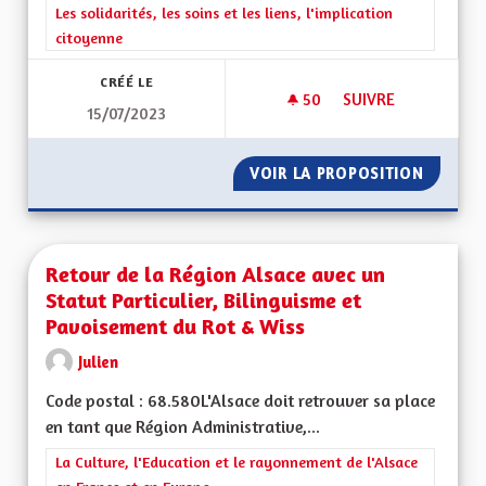
Filtrer les résultats de la catégorie : Les solidarités, les soins e
Les solidarités, les soins et les liens, l'implication
citoyenne
CRÉÉ LE
50
50 ABONNÉS
SUIVRE
15/07/2023
TRANSMISSION DE 
VOIR LA PROPOSITION
TRANSM
Retour de la Région Alsace avec un
Statut Particulier, Bilinguisme et
Pavoisement du Rot & Wiss
Julien
Code postal : 68.580L'Alsace doit retrouver sa place
en tant que Région Administrative,...
Filtrer les résultats de la catégorie : La Culture, l'Education e
La Culture, l'Education et le rayonnement de l'Alsace