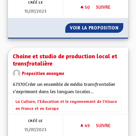
CRÉÉ LE
50
50 ABONNÉS
SUIVRE
15/07/2023
POUR UNE REGION E
VOIR LA PROPOSITION
POUR UN
Chaine et studio de production local et
transfrotalière
Proposition anonyme
67370Créer un ensemble de média transfrontalier
s'exprimant dans les langues locales...
Filtrer les résultats de la catégorie : La Culture, l'Education e
La Culture, l'Education et le rayonnement de l'Alsace
en France et en Europe
CRÉÉ LE
49
49 ABONNÉS
SUIVRE
15/07/2023
CHAINE ET STUDIO 