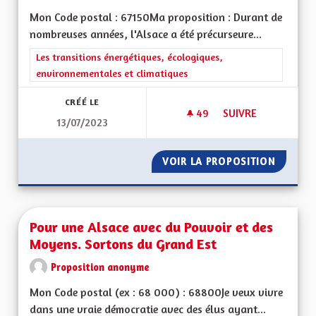
Mon Code postal : 67150Ma proposition : Durant de
nombreuses années, l'Alsace a été précurseure...
Filtrer les résultats de la catégorie : Les transitions énergéti
Les transitions énergétiques, écologiques,
environnementales et climatiques
CRÉÉ LE
49
49 ABONNÉS
SUIVRE
13/07/2023
COLORER LES PISTE
VOIR LA PROPOSITION
COLORE
Pour une Alsace avec du Pouvoir et des
Moyens. Sortons du Grand Est
Proposition anonyme
Mon Code postal (ex : 68 000) : 68800Je veux vivre
dans une vraie démocratie avec des élus ayant...