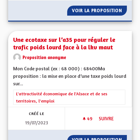
VOIR LA PROPOSITION
TRANSP
Une ecotaxe sur l’a35 pour réguler le
trafic poids lourd face à la lkv maut
Proposition anonyme
Mon Code postal (ex : 68 000) : 68400Ma
proposition : la mise en place d’une taxe poids lourd
sur...
Filtrer les résultats de la catégorie : L'attractivité économique 
L'attractivité économique de l'Alsace et de ses
territoires, l'emploi
CRÉÉ LE
49
49 ABONNÉS
SUIVRE
19/07/2023
UNE ECOTAXE SUR L
VOIR LA PROPOSITION
UNE EC