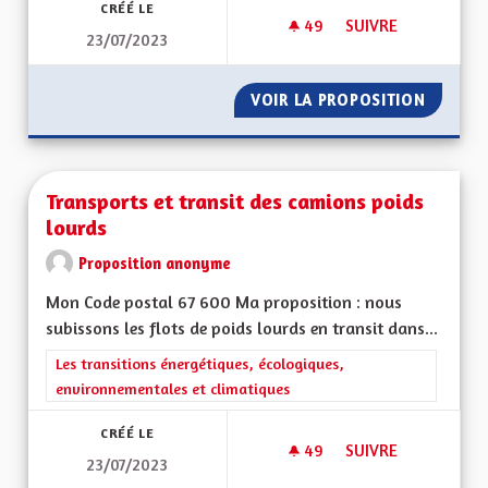
CRÉÉ LE
49
49 ABONNÉS
SUIVRE
23/07/2023
QUEL SOUTIEN AUX 
VOIR LA PROPOSITION
QUEL S
Transports et transit des camions poids
lourds
Proposition anonyme
Mon Code postal 67 600 Ma proposition : nous
subissons les flots de poids lourds en transit dans...
Filtrer les résultats de la catégorie : Les transitions énergéti
Les transitions énergétiques, écologiques,
environnementales et climatiques
CRÉÉ LE
49
49 ABONNÉS
SUIVRE
23/07/2023
TRANSPORTS ET TR