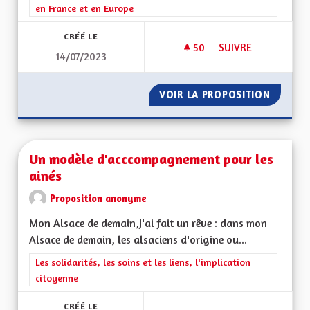
en France et en Europe
CRÉÉ LE
50
50 ABONNÉS
SUIVRE
14/07/2023
SOUTENIR LA CRÉAT
VOIR LA PROPOSITION
SOUTEN
Un modèle d'acccompagnement pour les
ainés
Proposition anonyme
Mon Alsace de demain,J'ai fait un rêve : dans mon
Alsace de demain, les alsaciens d'origine ou...
Filtrer les résultats de la catégorie : Les solidarités, les soins e
Les solidarités, les soins et les liens, l'implication
citoyenne
CRÉÉ LE