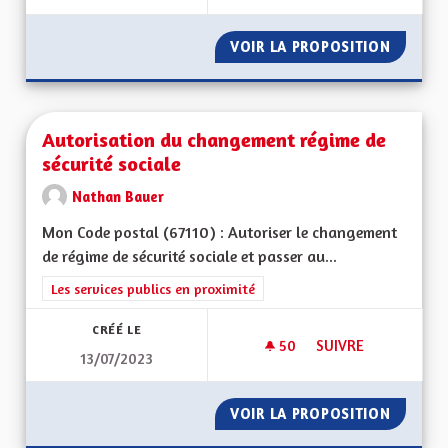
VOIR LA PROPOSITION
DÉVELO
Autorisation du changement régime de
sécurité sociale
Nathan Bauer
Mon Code postal (67110) : Autoriser le changement
de régime de sécurité sociale et passer au...
Filtrer les résultats de la catégorie : Les services publics en pro
Les services publics en proximité
CRÉÉ LE
50
50 ABONNÉS
SUIVRE
13/07/2023
AUTORISATION DU 
VOIR LA PROPOSITION
AUTORI