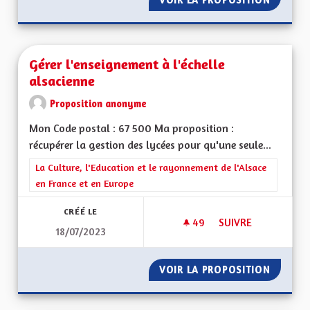
Gérer l'enseignement à l'échelle
alsacienne
Proposition anonyme
Mon Code postal : 67 500 Ma proposition :
récupérer la gestion des lycées pour qu'une seule...
Filtrer les résultats de la catégorie : La Culture, l'Education e
La Culture, l'Education et le rayonnement de l'Alsace
en France et en Europe
CRÉÉ LE
49
49 ABONNÉS
SUIVRE
18/07/2023
GÉRER L'ENSEIGNEM
VOIR LA PROPOSITION
GÉRER 