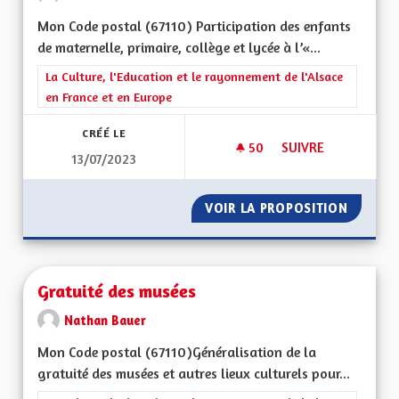
Mon Code postal (67110) Participation des enfants
de maternelle, primaire, collège et lycée à l’«...
Filtrer les résultats de la catégorie : La Culture, l'Education e
La Culture, l'Education et le rayonnement de l'Alsace
en France et en Europe
CRÉÉ LE
50
50 ABONNÉS
SUIVRE
13/07/2023
PARTICIPATION SCOL
VOIR LA PROPOSITION
PARTICI
Gratuité des musées
Nathan Bauer
Mon Code postal (67110)Généralisation de la
gratuité des musées et autres lieux culturels pour...