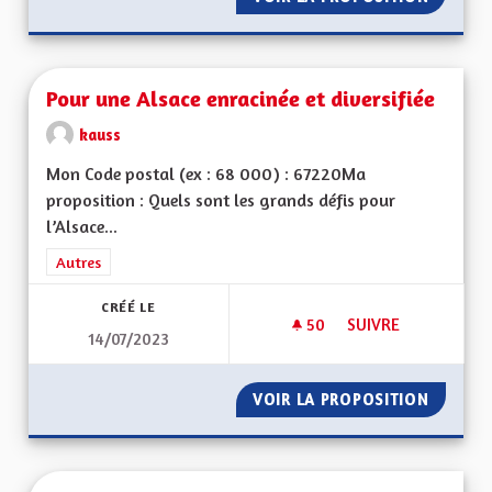
Pour une Alsace enracinée et diversifiée
kauss
Mon Code postal (ex : 68 000) : 67220Ma
proposition : Quels sont les grands défis pour
l’Alsace...
Filtrer les résultats de la catégorie : Autres
Autres
CRÉÉ LE
50
50 ABONNÉS
SUIVRE
14/07/2023
POUR UNE ALSACE E
VOIR LA PROPOSITION
POUR U