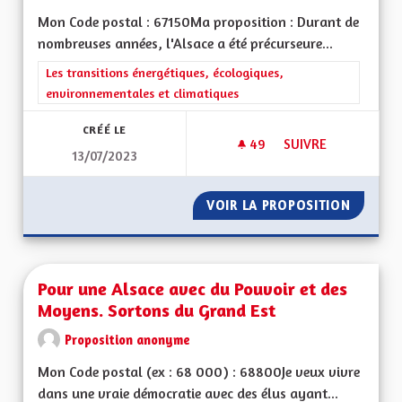
Mon Code postal : 67150Ma proposition : Durant de
nombreuses années, l'Alsace a été précurseure...
Filtrer les résultats de la catégorie : Les transitions énergéti
Les transitions énergétiques, écologiques,
environnementales et climatiques
CRÉÉ LE
49
49 ABONNÉS
SUIVRE
13/07/2023
COLORER LES PISTE
VOIR LA PROPOSITION
COLORE
Pour une Alsace avec du Pouvoir et des
Moyens. Sortons du Grand Est
Proposition anonyme
Mon Code postal (ex : 68 000) : 68800Je veux vivre
dans une vraie démocratie avec des élus ayant...