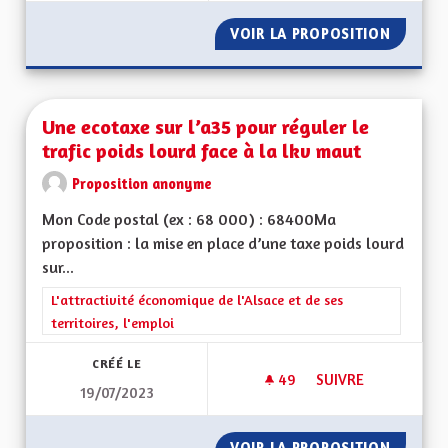
VOIR LA PROPOSITION
TRANSP
Une ecotaxe sur l’a35 pour réguler le
trafic poids lourd face à la lkv maut
Proposition anonyme
Mon Code postal (ex : 68 000) : 68400Ma
proposition : la mise en place d’une taxe poids lourd
sur...
Filtrer les résultats de la catégorie : L'attractivité économique 
L'attractivité économique de l'Alsace et de ses
territoires, l'emploi
CRÉÉ LE
49
49 ABONNÉS
SUIVRE
19/07/2023
UNE ECOTAXE SUR L
VOIR LA PROPOSITION
UNE EC