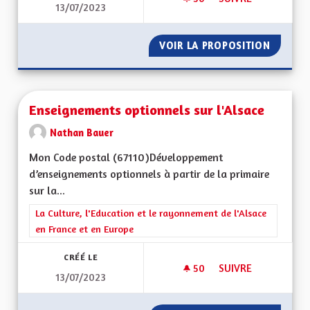
13/07/2023
JEUNESSE ET ARTS
VOIR LA PROPOSITION
JEUNES
Enseignements optionnels sur l'Alsace
Nathan Bauer
Mon Code postal (67110)Développement
d’enseignements optionnels à partir de la primaire
sur la...
Filtrer les résultats de la catégorie : La Culture, l'Education e
La Culture, l'Education et le rayonnement de l'Alsace
en France et en Europe
CRÉÉ LE
50
50 ABONNÉS
SUIVRE
13/07/2023
ENSEIGNEMENTS OP