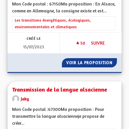
Mon Code postal : 67150Ma proposition : En Alsace,
comme en Allemagne, la consigne existe et est...
Filtrer les résultats de la catégorie : Les transitions énergéti
Les transitions énergétiques, écologiques,
environnementales et climatiques
CRÉÉ LE
50
50 ABONNÉS
SUIVRE
15/07/2023
FAIRE DU LOBBYISM
VOIR LA PROPOSITION
FAIRE 
Transmission de la langue alsacienne
Jaky
Mon Code postal :67300Ma proposition : Pour
transmettre la langue alsacienneje propose de
créer...