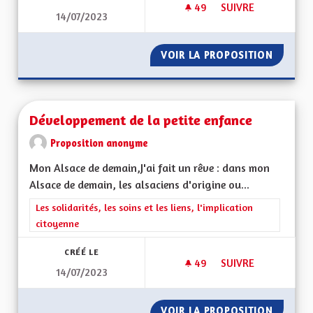
49
49 ABONNÉS
SUIVRE
14/07/2023
UN MODÈLE D'ACCC
VOIR LA PROPOSITION
UN MOD
Développement de la petite enfance
Proposition anonyme
Mon Alsace de demain,J'ai fait un rêve : dans mon
Alsace de demain, les alsaciens d'origine ou...
Filtrer les résultats de la catégorie : Les solidarités, les soins e
Les solidarités, les soins et les liens, l'implication
citoyenne
CRÉÉ LE
49
49 ABONNÉS
SUIVRE
14/07/2023
DÉVELOPPEMENT DE 
VOIR LA PROPOSITION
DÉVELO