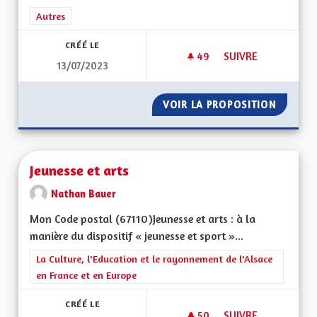
Filtrer les résultats de la catégorie : Autres
Autres
CRÉÉ LE
49
49 ABONNÉS
SUIVRE
13/07/2023
POUR UNE ALSACE 
VOIR LA PROPOSITION
POUR U
Jeunesse et arts
Nathan Bauer
Mon Code postal (67110)Jeunesse et arts : à la
manière du dispositif « jeunesse et sport »...
Filtrer les résultats de la catégorie : La Culture, l'Education e
La Culture, l'Education et le rayonnement de l'Alsace
en France et en Europe
CRÉÉ LE
50
50 ABONNÉS
SUIVRE