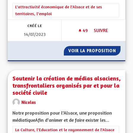
Filtrer les résultats de la catégorie : L'attractivité économique 
L'attractivité économique de l'Alsace et de ses
territoires, l'emploi
CRÉÉ LE
49
49 ABONNÉS
SUIVRE
14/07/2023
POUR UNE RÉGION 
VOIR LA PROPOSITION
POUR U
Soutenir la création de médias alsaciens,
transfrontaliers organisés par et pour la
société civile
Nicolas
Notre proposition pour l'Alsace, une proposition
médiatiqueAfin d'animer et de faire exister les...
Filtrer les résultats de la catégorie : La Culture, l'Education e
La Culture, l'Education et le rayonnement de l'Alsace