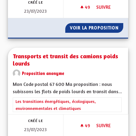
CRÉÉ LE
49
49 ABONNÉS
SUIVRE
23/07/2023
QUEL SOUTIEN AUX 
VOIR LA PROPOSITION
QUEL S
Transports et transit des camions poids
lourds
Proposition anonyme
Mon Code postal 67 600 Ma proposition : nous
subissons les flots de poids lourds en transit dans...
Filtrer les résultats de la catégorie : Les transitions énergéti
Les transitions énergétiques, écologiques,
environnementales et climatiques
CRÉÉ LE
49
49 ABONNÉS
SUIVRE
23/07/2023
TRANSPORTS ET TR