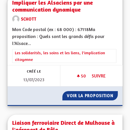
Impliquer les Alsaciens par une
communication dynamique
SCHOTT
Mon Code postal (ex : 68 000) : 67118Ma
proposition : Quels sont les grands défis pour
l’Alsace...
Filtrer les résultats de la catégorie : Les solidarités, les soins e
Les solidarités, les soins et les liens, l'implication
citoyenne
CRÉÉ LE
50
50 ABONNÉS
SUIVRE
13/07/2023
IMPLIQUER LES AL
VOIR LA PROPOSITION
IMPLIQ
Liaison ferroviaire Direct de Mulhouse à
l'aéroport de Bâle