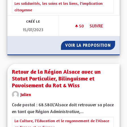
Filtrer les résultats de la catégorie : Les solidarités, les soins e
Les solidarités, les soins et les liens, l'implication
citoyenne
CRÉÉ LE
50
50 ABONNÉS
SUIVRE
15/07/2023
TRANSMISSION DE 
VOIR LA PROPOSITION
TRANSM
Retour de la Région Alsace avec un
Statut Particulier, Bilinguisme et
Pavoisement du Rot & Wiss
Julien
Code postal : 68.580L'Alsace doit retrouver sa place
en tant que Région Administrative,...
Filtrer les résultats de la catégorie : La Culture, l'Education e
La Culture, l'Education et le rayonnement de l'Alsace