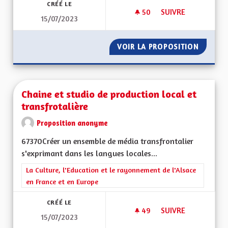
CRÉÉ LE
50
50 ABONNÉS
SUIVRE
15/07/2023
POUR UNE REGION E
VOIR LA PROPOSITION
POUR UN
Chaine et studio de production local et
transfrotalière
Proposition anonyme
67370Créer un ensemble de média transfrontalier
s'exprimant dans les langues locales...
Filtrer les résultats de la catégorie : La Culture, l'Education e
La Culture, l'Education et le rayonnement de l'Alsace
en France et en Europe
CRÉÉ LE
49
49 ABONNÉS
SUIVRE
15/07/2023
CHAINE ET STUDIO 