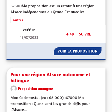
67600Ma proposition est un retour à une région
Alsace indépendante du Grand Est avec les...
Filtrer les résultats de la catégorie : Autres
Autres
CRÉÉ LE
49
49 ABONNÉS
SUIVRE
15/07/2023
UNE VRAIE RÉGION 
VOIR LA PROPOSITION
UNE VR
Pour une région Alsace autonome et
bilingue
Proposition anonyme
Mon Code postal (ex : 68 000) :67000 Ma
proposition : Quels sont les grands défis pour
l’Alsace...