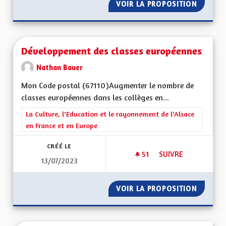
VOIR LA PROPOSITION
ENSEIG
Développement des classes européennes
Nathan Bauer
Mon Code postal (67110)Augmenter le nombre de
classes européennes dans les collèges en...
Filtrer les résultats de la catégorie : La Culture, l'Education e
La Culture, l'Education et le rayonnement de l'Alsace
en France et en Europe
CRÉÉ LE
51
51 ABONNÉS
SUIVRE
13/07/2023
DÉVELOPPEMENT DE
VOIR LA PROPOSITION
DÉVELO