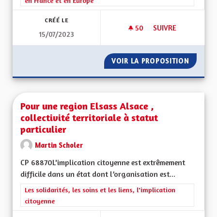
en France et en Europe
CRÉÉ LE
50
50 ABONNÉS
SUIVRE
15/07/2023
RETOUR DE LA RÉGI
VOIR LA PROPOSITION
RETOUR
Pour une region Elsass Alsace ,
collectivité territoriale à statut
particulier
Martin Scholer
CP 68870L'implication citoyenne est extrêmement
difficile dans un état dont l’organisation est...
Filtrer les résultats de la catégorie : Les solidarités, les soins e
Les solidarités, les soins et les liens, l'implication
citoyenne