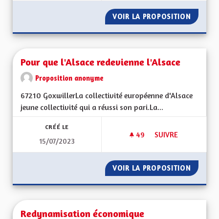
VOIR LA PROPOSITION
CHAINE
Pour que l'Alsace redevienne l'Alsace
Proposition anonyme
67210 GoxwillerLa collectivité européenne d'Alsace
jeune collectivité qui a réussi son pari.La...
CRÉÉ LE
49
49 ABONNÉS
SUIVRE
15/07/2023
POUR QUE L'ALSACE
VOIR LA PROPOSITION
POUR Q
Redynamisation économique