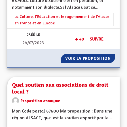
68740La culture alsacienne est en perdition, et
notamment son dialecte.Si l'Alsace veut se...
Filtrer les résultats de la catégorie : La Culture, l'Education e
La Culture, l'Education et le rayonnement de l'Alsace
en France et en Europe
CRÉÉ LE
49
49 ABONNÉS
SUIVRE
24/07/2023
APPRENTISSAGE DE 
VOIR LA PROPOSITION
APPREN
Quel soutien aux associations de droit
local ?
Proposition anonyme
Mon Code postal 67600 Ma proposition : Dans une
région ALSACE, quel est le soutien apporté par la...