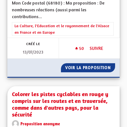
Mon Code postal (68180) : Ma proposition : De
nombreuses réactions (aussi parmi les
contributions...
Filtrer les résultats de la catégorie : La Culture, l'Education e
La Culture, l'Education et le rayonnement de l'Alsace
en France et en Europe
CRÉÉ LE
50
50 ABONNÉS
SUIVRE
13/07/2023
EXPLIQUER LE FAIT
VOIR LA PROPOSITION
EXPLIQ
Colorer les pistes cyclables en rouge y
compris sur les routes et en traversée,
comme dans d'autres pays, pour la
sécurité
Proposition anonyme