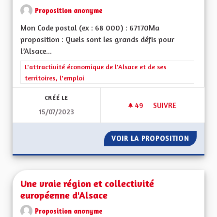
Proposition anonyme
Mon Code postal (ex : 68 000) : 67170Ma
proposition : Quels sont les grands défis pour
l’Alsace...
Filtrer les résultats de la catégorie : L'attractivité économique 
L'attractivité économique de l'Alsace et de ses
territoires, l'emploi
CRÉÉ LE
49
49 ABONNÉS
SUIVRE
15/07/2023
REDYNAMISATION 
VOIR LA PROPOSITION
REDYNA
Une vraie région et collectivité
européenne d'Alsace
Proposition anonyme