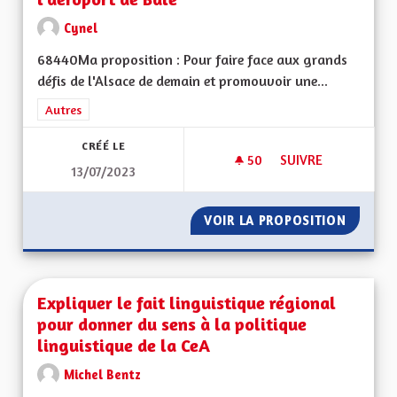
Cynel
68440Ma proposition : Pour faire face aux grands
défis de l'Alsace de demain et promouvoir une...
Filtrer les résultats de la catégorie : Autres
Autres
CRÉÉ LE
50
50 ABONNÉS
SUIVRE
13/07/2023
LIAISON FERROVIAI
VOIR LA PROPOSITION
LIAISO
Expliquer le fait linguistique régional
pour donner du sens à la politique
linguistique de la CeA
Michel Bentz