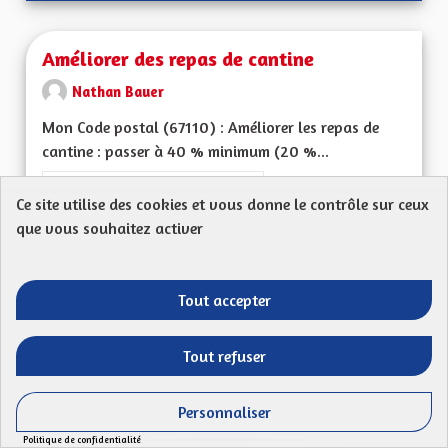
Améliorer des repas de cantine
Nathan Bauer
Mon Code postal (67110) : Améliorer les repas de
cantine : passer à 40 % minimum (20 %...
Filtrer les résultats de la catégorie : Les services publics en pro
Les services publics en proximité
Ce site utilise des cookies et vous donne le contrôle sur ceux
CRÉÉ LE
que vous souhaitez activer
50
50 ABONNÉS
SUIVRE
13/07/2023
AMÉLIORER DES REP
Tout accepter
VOIR LA PROPOSITION
AMÉLIO
Tout refuser
Tarification sociale et plafonnement des
Personnaliser
tarifs de cantine
Politique de confidentialité