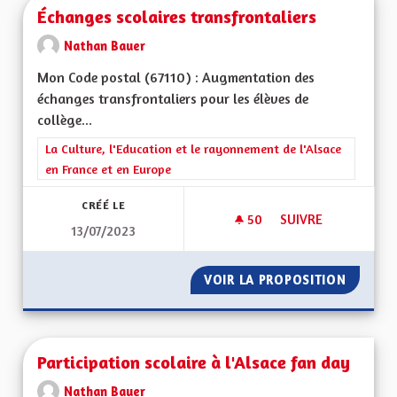
Échanges scolaires transfrontaliers
Nathan Bauer
Mon Code postal (67110) : Augmentation des
échanges transfrontaliers pour les élèves de
collège...
Filtrer les résultats de la catégorie : La Culture, l'Education e
La Culture, l'Education et le rayonnement de l'Alsace
en France et en Europe
CRÉÉ LE
50
50 ABONNÉS
SUIVRE
13/07/2023
ÉCHANGES SCOLAIR
VOIR LA PROPOSITION
ÉCHANG
Participation scolaire à l'Alsace fan day
Nathan Bauer