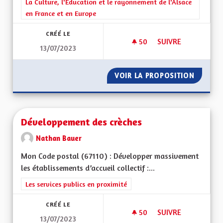
Filtrer les résultats de la catégorie : La Culture, l'Education e
La Culture, l'Education et le rayonnement de l'Alsace
en France et en Europe
CRÉÉ LE
50
50 ABONNÉS
SUIVRE
13/07/2023
GRATUITÉ DES MUS
VOIR LA PROPOSITION
GRATUI
Développement des crèches
Nathan Bauer
Mon Code postal (67110) : Développer massivement
les établissements d’accueil collectif :...
Filtrer les résultats de la catégorie : Les services publics en pro
Les services publics en proximité
CRÉÉ LE
50
50 ABONNÉS
SUIVRE
13/07/2023
DÉVELOPPEMENT DE