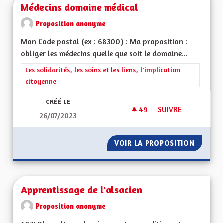
Médecins domaine médical
Proposition anonyme
Mon Code postal (ex : 68300) : Ma proposition :
obliger les médecins quelle que soit le domaine...
Filtrer les résultats de la catégorie : Les solidarités, les soins e
Les solidarités, les soins et les liens, l'implication
citoyenne
CRÉÉ LE
49
49 ABONNÉS
SUIVRE
26/07/2023
MÉDECINS DOMAINE
VOIR LA PROPOSITION
MÉDECI
Apprentissage de l'alsacien
Proposition anonyme