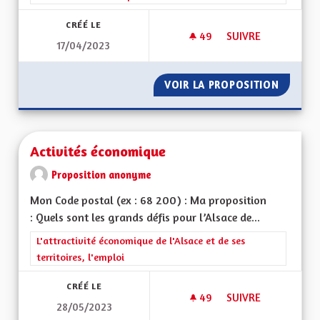
CRÉÉ LE
49
49 ABONNÉS
SUIVRE
17/04/2023
ACCOMPAGNEMENT A
VOIR LA PROPOSITION
ACCOMP
Activités économique
Proposition anonyme
Mon Code postal (ex : 68 200) : Ma proposition
: Quels sont les grands défis pour l’Alsace de...
Filtrer les résultats de la catégorie : L'attractivité économique 
L'attractivité économique de l'Alsace et de ses
territoires, l'emploi
CRÉÉ LE
49
49 ABONNÉS
SUIVRE
28/05/2023
ACTIVITÉS ÉCONOM