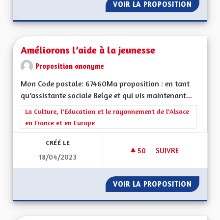
VOIR LA PROPOSITION
AMÉLIO
Améliorons l’aide à la jeunesse
Proposition anonyme
Mon Code postale: 67460Ma proposition : en tant
qu’assistante sociale Belge et qui vis maintenant...
Filtrer les résultats de la catégorie : La Culture, l'Education e
La Culture, l'Education et le rayonnement de l'Alsace
en France et en Europe
CRÉÉ LE
50
50 ABONNÉS
SUIVRE
18/04/2023
AMÉLIORONS L’AIDE
VOIR LA PROPOSITION
AMÉLIO