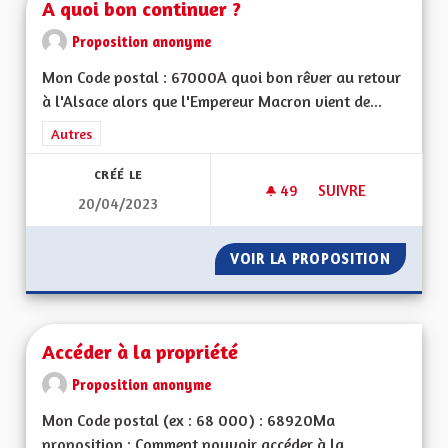
A quoi bon continuer ?
Proposition anonyme
Mon Code postal : 67000A quoi bon rêver au retour
à l'Alsace alors que l'Empereur Macron vient de...
Filtrer les résultats de la catégorie : Autres
Autres
CRÉÉ LE
49
49 ABONNÉS
SUIVRE
20/04/2023
A QUOI BON CONTI
VOIR LA PROPOSITION
A QUOI
Accéder à la propriété
Proposition anonyme
Mon Code postal (ex : 68 000) : 68920Ma
proposition : Comment pouvoir accéder à la