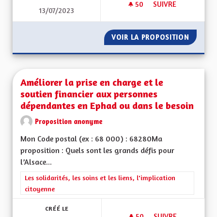
50
50 ABONNÉS
SUIVRE
13/07/2023
AMÉLIORER DES REP
VOIR LA PROPOSITION
AMÉLIO
Améliorer la prise en charge et le
soutien financier aux personnes
dépendantes en Ephad ou dans le besoin
Proposition anonyme
Mon Code postal (ex : 68 000) : 68280Ma
proposition : Quels sont les grands défis pour
l’Alsace...
Filtrer les résultats de la catégorie : Les solidarités, les soins e
Les solidarités, les soins et les liens, l'implication
citoyenne
CRÉÉ LE
50
50 ABONNÉS
SUIVRE