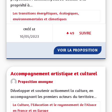
propriété à...
Filtrer les résultats de la catégorie : Les transitions énergéti
Les transitions énergétiques, écologiques,
environnementales et climatiques
CRÉÉ LE
49
49 ABONNÉS
SUIVRE
10/05/2023
ACCÉDER À LA PROP
VOIR LA PROPOSITION
ACCÉDE
Accompagnement artistique et culturel
Proposition anonyme
Développer et soutenir activement la culture, en
accompagnant les premiers acteurs du territoire...
Filtrer les résultats de la catégorie : La Culture, l'Education e
La Culture, l'Education et le rayonnement de l'Alsace
en France et en Europe