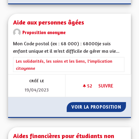
Aide aux personnes âgées
Proposition anonyme
Mon Code postal (ex : 68 000) : 68000je suis
enfant unique et il m’est difficile de gérer ma vie...
Filtrer les résultats de la catégorie : Les solidarités, les soins e
Les solidarités, les soins et les liens, l'implication
citoyenne
CRÉÉ LE
52
52 ABONNÉS
SUIVRE
19/04/2023
AIDE AUX PERSONN
VOIR LA PROPOSITION
AIDE A
Aides financières pour étudiants non