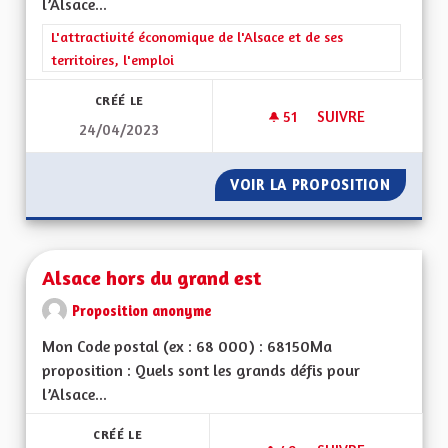
l’Alsace...
Filtrer les résultats de la catégorie : L'attractivité économique 
L'attractivité économique de l'Alsace et de ses
territoires, l'emploi
CRÉÉ LE
51
51 ABONNÉS
SUIVRE
24/04/2023
ALSACE ET TOURIS
VOIR LA PROPOSITION
ALSACE
Alsace hors du grand est
Proposition anonyme
Mon Code postal (ex : 68 000) : 68150Ma
proposition : Quels sont les grands défis pour
l’Alsace...
CRÉÉ LE