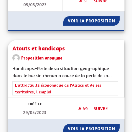
51
51 ABONNÉS
SUIVRE
05/05/2023
ASSEMBLÉE CITOYE
VOIR LA PROPOSITION
ASSEMB
Atouts et handicaps
Proposition anonyme
Handicaps:-Perte de sa situation geographique
dans le bassin rhenan a cause de la perte de sa...
Filtrer les résultats de la catégorie : L'attractivité économique 
L'attractivité économique de l'Alsace et de ses
territoires, l'emploi
CRÉÉ LE
49
49 ABONNÉS
SUIVRE
29/05/2023
ATOUTS ET HANDIC
VOIR LA PROPOSITION
ATOUTS