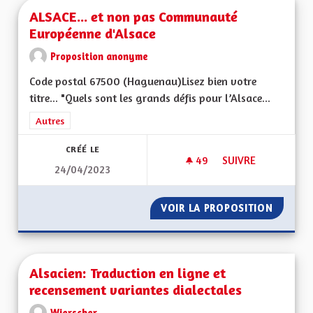
ALSACE... et non pas Communauté
Européenne d'Alsace
Proposition anonyme
Code postal 67500 (Haguenau)Lisez bien votre
titre... "Quels sont les grands défis pour l’Alsace...
Filtrer les résultats de la catégorie : Autres
Autres
CRÉÉ LE
49
49 ABONNÉS
SUIVRE
24/04/2023
ALSACE... ET NON
VOIR LA PROPOSITION
ALSACE
Alsacien: Traduction en ligne et
recensement variantes dialectales
Wierscher