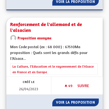
VOIR LA PROPOSITION
ENSEIG
Renforcement de l'allemand et de
l'alsacien
Proposition anonyme
Mon Code postal (ex : 68 000) : 67510Ma
proposition : Quels sont les grands défis pour
l’Alsace...
Filtrer les résultats de la catégorie : La Culture, l'Education e
La Culture, l'Education et le rayonnement de l'Alsace
en France et en Europe
CRÉÉ LE
49
49 ABONNÉS
SUIVRE
26/04/2023
RENFORCEMENT DE L
VOIR LA PROPOSITION
RENFOR