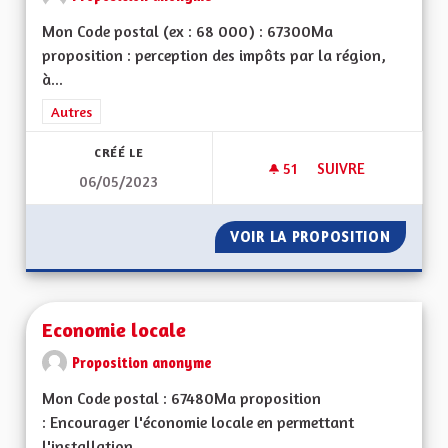
Mon Code postal (ex : 68 000) : 67300Ma
proposition : perception des impôts par la région,
à...
Filtrer les résultats de la catégorie : Autres
Autres
CRÉÉ LE
51
51 ABONNÉS
SUIVRE
06/05/2023
FISCALITÉ RÉGIONA
VOIR LA PROPOSITION
FISCALI
Economie locale
Proposition anonyme
Mon Code postal : 67480Ma proposition
: Encourager l'économie locale en permettant
l'installation...