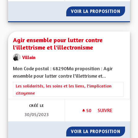
VOIR LA PROPOSITION
ACTIVI
Agir ensemble pour lutter contre
l'illettrisme et l'illectronisme
Villain
Mon Code postal : 68290Ma proposition : Agir
ensemble pour lutter contre l'illettrisme et...
Filtrer les résultats de la catégorie : Les solidarités, les soins e
Les solidarités, les soins et les liens, l'implication
citoyenne
CRÉÉ LE
50
50 ABONNÉS
SUIVRE
30/05/2023
AGIR ENSEMBLE POU
VOIR LA PROPOSITION
AGIR E