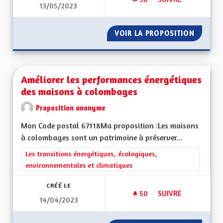
13/05/2023
AMÉLIORER LA PRIS
VOIR LA PROPOSITION
AMÉLIO
Améliorer les performances énergétiques
des maisons à colombages
Proposition anonyme
Mon Code postal 67118Ma proposition :Les maisons
à colombages sont un patrimoine à préserver...
Filtrer les résultats de la catégorie : Les transitions énergéti
Les transitions énergétiques, écologiques,
environnementales et climatiques
CRÉÉ LE
50
50 ABONNÉS
SUIVRE
14/04/2023
AMÉLIORER LES PE