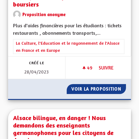
boursiers
Proposition anonyme
Plus d'aides financières pour les étudiants : tickets
restaurants , abonnements transports,...
Filtrer les résultats de la catégorie : La Culture, l'Education e
La Culture, l'Education et le rayonnement de l'Alsace
en France et en Europe
CRÉÉ LE
49
49 ABONNÉS
SUIVRE
28/04/2023
AIDES FINANCIÈRE
VOIR LA PROPOSITION
AIDES 
Alsace bilingue, en danger ! Nous
demandons des enseignants
germanophones pour les citoyens de