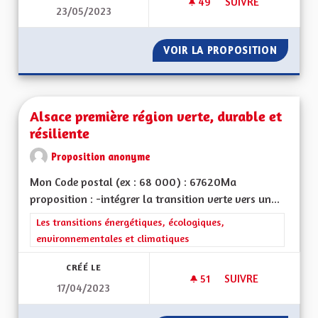
49
49 ABONNÉS
SUIVRE
23/05/2023
ALSACE HORS DU G
VOIR LA PROPOSITION
ALSACE
Alsace première région verte, durable et
résiliente
Proposition anonyme
Mon Code postal (ex : 68 000) : 67620Ma
proposition : -intégrer la transition verte vers un...
Filtrer les résultats de la catégorie : Les transitions énergéti
Les transitions énergétiques, écologiques,
environnementales et climatiques
CRÉÉ LE
51
51 ABONNÉS
SUIVRE
17/04/2023
ALSACE PREMIÈRE R