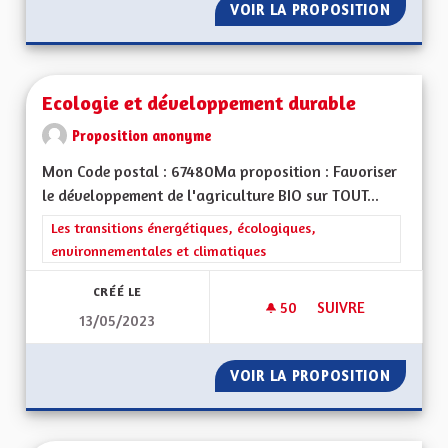
VOIR LA PROPOSITION
RENFOR
Ecologie et développement durable
Proposition anonyme
Mon Code postal : 67480Ma proposition : Favoriser
le développement de l'agriculture BIO sur TOUT...
Filtrer les résultats de la catégorie : Les transitions énergéti
Les transitions énergétiques, écologiques,
environnementales et climatiques
CRÉÉ LE
50
50 ABONNÉS
SUIVRE
13/05/2023
ECOLOGIE ET DÉVE
VOIR LA PROPOSITION
ECOLOG