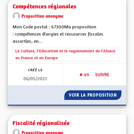
Compétences régionales
Proposition anonyme
Mon Code postal : 67300Ma proposition
: compétences élargies et ressources fiscales
assorties, en...
Filtrer les résultats de la catégorie : La Culture, l'Education e
La Culture, l'Education et le rayonnement de l'Alsace
en France et en Europe
CRÉÉ LE
49
49 ABONNÉS
SUIVRE
06/05/2023
COMPÉTENCES RÉG
VOIR LA PROPOSITION
COMPÉT
Fiscalité régionalisée
Proposition anonyme