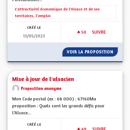
Filtrer les résultats de la catégorie : L'attractivité économique 
L'attractivité économique de l'Alsace et de ses
territoires, l'emploi
CRÉÉ LE
50
50 ABONNÉS
SUIVRE
13/05/2023
ECONOMIE LOCALE
VOIR LA PROPOSITION
ECONOM
Mise à jour de l'alsacien
Proposition anonyme
Mon Code postal (ex : 68 000) : 67160Ma
proposition : Quels sont les grands défis pour
l’Alsace...
CRÉÉ LE
49
49 ABONNÉS
SUIVRE