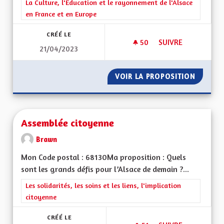
Filtrer les résultats de la catégorie : La Culture, l'Education e
La Culture, l'Education et le rayonnement de l'Alsace
en France et en Europe
CRÉÉ LE
50
50 ABONNÉS
SUIVRE
21/04/2023
APPRENTISSAGE DE 
VOIR LA PROPOSITION
APPREN
Assemblée citoyenne
Brawn
Mon Code postal : 68130Ma proposition : Quels
sont les grands défis pour l’Alsace de demain ?...
Filtrer les résultats de la catégorie : Les solidarités, les soins e
Les solidarités, les soins et les liens, l'implication
citoyenne
CRÉÉ LE