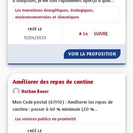
d'adoption, je me suis rapidement aperçu à quel...
Filtrer les résultats de la catégorie : Les transitions énergéti
Les transitions énergétiques, écologiques,
environnementales et climatiques
CRÉÉ LE
54
54 ABONNÉS
SUIVRE
17/04/2023
AMÉLIORER DAVANTA
VOIR LA PROPOSITION
AMÉLIO
Améliorer des repas de cantine
Nathan Bauer
Mon Code postal (67110) : Améliorer les repas de
cantine : passer à 40 % minimum (20 %...
Filtrer les résultats de la catégorie : Les services publics en pro
Les services publics en proximité
CRÉÉ LE