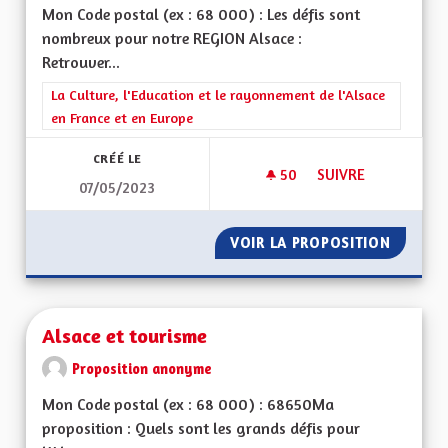
Mon Code postal (ex : 68 000) : Les défis sont
nombreux pour notre REGION Alsace :
Retrouver...
Filtrer les résultats de la catégorie : La Culture, l'Education e
La Culture, l'Education et le rayonnement de l'Alsace
en France et en Europe
CRÉÉ LE
50
50 ABONNÉS
SUIVRE
07/05/2023
ALSACE DU FUTUR
VOIR LA PROPOSITION
ALSACE
Alsace et tourisme
Proposition anonyme
Mon Code postal (ex : 68 000) : 68650Ma
proposition : Quels sont les grands défis pour