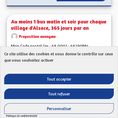
Au moins 1 bus matin et soir pour chaque
village d'Alsace, 365 jours par an
Proposition anonyme
Mon Code postal (ex : 68 000) : 68290Ma
proposition : Au moins 1 bus matin et soir pour
Ce site utilise des cookies et vous donne le contrôle sur ceux
chaque...
que vous souhaitez activer
Filtrer les résultats de la catégorie : Les transitions énergéti
Les transitions énergétiques, écologiques,
environnementales et climatiques
Tout accepter
CRÉÉ LE
50
50 ABONNÉS
SUIVRE
21/04/2023
AU MOINS 1 BUS MA
Tout refuser
VOIR LA PROPOSITION
AU MOI
Personnaliser
Politique de confidentialité