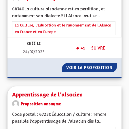
68740La culture alsacienne est en perdition, et
notamment son dialecte.Si l'Alsace veut se...
Filtrer les résultats de la catégorie : La Culture, l'Education e
La Culture, l'Education et le rayonnement de l'Alsace
en France et en Europe
CRÉÉ LE
49
49 ABONNÉS
SUIVRE
24/07/2023
APPRENTISSAGE DE 
VOIR LA PROPOSITION
APPREN
Apprentissage de l’alsacien
Proposition anonyme
Code postal : 67230Éducation / culture : rendre
possible l’apprentissage de l’alsacien dès la...