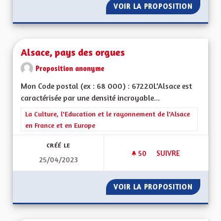
VOIR LA PROPOSITION
ALSACE
Alsace, pays des orgues
Proposition anonyme
Mon Code postal (ex : 68 000) : 67220L'Alsace est
caractérisée par une densité incroyable...
Filtrer les résultats de la catégorie : La Culture, l'Education e
La Culture, l'Education et le rayonnement de l'Alsace
en France et en Europe
CRÉÉ LE
50
50 ABONNÉS
SUIVRE
25/04/2023
ALSACE, PAYS DES 
VOIR LA PROPOSITION
ALSACE