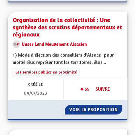
Organisation de la collectivité : Une
synthèse des scrutins départementaux et
régionaux
Unser Land Mouvement Alsacien
1) Mode d'élection des conseillers d'Alsace- pour
moitié élus représentant les territoires, élus...
Filtrer les résultats de la catégorie : Les services publics en pro
Les services publics en proximité
CRÉÉ LE
55
55 ABONNÉS
SUIVRE
04/07/2023
ORGANISATION DE 
VOIR LA PROPOSITION
ORGANI