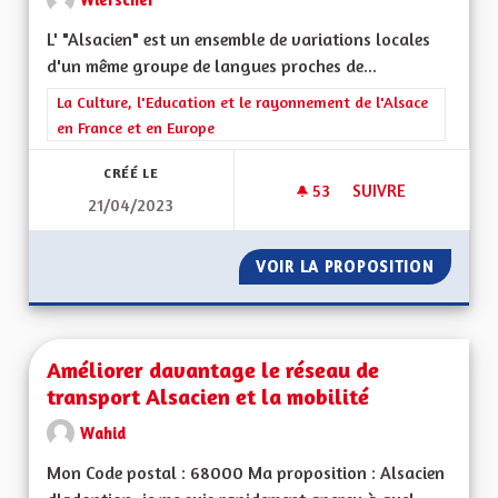
L' "Alsacien" est un ensemble de variations locales
d'un même groupe de langues proches de...
Filtrer les résultats de la catégorie : La Culture, l'Education e
La Culture, l'Education et le rayonnement de l'Alsace
en France et en Europe
CRÉÉ LE
53
53 ABONNÉS
SUIVRE
21/04/2023
ALSACIEN: TRADUCT
VOIR LA PROPOSITION
ALSACI
Améliorer davantage le réseau de
transport Alsacien et la mobilité
Wahid
Mon Code postal : 68000 Ma proposition : Alsacien