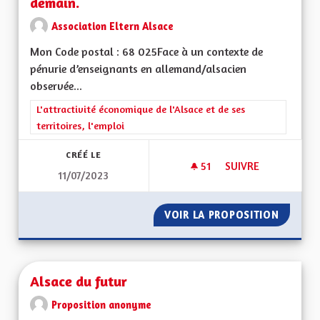
demain.
Association Eltern Alsace
Mon Code postal : 68 025Face à un contexte de
pénurie d’enseignants en allemand/alsacien
observée...
Filtrer les résultats de la catégorie : L'attractivité économique 
L'attractivité économique de l'Alsace et de ses
territoires, l'emploi
CRÉÉ LE
51
51 ABONNÉS
SUIVRE
11/07/2023
ALSACE BILINGUE,
VOIR LA PROPOSITION
ALSACE
Alsace du futur
Proposition anonyme