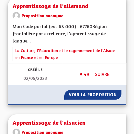
Apprentissage de l'allemand
Proposition anonyme
Mon Code postal (ex : 68 000) : 67760Région
frontalière par excellence, l'apprentissage de
langue...
Filtrer les résultats de la catégorie : La Culture, l'Education e
La Culture, l'Education et le rayonnement de l'Alsace
en France et en Europe
CRÉÉ LE
49
49 ABONNÉS
SUIVRE
02/05/2023
APPRENTISSAGE DE
VOIR LA PROPOSITION
APPREN
Apprentissage de l'alsacien
Proposition anonyme