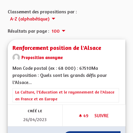
Classement des propositions par :
A-Z (alphabétique)
Résultats par page :
100
Renforcement position de l'Alsace
Proposition anonyme
Mon Code postal (ex : 68 000) : 67510Ma
proposition : Quels sont les grands défis pour
l’Alsace...
Filtrer les résultats de la catégorie : La Culture, l'Education e
La Culture, l'Education et le rayonnement de l'Alsace
en France et en Europe
CRÉÉ LE
49
49 ABONNÉS
SUIVRE
26/04/2023
RENFORCEMENT POS