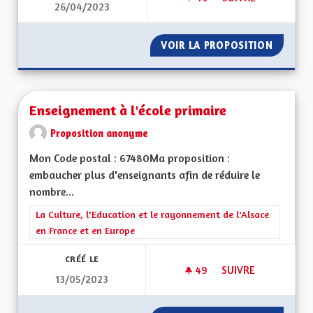
26/04/2023
MISE À JOUR DE L'A
VOIR LA PROPOSITION
MISE À 
Enseignement à l'école primaire
Proposition anonyme
Mon Code postal : 67480Ma proposition :
embaucher plus d'enseignants afin de réduire le
nombre...
Filtrer les résultats de la catégorie : La Culture, l'Education e
La Culture, l'Education et le rayonnement de l'Alsace
en France et en Europe
CRÉÉ LE
49
49 ABONNÉS
SUIVRE
13/05/2023
ENSEIGNEMENT À L'