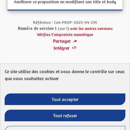
Améliorer ce proposition en modifiant son title et body
Référence : CeA-PROP-2023-04-291
Numéro de version 1
(sur 1)
voir les autres versions
Vérifiez l'empreinte numérique
Partager
Intégrer
Ce site utilise des cookies et vous donne le contrôle sur ceux
Protection des Données
Charte de contribution
que vous souhaitez activer
Mentions légales
FAQ
CGU
Droit d’interpellation citoyenne : comment ça marche ?
Télécharger les fichiers Open Data
Tout accepter
Entre vos mains - Collectivité européenne 
Entre vos mains - Collectivité euro
Entre vos mains - Collectivité
Entre vos mains - Collect
Tout refuser
Site réalisé par
Open Source Politics
grâce au
logiciel libre
(Lien externe)
Decidim
.