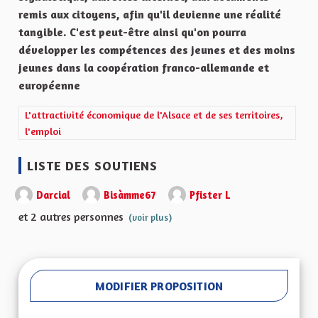
remis aux citoyens, afin qu'il devienne une réalité
tangible. C'est peut-être ainsi qu'on pourra
développer les compétences des jeunes et des moins
jeunes dans la coopération franco-allemande et
européenne
Filtrer les résultats de la catégorie : L'attractivité économique de 
L'attractivité économique de l'Alsace et de ses territoires,
l'emploi
LISTE DES SOUTIENS
Darcial
Bisàmme67
Pfister L
et 2 autres personnes
(voir plus)
MODIFIER PROPOSITION