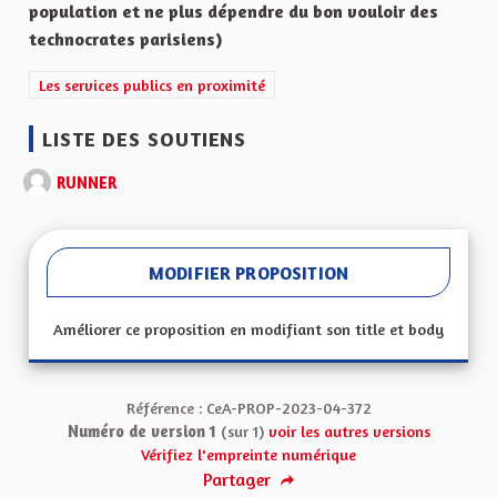
population et ne plus dépendre du bon vouloir des
technocrates parisiens)
Filtrer les résultats de la catégorie : Les services publics en proxi
Les services publics en proximité
LISTE DES SOUTIENS
RUNNER
MODIFIER PROPOSITION
Améliorer ce proposition en modifiant son title et body
Référence : CeA-PROP-2023-04-372
Numéro de version 1
(sur 1)
voir les autres versions
Vérifiez l'empreinte numérique
Partager