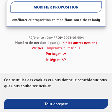
MODIFIER PROPOSITION
Améliorer ce proposition en modifiant son title et body
Référence : CeA-PROP-2023-05-594
Numéro de version 1
(sur 1)
voir les autres versions
Vérifiez l'empreinte numérique
Partager
Intégrer
Ce site utilise des cookies et vous donne le contrôle sur ceux
Protection des Données
Charte de contribution
que vous souhaitez activer
Mentions légales
FAQ
CGU
Droit d’interpellation citoyenne : comment ça marche ?
Télécharger les fichiers Open Data
Tout accepter
Entre vos mains - Collectivité européenne 
Entre vos mains - Collectivité euro
Entre vos mains - Collectivité
Entre vos mains - Collect