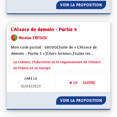
VOIR LA PROPOSITION
FAIRE D
L'Alsace de demain - Partie 4
Nicolas FRITSCH
Mon code postal : 68000(Suite de « L’Alsace de
demain - Partie 3 »)Chers lecteurs,Toutes les...
Filtrer les résultats de la catégorie : La Culture, l'Education e
La Culture, l'Education et le rayonnement de l'Alsace
en France et en Europe
CRÉÉ LE
59
59 ABONNÉS
SUIVRE
15/04/2023
L'ALSACE DE DEMAIN
VOIR LA PROPOSITION
L'ALSAC