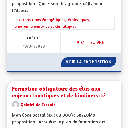
proposition : Quels sont les grands défis pour
l’Alsace...
Filtrer les résultats de la catégorie : Les transitions énergéti
Les transitions énergétiques, écologiques,
environnementales et climatiques
CRÉÉ LE
51
51 ABONNÉS
SUIVRE
13/04/2023
PRODUCTION ÉLEC
VOIR LA PROPOSITION
PRODUC
Formation obligatoire des élus aux
enjeux climatiques et de biodiversité
Gabriel de Crozals
Mon Code postal (ex : 68 000) : 68720Ma
proposition : Accélérer le plan de formation des