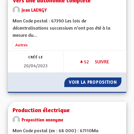
Vers une autonomie complète
Jean LAENGY
Mon Code postal : 67390 Les lois de
décentralisations successives n'ont pas été à la
mesure du...
Filtrer les résultats de la catégorie : Autres
Autres
CRÉÉ LE
52
52 ABONNÉS
SUIVRE
20/04/2023
VERS UNE AUTONO
VOIR LA PROPOSITION
VERS U
Production électrique
Proposition anonyme
Mon Code postal (ex : 68 000) : 67110Ma