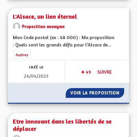
L'Alsace, un lien éternel
Proposition anonyme
Mon Code postal (ex : 68 000) : Ma proposition
: Quels sont les grands défis pour l’Alsace de...
Filtrer les résultats de la catégorie : Autres
Autres
CRÉÉ LE
49
49 ABONNÉS
SUIVRE
24/04/2023
L'ALSACE, UN LIEN 
VOIR LA PROPOSITION
L'ALSAC
Etre innovant dans les libertés de se
déplacer