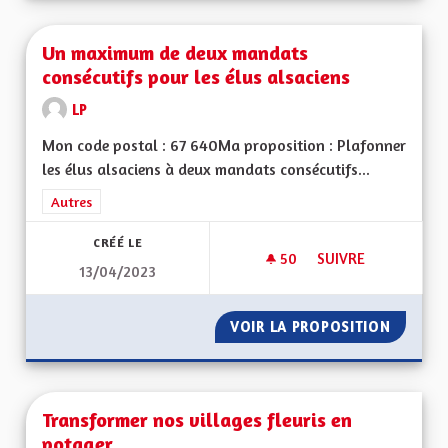
Un maximum de deux mandats
consécutifs pour les élus alsaciens
LP
Mon code postal : 67 640Ma proposition : Plafonner
les élus alsaciens à deux mandats consécutifs...
Filtrer les résultats de la catégorie : Autres
Autres
CRÉÉ LE
50
50 ABONNÉS
SUIVRE
13/04/2023
UN MAXIMUM DE DE
VOIR LA PROPOSITION
UN MAX
Transformer nos villages fleuris en
potager