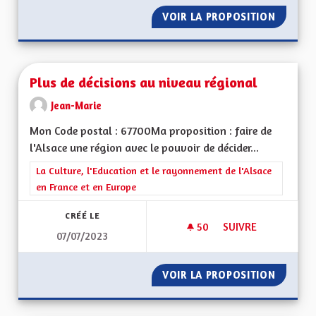
VOIR LA PROPOSITION
AMÉLIO
Plus de décisions au niveau régional
Jean-Marie
Mon Code postal : 67700Ma proposition : faire de
l'Alsace une région avec le pouvoir de décider...
Filtrer les résultats de la catégorie : La Culture, l'Education e
La Culture, l'Education et le rayonnement de l'Alsace
en France et en Europe
CRÉÉ LE
50
50 ABONNÉS
SUIVRE
07/07/2023
PLUS DE DÉCISIONS
VOIR LA PROPOSITION
PLUS D