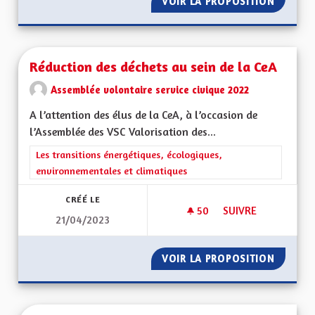
VOIR LA PROPOSITION
PARLEM
Réduction des déchets au sein de la CeA
Assemblée volontaire service civique 2022
A l’attention des élus de la CeA, à l’occasion de
l’Assemblée des VSC Valorisation des...
Filtrer les résultats de la catégorie : Les transitions énergéti
Les transitions énergétiques, écologiques,
environnementales et climatiques
CRÉÉ LE
50
50 ABONNÉS
SUIVRE
21/04/2023
RÉDUCTION DES DÉC
VOIR LA PROPOSITION
RÉDUCT