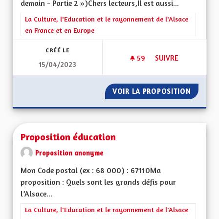
demain - Partie 2 »)Chers lecteurs,Il est aussi...
Filtrer les résultats de la catégorie : La Culture, l'Education e
La Culture, l'Education et le rayonnement de l'Alsace
en France et en Europe
CRÉÉ LE
59
59 ABONNÉS
SUIVRE
15/04/2023
L'ALSACE DE DEMAIN
VOIR LA PROPOSITION
L'ALSAC
Proposition éducation
Proposition anonyme
Mon Code postal (ex : 68 000) : 67110Ma
proposition : Quels sont les grands défis pour
l’Alsace...
Filtrer les résultats de la catégorie : La Culture, l'Education e
La Culture, l'Education et le rayonnement de l'Alsace