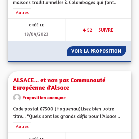
maisons traditionnelles à Colombages qui font...
Filtrer les résultats de la catégorie : Autres
Autres
CRÉÉ LE
52
52 ABONNÉS
SUIVRE
18/04/2023
OEUVRER POUR LA 
VOIR LA PROPOSITION
OEUVRE
ALSACE... et non pas Communauté
Européenne d'Alsace
Proposition anonyme
Code postal 67500 (Haguenau)Lisez bien votre
titre... "Quels sont les grands défis pour l’Alsace...
Filtrer les résultats de la catégorie : Autres
Autres
CRÉÉ LE