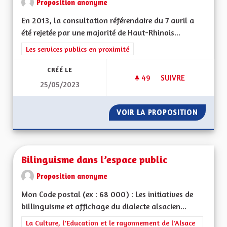
Proposition anonyme
En 2013, la consultation référendaire du 7 avril a
été rejetée par une majorité de Haut-Rhinois...
Filtrer les résultats de la catégorie : Les services publics en pro
Les services publics en proximité
CRÉÉ LE
49
49 ABONNÉS
SUIVRE
25/05/2023
MODE DE CONSULTA
VOIR LA PROPOSITION
MODE D
Bilinguisme dans l’espace public
Proposition anonyme
Mon Code postal (ex : 68 000) : Les initiatives de
billinguisme et affichage du dialecte alsacien...
Filtrer les résultats de la catégorie : La Culture, l'Education e
La Culture, l'Education et le rayonnement de l'Alsace