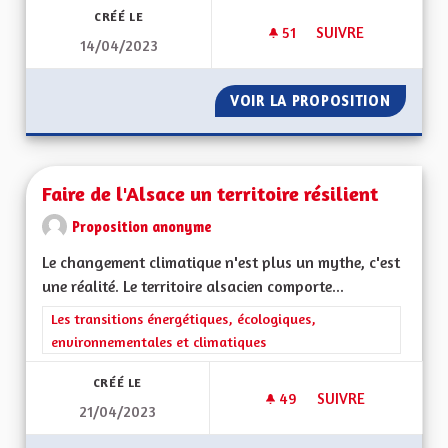
CRÉÉ LE
51
51 ABONNÉS
SUIVRE
14/04/2023
SAUVER NOTRE LA
VOIR LA PROPOSITION
SAUVER
Faire de l'Alsace un territoire résilient
Proposition anonyme
Le changement climatique n'est plus un mythe, c'est
une réalité. Le territoire alsacien comporte...
Filtrer les résultats de la catégorie : Les transitions énergéti
Les transitions énergétiques, écologiques,
environnementales et climatiques
CRÉÉ LE
49
49 ABONNÉS
SUIVRE
21/04/2023
FAIRE DE L'ALSACE 