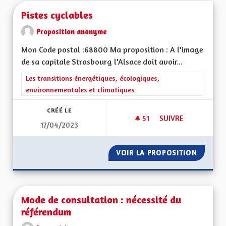
Pistes cyclables
Proposition anonyme
Mon Code postal :68800 Ma proposition : A l'image
de sa capitale Strasbourg l'Alsace doit avoir...
Filtrer les résultats de la catégorie : Les transitions énergéti
Les transitions énergétiques, écologiques,
environnementales et climatiques
CRÉÉ LE
51
51 ABONNÉS
SUIVRE
17/04/2023
PISTES CYCLABLES
VOIR LA PROPOSITION
PISTES
Mode de consultation : nécessité du
référendum