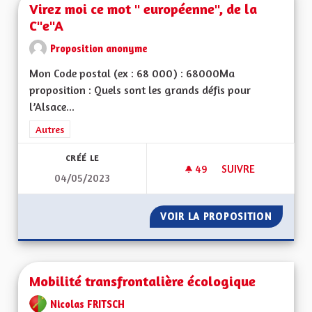
Virez moi ce mot " européenne", de la
C"e"A
Proposition anonyme
Mon Code postal (ex : 68 000) : 68000Ma
proposition : Quels sont les grands défis pour
l’Alsace...
Filtrer les résultats de la catégorie : Autres
Autres
CRÉÉ LE
49
49 ABONNÉS
SUIVRE
04/05/2023
VIREZ MOI CE MOT 
VOIR LA PROPOSITION
VIREZ 
Mobilité transfrontalière écologique
Nicolas FRITSCH