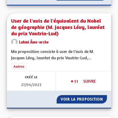
User de l'avis de l'équivalent du Nobel
de géographie (M. Jacques Lévy, lauréat
du prix Vautrin-Lud)
Lakmi Âme-arche
Ma proposition consiste à user de l’avis de M.
Jacques Lévy, lauréat du prix Vautrin-Lud,...
Filtrer les résultats de la catégorie : Autres
Autres
CRÉÉ LE
51
51 ABONNÉS
SUIVRE
27/04/2023
USER DE L'AVIS DE
VOIR LA PROPOSITION
USER DE