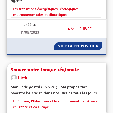
agents...
Filtrer les résultats de la catégorie : Les transitions énergéti
Les transitions énergétiques, écologiques,
environnementales et climatiques
CRÉÉ LE
51
51 ABONNÉS
SUIVRE
11/05/2023
FORMATION OBLIGAT
VOIR LA PROPOSITION
FORMAT
Sauver notre langue régionale
Hirth
Mon Code postal (: 67220) : Ma proposition
remettre l’Alsacien dans nos vies de tous les jours...
Filtrer les résultats de la catégorie : La Culture, l'Education e
La Culture, l'Education et le rayonnement de l'Alsace
en France et en Europe