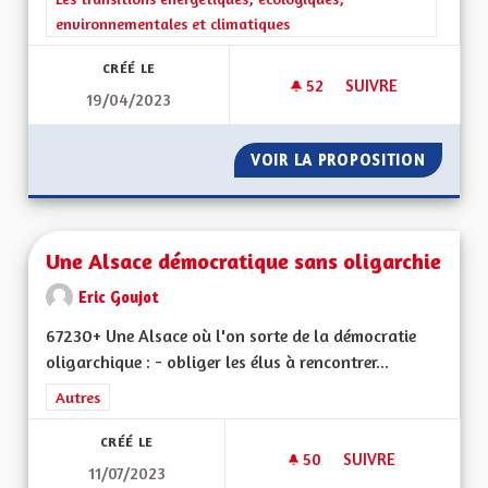
environnementales et climatiques
CRÉÉ LE
52
52 ABONNÉS
SUIVRE
19/04/2023
NON AU RETOUR EN
VOIR LA PROPOSITION
NON AU
Une Alsace démocratique sans oligarchie
Eric Goujot
67230+ Une Alsace où l'on sorte de la démocratie
oligarchique : - obliger les élus à rencontrer...
Filtrer les résultats de la catégorie : Autres
Autres
CRÉÉ LE
50
50 ABONNÉS
SUIVRE
11/07/2023
UNE ALSACE DÉMOC