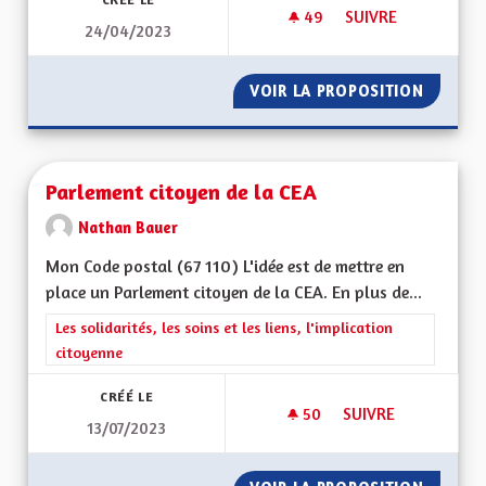
49
49 ABONNÉS
SUIVRE
24/04/2023
ALSACE... ET NON
VOIR LA PROPOSITION
ALSACE
Parlement citoyen de la CEA
Nathan Bauer
Mon Code postal (67 110) L'idée est de mettre en
place un Parlement citoyen de la CEA. En plus de...
Filtrer les résultats de la catégorie : Les solidarités, les soins e
Les solidarités, les soins et les liens, l'implication
citoyenne
CRÉÉ LE
50
50 ABONNÉS
SUIVRE
13/07/2023
PARLEMENT CITOYEN