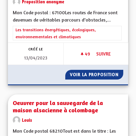
Proposition anonyme
Mon Code postal : 67100Les routes de France sont
devenues de véritables parcours d'obstacles,...
Filtrer les résultats de la catégorie : Les transitions énergéti
Les transitions énergétiques, écologiques,
environnementales et climatiques
CRÉÉ LE
49
49 ABONNÉS
SUIVRE
13/04/2023
ETRE INNOVANT DAN
VOIR LA PROPOSITION
ETRE I
Oeuvrer pour la sauvegarde de la
maison alsacienne à colombage
Louis
Mon Code postal 68210Tout est dans le titre : Les