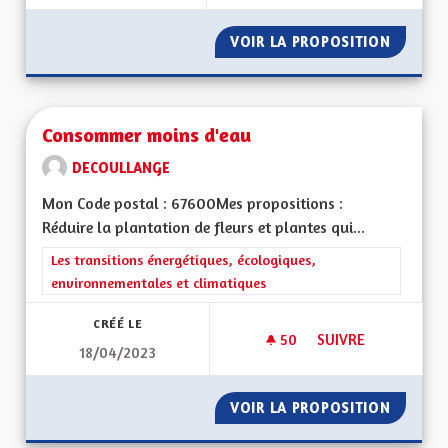
VOIR LA PROPOSITION
UNE AL
Consommer moins d'eau
DECOULLANGE
Mon Code postal : 67600Mes propositions :
Réduire la plantation de fleurs et plantes qui...
Filtrer les résultats de la catégorie : Les transitions énergéti
Les transitions énergétiques, écologiques,
environnementales et climatiques
CRÉÉ LE
50
50 ABONNÉS
SUIVRE
18/04/2023
CONSOMMER MOINS
VOIR LA PROPOSITION
CONSOM