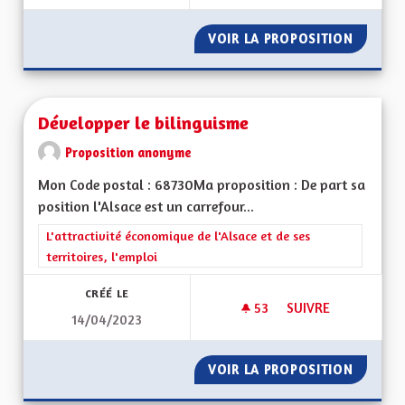
VOIR LA PROPOSITION
UNE ÉC
Développer le bilinguisme
Proposition anonyme
Mon Code postal : 68730Ma proposition : De part sa
position l'Alsace est un carrefour...
Filtrer les résultats de la catégorie : L'attractivité économique 
L'attractivité économique de l'Alsace et de ses
territoires, l'emploi
CRÉÉ LE
53
53 ABONNÉS
SUIVRE
14/04/2023
DÉVELOPPER LE BIL
VOIR LA PROPOSITION
DÉVELO