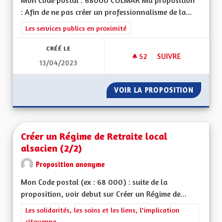
Mon Code postal : 68000 COLMAR Ma proposition
: Afin de ne pas créer un professionnalisme de la...
Filtrer les résultats de la catégorie : Les services publics en pro
Les services publics en proximité
CRÉÉ LE
52
52 ABONNÉS
SUIVRE
13/04/2023
NE PAS EXERCER PL
VOIR LA PROPOSITION
NE PAS
Créer un Régime de Retraite local
alsacien (2/2)
Proposition anonyme
Mon Code postal (ex : 68 000) : suite de la
proposition, voir debut sur Créer un Régime de...
Filtrer les résultats de la catégorie : Les solidarités, les soins e
Les solidarités, les soins et les liens, l'implication
citoyenne