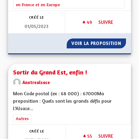
en France et en Europe
CRÉÉ LE
49
49 ABONNÉS
SUIVRE
01/05/2023
BILINGUISME DANS L
VOIR LA PROPOSITION
BILINGU
Sortir du Grand Est, enfin !
Anotrealsace
Mon Code postal (ex : 68 000) : 67000Ma
proposition : Quels sont les grands défis pour
l’Alsace...
Filtrer les résultats de la catégorie : Autres
Autres
CRÉÉ LE
55
55 ABONNÉS
SUIVRE