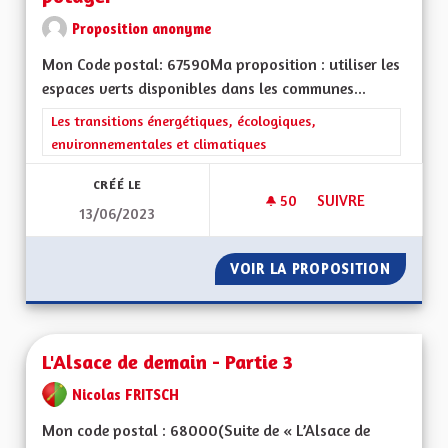
Proposition anonyme
Mon Code postal: 67590Ma proposition : utiliser les
espaces verts disponibles dans les communes...
Filtrer les résultats de la catégorie : Les transitions énergéti
Les transitions énergétiques, écologiques,
environnementales et climatiques
CRÉÉ LE
50
50 ABONNÉS
SUIVRE
13/06/2023
TRANSFORMER NOS 
VOIR LA PROPOSITION
TRANSF
L'Alsace de demain - Partie 3
Nicolas FRITSCH
Mon code postal : 68000(Suite de « L’Alsace de