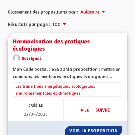
Classement des propositions par :
Aléatoire
Résultats par page :
100
Harmonisation des pratiques
écologiques
Rossignol
Mon Code postal : 68500Ma proposition : mettre en
communs les meilleures pratiques écologiques...
Filtrer les résultats de la catégorie : Les transitions énergéti
Les transitions énergétiques, écologiques,
environnementales et climatiques
CRÉÉ LE
50
50 ABONNÉS
SUIVRE
22/04/2023
HARMONISATION DE
VOIR LA PROPOSITION
HARMON