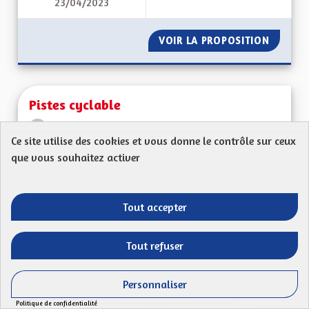
23/04/2023
SORTIR DU GRAND E
VOIR LA PROPOSITION
SORTIR 
Pistes cyclable
Proposition anonyme
Ce site utilise des cookies et vous donne le contrôle sur ceux
67320Ma proposition : il faut développer le réseau
que vous souhaitez activer
cyclable en milieu rural! En Alsace Bossue...
Filtrer les résultats de la catégorie : Les transitions énergéti
Les transitions énergétiques, écologiques,
Tout accepter
environnementales et climatiques
CRÉÉ LE
Tout refuser
51
51 ABONNÉS
SUIVRE
27/04/2023
PISTES CYCLABLE
Personnaliser
VOIR LA PROPOSITION
PISTES 
Politique de confidentialité