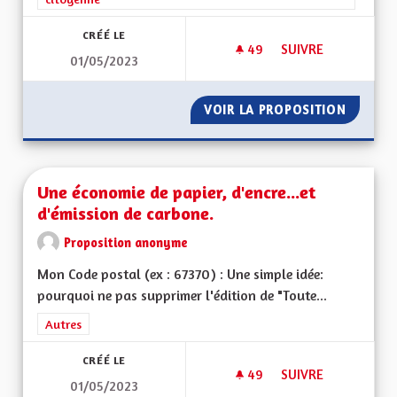
CRÉÉ LE
49
49 ABONNÉS
SUIVRE
01/05/2023
CRÉER UN RÉGIME D
VOIR LA PROPOSITION
CRÉER U
Une économie de papier, d'encre...et
d'émission de carbone.
Proposition anonyme
Mon Code postal (ex : 67370) : Une simple idée:
pourquoi ne pas supprimer l'édition de "Toute...
Filtrer les résultats de la catégorie : Autres
Autres
CRÉÉ LE
49
49 ABONNÉS
SUIVRE
01/05/2023
UNE ÉCONOMIE DE P