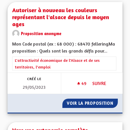
Autoriser à nouveau les couleurs
représentant l'alsace depuis le moyen
ages
Proposition anonyme
Mon Code postal (ex : 68 000) : 68470 felleringMa
proposition : Quels sont les grands défis pour...
Filtrer les résultats de la catégorie : L'attractivité économique 
L'attractivité économique de l'Alsace et de ses
territoires, l'emploi
CRÉÉ LE
49
49 ABONNÉS
SUIVRE
29/05/2023
AUTORISER À NOUV
VOIR LA PROPOSITION
AUTORI