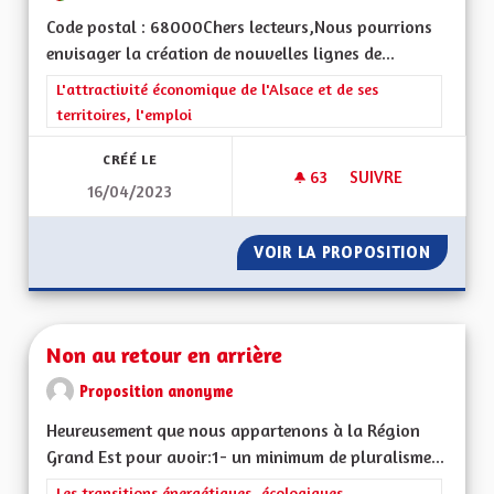
Code postal : 68000Chers lecteurs,Nous pourrions
envisager la création de nouvelles lignes de...
Filtrer les résultats de la catégorie : L'attractivité économique 
L'attractivité économique de l'Alsace et de ses
territoires, l'emploi
CRÉÉ LE
63
63 ABONNÉS
SUIVRE
16/04/2023
MOBILITÉ TRANSFR
VOIR LA PROPOSITION
MOBILI
Non au retour en arrière
Proposition anonyme
Heureusement que nous appartenons à la Région
Grand Est pour avoir:1- un minimum de pluralisme...
Filtrer les résultats de la catégorie : Les transitions énergéti
Les transitions énergétiques, écologiques,