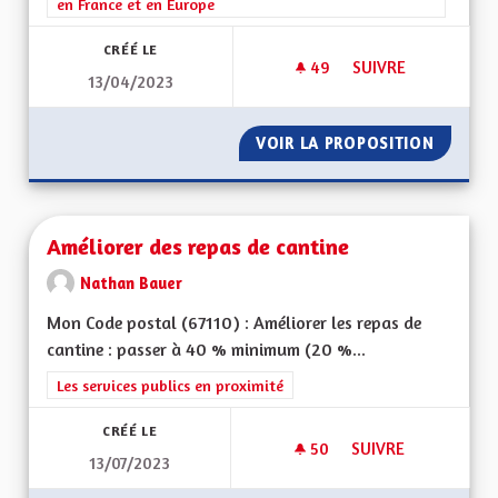
en France et en Europe
CRÉÉ LE
49
49 ABONNÉS
SUIVRE
13/04/2023
PROPOSITION ÉDUC
VOIR LA PROPOSITION
PROPOS
Améliorer des repas de cantine
Nathan Bauer
Mon Code postal (67110) : Améliorer les repas de
cantine : passer à 40 % minimum (20 %...
Filtrer les résultats de la catégorie : Les services publics en pro
Les services publics en proximité
CRÉÉ LE
50
50 ABONNÉS
SUIVRE
13/07/2023
AMÉLIORER DES REP