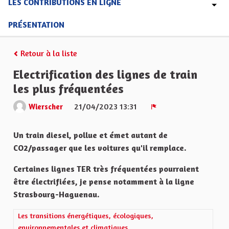
LES CONTRIBUTIONS EN LIGNE
PRÉSENTATION
Retour à la liste
Electrification des lignes de train
les plus fréquentées
21/04/2023 13:31
Wierscher
Signaler
Un train diesel, pollue et émet autant de
CO2/passager que les voitures qu'il remplace.
Certaines lignes TER très fréquentées pourraient
être électrifiées, je pense notamment à la ligne
Strasbourg-Haguenau.
Filtrer les résultats de la catégorie : Les transitions énergétiqu
Les transitions énergétiques, écologiques,
environnementales et climatiques