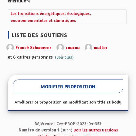
énergivore.
Filtrer les résultats de la catégorie : Les transitions énergétiqu
Les transitions énergétiques, écologiques,
environnementales et climatiques
LISTE DES SOUTIENS
Franck Schwoerer
coucou
walter
et 6 autres personnes
(voir plus)
MODIFIER PROPOSITION
Améliorer ce proposition en modifiant son title et body
Référence : CeA-PROP-2023-04-353
Numéro de version 1
(sur 1)
voir les autres versions