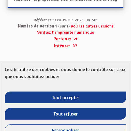
Référence : CeA-PROP-2023-04-501
Numéro de version 1
(sur 1)
voir les autres versions
Vérifiez l'empreinte numérique
Partager
Intégrer
Ce site utilise des cookies et vous donne le contrôle sur ceux
Protection des Données
Charte de contribution
que vous souhaitez activer
Mentions légales
FAQ
CGU
Droit d’interpellation citoyenne : comment ça marche ?
Télécharger les fichiers Open Data
Tout accepter
Entre vos mains - Collectivité européenne 
Entre vos mains - Collectivité euro
Entre vos mains - Collectivité
Entre vos mains - Collect
Tout refuser
Site réalisé par
Open Source Politics
grâce au
logiciel libre
(Lien externe)
Decidim
.
Personnaliser
(Lien externe)