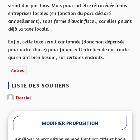
serait due par tous. Mais pourrait être rétrocédée à nos
entreprises locales (en fonction du parc déclaré
annuellement), sous forme d’avoir fiscal, car elles paient
déjà la taxe locale.
Enfin, cette taxe serait cantonnée (donc non dépensée
pour autre chose) pour financer l’entretien de nos routes
qui en ont bien besoin, sur certains endroits.
Filtrer les résultats de la catégorie : Autres
Autres
LISTE DES SOUTIENS
Darcial
MODIFIER PROPOSITION
Améliorer ce proposition en modifiant son title et body