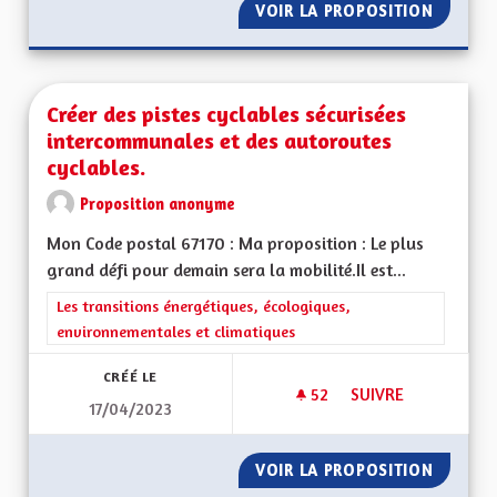
VOIR LA PROPOSITION
PROMOU
Créer des pistes cyclables sécurisées
intercommunales et des autoroutes
cyclables.
Proposition anonyme
Mon Code postal 67170 : Ma proposition : Le plus
grand défi pour demain sera la mobilité.Il est...
Filtrer les résultats de la catégorie : Les transitions énergéti
Les transitions énergétiques, écologiques,
environnementales et climatiques
CRÉÉ LE
52
52 ABONNÉS
SUIVRE
17/04/2023
CRÉER DES PISTES 
VOIR LA PROPOSITION
CRÉER 