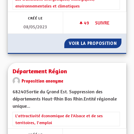
environnementales et climatiques
CRÉÉ LE
49
49 ABONNÉS
SUIVRE
08/05/2023
PANNEAUX PHOTOV
VOIR LA PROPOSITION
PANNEA
Département Région
Proposition anonyme
68240Sortie du Grand Est. Suppression des
départements Haut-Rhin Bas Rhin.Entité régionale
unique...
Filtrer les résultats de la catégorie : L'attractivité économique 
L'attractivité économique de l'Alsace et de ses
territoires, l'emploi