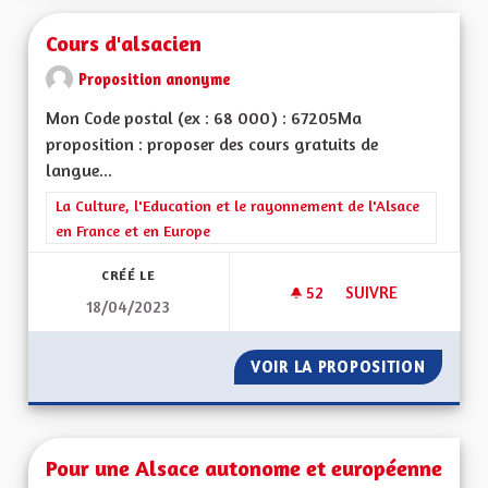
Cours d'alsacien
Proposition anonyme
Mon Code postal (ex : 68 000) : 67205Ma
proposition : proposer des cours gratuits de
langue...
Filtrer les résultats de la catégorie : La Culture, l'Education e
La Culture, l'Education et le rayonnement de l'Alsace
en France et en Europe
CRÉÉ LE
52
52 ABONNÉS
SUIVRE
18/04/2023
COURS D'ALSACIEN
VOIR LA PROPOSITION
COURS 
Pour une Alsace autonome et européenne