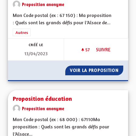
Proposition anonyme
Mon Code postal (ex : 67 150) : Ma proposition
: Quels sont les grands défis pour l’Alsace de...
Filtrer les résultats de la catégorie : Autres
Autres
CRÉÉ LE
57
57 ABONNÉS
SUIVRE
13/04/2023
POUR UNE ALSACE
VOIR LA PROPOSITION
POUR U
Proposition éducation
Proposition anonyme
Mon Code postal (ex : 68 000) : 67110Ma
proposition : Quels sont les grands défis pour
l’Alsace...