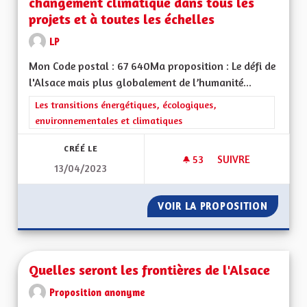
changement climatique dans tous les
projets et à toutes les échelles
LP
Mon Code postal : 67 640Ma proposition : Le défi de
l'Alsace mais plus globalement de l’humanité...
Filtrer les résultats de la catégorie : Les transitions énergéti
Les transitions énergétiques, écologiques,
environnementales et climatiques
CRÉÉ LE
53
53 ABONNÉS
SUIVRE
13/04/2023
UNE RÉELLE PRISE 
VOIR LA PROPOSITION
UNE RÉ
Quelles seront les frontières de l'Alsace
Proposition anonyme