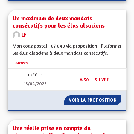
Un maximum de deux mandats
consécutifs pour les élus alsaciens
LP
Mon code postal : 67 640Ma proposition : Plafonner
les élus alsaciens à deux mandats consécutifs...
Filtrer les résultats de la catégorie : Autres
Autres
CRÉÉ LE
50
50 ABONNÉS
SUIVRE
13/04/2023
UN MAXIMUM DE DE
VOIR LA PROPOSITION
UN MAX
Une réelle prise en compte du