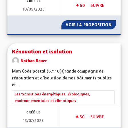
CRÉÉ LE
50
50 ABONNÉS
SUIVRE
10/05/2023
DÉPARTEMENT RÉG
VOIR LA PROPOSITION
DÉPART
Rénovation et isolation
Nathan Bauer
Mon Code postal (67110)Grande campagne de
rénovation et d’isolation de nos bâtiments publics
et...
Filtrer les résultats de la catégorie : Les transitions énergéti
Les transitions énergétiques, écologiques,
environnementales et climatiques
CRÉÉ LE
50
50 ABONNÉS
SUIVRE
13/07/2023
RÉNOVATION ET IS