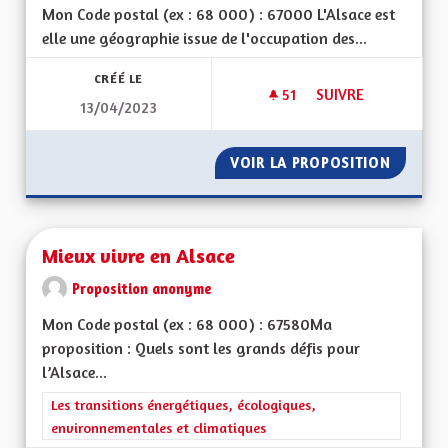
Mon Code postal (ex : 68 000) : 67000 L'Alsace est
elle une géographie issue de l'occupation des...
CRÉÉ LE
51
51 ABONNÉS
SUIVRE
13/04/2023
QUELLES SERONT LE
VOIR LA PROPOSITION
QUELLE
Mieux vivre en Alsace
Proposition anonyme
Mon Code postal (ex : 68 000) : 67580Ma
proposition : Quels sont les grands défis pour
l’Alsace...
Filtrer les résultats de la catégorie : Les transitions énergéti
Les transitions énergétiques, écologiques,
environnementales et climatiques