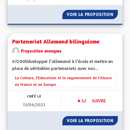
VOIR LA PROPOSITION
LE HAND
Partenariat Allemand bilinguisme
Proposition anonyme
67200Développer l'allemand à l'école et mettre en
place de véritables partenariats avec nos...
Filtrer les résultats de la catégorie : La Culture, l'Education e
La Culture, l'Education et le rayonnement de l'Alsace
en France et en Europe
CRÉÉ LE
52
52 ABONNÉS
SUIVRE
13/04/2023
PARTENARIAT ALLE
VOIR LA PROPOSITION
PARTEN