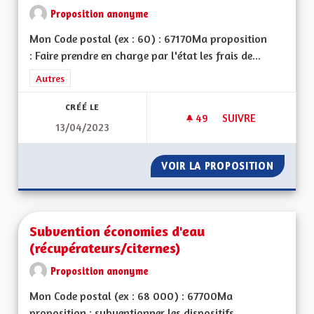
Proposition anonyme
Mon Code postal (ex : 60) : 67170Ma proposition
: Faire prendre en charge par l'état les frais de...
Filtrer les résultats de la catégorie : Autres
Autres
CRÉÉ LE
49
49 ABONNÉS
SUIVRE
13/04/2023
MINEURS NON ACC
VOIR LA PROPOSITION
MINEUR
Subvention économies d'eau
(récupérateurs/citernes)
Proposition anonyme
Mon Code postal (ex : 68 000) : 67700Ma
proposition : subventionner les dispositifs