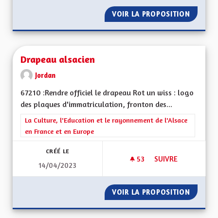
VOIR LA PROPOSITION
RÉNOVA
Drapeau alsacien
Jordan
67210 :Rendre officiel le drapeau Rot un wiss : logo
des plaques d'immatriculation, fronton des...
Filtrer les résultats de la catégorie : La Culture, l'Education e
La Culture, l'Education et le rayonnement de l'Alsace
en France et en Europe
CRÉÉ LE
53
53 ABONNÉS
SUIVRE
14/04/2023
DRAPEAU ALSACIEN
VOIR LA PROPOSITION
DRAPEA