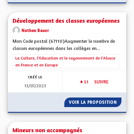
Développement des classes européennes
Nathan Bauer
Mon Code postal (67110)Augmenter le nombre de
classes européennes dans les collèges en...
Filtrer les résultats de la catégorie : La Culture, l'Education e
La Culture, l'Education et le rayonnement de l'Alsace
en France et en Europe
CRÉÉ LE
51
51 ABONNÉS
SUIVRE
13/07/2023
DÉVELOPPEMENT DE
VOIR LA PROPOSITION
DÉVELO
Mineurs non accompagnés