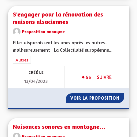
S'engager pour la rénovation des
maisons alsaciennes
Proposition anonyme
Elles disparaissent les unes après les autres...
malheureusement ! La Collectivité européenne...
Filtrer les résultats de la catégorie : Autres
Autres
CRÉÉ LE
56
56 ABONNÉS
SUIVRE
13/04/2023
S'ENGAGER POUR L
VOIR LA PROPOSITION
S'ENGA
Nuisances sonores en montagne…
Proposition anonyme