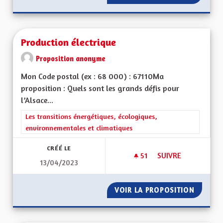
Production électrique
Proposition anonyme
Mon Code postal (ex : 68 000) : 67110Ma
proposition : Quels sont les grands défis pour
l’Alsace...
Filtrer les résultats de la catégorie : Les transitions énergéti
Les transitions énergétiques, écologiques,
environnementales et climatiques
CRÉÉ LE
51
51 ABONNÉS
SUIVRE
13/04/2023
PRODUCTION ÉLEC
VOIR LA PROPOSITION
PRODUC