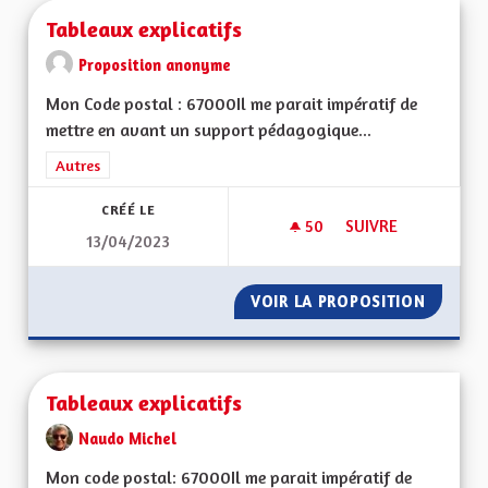
Tableaux explicatifs
Proposition anonyme
Mon Code postal : 67000Il me parait impératif de
mettre en avant un support pédagogique...
Filtrer les résultats de la catégorie : Autres
Autres
CRÉÉ LE
50
50 ABONNÉS
SUIVRE
13/04/2023
TABLEAUX EXPLICAT
VOIR LA PROPOSITION
TABLEA
Tableaux explicatifs
Naudo Michel
Mon code postal: 67000 Il me parait impératif de