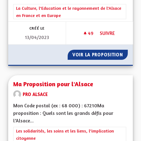
Filtrer les résultats de la catégorie : La Culture, l'Education e
La Culture, l'Education et le rayonnement de l'Alsace
en France et en Europe
CRÉÉ LE
49
49 ABONNÉS
SUIVRE
13/04/2023
PROPOSITION ÉDUC
VOIR LA PROPOSITION
PROPOS
Ma Proposition pour l'Alsace
PRO ALSACE
Mon Code postal (ex : 68 000) : 67210Ma
proposition : Quels sont les grands défis pour
l’Alsace...
Filtrer les résultats de la catégorie : Les solidarités, les soins e
Les solidarités, les soins et les liens, l'implication
citoyenne