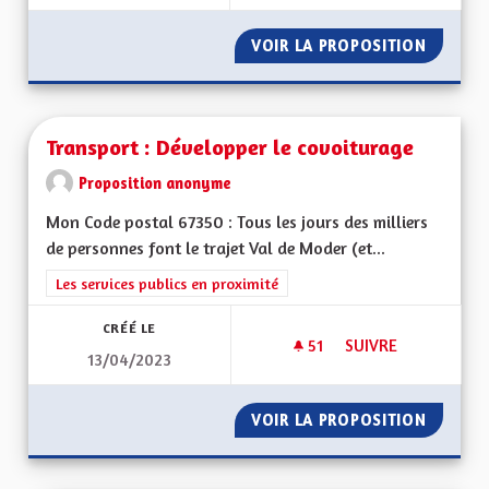
VOIR LA PROPOSITION
L'ALSA
Transport : Développer le covoiturage
Proposition anonyme
Mon Code postal 67350 : Tous les jours des milliers
de personnes font le trajet Val de Moder (et...
Filtrer les résultats de la catégorie : Les services publics en pro
Les services publics en proximité
CRÉÉ LE
51
51 ABONNÉS
SUIVRE
13/04/2023
TRANSPORT : DÉVE
VOIR LA PROPOSITION
TRANSP