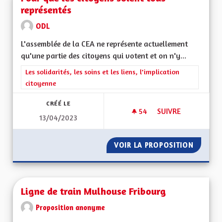
représentés
ODL
L'assemblée de la CEA ne représente actuellement
qu'une partie des citoyens qui votent et on n'y...
Filtrer les résultats de la catégorie : Les solidarités, les soins e
Les solidarités, les soins et les liens, l'implication
citoyenne
CRÉÉ LE
54
54 ABONNÉS
SUIVRE
13/04/2023
POUR QUE LES CIT
VOIR LA PROPOSITION
POUR Q
Ligne de train Mulhouse Fribourg
Proposition anonyme