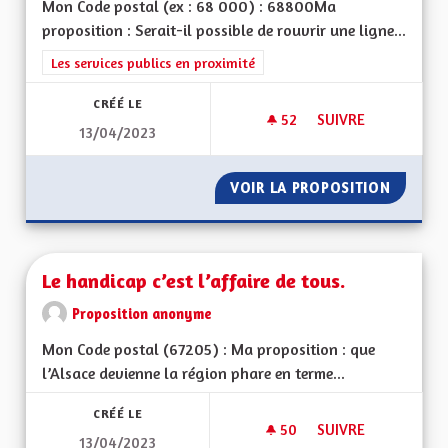
Mon Code postal (ex : 68 000) : 68800Ma
proposition : Serait-il possible de rouvrir une ligne...
Filtrer les résultats de la catégorie : Les services publics en pro
Les services publics en proximité
CRÉÉ LE
52
52 ABONNÉS
SUIVRE
13/04/2023
LIGNE DE TRAIN M
VOIR LA PROPOSITION
LIGNE 
Le handicap c’est l’affaire de tous.
Proposition anonyme
Mon Code postal (67205) : Ma proposition : que
l’Alsace devienne la région phare en terme...
CRÉÉ LE
50
50 ABONNÉS
SUIVRE
13/04/2023
LE HANDICAP C’EST 