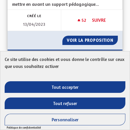
mettre en avant un support pédagogique...
CRÉÉ LE
52
52 ABONNÉS
SUIVRE
13/04/2023
TABLEAUX EXPLICAT
VOIR LA PROPOSITION
TABLEA
Ce site utilise des cookies et vous donne le contrôle sur ceux
que vous souhaitez activer
Tous simplement 67
Proposition anonyme
Pour bien vivre en Alsace, la chose est simple est
Tout accepter
logique. Ne plus avoir de maitre à qui nous...
Tout refuser
Filtrer les résultats de la catégorie : Autres
Autres
CRÉÉ LE
Personnaliser
51
51 ABONNÉS
SUIVRE
13/04/2023
TOUS SIMPLEMENT 
Politique de confidentialité