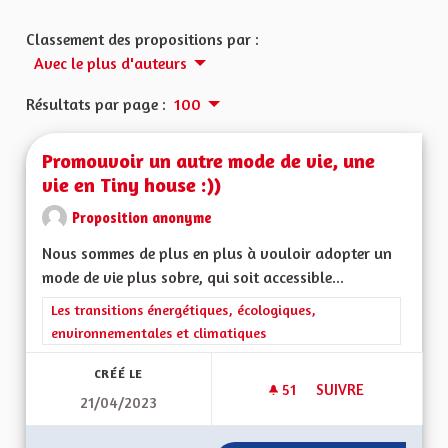
Classement des propositions par :
Avec le plus d'auteurs
Résultats par page :
100
Promouvoir un autre mode de vie, une
vie en Tiny house :))
Proposition anonyme
Nous sommes de plus en plus à vouloir adopter un
mode de vie plus sobre, qui soit accessible...
Filtrer les résultats de la catégorie : Les transitions énergéti
Les transitions énergétiques, écologiques,
environnementales et climatiques
CRÉÉ LE
51
51 ABONNÉS
SUIVRE
21/04/2023
PROMOUVOIR UN AUT