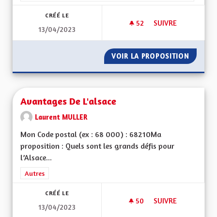
CRÉÉ LE
52
52 ABONNÉS
SUIVRE
13/04/2023
MA PROPOSITION P
VOIR LA PROPOSITION
MA PRO
Avantages De L'alsace
Laurent MULLER
Mon Code postal (ex : 68 000) : 68210Ma
proposition : Quels sont les grands défis pour
l’Alsace...
Filtrer les résultats de la catégorie : Autres
Autres
CRÉÉ LE
50
50 ABONNÉS
SUIVRE
13/04/2023
AVANTAGES DE L'AL