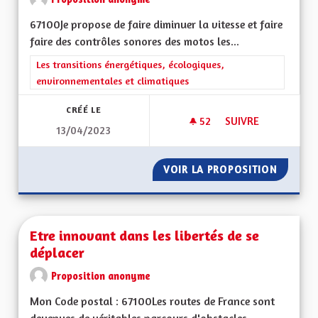
67100Je propose de faire diminuer la vitesse et faire
faire des contrôles sonores des motos les...
Filtrer les résultats de la catégorie : Les transitions énergéti
Les transitions énergétiques, écologiques,
environnementales et climatiques
CRÉÉ LE
52
52 ABONNÉS
SUIVRE
13/04/2023
NUISANCES SONOR
VOIR LA PROPOSITION
NUISAN
Etre innovant dans les libertés de se
déplacer
Proposition anonyme
Mon Code postal : 67100Les routes de France sont