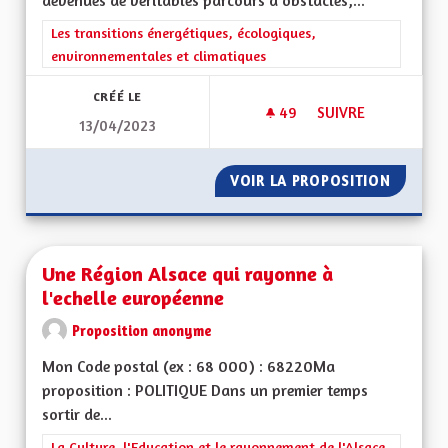
devenues de véritables parcours d'obstacles,...
Filtrer les résultats de la catégorie : Les transitions énergéti
Les transitions énergétiques, écologiques,
environnementales et climatiques
CRÉÉ LE
49
49 ABONNÉS
SUIVRE
13/04/2023
ETRE INNOVANT DAN
VOIR LA PROPOSITION
ETRE I
Une Région Alsace qui rayonne à
l'echelle européenne
Proposition anonyme
Mon Code postal (ex : 68 000) : 68220Ma
proposition : POLITIQUE Dans un premier temps
sortir de...
Filtrer les résultats de la catégorie : La Culture, l'Education e
La Culture, l'Education et le rayonnement de l'Alsace