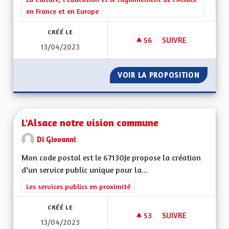
en France et en Europe
CRÉÉ LE
56
56 ABONNÉS
SUIVRE
13/04/2023
UNE RÉGION ALSAC
VOIR LA PROPOSITION
UNE RÉ
L'Alsace notre vision commune
Di Giovanni
Mon code postal est le 67130Je propose la création
d'un service public unique pour la...
Filtrer les résultats de la catégorie : Les services publics en pro
Les services publics en proximité
CRÉÉ LE
53
53 ABONNÉS
SUIVRE
13/04/2023
L'ALSACE NOTRE V