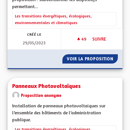
permettant...
Filtrer les résultats de la catégorie : Les transitions énergéti
Les transitions énergétiques, écologiques,
environnementales et climatiques
CRÉÉ LE
49
49 ABONNÉS
SUIVRE
29/05/2023
SUBVENTION ÉCONO
VOIR LA PROPOSITION
SUBVEN
Panneaux Photovoltaïques
Proposition anonyme
Installation de panneaux photovoltaïques sur
l’ensemble des bâtiments de l’administration
publique.
Filtrer les résultats de la catégorie : Les transitions énergéti
Les transitions énergétiques, écologiques,