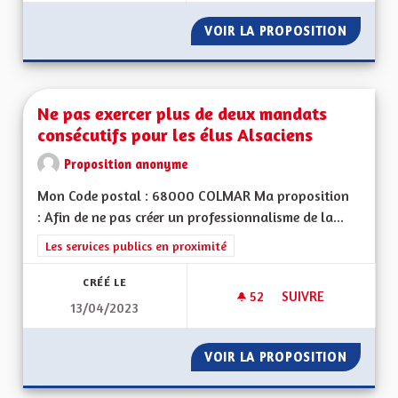
VOIR LA PROPOSITION
AVANTA
Ne pas exercer plus de deux mandats
consécutifs pour les élus Alsaciens
Proposition anonyme
Mon Code postal : 68000 COLMAR Ma proposition
: Afin de ne pas créer un professionnalisme de la...
Filtrer les résultats de la catégorie : Les services publics en pro
Les services publics en proximité
CRÉÉ LE
52
52 ABONNÉS
SUIVRE
13/04/2023
NE PAS EXERCER PL
VOIR LA PROPOSITION
NE PAS