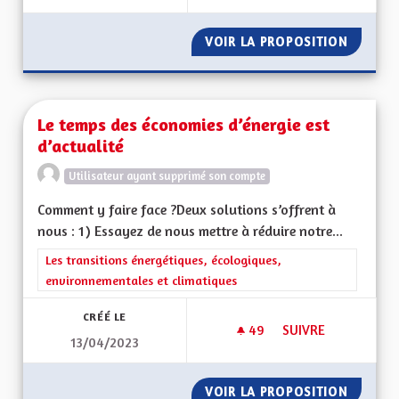
VOIR LA PROPOSITION
UNE RÉ
Le temps des économies d’énergie est
d’actualité
Utilisateur ayant supprimé son compte
Comment y faire face ?Deux solutions s’offrent à
nous : 1) Essayez de nous mettre à réduire notre...
Filtrer les résultats de la catégorie : Les transitions énergéti
Les transitions énergétiques, écologiques,
environnementales et climatiques
CRÉÉ LE
49
49 ABONNÉS
SUIVRE
13/04/2023
LE TEMPS DES ÉCON
VOIR LA PROPOSITION
LE TEM