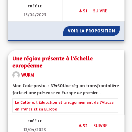
CRÉÉ LE
51
51 ABONNÉS
SUIVRE
13/04/2023
MIEUX VIVRE EN AL
VOIR LA PROPOSITION
MIEUX 
Une région présente à l'échelle
européenne
WURM
Mon Code postal : 67450Une région transfrontalière
forte et une présence en Europe de premier...
Filtrer les résultats de la catégorie : La Culture, l'Education e
La Culture, l'Education et le rayonnement de l'Alsace
en France et en Europe
CRÉÉ LE
52
52 ABONNÉS
SUIVRE
13/04/2023
UNE RÉGION PRÉSE