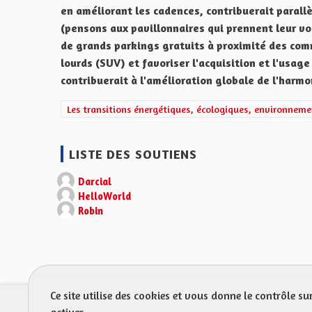
en améliorant les cadences, contribuerait parallè
(pensons aux pavillonnaires qui prennent leur voi
de grands parkings gratuits à proximité des com
lourds (SUV) et favoriser l'acquisition et l'usa
contribuerait à l'amélioration globale de l'harmo
Filtrer les résultats de la catégorie : Les transitions 
Les transitions énergétiques, écologiques, environneme
LISTE DES SOUTIENS
Darcial
HelloWorld
Robin
Ce site utilise des cookies et vous donne le contrôle s
Prot