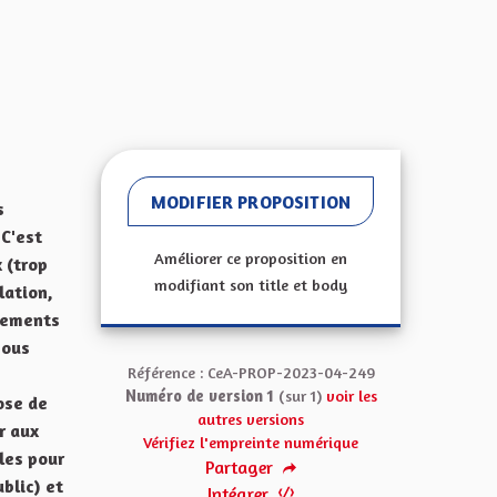
MODIFIER PROPOSITION
s
 C'est
Améliorer ce proposition en
 (trop
modifiant son title et body
lation,
rtements
nous
Référence : CeA-PROP-2023-04-249
Numéro de version 1
(sur 1)
voir les
ose de
autres versions
r aux
Vérifiez l'empreinte numérique
les pour
Partager
blic) et
Intégrer