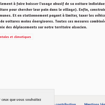
lement à faire baisser l'usage abusif de sa voiture individue
ture pour chercher leur pain dans le village). Enfin, construi
munes. Et en stationnement payant à limiter, taxer les véhic
ge de voitures moins énergivores. Toutes ces mesures combiné
nie des déplacements sur notre territoire alsacien.
énergétiques, écologiques, environnementales et climatiques
ntales et climatiques
ur ceux que vous souhaitez
ection des Données
Charte de contribution
Mentions lé