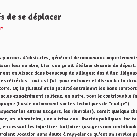
és de se déplacer
Signaler
es parcours d'obstacles, générant de nouveaux comportement
sser leur nombre, bien que ça ait été leur dessein de départ.
mment en Alsace dans beaucoup de villages: dos d'âne illégaux
s rétrécies: tout est fait pour entraver et dissuader la circu
oire. Or, la fluidité et la facilité entraînent les bons compo
stacles exagérément coûteux, en outre, pour le contribuable (
mpagne (basée notamment sur les techniques de "nudge")
respecter les autres usagers, les riverains), serait quelque ch
sace, un laboratoire, une vitrine des Libertés publiques. Incite
en cessant les injustices tarifaires (usagers non contribuab
raient vocation sans doute à rappeler ce qu'est un service pu