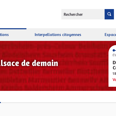
Rechercher
tions
Interpellations citoyennes
Espace
ÉT
Alsace de demain
D
C
1
V