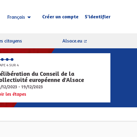
Créer un compte
S'identifier
Français
Choisir la langue
Sprache wählen
s citoyens
Alsace.eu
(Lien externe)
APE 4 SUR 4
élibération du Conseil de la
ollectivité européenne d'Alsace
8/12/2023 - 19/12/2023
oir les étapes