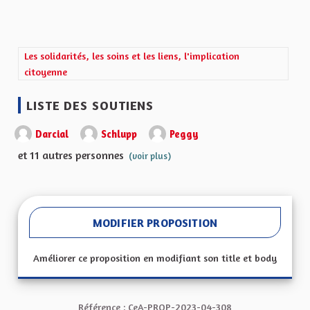
Filtrer les résultats de la catégorie : Les solidarités, les soins et 
Les solidarités, les soins et les liens, l'implication
citoyenne
LISTE DES SOUTIENS
Darcial
Schlupp
Peggy
et 11 autres personnes
(voir plus)
MODIFIER PROPOSITION
Améliorer ce proposition en modifiant son title et body
Référence : CeA-PROP-2023-04-308