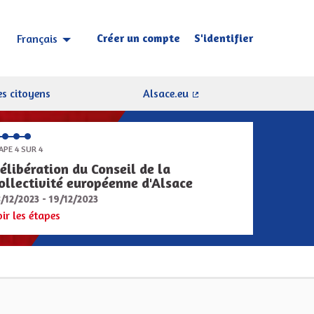
Créer un compte
S'identifier
Français
Choisir la langue
Sprache wählen
s citoyens
Alsace.eu
(Lien externe)
APE 4 SUR 4
élibération du Conseil de la
ollectivité européenne d'Alsace
8/12/2023 - 19/12/2023
oir les étapes