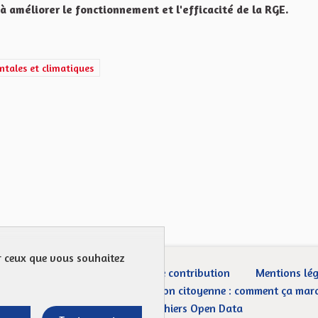
 à améliorer le fonctionnement et l'efficacité de la RGE.
énergétiques, écologiques, environnementales et climatiques
ntales et climatiques
ur ceux que vous souhaitez
ection des Données
Charte de contribution
Mentions lé
CGU
Droit d’interpellation citoyenne : comment ça mar
Télécharger les fichiers Open Data