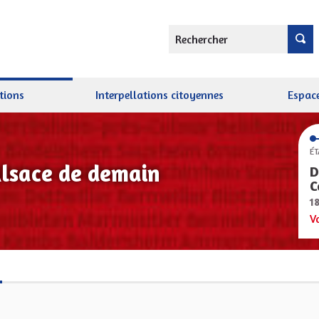
Rechercher
tions
Interpellations citoyennes
Espace
ÉT
Alsace de demain
D
C
1
V