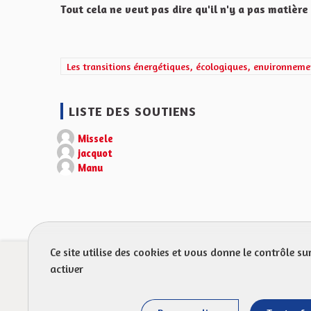
Tout cela ne veut pas dire qu'il n'y a pas matière
Filtrer les résultats de la catégorie : Les transitions 
Les transitions énergétiques, écologiques, environneme
LISTE DES SOUTIENS
Missele
jacquot
Manu
Ce site utilise des cookies et vous donne le contrôle s
Prot
activer
FAQ