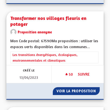
Transformer nos villages fleuris en
potager
Proposition anonyme
Mon Code postal: 67590Ma proposition : utiliser les
espaces verts disponibles dans les communes...
Filtrer les résultats de la catégorie : Les transitions énergéti
Les transitions énergétiques, écologiques,
environnementales et climatiques
CRÉÉ LE
50
50 ABONNÉS
SUIVRE
13/06/2023
TRANSFORMER NOS 
VOIR LA PROPOSITION
TRANSF