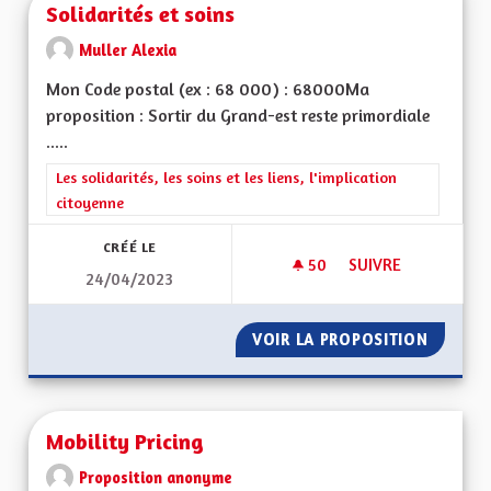
Solidarités et soins
Muller Alexia
Mon Code postal (ex : 68 000) : 68000Ma
proposition : Sortir du Grand-est reste primordiale
.....
Filtrer les résultats de la catégorie : Les solidarités, les soins e
Les solidarités, les soins et les liens, l'implication
citoyenne
CRÉÉ LE
50
50 ABONNÉS
SUIVRE
24/04/2023
SOLIDARITÉS ET SO
VOIR LA PROPOSITION
SOLIDAR
Mobility Pricing
Proposition anonyme