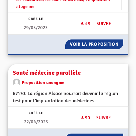
citoyenne
CRÉÉ LE
49
49 ABONNÉS
SUIVRE
29/05/2023
L'ALSACE TERRE D'A
VOIR LA PROPOSITION
L'ALSAC
Santé médecine parallèle
Proposition anonyme
67470: La région Alsace pourrait devenir la région
test pour l’implantation des médecines...
CRÉÉ LE
50
50 ABONNÉS
SUIVRE
22/04/2023
SANTÉ MÉDECINE P