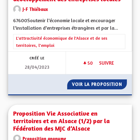
J-F Thiébaux
67600Soutenir l'économie locale et encourager
l'installation d'entreprises étrangères et par la...
Filtrer les résultats de la catégorie : L'attractivité économique 
L'attractivité économique de l'Alsace et de ses
territoires, l'emploi
CRÉÉ LE
50
50 ABONNÉS
SUIVRE
28/04/2023
SOUTENIR L'ACTIV
VOIR LA PROPOSITION
SOUTEN
Proposition Vie Associative en
territoires et en Alsace (1/2) par la
Fédération des MJC d’Alsace
Proposition anonyme