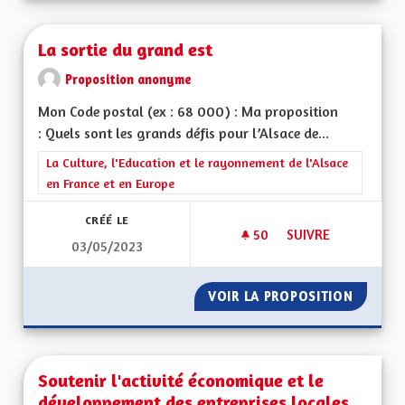
La sortie du grand est
Proposition anonyme
Mon Code postal (ex : 68 000) : Ma proposition
: Quels sont les grands défis pour l’Alsace de...
Filtrer les résultats de la catégorie : La Culture, l'Education e
La Culture, l'Education et le rayonnement de l'Alsace
en France et en Europe
CRÉÉ LE
50
50 ABONNÉS
SUIVRE
03/05/2023
LA SORTIE DU GRAN
VOIR LA PROPOSITION
LA SOR
Soutenir l'activité économique et le
développement des entreprises locales