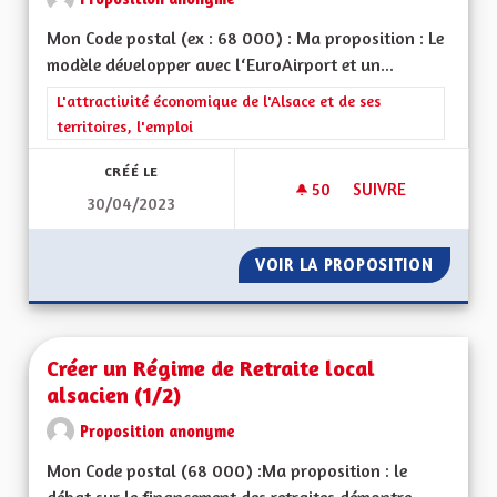
Mon Code postal (ex : 68 000) : Ma proposition : Le
modèle développer avec l‘EuroAirport et un...
Filtrer les résultats de la catégorie : L'attractivité économique 
L'attractivité économique de l'Alsace et de ses
territoires, l'emploi
CRÉÉ LE
50
50 ABONNÉS
SUIVRE
30/04/2023
CRÉER UNE ZONE F
VOIR LA PROPOSITION
CRÉER 
Créer un Régime de Retraite local
alsacien (1/2)
Proposition anonyme
Mon Code postal (68 000) :Ma proposition : le