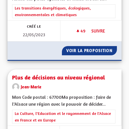
Filtrer les résultats de la catégorie : Les transitions énergéti
Les transitions énergétiques, écologiques,
environnementales et climatiques
CRÉÉ LE
49
49 ABONNÉS
SUIVRE
22/05/2023
EXTENSION DU RÉSE
VOIR LA PROPOSITION
EXTENS
Plus de décisions au niveau régional
Jean-Marie
Mon Code postal : 67700Ma proposition : faire de
l'Alsace une région avec le pouvoir de décider...
Filtrer les résultats de la catégorie : La Culture, l'Education e
La Culture, l'Education et le rayonnement de l'Alsace
en France et en Europe