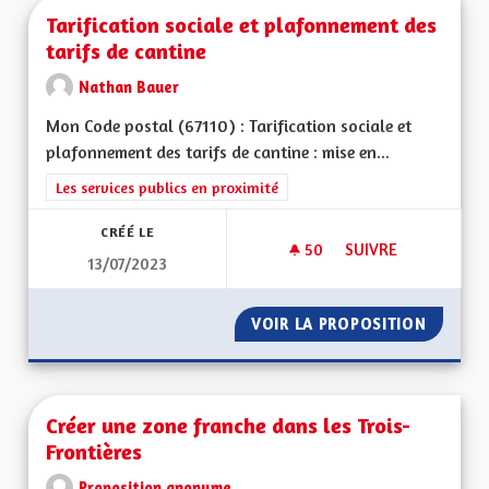
Tarification sociale et plafonnement des
tarifs de cantine
Nathan Bauer
Mon Code postal (67110) : Tarification sociale et
plafonnement des tarifs de cantine : mise en...
Filtrer les résultats de la catégorie : Les services publics en pro
Les services publics en proximité
CRÉÉ LE
50
50 ABONNÉS
SUIVRE
13/07/2023
TARIFICATION SOCI
VOIR LA PROPOSITION
TARIFI
Créer une zone franche dans les Trois-
Frontières
Proposition anonyme