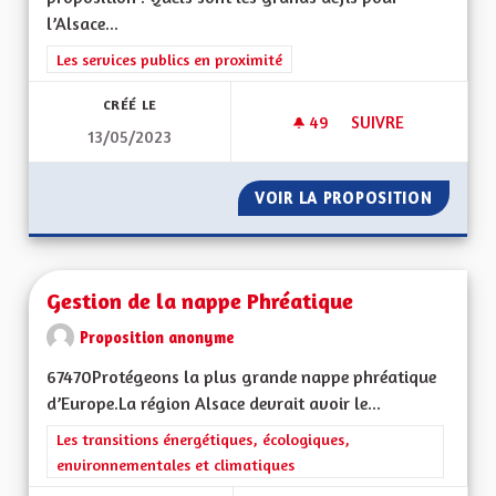
l’Alsace...
Filtrer les résultats de la catégorie : Les services publics en pro
Les services publics en proximité
CRÉÉ LE
49
49 ABONNÉS
SUIVRE
13/05/2023
TRANSPORT PUBLICS
VOIR LA PROPOSITION
TRANSPO
Gestion de la nappe Phréatique
Proposition anonyme
67470Protégeons la plus grande nappe phréatique
d’Europe.La région Alsace devrait avoir le...
Filtrer les résultats de la catégorie : Les transitions énergéti
Les transitions énergétiques, écologiques,
environnementales et climatiques