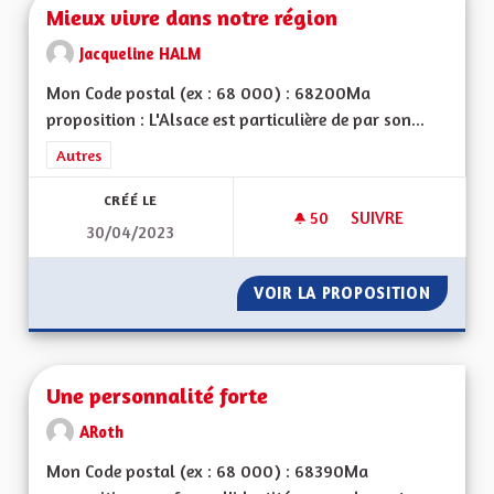
Mieux vivre dans notre région
Jacqueline HALM
Mon Code postal (ex : 68 000) : 68200Ma
proposition : L'Alsace est particulière de par son...
Filtrer les résultats de la catégorie : Autres
Autres
CRÉÉ LE
50
50 ABONNÉS
SUIVRE
30/04/2023
MIEUX VIVRE DANS
VOIR LA PROPOSITION
MIEUX 
Une personnalité forte
ARoth
Mon Code postal (ex : 68 000) : 68390Ma