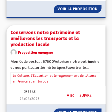
VOIR LA PROPOSITION
MOYENS
Conservons notre patrimoine et
améliorons les transports et la
production locale
Proposition anonyme
Mon Code postal : 67600Valoriser notre patrimoine
et nos particularités historiquesFavoriser le...
Filtrer les résultats de la catégorie : La Culture, l'Education e
La Culture, l'Education et le rayonnement de l'Alsace
en France et en Europe
CRÉÉ LE
50
50 ABONNÉS
SUIVRE
24/04/2023
CONSERVONS NOTRE