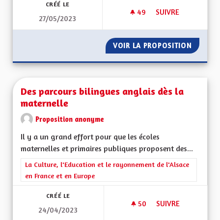
CRÉÉ LE
49
49 ABONNÉS
SUIVRE
27/05/2023
BUDGETS DÉPENSES
VOIR LA PROPOSITION
BUDGET
Des parcours bilingues anglais dès la
maternelle
Proposition anonyme
Il y a un grand effort pour que les écoles
maternelles et primaires publiques proposent des...
Filtrer les résultats de la catégorie : La Culture, l'Education e
La Culture, l'Education et le rayonnement de l'Alsace
en France et en Europe
CRÉÉ LE
50
50 ABONNÉS
SUIVRE
24/04/2023
DES PARCOURS BIL