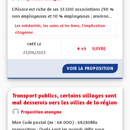
L’Alsace est riche de ses 33.500 associations (90 %
non employeuses et 10 % employeuses ; environ...
Filtrer les résultats de la catégorie : Les solidarités, les soins e
Les solidarités, les soins et les liens, l'implication
citoyenne
CRÉÉ LE
49
49 ABONNÉS
SUIVRE
23/06/2023
PROPOSITION VIE AS
VOIR LA PROPOSITION
PROPOSI
Transport publics, certains villages sont
mal desservis vers les villes de la région
Proposition anonyme
Mon Code postal (ex : 68 000) : 68280Ma
proposition : Quels sont les grands défis pour