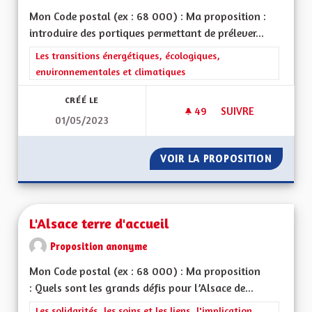
Mon Code postal (ex : 68 000) : Ma proposition :
introduire des portiques permettant de prélever...
Filtrer les résultats de la catégorie : Les transitions énergéti
Les transitions énergétiques, écologiques,
environnementales et climatiques
CRÉÉ LE
49
49 ABONNÉS
SUIVRE
01/05/2023
MOBILITY PRICING
VOIR LA PROPOSITION
MOBILI
L'Alsace terre d'accueil
Proposition anonyme
Mon Code postal (ex : 68 000) : Ma proposition
: Quels sont les grands défis pour l’Alsace de...
Filtrer les résultats de la catégorie : Les solidarités, les soins e
Les solidarités, les soins et les liens, l'implication