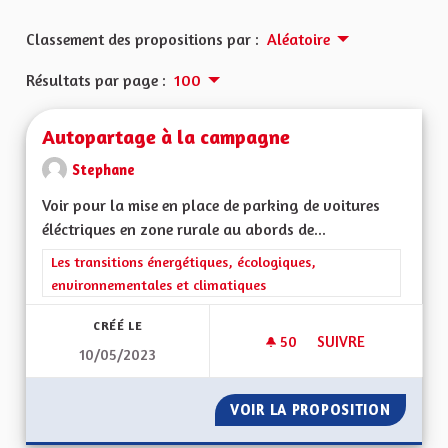
Classement des propositions par :
Aléatoire
Résultats par page :
100
Autopartage à la campagne
Stephane
Voir pour la mise en place de parking de voitures
éléctriques en zone rurale au abords de...
Filtrer les résultats de la catégorie : Les transitions énergéti
Les transitions énergétiques, écologiques,
environnementales et climatiques
CRÉÉ LE
50
50 ABONNÉS
SUIVRE
10/05/2023
AUTOPARTAGE À LA
VOIR LA PROPOSITION
AUTOPA