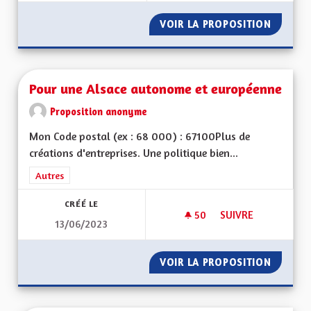
VOIR LA PROPOSITION
DES PA
Pour une Alsace autonome et européenne
Proposition anonyme
Mon Code postal (ex : 68 000) : 67100Plus de
créations d'entreprises. Une politique bien...
Filtrer les résultats de la catégorie : Autres
Autres
CRÉÉ LE
50
50 ABONNÉS
SUIVRE
13/06/2023
POUR UNE ALSACE
VOIR LA PROPOSITION
POUR U