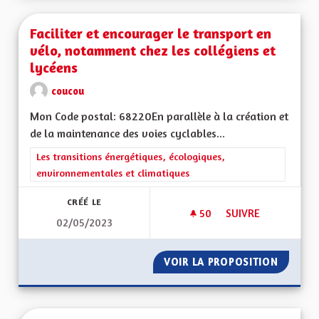
Faciliter et encourager le transport en
vélo, notamment chez les collégiens et
lycéens
coucou
Mon Code postal: 68220En parallèle à la création et
de la maintenance des voies cyclables...
Filtrer les résultats de la catégorie : Les transitions énergéti
Les transitions énergétiques, écologiques,
environnementales et climatiques
CRÉÉ LE
50
50 ABONNÉS
SUIVRE
02/05/2023
FACILITER ET ENCO
VOIR LA PROPOSITION
FACILI