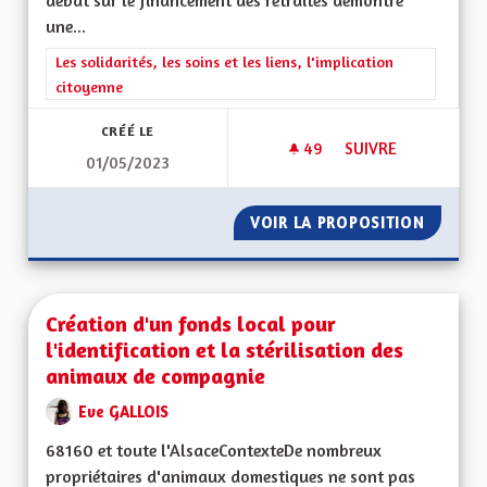
débat sur le financement des retraites démontre
une...
Filtrer les résultats de la catégorie : Les solidarités, les soins e
Les solidarités, les soins et les liens, l'implication
citoyenne
CRÉÉ LE
49
49 ABONNÉS
SUIVRE
01/05/2023
CRÉER UN RÉGIME D
VOIR LA PROPOSITION
CRÉER U
Création d'un fonds local pour
l'identification et la stérilisation des
animaux de compagnie
Eve GALLOIS
68160 et toute l'AlsaceContexteDe nombreux
propriétaires d'animaux domestiques ne sont pas