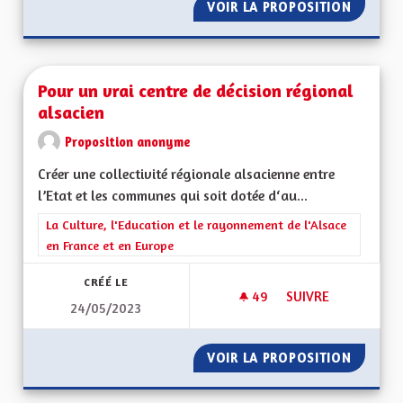
VOIR LA PROPOSITION
SANTÉ 
Pour un vrai centre de décision régional
alsacien
Proposition anonyme
Créer une collectivité régionale alsacienne entre
l’Etat et les communes qui soit dotée d‘au...
Filtrer les résultats de la catégorie : La Culture, l'Education e
La Culture, l'Education et le rayonnement de l'Alsace
en France et en Europe
CRÉÉ LE
49
49 ABONNÉS
SUIVRE
24/05/2023
POUR UN VRAI CENT
VOIR LA PROPOSITION
POUR U