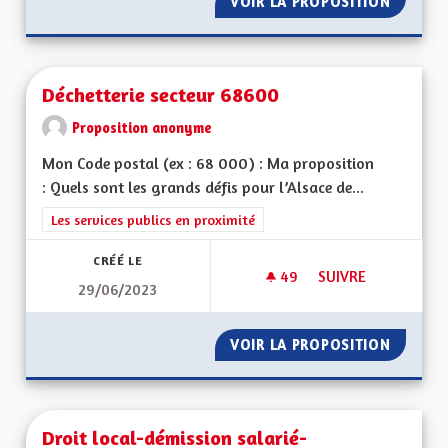
VOIR LA PROPOSITION
CONSER
Déchetterie secteur 68600
Proposition anonyme
Mon Code postal (ex : 68 000) : Ma proposition
: Quels sont les grands défis pour l’Alsace de...
Filtrer les résultats de la catégorie : Les services publics en pro
Les services publics en proximité
CRÉÉ LE
49
49 ABONNÉS
SUIVRE
29/06/2023
DÉCHETTERIE SECT
VOIR LA PROPOSITION
DÉCHET
Droit local-démission salarié-