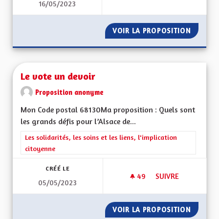
16/05/2023
ECONOLOGIE OU CO
VOIR LA PROPOSITION
ECONOL
Le vote un devoir
Proposition anonyme
Mon Code postal 68130Ma proposition : Quels sont
les grands défis pour l’Alsace de...
Filtrer les résultats de la catégorie : Les solidarités, les soins e
Les solidarités, les soins et les liens, l'implication
citoyenne
CRÉÉ LE
49
49 ABONNÉS
SUIVRE
05/05/2023
LE VOTE UN DEVOI
VOIR LA PROPOSITION
LE VOT