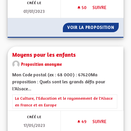
CRÉÉ LE
50
50 ABONNÉS
SUIVRE
07/07/2023
PLUS DE DÉCISIONS
VOIR LA PROPOSITION
PLUS D
Moyens pour les enfants
Proposition anonyme
Mon Code postal (ex : 68 000) : 67620Ma
proposition : Quels sont les grands défis pour
l’Alsace...
Filtrer les résultats de la catégorie : La Culture, l'Education e
La Culture, l'Education et le rayonnement de l'Alsace
en France et en Europe
CRÉÉ LE
49
49 ABONNÉS
SUIVRE
17/05/2023
MOYENS POUR LES 