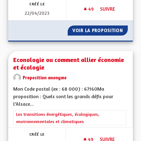
CRÉÉ LE
49
49 ABONNÉS
SUIVRE
22/04/2023
GESTION DE LA NA
VOIR LA PROPOSITION
GESTIO
Econologie ou comment allier économie
et écologie
Proposition anonyme
Mon Code postal (ex : 68 000) : 67160Ma
proposition : Quels sont les grands défis pour
l’Alsace...
Filtrer les résultats de la catégorie : Les transitions énergéti
Les transitions énergétiques, écologiques,
environnementales et climatiques
CRÉÉ LE
49
49 ABONNÉS
SUIVRE