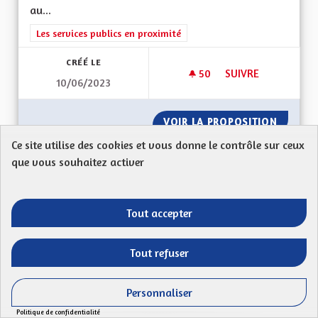
au...
Filtrer les résultats de la catégorie : Les services publics en pro
Les services publics en proximité
CRÉÉ LE
50
50 ABONNÉS
SUIVRE
10/06/2023
CRÉATION D'UN FON
VOIR LA PROPOSITION
CRÉATI
Ce site utilise des cookies et vous donne le contrôle sur ceux
que vous souhaitez activer
Échanges scolaires transfrontaliers
Nathan Bauer
Tout accepter
Mon Code postal (67110) : Augmentation des
Tout refuser
échanges transfrontaliers pour les élèves de
collège...
Personnaliser
Filtrer les résultats de la catégorie : La Culture, l'Education e
La Culture, l'Education et le rayonnement de l'Alsace
en France et en Europe
Politique de confidentialité