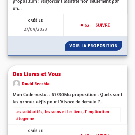
proposition : renforcer l'identité non seulement par
un...
CRÉÉ LE
52
52 ABONNÉS
SUIVRE
27/04/2023
UNE PERSONNALITÉ
VOIR LA PROPOSITION
UNE PE
Des Livres et Vous
David Recchia
Mon Code postal : 67330Ma proposition : Quels sont
les grands défis pour l’Alsace de demain ?...
Filtrer les résultats de la catégorie : Les solidarités, les soins e
Les solidarités, les soins et les liens, l'implication
citoyenne
CRÉÉ LE