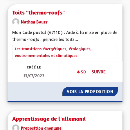
Toits "thermo-roofs"
Nathan Bauer
Mon Code postal (67110) : Aide à la mise en place de
thermo-roofs : peindre les toits...
Filtrer les résultats de la catégorie : Les transitions énergéti
Les transitions énergétiques, écologiques,
environnementales et climatiques
CRÉÉ LE
50
50 ABONNÉS
SUIVRE
13/07/2023
TOITS "THERMO-RO
VOIR LA PROPOSITION
TOITS 
Apprentissage de l'allemand
Proposition anonyme