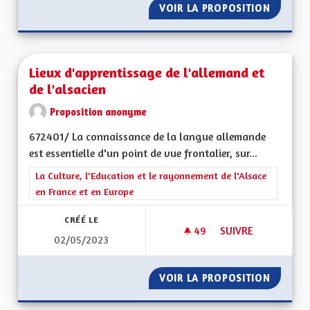
VOIR LA PROPOSITION
FAVORI
Lieux d'apprentissage de l'allemand et
de l'alsacien
Proposition anonyme
672401/ La connaissance de la langue allemande
est essentielle d'un point de vue frontalier, sur...
Filtrer les résultats de la catégorie : La Culture, l'Education e
La Culture, l'Education et le rayonnement de l'Alsace
en France et en Europe
CRÉÉ LE
49
49 ABONNÉS
SUIVRE
02/05/2023
LIEUX D'APPRENTIS
VOIR LA PROPOSITION
LIEUX D