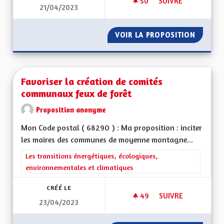
50
50 ABONNÉS
SUIVRE
21/04/2023
DES LIVRES ET VOU
VOIR LA PROPOSITION
DES LI
Favoriser la création de comités
communaux feux de forêt
Proposition anonyme
Mon Code postal ( 68290 ) : Ma proposition : inciter
les maires des communes de moyenne montagne...
Filtrer les résultats de la catégorie : Les transitions énergéti
Les transitions énergétiques, écologiques,
environnementales et climatiques
CRÉÉ LE
49
49 ABONNÉS
SUIVRE
23/04/2023
FAVORISER LA CRÉ