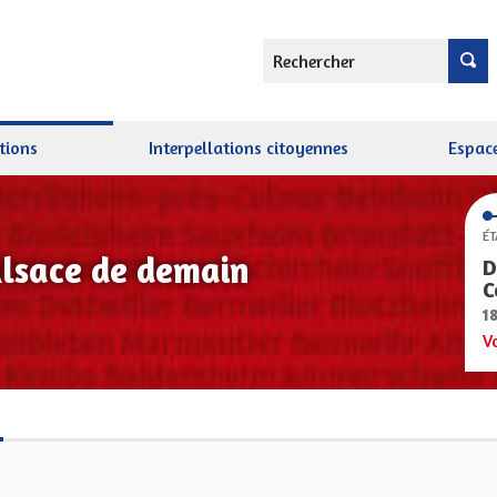
Rechercher
tions
Interpellations citoyennes
Espace
ÉT
Alsace de demain
D
C
1
V