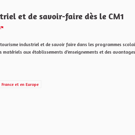
riel et de savoir-faire dès le CM1
Signaler
e tourisme industriel et de savoir faire dans les programmes scolai
ns matériels aux établissements d’enseignements et des avantages
cation et le rayonnement de l'Alsace en France et en Europe
n France et en Europe