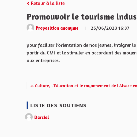
Retour à la liste
Promouvoir le tourisme indust
25/06/2023 16:37
Proposition anonyme
pour faciliter l’orientation de nos jeunes, intégrer l
partir du CM1 et le stimuler en accordant des moye
aux entreprises.
Filtrer les résultats de la catégorie : La Culture, l'Edu
La Culture, l'Education et le rayonnement de l'Alsace e
LISTE DES SOUTIENS
Darcial