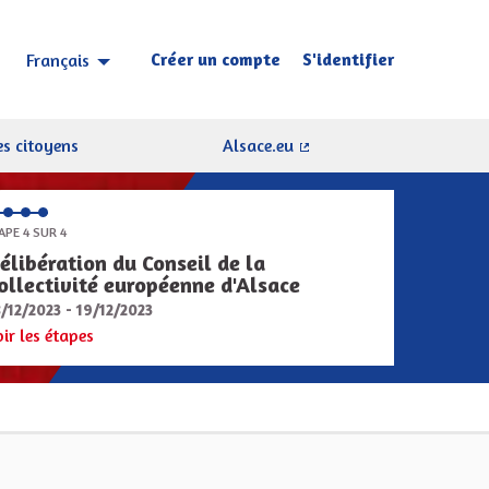
Créer un compte
S'identifier
Français
Choisir la langue
Sprache wählen
s citoyens
Alsace.eu
(Lien externe)
APE 4 SUR 4
élibération du Conseil de la
ollectivité européenne d'Alsace
8/12/2023 - 19/12/2023
oir les étapes