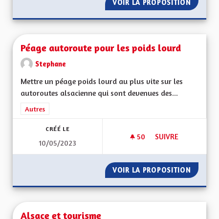
VOIR LA PROPOSITION
HARMON
Péage autoroute pour les poids lourd
Stephane
Mettre un péage poids lourd au plus vite sur les
autoroutes alsacienne qui sont devenues des...
Filtrer les résultats de la catégorie : Autres
Autres
CRÉÉ LE
50
50 ABONNÉS
SUIVRE
10/05/2023
PÉAGE AUTOROUTE 
VOIR LA PROPOSITION
PÉAGE 
Alsace et tourisme