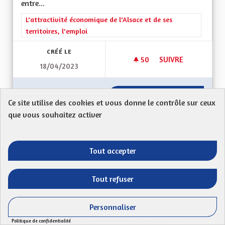
entre...
Filtrer les résultats de la catégorie : L'attractivité économique 
L'attractivité économique de l'Alsace et de ses
territoires, l'emploi
CRÉÉ LE
50
50 ABONNÉS
SUIVRE
18/04/2023
DEVELOPPEMENT DU
VOIR LA PROPOSITION
DEVELO
Ce site utilise des cookies et vous donne le contrôle sur ceux
que vous souhaitez activer
La stabilité institutionnelle de l'Alsace
Tout accepter
Proposition anonyme
Mon Code postal:67210Le passage aux grandes
Tout refuser
régions ne s'est pas fait sans heurts et oui, nous...
Filtrer les résultats de la catégorie : Autres
Autres
Personnaliser
Politique de confidentialité
CRÉÉ LE