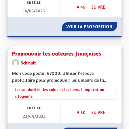
CRÉÉ LE
49
49 ABONNÉS
SUIVRE
14/06/2023
RETOUR À UNE FORT
VOIR LA PROPOSITION
RETOUR
Promouvoir les valeures françaises
Schmidt
Mon Code postal 67000. Utiliser l'espace
publicitaire pour promouvoir les valeurs de la...
Filtrer les résultats de la catégorie : Les solidarités, les soins e
Les solidarités, les soins et les liens, l'implication
citoyenne
CRÉÉ LE
50
50 ABONNÉS
SUIVRE
23/04/2023
PROMOUVOIR LES V