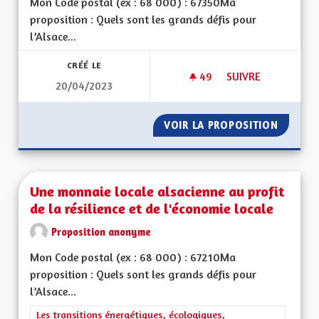
Mon Code postal (ex : 68 000) : 67350Ma
proposition : Quels sont les grands défis pour
l’Alsace...
CRÉÉ LE
49
49 ABONNÉS
SUIVRE
20/04/2023
J'A MEHR ELSASSER
VOIR LA PROPOSITION
J'A MEH
Une monnaie locale alsacienne au profit
de la résilience et de l'économie locale
Proposition anonyme
Mon Code postal (ex : 68 000) : 67210Ma
proposition : Quels sont les grands défis pour
l’Alsace...
Filtrer les résultats de la catégorie : Les transitions énergéti
Les transitions énergétiques, écologiques,