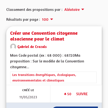
Classement des propositions par :
Aléatoire
Résultats par page :
100
Créer une Convention citoyenne
alsacienne pour le climat
Gabriel de Crozals
Mon Code postal (ex : 68 000) : 68720Ma
proposition : Sur le modèle de la Convention
citoyenne...
Filtrer les résultats de la catégorie : Les transitions énergéti
Les transitions énergétiques, écologiques,
environnementales et climatiques
CRÉÉ LE
50
50 ABONNÉS
SUIVRE
11/05/2023
CRÉER UNE CONVEN