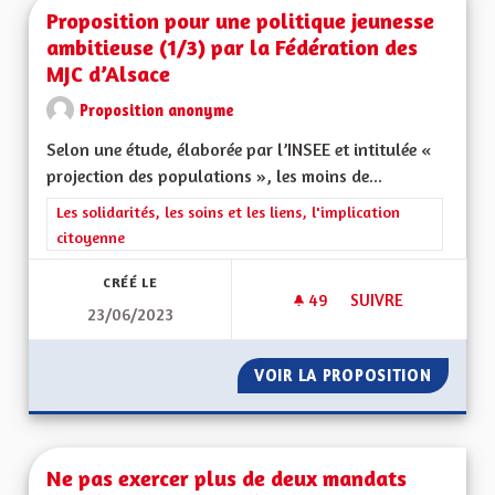
Proposition pour une politique jeunesse
ambitieuse (1/3) par la Fédération des
MJC d’Alsace
Proposition anonyme
Selon une étude, élaborée par l’INSEE et intitulée «
projection des populations », les moins de...
Filtrer les résultats de la catégorie : Les solidarités, les soins e
Les solidarités, les soins et les liens, l'implication
citoyenne
CRÉÉ LE
49
49 ABONNÉS
SUIVRE
23/06/2023
PROPOSITION POUR 
VOIR LA PROPOSITION
PROPOS
Ne pas exercer plus de deux mandats