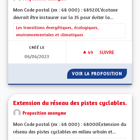
Mon Code postal (ex : 68 000) : 68920L'écotaxe
devrait être instaurer sur la 35 pour éviter la...
Filtrer les résultats de la catégorie : Les transitions énergéti
Les transitions énergétiques, écologiques,
environnementales et climatiques
CRÉÉ LE
49
49 ABONNÉS
SUIVRE
06/06/2023
INSTAURATION DE L
VOIR LA PROPOSITION
INSTAU
Extension du réseau des pistes cyclables.
Proposition anonyme
Mon Code postal (ex : 68 000) : 68000Extension du
réseau des pistes cyclables en milieu urbain et...