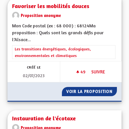
Favoriser les mobilités douces
Proposition anonyme
Mon Code postal (ex : 68 000) : 68124Ma
proposition : Quels sont les grands défis pour
l’Alsace...
Filtrer les résultats de la catégorie : Les transitions énergéti
Les transitions énergétiques, écologiques,
environnementales et climatiques
CRÉÉ LE
49
49 ABONNÉS
SUIVRE
02/07/2023
FAVORISER LES MOB
VOIR LA PROPOSITION
FAVORI
Instauration de l'écotaxe
Proposition anonyme