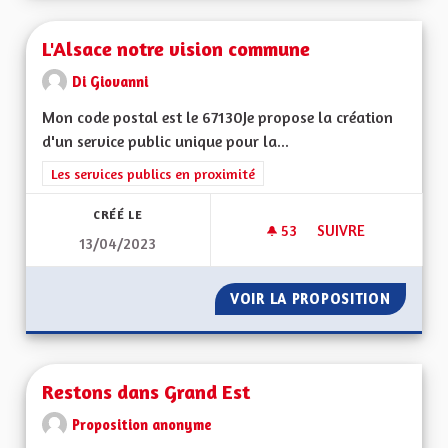
L'Alsace notre vision commune
Di Giovanni
Mon code postal est le 67130Je propose la création
d'un service public unique pour la...
Filtrer les résultats de la catégorie : Les services publics en pro
Les services publics en proximité
CRÉÉ LE
53
53 ABONNÉS
SUIVRE
13/04/2023
L'ALSACE NOTRE V
VOIR LA PROPOSITION
L'ALSA
Restons dans Grand Est
Proposition anonyme