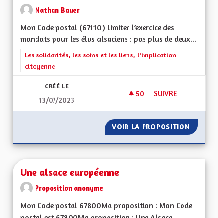
Nathan Bauer
Mon Code postal (67110) Limiter l’exercice des
mandats pour les élus alsaciens : pas plus de deux...
Filtrer les résultats de la catégorie : Les solidarités, les soins e
Les solidarités, les soins et les liens, l'implication
citoyenne
CRÉÉ LE
50
50 ABONNÉS
SUIVRE
13/07/2023
LIMITATION DU NO
VOIR LA PROPOSITION
LIMITA
Une alsace européenne
Proposition anonyme
Mon Code postal 67800Ma proposition : Mon Code
postal est 67800Ma proposition : Une Alsace