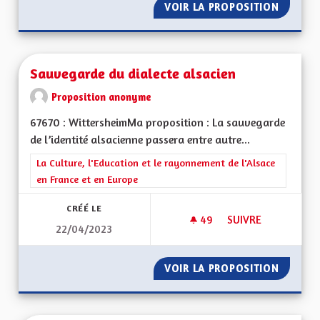
VOIR LA PROPOSITION
CRÉER 
Sauvegarde du dialecte alsacien
Proposition anonyme
67670 : WittersheimMa proposition : La sauvegarde
de l’identité alsacienne passera entre autre...
Filtrer les résultats de la catégorie : La Culture, l'Education e
La Culture, l'Education et le rayonnement de l'Alsace
en France et en Europe
CRÉÉ LE
49
49 ABONNÉS
SUIVRE
22/04/2023
SAUVEGARDE DU DI
VOIR LA PROPOSITION
SAUVEG