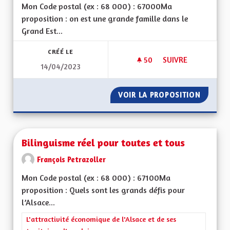
Mon Code postal (ex : 68 000) : 67000Ma
proposition : on est une grande famille dans le
Grand Est...
CRÉÉ LE
50
50 ABONNÉS
SUIVRE
14/04/2023
RESTONS DANS GRA
VOIR LA PROPOSITION
RESTON
Bilinguisme réel pour toutes et tous
François Petrazoller
Mon Code postal (ex : 68 000) : 67100Ma
proposition : Quels sont les grands défis pour
l’Alsace...
Filtrer les résultats de la catégorie : L'attractivité économique 
L'attractivité économique de l'Alsace et de ses