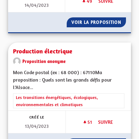
49
49 ABONNÉS
SUIVRE
14/04/2023
LE PATOIS DOIT ÊT
VOIR LA PROPOSITION
LE PATO
Production électrique
Proposition anonyme
Mon Code postal (ex : 68 000) : 67110Ma
proposition : Quels sont les grands défis pour
l’Alsace...
Filtrer les résultats de la catégorie : Les transitions énergéti
Les transitions énergétiques, écologiques,
environnementales et climatiques
CRÉÉ LE
51
51 ABONNÉS
SUIVRE
13/04/2023
PRODUCTION ÉLEC