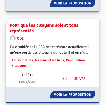
VOIR LA PROPOSITION
PRODUC
Pour que les citoyens soient tous
représentés
ODL
L'assemblée de la CEA ne représente actuellement
qu'une partie des citoyens qui votent et on n'y...
Filtrer les résultats de la catégorie : Les solidarités, les soins e
Les solidarités, les soins et les liens, l'implication
citoyenne
CRÉÉ LE
54
54 ABONNÉS
SUIVRE
13/04/2023
POUR QUE LES CIT
VOIR LA PROPOSITION
POUR Q