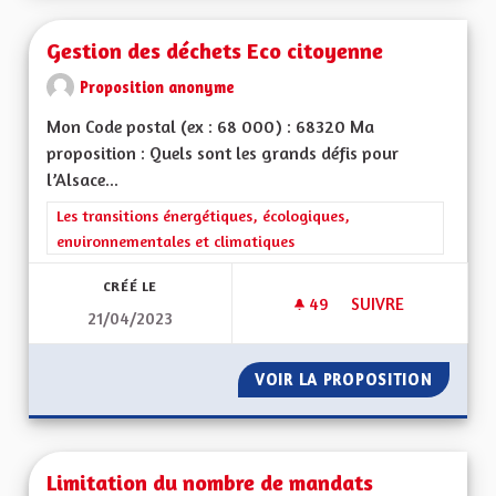
Gestion des déchets Eco citoyenne
Proposition anonyme
Mon Code postal (ex : 68 000) : 68320 Ma
proposition : Quels sont les grands défis pour
l’Alsace...
Filtrer les résultats de la catégorie : Les transitions énergéti
Les transitions énergétiques, écologiques,
environnementales et climatiques
CRÉÉ LE
49
49 ABONNÉS
SUIVRE
21/04/2023
GESTION DES DÉCH
VOIR LA PROPOSITION
GESTIO
Limitation du nombre de mandats