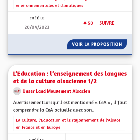
environnementales et climatiques
CRÉÉ LE
50
50 ABONNÉS
SUIVRE
20/04/2023
UNE MONNAIE LOCAL
VOIR LA PROPOSITION
UNE MO
L’Education : l’enseignement des langues
et de la culture alsacienne 1/2
Unser Land Mouvement Alsacien
AvertissementLorsqu’il est mentionné « CeA », il faut
comprendre la CeA actuelle avec son...
Filtrer les résultats de la catégorie : La Culture, l'Education e
La Culture, l'Education et le rayonnement de l'Alsace
en France et en Europe
CRÉÉ LE