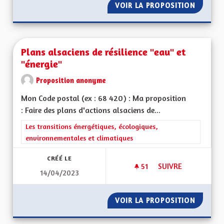
VOIR LA PROPOSITION
PROMOU
Plans alsaciens de résilience "eau" et
"énergie"
Proposition anonyme
Mon Code postal (ex : 68 420) : Ma proposition
: Faire des plans d'actions alsaciens de...
Filtrer les résultats de la catégorie : Les transitions énergéti
Les transitions énergétiques, écologiques,
environnementales et climatiques
CRÉÉ LE
51
51 ABONNÉS
SUIVRE
14/04/2023
PLANS ALSACIENS D
VOIR LA PROPOSITION
PLANS A