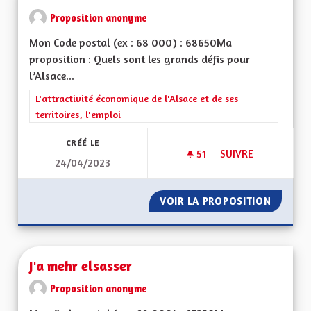
Proposition anonyme
Mon Code postal (ex : 68 000) : 68650Ma
proposition : Quels sont les grands défis pour
l’Alsace...
Filtrer les résultats de la catégorie : L'attractivité économique 
L'attractivité économique de l'Alsace et de ses
territoires, l'emploi
CRÉÉ LE
51
51 ABONNÉS
SUIVRE
24/04/2023
ALSACE ET TOURIS
VOIR LA PROPOSITION
ALSACE
J'a mehr elsasser
Proposition anonyme