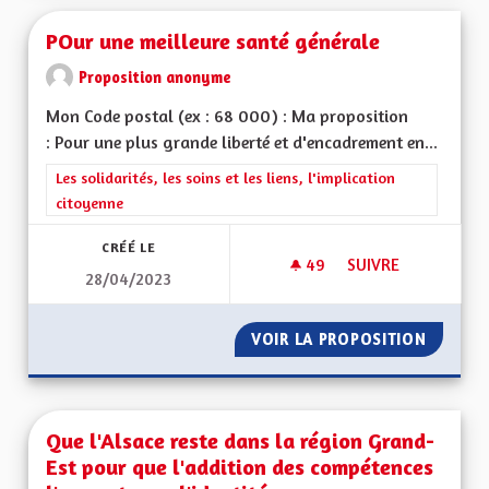
POur une meilleure santé générale
Proposition anonyme
Mon Code postal (ex : 68 000) : Ma proposition
: Pour une plus grande liberté et d'encadrement en...
Filtrer les résultats de la catégorie : Les solidarités, les soins e
Les solidarités, les soins et les liens, l'implication
citoyenne
CRÉÉ LE
49
49 ABONNÉS
SUIVRE
28/04/2023
POUR UNE MEILLEU
VOIR LA PROPOSITION
POUR U
Que l'Alsace reste dans la région Grand-
Est pour que l'addition des compétences