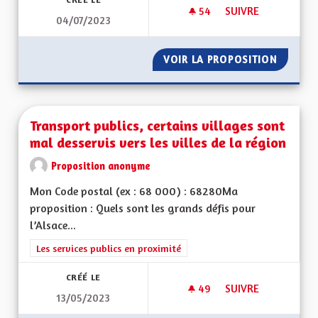
54
54 ABONNÉS
SUIVRE
04/07/2023
L’EDUCATION : L’E
VOIR LA PROPOSITION
L’EDUC
Transport publics, certains villages sont
mal desservis vers les villes de la région
Proposition anonyme
Mon Code postal (ex : 68 000) : 68280Ma
proposition : Quels sont les grands défis pour
l’Alsace...
Filtrer les résultats de la catégorie : Les services publics en pro
Les services publics en proximité
CRÉÉ LE
49
49 ABONNÉS
SUIVRE
13/05/2023
TRANSPORT PUBLICS