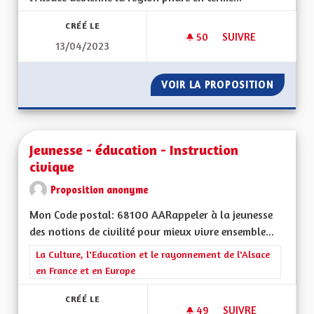
CRÉÉ LE
50
50 ABONNÉS
SUIVRE
13/04/2023
LE HANDICAP C’EST 
VOIR LA PROPOSITION
LE HAND
Jeunesse - éducation - Instruction
civique
Proposition anonyme
Mon Code postal: 68100 AARappeler à la jeunesse
des notions de civilité pour mieux vivre ensemble...
Filtrer les résultats de la catégorie : La Culture, l'Education e
La Culture, l'Education et le rayonnement de l'Alsace
en France et en Europe
CRÉÉ LE
49
49 ABONNÉS
SUIVRE