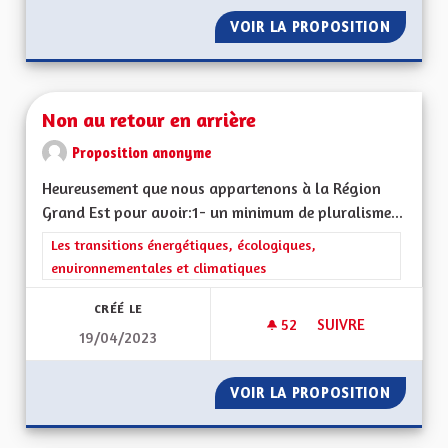
VOIR LA PROPOSITION
TRANSPO
Non au retour en arrière
Proposition anonyme
Heureusement que nous appartenons à la Région
Grand Est pour avoir:1- un minimum de pluralisme...
Filtrer les résultats de la catégorie : Les transitions énergéti
Les transitions énergétiques, écologiques,
environnementales et climatiques
CRÉÉ LE
52
52 ABONNÉS
SUIVRE
19/04/2023
NON AU RETOUR EN
VOIR LA PROPOSITION
NON AU