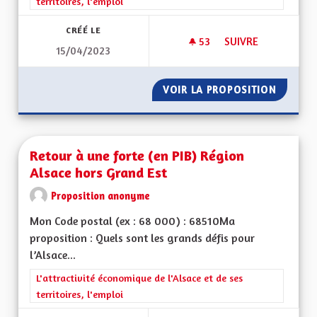
territoires, l'emploi
CRÉÉ LE
53
53 ABONNÉS
SUIVRE
15/04/2023
BILINGUISME RÉEL
VOIR LA PROPOSITION
BILING
Retour à une forte (en PIB) Région
Alsace hors Grand Est
Proposition anonyme
Mon Code postal (ex : 68 000) : 68510Ma
proposition : Quels sont les grands défis pour
l’Alsace...
Filtrer les résultats de la catégorie : L'attractivité économique 
L'attractivité économique de l'Alsace et de ses
territoires, l'emploi