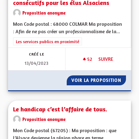
consécutifs pour les élus Alsaciens
Proposition anonyme
Mon Code postal : 68000 COLMAR Ma proposition
: Afin de ne pas créer un professionnalisme de la...
Filtrer les résultats de la catégorie : Les services publics en pro
Les services publics en proximité
CRÉÉ LE
52
52 ABONNÉS
SUIVRE
13/04/2023
NE PAS EXERCER PL
VOIR LA PROPOSITION
NE PAS
Le handicap c’est l’affaire de tous.
Proposition anonyme
Mon Code postal (67205) : Ma proposition : que
l’Alsace devienne la région phare en terme...