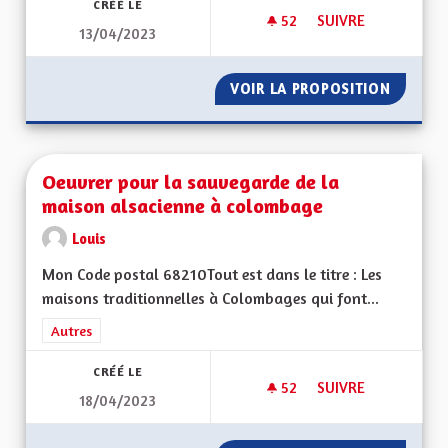
CRÉÉ LE
52
52 ABONNÉS
SUIVRE
13/04/2023
MA PROPOSITION P
VOIR LA PROPOSITION
MA PRO
Oeuvrer pour la sauvegarde de la
maison alsacienne à colombage
Louis
Mon Code postal 68210Tout est dans le titre : Les
maisons traditionnelles à Colombages qui font...
Filtrer les résultats de la catégorie : Autres
Autres
CRÉÉ LE
52
52 ABONNÉS
SUIVRE
18/04/2023
OEUVRER POUR LA 