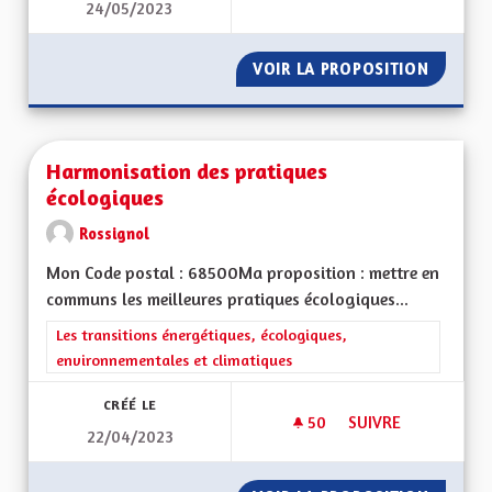
24/05/2023
JEUNESSE - ÉDUCAT
VOIR LA PROPOSITION
JEUNES
Harmonisation des pratiques
écologiques
Rossignol
Mon Code postal : 68500Ma proposition : mettre en
communs les meilleures pratiques écologiques...
Filtrer les résultats de la catégorie : Les transitions énergéti
Les transitions énergétiques, écologiques,
environnementales et climatiques
CRÉÉ LE
50
50 ABONNÉS
SUIVRE
22/04/2023
HARMONISATION DE