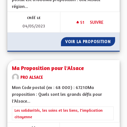
région...
CRÉÉ LE
51
51 ABONNÉS
SUIVRE
04/05/2023
UNE ALSACE EURO
VOIR LA PROPOSITION
UNE AL
Ma Proposition pour l'Alsace
PRO ALSACE
Mon Code postal (ex : 68 000) : 67210Ma
proposition : Quels sont les grands défis pour
l’Alsace...
Filtrer les résultats de la catégorie : Les solidarités, les soins e
Les solidarités, les soins et les liens, l'implication
citoyenne