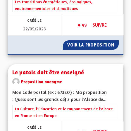
Filtrer les résultats de la catégorie : Les transitions énergéti
Les transitions énergétiques, écologiques,
environnementales et climatiques
CRÉÉ LE
49
49 ABONNÉS
SUIVRE
22/05/2023
EXTENSION DU RÉSE
VOIR LA PROPOSITION
EXTENS
Le patois doit être enseigné
Proposition anonyme
Mon Code postal (ex : 67320) : Ma proposition
: Quels sont les grands défis pour l’Alsace de...
Filtrer les résultats de la catégorie : La Culture, l'Education e
La Culture, l'Education et le rayonnement de l'Alsace
en France et en Europe
CRÉÉ LE