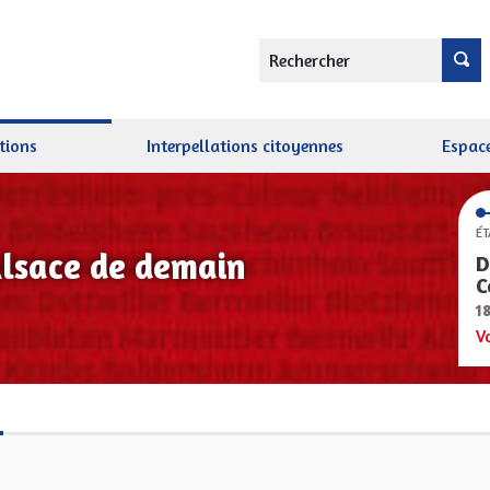
Rechercher
tions
Interpellations citoyennes
Espace
ÉT
Alsace de demain
D
C
1
V