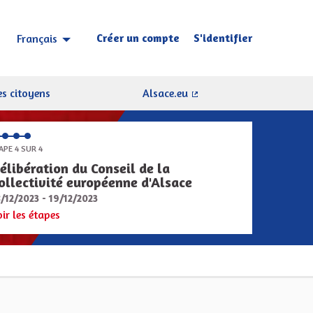
Créer un compte
S'identifier
Français
Choisir la langue
Sprache wählen
s citoyens
Alsace.eu
(Lien externe)
APE 4 SUR 4
élibération du Conseil de la
ollectivité européenne d'Alsace
8/12/2023 - 19/12/2023
oir les étapes