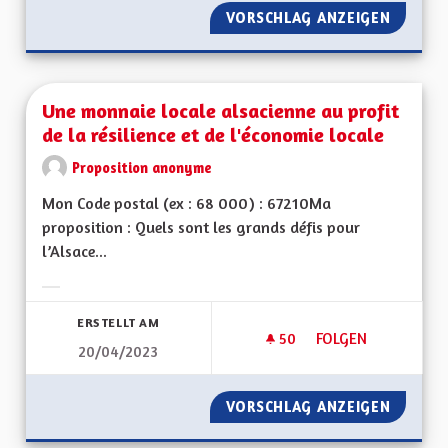
VORSCHLAG ANZEIGEN
UNE OF
Une monnaie locale alsacienne au profit
de la résilience et de l'économie locale
Proposition anonyme
Mon Code postal (ex : 68 000) : 67210Ma
proposition : Quels sont les grands défis pour
l’Alsace...
Ergebnisse nach Kategorie filtern:
ERSTELLT AM
50
50 FOLLOWER
FOLGEN
20/04/2023
UNE MONNAIE LOCAL
VORSCHLAG ANZEIGEN
UNE MO