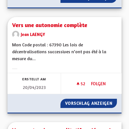
Vers une autonomie complète
Jean LAENGY
Mon Code postal : 67390 Les lois de
décentralisations successives n'ont pas été à la
mesure du...
Ergebnisse nach Kategorie filtern:
ERSTELLT AM
52
52 FOLLOWER
FOLGEN
20/04/2023
VERS UNE AUTONO
VORSCHLAG ANZEIGEN
VERS U