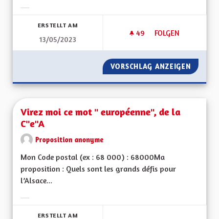
Ergebnisse nach Kategorie filtern:
ERSTELLT AM
49
49 FOLLOWER
FOLGEN
13/05/2023
VITESSE À 90 KM/
VORSCHLAG ANZEIGEN
VITESS
Virez moi ce mot " européenne", de la
C"e"A
Proposition anonyme
Mon Code postal (ex : 68 000) : 68000Ma
proposition : Quels sont les grands défis pour
l’Alsace...
Ergebnisse nach Kategorie filtern:
ERSTELLT AM