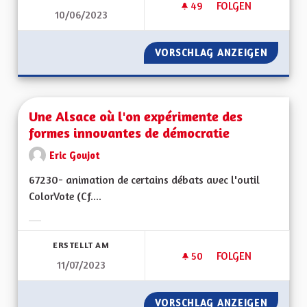
49
49 FOLLOWER
FOLGEN
10/06/2023
UNE ALSACE PLUS 
VORSCHLAG ANZEIGEN
UNE AL
Une Alsace où l'on expérimente des
formes innovantes de démocratie
Eric Goujot
67230- animation de certains débats avec l'outil
ColorVote (Cf....
Ergebnisse nach Kategorie filtern:
ERSTELLT AM
50
50 FOLLOWER
FOLGEN
11/07/2023
UNE ALSACE OÙ L'
VORSCHLAG ANZEIGEN
UNE AL