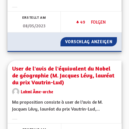
Ergebnisse nach Kategorie filtern:
ERSTELLT AM
49
49 FOLLOWER
FOLGEN
08/05/2023
VERDIR LES RUES
VORSCHLAG ANZEIGEN
VERDIR 
User de l'avis de l'équivalent du Nobel
de géographie (M. Jacques Lévy, lauréat
du prix Vautrin-Lud)
Lakmi Âme-arche
Ma proposition consiste à user de l’avis de M.
Jacques Lévy, lauréat du prix Vautrin-Lud,...
Ergebnisse nach Kategorie filtern: