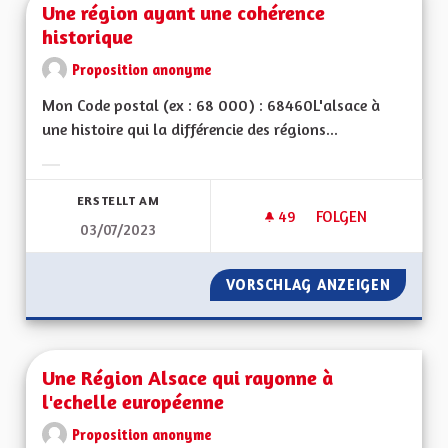
Une région ayant une cohérence
historique
Proposition anonyme
Mon Code postal (ex : 68 000) : 68460L'alsace à
une histoire qui la différencie des régions...
Ergebnisse nach Kategorie filtern:
ERSTELLT AM
49
49 FOLLOWER
FOLGEN
03/07/2023
UNE RÉGION AYANT
VORSCHLAG ANZEIGEN
UNE RÉ
Une Région Alsace qui rayonne à
l'echelle européenne
Proposition anonyme