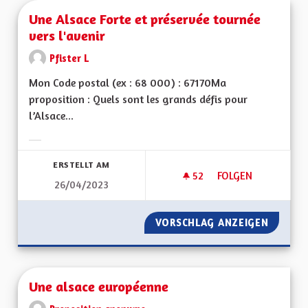
Une Alsace Forte et préservée tournée
vers l'avenir
Pfister L
Mon Code postal (ex : 68 000) : 67170Ma
proposition : Quels sont les grands défis pour
l’Alsace...
Ergebnisse nach Kategorie filtern:
ERSTELLT AM
52
52 FOLLOWER
FOLGEN
26/04/2023
UNE ALSACE FORTE 
VORSCHLAG ANZEIGEN
UNE AL
Une alsace européenne