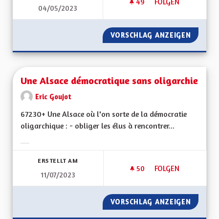
49
49 FOLLOWER
FOLGEN
04/05/2023
UNE ALSACE EURO
VORSCHLAG ANZEIGEN
UNE AL
Une Alsace démocratique sans oligarchie
Eric Goujot
67230+ Une Alsace où l'on sorte de la démocratie
oligarchique : - obliger les élus à rencontrer...
Ergebnisse nach Kategorie filtern:
ERSTELLT AM
50
50 FOLLOWER
FOLGEN
11/07/2023
UNE ALSACE DÉMOC
VORSCHLAG ANZEIGEN
UNE AL