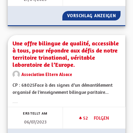
VORSCHLAG ANZEIGEN
UNE PE
Une offre bilingue de qualité, accessible
à tous, pour répondre aux défis de notre
territoire trinational, véritable
laboratoire de l’Europe.
Association Eltern Alsace
CP : 68025Face à des signes d’un démantèlement
organisé de l’enseignement bilingue paritaire...
Ergebnisse nach Kategorie filtern:
ERSTELLT AM
52
52 FOLLOWER
FOLGEN
06/07/2023
UNE OFFRE BILINGU