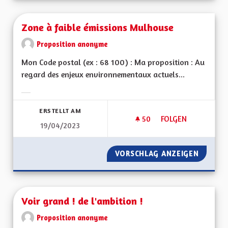
Zone à faible émissions Mulhouse
Proposition anonyme
Mon Code postal (ex : 68 100) : Ma proposition : Au
regard des enjeux environnementaux actuels...
Ergebnisse nach Kategorie filtern:
ERSTELLT AM
50
50 FOLLOWER
FOLGEN
19/04/2023
ZONE À FAIBLE ÉM
VORSCHLAG ANZEIGEN
ZONE À
Voir grand ! de l'ambition !
Proposition anonyme