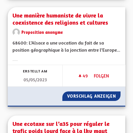
Une manière humaniste de vivre la
coexistence des religions et cultures
Proposition anonyme
68600: L'Alsace a une vocation du fait de sa
position géographique à la jonction entre l'Europe...
Ergebnisse nach Kategorie filtern:
ERSTELLT AM
49
49 FOLLOWER
FOLGEN
05/05/2023
UNE MANIÈRE HUMAN
VORSCHLAG ANZEIGEN
UNE MA
Une ecotaxe sur l’a35 pour réguler le
trafic poids lourd face à la lkv maut