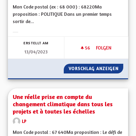
Mon Code postal (ex : 68 000) : 68220Ma
proposition : POLITIQUE Dans un premier temps
sortir de...
Ergebnisse nach Kategorie filtern:
ERSTELLT AM
56
56 FOLLOWER
FOLGEN
13/04/2023
UNE RÉGION ALSAC
VORSCHLAG ANZEIGEN
UNE RÉ
Une réelle prise en compte du
changement climatique dans tous les
projets et à toutes les échelles
LP
Mon Code postal : 67 640Ma proposition : Le défi de