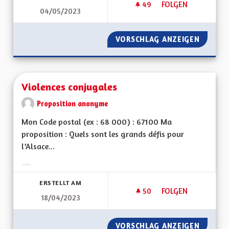
49
49 FOLLOWER
FOLGEN
04/05/2023
VIREZ MOI CE MOT 
VORSCHLAG ANZEIGEN
VIREZ 
Violences conjugales
Proposition anonyme
Mon Code postal (ex : 68 000) : 67100 Ma
proposition : Quels sont les grands défis pour
l’Alsace...
Ergebnisse nach Kategorie filtern:
ERSTELLT AM
50
50 FOLLOWER
FOLGEN
18/04/2023
VIOLENCES CONJUG
VORSCHLAG ANZEIGEN
VIOLEN