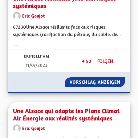
systémiques
Eric Goujot
67230Une Alsace résiliente face aux risques
systémiques (raréfaction du pétrole, du sable, de...
Ergebnisse nach Kategorie filtern:
ERSTELLT AM
50
50 FOLLOWER
FOLGEN
11/07/2023
UNE ALSACE RÉSILI
VORSCHLAG ANZEIGEN
UNE AL
Une Alsace qui adapte les Plans Climat
Air Énergie aux réalités systémiques
Eric Goujot