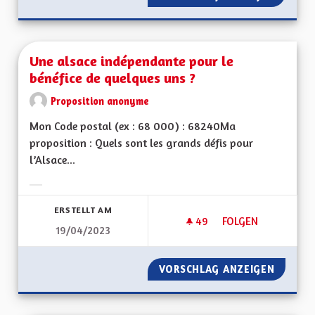
Une alsace indépendante pour le
bénéfice de quelques uns ?
Proposition anonyme
Mon Code postal (ex : 68 000) : 68240Ma
proposition : Quels sont les grands défis pour
l’Alsace...
Ergebnisse nach Kategorie filtern:
ERSTELLT AM
49
49 FOLLOWER
FOLGEN
19/04/2023
UNE ALSACE INDÉP
VORSCHLAG ANZEIGEN
UNE AL