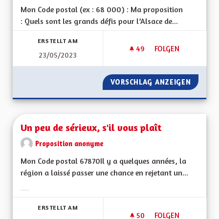
Mon Code postal (ex : 68 000) : Ma proposition
: Quels sont les grands défis pour l’Alsace de...
ERSTELLT AM
49
49 FOLLOWER
FOLGEN
23/05/2023
UN TERRITOIRE DE
VORSCHLAG ANZEIGEN
UN TER
Un peu de sérieux, s'il vous plaît
Proposition anonyme
Mon Code postal 67870Il y a quelques années, la
région a laissé passer une chance en rejetant un...
Ergebnisse nach Kategorie filtern:
ERSTELLT AM
50
50 FOLLOWER
FOLGEN