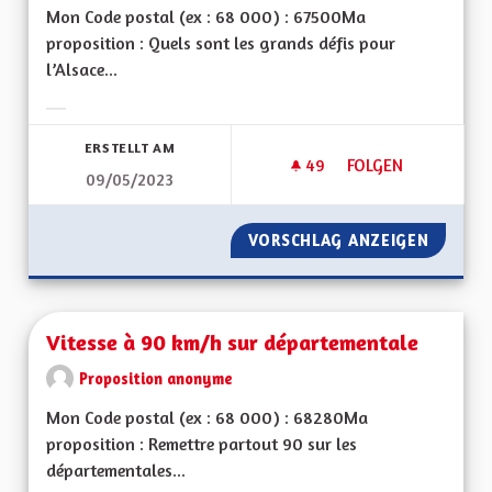
Mon Code postal (ex : 68 000) : 67500Ma
proposition : Quels sont les grands défis pour
l’Alsace...
Ergebnisse nach Kategorie filtern:
ERSTELLT AM
49
49 FOLLOWER
FOLGEN
09/05/2023
VOIR GRAND ! DE L'
VORSCHLAG ANZEIGEN
VOIR GR
Vitesse à 90 km/h sur départementale
Proposition anonyme
Mon Code postal (ex : 68 000) : 68280Ma
proposition : Remettre partout 90 sur les
départementales...