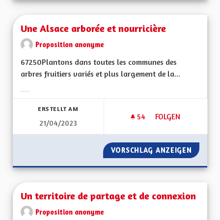
Une Alsace arborée et nourricière
Proposition anonyme
67250Plantons dans toutes les communes des
arbres fruitiers variés et plus largement de la...
Ergebnisse nach Kategorie filtern:
ERSTELLT AM
54
54 FOLLOWER
FOLGEN
21/04/2023
UNE ALSACE ARBOR
VORSCHLAG ANZEIGEN
UNE AL
Un territoire de partage et de connexion
Proposition anonyme