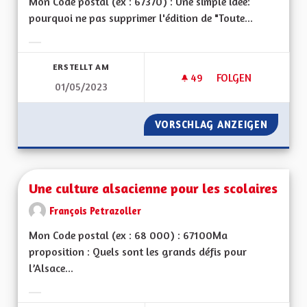
Mon Code postal (ex : 67370) : Une simple idée:
pourquoi ne pas supprimer l'édition de "Toute...
Ergebnisse nach Kategorie filtern:
ERSTELLT AM
49
49 FOLLOWER
FOLGEN
01/05/2023
UNE ÉCONOMIE DE P
VORSCHLAG ANZEIGEN
UNE ÉC
Une culture alsacienne pour les scolaires
François Petrazoller
Mon Code postal (ex : 68 000) : 67100Ma
proposition : Quels sont les grands défis pour
l’Alsace...
Ergebnisse nach Kategorie filtern: