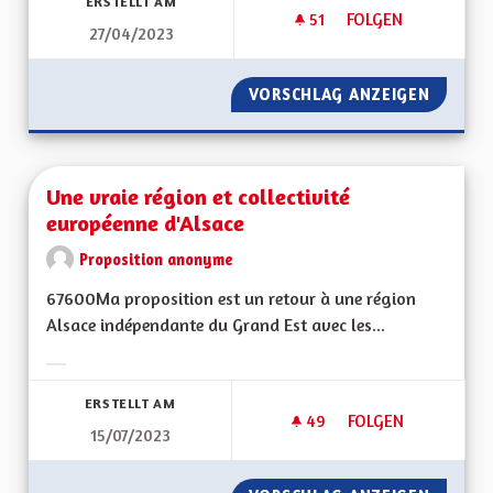
ERSTELLT AM
51
51 FOLLOWER
FOLGEN
27/04/2023
USER DE L'AVIS DE
VORSCHLAG ANZEIGEN
USER DE
Une vraie région et collectivité
européenne d'Alsace
Proposition anonyme
67600Ma proposition est un retour à une région
Alsace indépendante du Grand Est avec les...
Ergebnisse nach Kategorie filtern:
ERSTELLT AM
49
49 FOLLOWER
FOLGEN
15/07/2023
UNE VRAIE RÉGION 