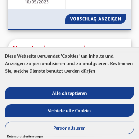
10/05/2023
UN PEU DE SÉRIEUX,
VORSCHLAG ANZEIGEN
UN PEU 
Un partenaire avec ses pairs
Diese Webseite verwendet 'Cookies' um Inhalte und
WINNLEN Julien
Anzeigen zu personalisieren und zu analysieren. Bestimmen
Mon Code postal : 68 130Ma proposition : Afin
Sie, welche Dienste benutzt werden dürfen
d'assurer une bonne image pour la Collectivité...
Ergebnisse nach Kategorie filtern:
Alle akzeptieren
ERSTELLT AM
50
50 FOLLOWER
FOLGEN
19/04/2023
UN PARTENAIRE AVE
Verbiete alle Cookies
VORSCHLAG ANZEIGEN
UN PART
Personalisieren
Datenschutzbestimmungen