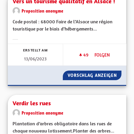
Vers un tourisme qualitatif en Alsace !
Proposition anonyme
Code postal : 68000 Faire de l'Alsace une région
touristique par le biais d'hébergements...
Ergebnisse nach Kategorie filtern:
ERSTELLT AM
49
49 FOLLOWER
FOLGEN
13/06/2023
VERS UN TOURISME 
VORSCHLAG ANZEIGEN
VERS U
Verdir les rues
Proposition anonyme
Plantation d’arbres obligatoire dans les rues de
chaque nouveau lotissement.Planter des arbres...