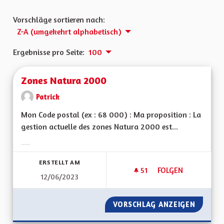
Vorschläge sortieren nach:
Z-A (umgekehrt alphabetisch)
Ergebnisse pro Seite:
100
Zones Natura 2000
Patrick
Mon Code postal (ex : 68 000) : Ma proposition : La
gestion actuelle des zones Natura 2000 est...
Ergebnisse nach Kategorie filtern:
ERSTELLT AM
51
51 FOLLOWER
FOLGEN
12/06/2023
ZONES NATURA 20
VORSCHLAG ANZEIGEN
ZONES 