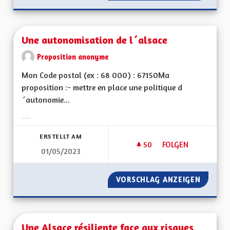
Une autonomisation de l´alsace
Proposition anonyme
Mon Code postal (ex : 68 000) : 67150Ma
proposition :- mettre en place une politique d
´autonomie...
Ergebnisse nach Kategorie filtern:
ERSTELLT AM
50
50 FOLLOWER
FOLGEN
01/05/2023
UNE AUTONOMISATI
VORSCHLAG ANZEIGEN
UNE AU
Une Alsace résiliente face aux risques