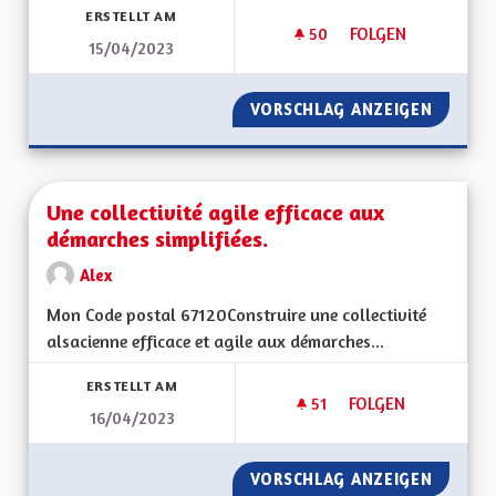
ERSTELLT AM
50
50 FOLLOWER
FOLGEN
15/04/2023
UNE CULTURE ALSA
VORSCHLAG ANZEIGEN
UNE CU
Une collectivité agile efficace aux
démarches simplifiées.
Alex
Mon Code postal 67120Construire une collectivité
alsacienne efficace et agile aux démarches...
ERSTELLT AM
51
51 FOLLOWER
FOLGEN
16/04/2023
UNE COLLECTIVITÉ 
VORSCHLAG ANZEIGEN
UNE COL