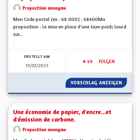
Proposition anonyme
Mon Code postal (ex : 68 000) : 68400Ma
proposition : la mise en place d’une taxe poids lourd
sur...
Ergebnisse nach Kategorie filtern:
ERSTELLT AM
49
49 FOLLOWER
FOLGEN
19/07/2023
UNE ECOTAXE SUR L
VORSCHLAG ANZEIGEN
UNE EC
Une économie de papier, d'encre...et
d'émission de carbone.
Proposition anonyme