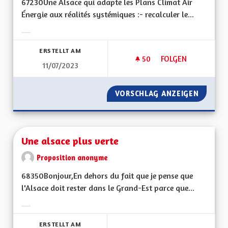
67230Une Alsace qui adapte les Plans Climat Air
Énergie aux réalités systémiques :- recalculer le...
Ergebnisse nach Kategorie filtern:
ERSTELLT AM
50
50 FOLLOWER
FOLGEN
11/07/2023
UNE ALSACE QUI AD
VORSCHLAG ANZEIGEN
UNE AL
Une alsace plus verte
Proposition anonyme
68350Bonjour,En dehors du fait que je pense que
l'Alsace doit rester dans le Grand-Est parce que...
Ergebnisse nach Kategorie filtern:
ERSTELLT AM