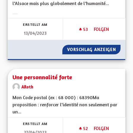
l'Alsace mais plus globalement de l’humanité...
Ergebnisse nach Kategorie filtern:
ERSTELLT AM
53
53 FOLLOWER
FOLGEN
13/04/2023
UNE RÉELLE PRISE 
VORSCHLAG ANZEIGEN
UNE RÉ
Une personnalité forte
ARoth
Mon Code postal (ex : 68 000) : 68390Ma
proposition : renforcer l'identité non seulement par
un...
ERSTELLT AM
52
52 FOLLOWER
FOLGEN
27/04/2023
UNE PERSONNALITÉ