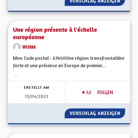
VORSCHLAG ANZEIGEN
UNE VR
Une région présente à l'échelle
européenne
WURM
Mon Code postal : 67450Une région transfrontalière
forte et une présence en Europe de premier...
Ergebnisse nach Kategorie filtern:
ERSTELLT AM
52
52 FOLLOWER
FOLGEN
13/04/2023
UNE RÉGION PRÉSE
VORSCHLAG ANZEIGEN
UNE RÉ