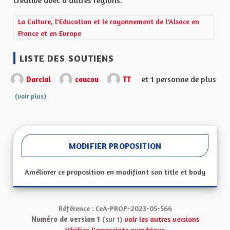
créative avec d'autres régions.
Filtrer les résultats de la catégorie : La Culture, l'Education et 
La Culture, l'Education et le rayonnement de l'Alsace en
France et en Europe
LISTE DES SOUTIENS
et 1 personne de plus
Darcial
coucou
TT
(voir plus)
MODIFIER PROPOSITION
Améliorer ce proposition en modifiant son title et body
Référence : CeA-PROP-2023-05-566
Numéro de version 1
(sur 1)
voir les autres versions
Vérifiez l'empreinte numérique