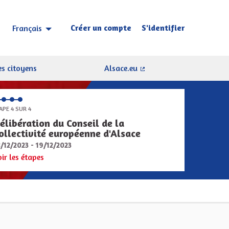
Créer un compte
S'identifier
Français
Choisir la langue
Sprache wählen
s citoyens
Alsace.eu
(Lien externe)
APE 4 SUR 4
élibération du Conseil de la
ollectivité européenne d'Alsace
8/12/2023 - 19/12/2023
oir les étapes