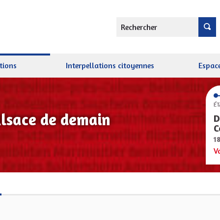
Rechercher
tions
Interpellations citoyennes
Espace
ÉT
Alsace de demain
D
C
1
V