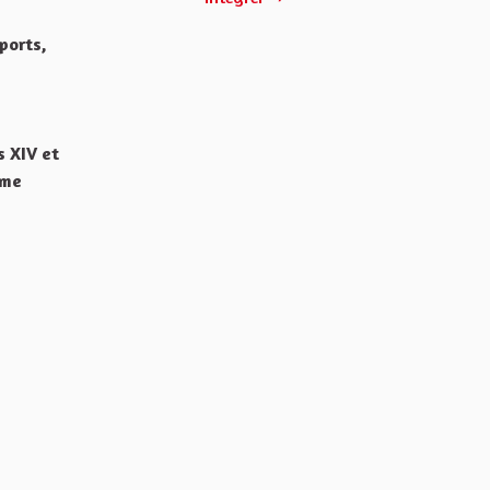
ports,
s XIV et
mme