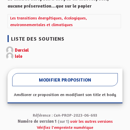
aucune préservation...que sur le papier
Filtrer les résultats de la catégorie : Les transitions énergétiqu
Les transitions énergétiques, écologiques,
environnementales et climatiques
LISTE DES SOUTIENS
Darcial
lolo
MODIFIER PROPOSITION
Améliorer ce proposition en modifiant son title et body
Référence : CeA-PROP-2023-06-693
Numéro de version 1
(sur 1)
voir les autres versions
Vérifiez l'empreinte numérique