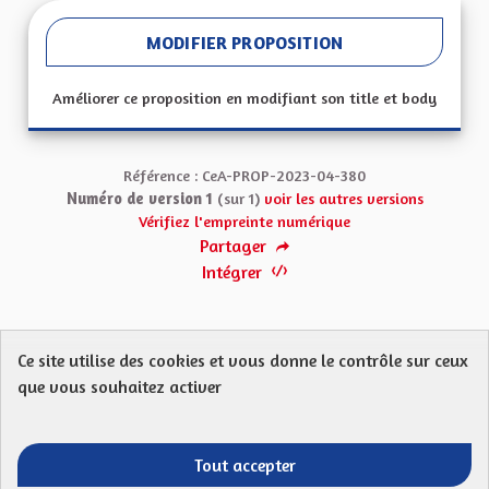
MODIFIER PROPOSITION
Améliorer ce proposition en modifiant son title et body
Référence : CeA-PROP-2023-04-380
Numéro de version 1
(sur 1)
voir les autres versions
Vérifiez l'empreinte numérique
Partager
Intégrer
Ce site utilise des cookies et vous donne le contrôle sur ceux
Protection des Données
Charte de contribution
que vous souhaitez activer
Mentions légales
FAQ
CGU
Droit d’interpellation citoyenne : comment ça marche ?
Télécharger les fichiers Open Data
Tout accepter