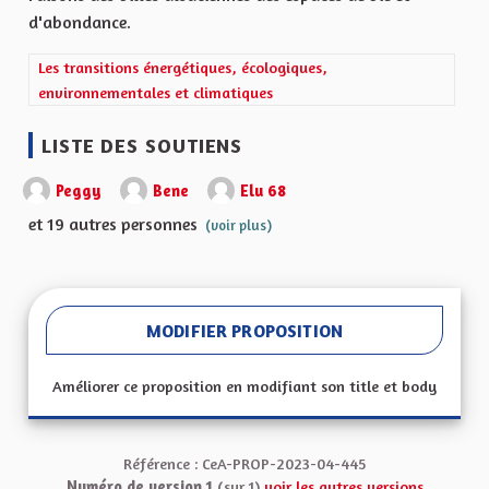
d'abondance.
Filtrer les résultats de la catégorie : Les transitions énergétiqu
Les transitions énergétiques, écologiques,
environnementales et climatiques
LISTE DES SOUTIENS
Peggy
Bene
Elu 68
et 19 autres personnes
(voir plus)
MODIFIER PROPOSITION
Améliorer ce proposition en modifiant son title et body
Référence : CeA-PROP-2023-04-445
Numéro de version 1
(sur 1)
voir les autres versions