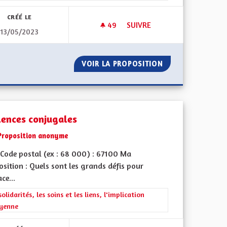
CRÉÉ LE
49
49 ABONNÉS
SUIVRE
13/05/2023
!
VITESSE À 90 KM/H SUR DÉP
L'AMBITION !
VOIR LA PROPOSITION
VITESSE À 90 K
lences conjugales
Proposition anonyme
Code postal (ex : 68 000) : 67100 Ma
sition : Quels sont les grands défis pour
ace...
rer les résultats de la catégorie : Les solidarités, les soins et les liens, 
solidarités, les soins et les liens, l'implication
oyenne