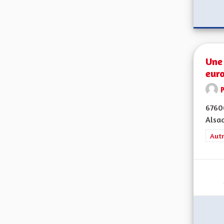
Une 
eur
67600
Alsac
Filt
Autr