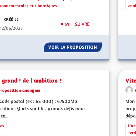
ronnementales et climatiques
env
CRÉÉ LE
51
51 ABONNÉS
SUIVRE
12/06/2023
ZONES NATURA 2000
VOIR LA PROPOSITION
ZONES NATURA 2
 grand ! de l'ambition !
Vit
Proposition anonyme
Code postal (ex : 68 000) : 67500Ma
Mon 
sition : Quels sont les grands défis pour
propo
ce...
dépa
rer les résultats de la catégorie : Autres
es
Filt
L'at
terr