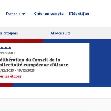
Créer un compte
S'identifier
Français
Choisir la langue
Sprache wählen
s citoyens
Alsace.eu
(Lien externe)
APE 4 SUR 4
élibération du Conseil de la
ollectivité européenne d'Alsace
8/12/2023 - 19/12/2023
oir les étapes