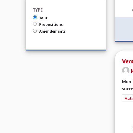
TYPE
Tout
Propositions
Amendements
Ver
Mon C
succe
Filt
Autr