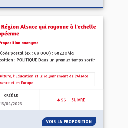
 Région Alsace qui rayonne à l'echelle
opéenne
Proposition anonyme
Code postal (ex : 68 000) : 68220Ma
osition : POLITIQUE Dans un premier temps sortir
rer les résultats de la catégorie : La Culture, l'Education et le rayonne
ulture, l'Education et le rayonnement de l'Alsace
rance et en Europe
CRÉÉ LE
56
56 ABONNÉS
SUIVRE
13/04/2023
ÉRENCE HISTORIQUE
UNE RÉGION ALSACE QUI RAY
NT UNE COHÉRENCE HISTORIQUE
VOIR LA PROPOSITION
UNE RÉGION ALS