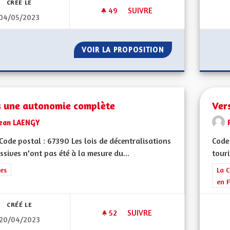
CRÉÉ LE
49
49 ABONNÉS
SUIVRE
04/05/2023
VIREZ MOI CE MOT " EUROPÉE
VOIR LA PROPOSITION
VIREZ MOI CE MO
s une autonomie complète
Ver
Jean LAENGY
ode postal : 67390 Les lois de décentralisations
Code 
ssives n'ont pas été à la mesure du...
touri
rer les résultats de la catégorie : Autres
es
Filt
La C
en F
CRÉÉ LE
52
52 ABONNÉS
SUIVRE
20/04/2023
VERS UNE AUTONOMIE COMP