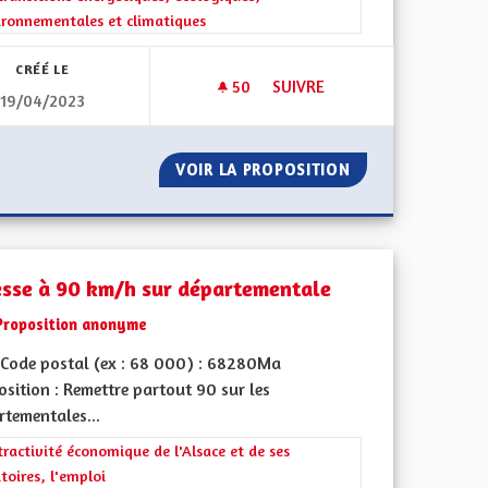
ironnementales et climatiques
CRÉÉ LE
50
50 ABONNÉS
SUIVRE
19/04/2023
ZONE À FAIBLE ÉMISSIONS M
000
VOIR LA PROPOSITION
ZONE À FAIBLE 
esse à 90 km/h sur départementale
Proposition anonyme
Code postal (ex : 68 000) : 68280Ma
sition : Remettre partout 90 sur les
rtementales...
rer les résultats de la catégorie : L'attractivité économique de l'Alsace e
tractivité économique de l'Alsace et de ses
itoires, l'emploi