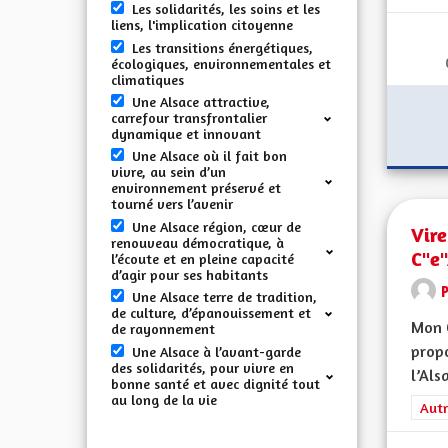
Les solidarités, les soins et les
liens, l'implication citoyenne
Les transitions énergétiques,
écologiques, environnementales et
climatiques
Une Alsace attractive,
carrefour transfrontalier
dynamique et innovant
Une Alsace où il fait bon
vivre, au sein d’un
environnement préservé et
tourné vers l’avenir
Une Alsace région, cœur de
Vire
renouveau démocratique, à
C"e
l’écoute et en pleine capacité
d’agir pour ses habitants
Une Alsace terre de tradition,
de culture, d’épanouissement et
Mon 
de rayonnement
propo
Une Alsace à l’avant-garde
des solidarités, pour vivre en
l’Alsa
bonne santé et avec dignité tout
au long de la vie
Filt
Autr