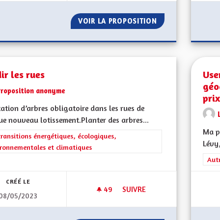
VOIR LA PROPOSITION
VERS UNE AUTON
ir les rues
Use
géo
Proposition anonyme
pri
ation d’arbres obligatoire dans les rues de
e nouveau lotissement.Planter des arbres...
Ma pr
rer les résultats de la catégorie : Les transitions énergétiques, écolog
transitions énergétiques, écologiques,
Lévy,
ronnementales et climatiques
Filt
Aut
CRÉÉ LE
49
49 ABONNÉS
SUIVRE
08/05/2023
VERDIR LES RUES