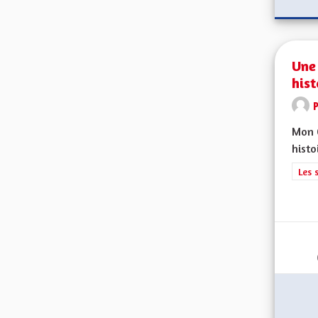
Une
hist
Mon C
histo
Filt
Les 