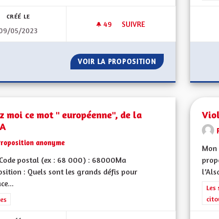
CRÉÉ LE
49
49 ABONNÉS
SUIVRE
09/05/2023
VOIR GRAND ! DE L'AMBITION 
VOIR LA PROPOSITION
VOIR GRAND ! DE 
z moi ce mot " européenne", de la
Vio
"A
Proposition anonyme
Mon 
Code postal (ex : 68 000) : 68000Ma
propo
sition : Quels sont les grands défis pour
l’Als
ce...
Filt
Les 
cit
rer les résultats de la catégorie : Autres
es