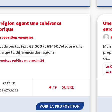
 région ayant une cohérence
Une
orique
eur
Proposition anonyme
ode postal (ex : 68 000) : 68460L'alsace à une
Mon 
ire qui la différencie des régions...
prop
de...
rer les résultats de la catégorie : Les services publics en proximité
services publics en proximité
Filt
La C
en F
CRÉÉ LE
49
49 ABONNÉS
SUIVRE
03/07/2023
UNE RÉGION AYANT UNE COH
VOIR LA PROPOSITION
UNE RÉGION AYA