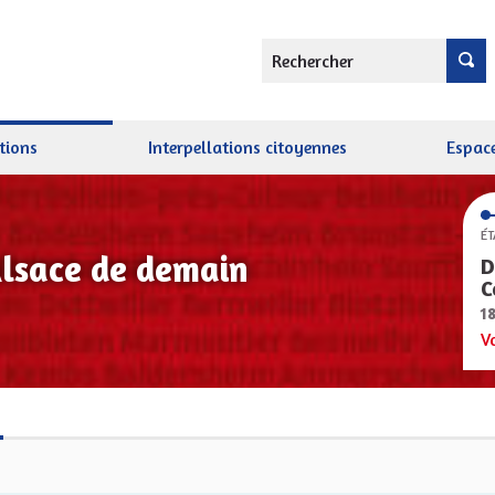
Rechercher
tions
Interpellations citoyennes
Espace
ÉT
Alsace de demain
D
C
1
V