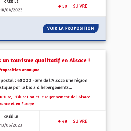
CRÉÉ LE
50
50 ABONNÉS
SUIVRE
18/04/2023
NNE", DE LA C"E"A
VIOLENCES CONJUGALES
T " EUROPÉENNE", DE LA C"E"A
VOIR LA PROPOSITION
VIOLENCES CONJ
s un tourisme qualitatif en Alsace !
Proposition anonyme
postal : 68000 Faire de l'Alsace une région
stique par le biais d'hébergements...
rer les résultats de la catégorie : La Culture, l'Education et le rayonne
ulture, l'Education et le rayonnement de l'Alsace
rance et en Europe
CRÉÉ LE
49
49 ABONNÉS
SUIVRE
13/06/2023
LÈTE
VERS UN TOURISME QUALITATI