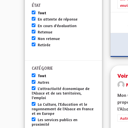
ÉTAT
envi
Tout
En attente de réponse
En cours d'évaluation
Retenue
Non retenue
Retirée
CATÉGORIE
Voir
Tout
Autres
L'attractivité économique de
l'Alsace et de ses territoires,
Mon 
l'emploi
propo
La Culture, l'Education et le
l’Alsa
rayonnement de l'Alsace en France
et en Europe
Filt
Autr
Les services publics en
proximité