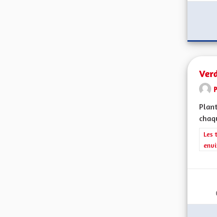
Verd
Plant
chaqu
Filt
Les 
envi