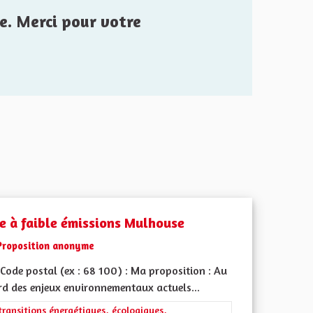
e. Merci pour votre
e à faible émissions Mulhouse
Proposition anonyme
Code postal (ex : 68 100) : Ma proposition : Au
rd des enjeux environnementaux actuels...
iques, environnementales et climatiques
rer les résultats de la catégorie : Les transitions énergétiques, écolog
transitions énergétiques, écologiques,