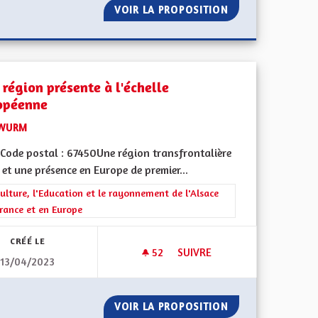
VOIR LA PROPOSITION
USER DE L'AVIS 
 région présente à l'échelle
opéenne
WURM
Code postal : 67450Une région transfrontalière
 et une présence en Europe de premier...
rer les résultats de la catégorie : La Culture, l'Education et le rayonne
ulture, l'Education et le rayonnement de l'Alsace
rance et en Europe
CRÉÉ LE
52
52 ABONNÉS
SUIVRE
13/04/2023
TIVITÉ EUROPÉENNE D'ALSACE
UNE RÉGION PRÉSENTE À L'É
N ET COLLECTIVITÉ EUROPÉENNE D'ALSACE
VOIR LA PROPOSITION
UNE RÉGION PRÉ