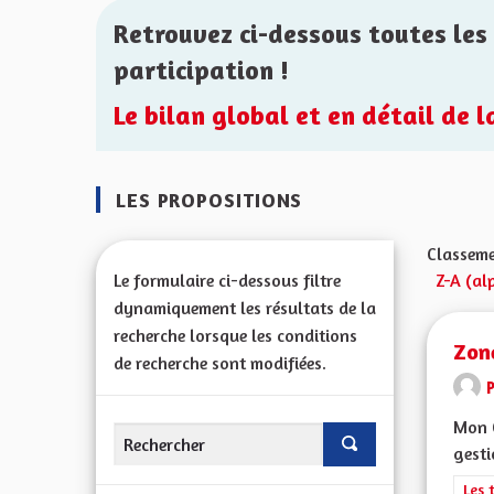
Retrouvez ci-dessous toutes les 
participation !
Le bilan global et en détail de 
LES PROPOSITIONS
Classeme
Le formulaire ci-dessous filtre
Z-A (al
dynamiquement les résultats de la
recherche lorsque les conditions
Zon
de recherche sont modifiées.
P
Mon C
gesti
Filt
Les 