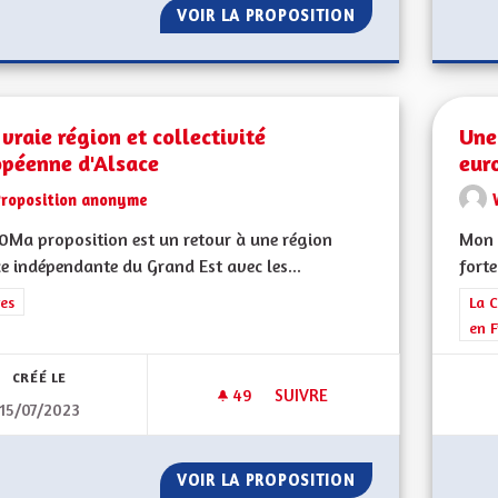
VOIR LA PROPOSITION
VERDIR LES RUES
vraie région et collectivité
Une
opéenne d'Alsace
eur
Proposition anonyme
Ma proposition est un retour à une région
Mon 
e indépendante du Grand Est avec les...
forte
rer les résultats de la catégorie : Autres
es
Filt
La C
en F
CRÉÉ LE
49
49 ABONNÉS
SUIVRE
15/07/2023
UNE VRAIE RÉGION ET COLLEC
VOIR LA PROPOSITION
UNE VRAIE RÉGIO