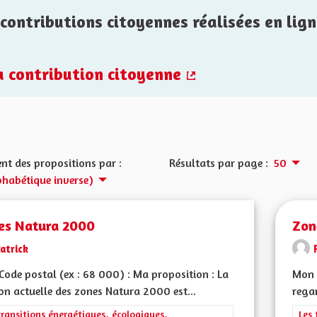
contributions citoyennes réalisées en lign
la contribution citoyenne
(Lien externe)
nt des propositions par :
Résultats par page :
50
phabétique inverse)
es Natura 2000
Zon
atrick
ode postal (ex : 68 000) : Ma proposition : La
Mon 
on actuelle des zones Natura 2000 est...
rega
rer les résultats de la catégorie : Les transitions énergétiques, écolog
transitions énergétiques, écologiques,
Filt
Les 