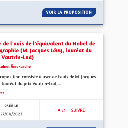
OMIE COMPLÈTE
VOIR LA PROPOSITION
VERS UN TOURISM
r de l'avis de l'équivalent du Nobel de
graphie (M. Jacques Lévy, lauréat du
x Vautrin-Lud)
Lakmi Âme-arche
oposition consiste à user de l’avis de M. Jacques
iques, environnementales et climatiques
 lauréat du prix Vautrin-Lud,...
rer les résultats de la catégorie : Autres
res
CRÉÉ LE
51
51 ABONNÉS
SUIVRE
27/04/2023
USER DE L'AVIS DE L'ÉQUIVA