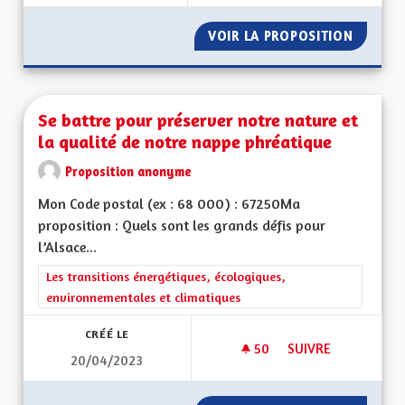
VOIR LA PROPOSITION
SERVIC
Se battre pour préserver notre nature et
la qualité de notre nappe phréatique
Proposition anonyme
Mon Code postal (ex : 68 000) : 67250Ma
proposition : Quels sont les grands défis pour
l’Alsace...
Filtrer les résultats de la catégorie : Les transitions énergéti
Les transitions énergétiques, écologiques,
environnementales et climatiques
CRÉÉ LE
50
50 ABONNÉS
SUIVRE
20/04/2023
SE BATTRE POUR P