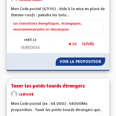
Mon Code postal (67110) : Aide à la mise en place de
thermo-roofs : peindre les toits...
Filtrer les résultats de la catégorie : Les transitions énergéti
Les transitions énergétiques, écologiques,
environnementales et climatiques
CRÉÉ LE
50
50 ABONNÉS
SUIVRE
13/07/2023
TOITS "THERMO-RO
VOIR LA PROPOSITION
TOITS 
Taxer les poids-lourds étrangers
cedric68
Mon Code postal (ex : 68 000) : 68000Ma
proposition : Taxer les poids-lourds étrangers qui...