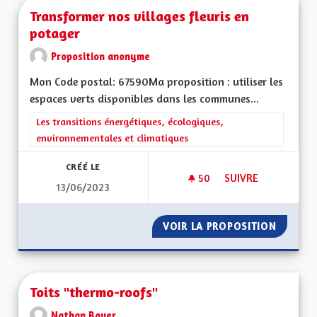
Transformer nos villages fleuris en
potager
Proposition anonyme
Mon Code postal: 67590Ma proposition : utiliser les
espaces verts disponibles dans les communes...
Filtrer les résultats de la catégorie : Les transitions énergéti
Les transitions énergétiques, écologiques,
environnementales et climatiques
CRÉÉ LE
50
50 ABONNÉS
SUIVRE
13/06/2023
TRANSFORMER NOS 
VOIR LA PROPOSITION
TRANSF
Toits "thermo-roofs"
Nathan Bauer