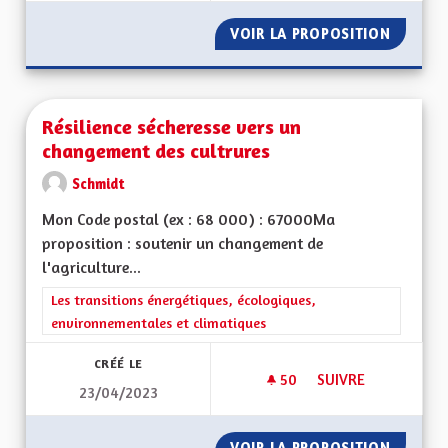
VOIR LA PROPOSITION
RETOUR
Résilience sécheresse vers un
changement des cultrures
Schmidt
Mon Code postal (ex : 68 000) : 67000Ma
proposition : soutenir un changement de
l'agriculture...
Filtrer les résultats de la catégorie : Les transitions énergéti
Les transitions énergétiques, écologiques,
environnementales et climatiques
CRÉÉ LE
50
50 ABONNÉS
SUIVRE
23/04/2023
RÉSILIENCE SÉCHE
VOIR LA PROPOSITION
RÉSILI