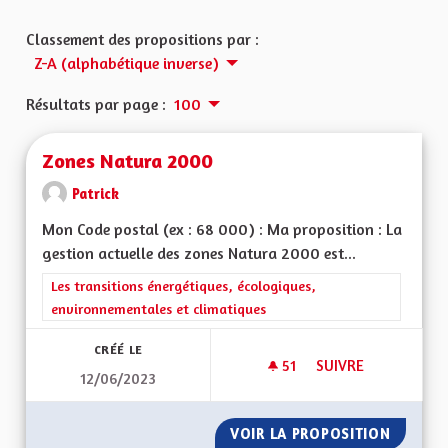
Classement des propositions par :
Z-A (alphabétique inverse)
Résultats par page :
100
Zones Natura 2000
Patrick
Mon Code postal (ex : 68 000) : Ma proposition : La
gestion actuelle des zones Natura 2000 est...
Filtrer les résultats de la catégorie : Les transitions énergéti
Les transitions énergétiques, écologiques,
environnementales et climatiques
CRÉÉ LE
51
51 ABONNÉS
SUIVRE
12/06/2023
ZONES NATURA 20
VOIR LA PROPOSITION
ZONES 