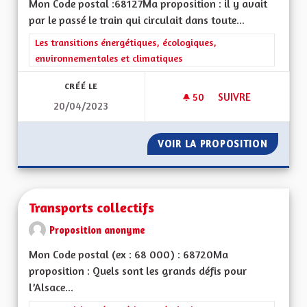
Mon Code postal :68127Ma proposition : il y avait
par le passé le train qui circulait dans toute...
Filtrer les résultats de la catégorie : Les transitions énergéti
Les transitions énergétiques, écologiques,
environnementales et climatiques
CRÉÉ LE
50
50 ABONNÉS
SUIVRE
20/04/2023
TRANSPORTS DURA
VOIR LA PROPOSITION
TRANSP
Transports collectifs
Proposition anonyme
Mon Code postal (ex : 68 000) : 68720Ma
proposition : Quels sont les grands défis pour
l’Alsace...