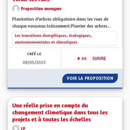
Proposition anonyme
Plantation d’arbres obligatoire dans les rues de
chaque nouveau lotissement.Planter des arbres...
Filtrer les résultats de la catégorie : Les transitions énergéti
Les transitions énergétiques, écologiques,
environnementales et climatiques
CRÉÉ LE
49
49 ABONNÉS
SUIVRE
08/05/2023
VERDIR LES RUES
VOIR LA PROPOSITION
VERDIR 
Une réelle prise en compte du
changement climatique dans tous les
projets et à toutes les échelles
LP