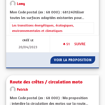
Lamy
Mon Code postal (ex : 68 000) : 68124Utiliser
toutes les surfaces adaptées existantes pour...
Filtrer les résultats de la catégorie : Les transitions énergéti
Les transitions énergétiques, écologiques,
environnementales et climatiques
CRÉÉ LE
51
51 ABONNÉS
SUIVRE
20/04/2023
S'ADAPTER AUX CH
VOIR LA PROPOSITION
S'ADAP
Route des crêtes / circulation moto
Patrick
Mon Code postal (ex : 68 000) : Ma proposition
: interdire la circulation des motos sur la route...