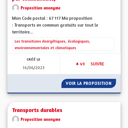
Proposition anonyme
Mon Code postal : 67 117 Ma proposition
: Transports en commun gratuits sur tout le
territoire...
Filtrer les résultats de la catégorie : Les transitions énergéti
Les transitions énergétiques, écologiques,
environnementales et climatiques
CRÉÉ LE
49
49 ABONNÉS
SUIVRE
14/06/2023
TRANSPORTS EN CO
VOIR LA PROPOSITION
TRANSP
Transports durables
Proposition anonyme