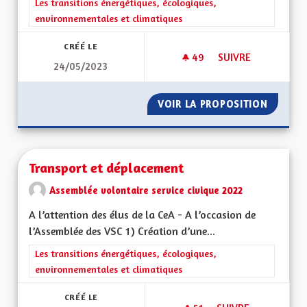
Filtrer les résultats de la catégorie : Les transitions énergéti
Les transitions énergétiques, écologiques,
environnementales et climatiques
CRÉÉ LE
49
49 ABONNÉS
SUIVRE
24/05/2023
TRANSPORTS COLLE
VOIR LA PROPOSITION
TRANSP
Transport et déplacement
Assemblée volontaire service civique 2022
A l’attention des élus de la CeA - A l’occasion de
l’Assemblée des VSC 1) Création d’une...
Filtrer les résultats de la catégorie : Les transitions énergéti
Les transitions énergétiques, écologiques,
environnementales et climatiques
CRÉÉ LE