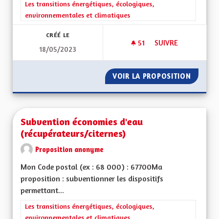
Filtrer les résultats de la catégorie : Les transitions énergéti
Les transitions énergétiques, écologiques,
environnementales et climatiques
CRÉÉ LE
51
51 ABONNÉS
SUIVRE
18/05/2023
TAXER LES POIDS-
VOIR LA PROPOSITION
TAXER 
Subvention économies d'eau
(récupérateurs/citernes)
Proposition anonyme
Mon Code postal (ex : 68 000) : 67700Ma
proposition : subventionner les dispositifs
permettant...
Filtrer les résultats de la catégorie : Les transitions énergéti
Les transitions énergétiques, écologiques,
environnementales et climatiques