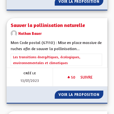
VOIR LA PROPOSITION
SE BAT
Sauver la pollinisation naturelle
Nathan Bauer
Mon Code postal (67110) : Mise en place massive de
ruches afin de sauver la pollinisation...
Filtrer les résultats de la catégorie : Les transitions énergéti
Les transitions énergétiques, écologiques,
environnementales et climatiques
CRÉÉ LE
50
50 ABONNÉS
SUIVRE
13/07/2023
SAUVER LA POLLINI
VOIR LA PROPOSITION
SAUVER