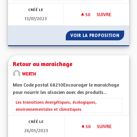
CRÉÉ LE
50
50 ABONNÉS
SUIVRE
13/07/2023
REVERDISSEMENT DE
VOIR LA PROPOSITION
REVERD
Retour au maraichage
WERTH
Mon Code postal 68210Encourager le maraichage
pour nourrir les alsacien avec des produits...
Filtrer les résultats de la catégorie : Les transitions énergéti
Les transitions énergétiques, écologiques,
environnementales et climatiques
CRÉÉ LE
50
50 ABONNÉS
SUIVRE
26/05/2023
RETOUR AU MARAI