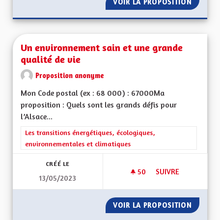
VOIR LA PROPOSITION
UNE AL
Un environnement sain et une grande
qualité de vie
Proposition anonyme
Mon Code postal (ex : 68 000) : 67000Ma
proposition : Quels sont les grands défis pour
l’Alsace...
Filtrer les résultats de la catégorie : Les transitions énergéti
Les transitions énergétiques, écologiques,
environnementales et climatiques
CRÉÉ LE
50
50 ABONNÉS
SUIVRE
13/05/2023
UN ENVIRONNEMENT
VOIR LA PROPOSITION
UN ENV