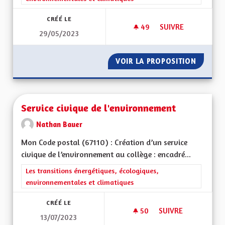
CRÉÉ LE
49
49 ABONNÉS
SUIVRE
29/05/2023
SUBVENTION ÉCONO
VOIR LA PROPOSITION
SUBVEN
Service civique de l'environnement
Nathan Bauer
Mon Code postal (67110) : Création d’un service
civique de l’environnement au collège : encadré...
Filtrer les résultats de la catégorie : Les transitions énergéti
Les transitions énergétiques, écologiques,
environnementales et climatiques
CRÉÉ LE
50
50 ABONNÉS
SUIVRE
13/07/2023
SERVICE CIVIQUE D