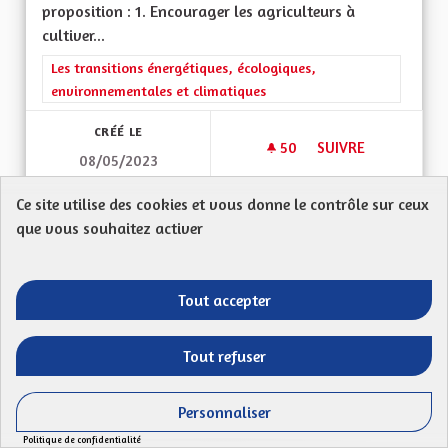
proposition : 1. Encourager les agriculteurs à
cultiver...
Filtrer les résultats de la catégorie : Les transitions énergéti
Les transitions énergétiques, écologiques,
environnementales et climatiques
CRÉÉ LE
50
50 ABONNÉS
SUIVRE
08/05/2023
RENATURER LE GRA
Ce site utilise des cookies et vous donne le contrôle sur ceux
VOIR LA PROPOSITION
RENATU
que vous souhaitez activer
Tout accepter
Relier les pistes cyclables existantes
entre elles
Tout refuser
Proposition anonyme
Mon Code postal (ex : 68 000) : 68280Relier les
Personnaliser
pistes cyclables existantes et en créer de...
Politique de confidentialité