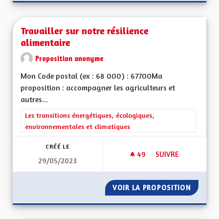
Travailler sur notre résilience
alimentaire
Proposition anonyme
Mon Code postal (ex : 68 000) : 67700Ma
proposition : accompagner les agriculteurs et
autres...
Filtrer les résultats de la catégorie : Les transitions énergéti
Les transitions énergétiques, écologiques,
environnementales et climatiques
CRÉÉ LE
49
49 ABONNÉS
SUIVRE
29/05/2023
TRAVAILLER SUR NO
VOIR LA PROPOSITION
TRAVAIL