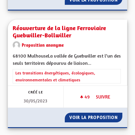
Réouverture de la ligne Ferroviaire
Guebwiller-Bollwiller
Proposition anonyme
68100 MulhouseLa vallée de Guebwiller est l'un des
seuls territoires dépourvu de liaison...
Filtrer les résultats de la catégorie : Les transitions énergéti
Les transitions énergétiques, écologiques,
environnementales et climatiques
CRÉÉ LE
49
49 ABONNÉS
SUIVRE
30/05/2023
RÉOUVERTURE DE L
VOIR LA PROPOSITION
RÉOUVE