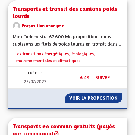
Transports et transit des camions poids
lourds
Proposition anonyme
Mon Code postal 67 600 Ma proposition : nous
subissons les flots de poids lourds en transit dans...
Filtrer les résultats de la catégorie : Les transitions énergéti
Les transitions énergétiques, écologiques,
environnementales et climatiques
CRÉÉ LE
49
49 ABONNÉS
SUIVRE
23/07/2023
TRANSPORTS ET TR
VOIR LA PROPOSITION
TRANSP
Transports en commun gratuits (payés
par communauté)