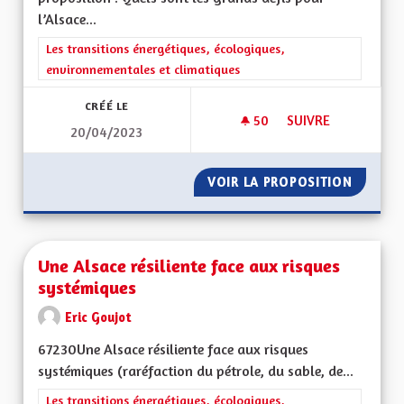
l’Alsace...
Filtrer les résultats de la catégorie : Les transitions énergéti
Les transitions énergétiques, écologiques,
environnementales et climatiques
CRÉÉ LE
50
50 ABONNÉS
SUIVRE
20/04/2023
UNE MONNAIE LOCAL
VOIR LA PROPOSITION
UNE MO
Une Alsace résiliente face aux risques
systémiques
Eric Goujot
67230Une Alsace résiliente face aux risques
systémiques (raréfaction du pétrole, du sable, de...
Filtrer les résultats de la catégorie : Les transitions énergéti
Les transitions énergétiques, écologiques,