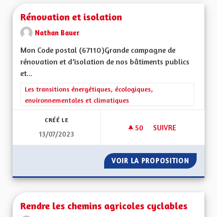
Rénovation et isolation
Nathan Bauer
Mon Code postal (67110)Grande campagne de
rénovation et d’isolation de nos bâtiments publics
et...
Filtrer les résultats de la catégorie : Les transitions énergéti
Les transitions énergétiques, écologiques,
environnementales et climatiques
CRÉÉ LE
50
50 ABONNÉS
SUIVRE
13/07/2023
RÉNOVATION ET IS
VOIR LA PROPOSITION
RÉNOVA
Rendre les chemins agricoles cyclables