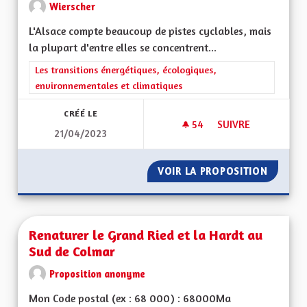
Wierscher
L'Alsace compte beaucoup de pistes cyclables, mais
la plupart d'entre elles se concentrent...
Filtrer les résultats de la catégorie : Les transitions énergéti
Les transitions énergétiques, écologiques,
environnementales et climatiques
CRÉÉ LE
54
54 ABONNÉS
SUIVRE
21/04/2023
RENDRE LES CHEMI
VOIR LA PROPOSITION
RENDRE
Renaturer le Grand Ried et la Hardt au
Sud de Colmar
Proposition anonyme
Mon Code postal (ex : 68 000) : 68000Ma