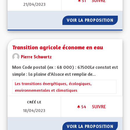
51
51 ABONNÉS
SUIVRE
21/04/2023
TRANSPORT ET DÉ
VOIR LA PROPOSITION
TRANSP
Transition agricole économe en eau
Pierre Schwartz
Mon Code postal (ex : 68 000) : 67500Le constat est
simple : la plaine d'Alsace est remplie de...
Filtrer les résultats de la catégorie : Les transitions énergéti
Les transitions énergétiques, écologiques,
environnementales et climatiques
CRÉÉ LE
54
54 ABONNÉS
SUIVRE
18/04/2023
TRANSITION AGRIC
VOIR LA PROPOSITION
TRANSI