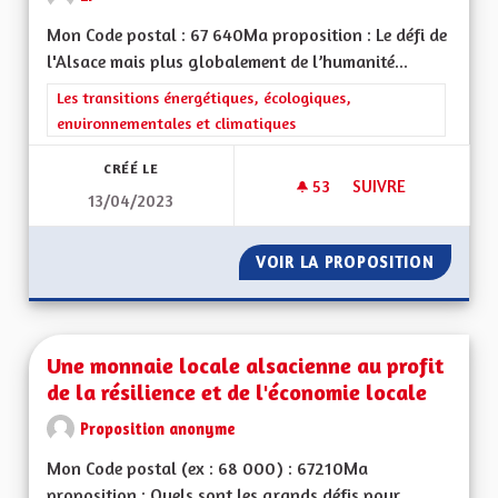
Mon Code postal : 67 640Ma proposition : Le défi de
l'Alsace mais plus globalement de l’humanité...
Filtrer les résultats de la catégorie : Les transitions énergéti
Les transitions énergétiques, écologiques,
environnementales et climatiques
CRÉÉ LE
53
53 ABONNÉS
SUIVRE
13/04/2023
UNE RÉELLE PRISE 
VOIR LA PROPOSITION
UNE RÉ
Une monnaie locale alsacienne au profit
de la résilience et de l'économie locale
Proposition anonyme
Mon Code postal (ex : 68 000) : 67210Ma
proposition : Quels sont les grands défis pour