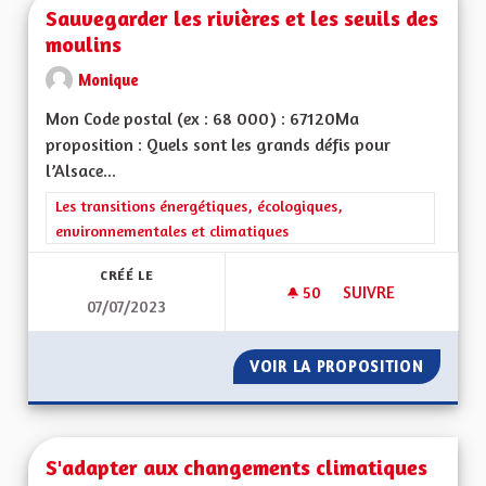
Sauvegarder les rivières et les seuils des
moulins
Monique
Mon Code postal (ex : 68 000) : 67120Ma
proposition : Quels sont les grands défis pour
l’Alsace...
Filtrer les résultats de la catégorie : Les transitions énergéti
Les transitions énergétiques, écologiques,
environnementales et climatiques
CRÉÉ LE
50
50 ABONNÉS
SUIVRE
07/07/2023
SAUVEGARDER LES R
VOIR LA PROPOSITION
SAUVEG
S'adapter aux changements climatiques