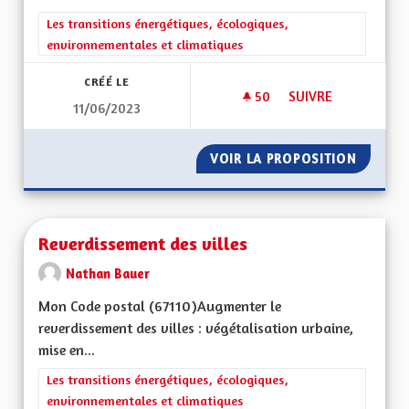
Filtrer les résultats de la catégorie : Les transitions énergéti
Les transitions énergétiques, écologiques,
environnementales et climatiques
CRÉÉ LE
50
50 ABONNÉS
SUIVRE
11/06/2023
ROUTE DES CRÊTES
VOIR LA PROPOSITION
ROUTE 
Reverdissement des villes
Nathan Bauer
Mon Code postal (67110) Augmenter le
reverdissement des villes : végétalisation urbaine,
mise en...
Filtrer les résultats de la catégorie : Les transitions énergéti
Les transitions énergétiques, écologiques,
environnementales et climatiques