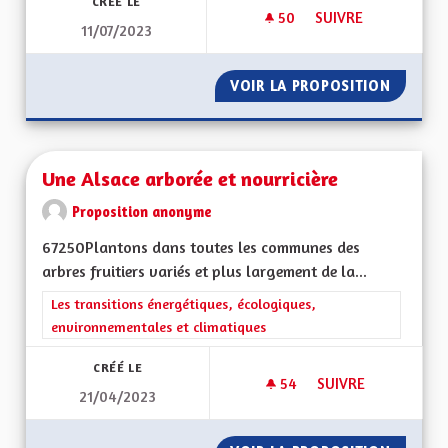
CRÉÉ LE
50
50 ABONNÉS
SUIVRE
11/07/2023
UNE ALSACE QUI AD
VOIR LA PROPOSITION
UNE AL
Une Alsace arborée et nourricière
Proposition anonyme
67250Plantons dans toutes les communes des
arbres fruitiers variés et plus largement de la...
Filtrer les résultats de la catégorie : Les transitions énergéti
Les transitions énergétiques, écologiques,
environnementales et climatiques
CRÉÉ LE
54
54 ABONNÉS
SUIVRE
21/04/2023
UNE ALSACE ARBOR