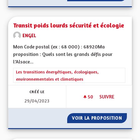
Transit poids lourds sécurité et écologie
ENGEL
Mon Code postal (ex : 68 000) : 68920Ma
proposition : Quels sont les grands défis pour
l’Alsace...
Filtrer les résultats de la catégorie : Les transitions énergéti
Les transitions énergétiques, écologiques,
environnementales et climatiques
CRÉÉ LE
50
50 ABONNÉS
SUIVRE
29/04/2023
TRANSIT POIDS LOU
VOIR LA PROPOSITION
TRANSI