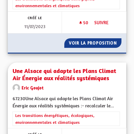
environnementales et climatiques
CRÉÉ LE
50
50 ABONNÉS
SUIVRE
11/07/2023
UNE ALSACE RÉSILI
VOIR LA PROPOSITION
UNE AL
Une Alsace qui adapte les Plans Climat
Air Énergie aux réalités systémiques
Eric Goujot
67230Une Alsace qui adapte les Plans Climat Air
Énergie aux réalités systémiques :- recalculer le...
Filtrer les résultats de la catégorie : Les transitions énergéti
Les transitions énergétiques, écologiques,
environnementales et climatiques