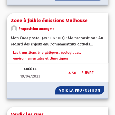
Zone à faible émissions Mulhouse
Proposition anonyme
Mon Code postal (ex : 68 100) : Ma proposition : Au
regard des enjeux environnementaux actuels...
Filtrer les résultats de la catégorie : Les transitions énergéti
Les transitions énergétiques, écologiques,
environnementales et climatiques
CRÉÉ LE
50
50 ABONNÉS
SUIVRE
19/04/2023
ZONE À FAIBLE ÉM
VOIR LA PROPOSITION
ZONE À
Verdir les rues