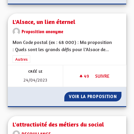
L'Alsace, un lien éternel
Proposition anonyme
Mon Code postal (ex : 68 000) : Ma proposition
: Quels sont les grands défis pour l’Alsace de...
Filtrer les résultats de la catégorie : Autres
Autres
CRÉÉ LE
49
49 ABONNÉS
SUIVRE
24/04/2023
L'ALSACE, UN LIEN 
VOIR LA PROPOSITION
L'ALSAC
L'attractivité des métiers du social