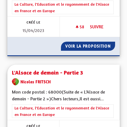
Filtrer les résultats de la catégorie : La Culture, l'Education e
La Culture, l'Education et le rayonnement de l'Alsace
en France et en Europe
CRÉÉ LE
58
58 ABONNÉS
SUIVRE
15/04/2023
L'ALSACE DE DEMAIN
VOIR LA PROPOSITION
L'ALSAC
L'Alsace de demain - Partie 3
Nicolas FRITSCH
Mon code postal : 68000(Suite de « L’Alsace de
demain - Partie 2 »)Chers lecteurs,Il est aussi...
Filtrer les résultats de la catégorie : La Culture, l'Education e
La Culture, l'Education et le rayonnement de l'Alsace
en France et en Europe
CRÉÉ LE