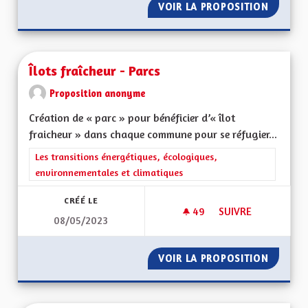
VOIR LA PROPOSITION
HÔPITA
Îlots fraîcheur - Parcs
Proposition anonyme
Création de « parc » pour bénéficier d’« îlot
fraicheur » dans chaque commune pour se réfugier...
Filtrer les résultats de la catégorie : Les transitions énergéti
Les transitions énergétiques, écologiques,
environnementales et climatiques
CRÉÉ LE
49
49 ABONNÉS
SUIVRE
08/05/2023
ÎLOTS FRAÎCHEUR -
VOIR LA PROPOSITION
ÎLOTS F