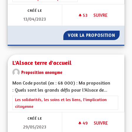
CRÉÉ LE
53
53 ABONNÉS
SUIVRE
13/04/2023
L'ALSACE NOTRE V
VOIR LA PROPOSITION
L'ALSA
L'Alsace terre d'accueil
Proposition anonyme
Mon Code postal (ex : 68 000) : Ma proposition
: Quels sont les grands défis pour l’Alsace de...
Filtrer les résultats de la catégorie : Les solidarités, les soins e
Les solidarités, les soins et les liens, l'implication
citoyenne
CRÉÉ LE
49
49 ABONNÉS
SUIVRE
29/05/2023
L'ALSACE TERRE D'A