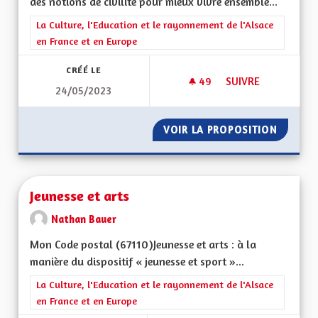
des notions de civilité pour mieux vivre ensemble...
Filtrer les résultats de la catégorie : La Culture, l'Education e
La Culture, l'Education et le rayonnement de l'Alsace
en France et en Europe
CRÉÉ LE
49
49 ABONNÉS
SUIVRE
24/05/2023
JEUNESSE - ÉDUCAT
VOIR LA PROPOSITION
JEUNES
Jeunesse et arts
Nathan Bauer
Mon Code postal (67110)Jeunesse et arts : à la
manière du dispositif « jeunesse et sport »...
Filtrer les résultats de la catégorie : La Culture, l'Education e
La Culture, l'Education et le rayonnement de l'Alsace
en France et en Europe