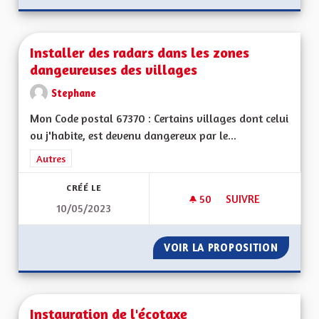
Installer des radars dans les zones
dangeureuses des villages
Stephane
Mon Code postal 67370 : Certains villages dont celui
ou j'habite, est devenu dangereux par le...
Filtrer les résultats de la catégorie : Autres
Autres
CRÉÉ LE
50
50 ABONNÉS
SUIVRE
10/05/2023
INSTALLER DES RA
VOIR LA PROPOSITION
INSTAL
Instauration de l'écotaxe