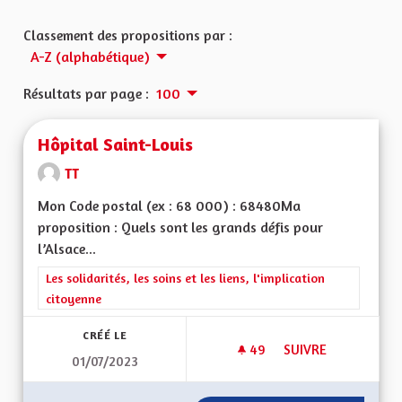
Classement des propositions par :
A-Z (alphabétique)
Résultats par page :
100
Hôpital Saint-Louis
TT
Mon Code postal (ex : 68 000) : 68480Ma
proposition : Quels sont les grands défis pour
l’Alsace...
Filtrer les résultats de la catégorie : Les solidarités, les soins e
Les solidarités, les soins et les liens, l'implication
citoyenne
CRÉÉ LE
49
49 ABONNÉS
SUIVRE
01/07/2023
HÔPITAL SAINT-LOU