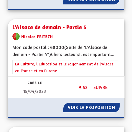
L'Alsace de demain - Partie 5
Nicolas FRITSCH
Mon code postal : 68000(Suite de "L’Alsace de
demain - Partie 4")Chers lecteursIl est important...
Filtrer les résultats de la catégorie : La Culture, l'Education e
La Culture, l'Education et le rayonnement de l'Alsace
en France et en Europe
CRÉÉ LE
58
58 ABONNÉS
SUIVRE
15/04/2023
L'ALSACE DE DEMAIN
VOIR LA PROPOSITION
L'ALSAC