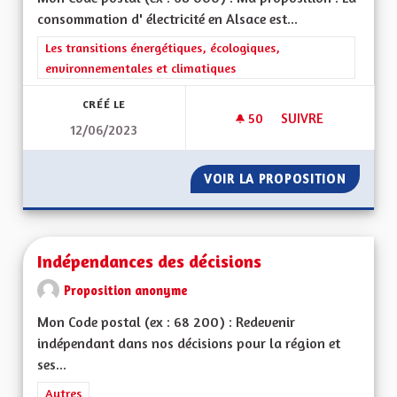
consommation d' électricité en Alsace est...
Filtrer les résultats de la catégorie : Les transitions énergéti
Les transitions énergétiques, écologiques,
environnementales et climatiques
CRÉÉ LE
50
50 ABONNÉS
SUIVRE
12/06/2023
INDÉPENDANCE ÉNE
VOIR LA PROPOSITION
INDÉPE
Indépendances des décisions
Proposition anonyme
Mon Code postal (ex : 68 200) : Redevenir
indépendant dans nos décisions pour la région et
ses...
Filtrer les résultats de la catégorie : Autres
Autres