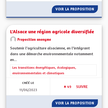
VOIR LA PROPOSITION
L'ALSAC
L'Alsace une région agricole diversifiée
Proposition anonyme
Soutenir l'agriculture alsacienne, en l'intégrant
dans une démarche environnementale notamment
en...
Filtrer les résultats de la catégorie : Les transitions énergéti
Les transitions énergétiques, écologiques,
environnementales et climatiques
CRÉÉ LE
49
49 ABONNÉS
SUIVRE
11/06/2023
L'ALSACE UNE RÉGI
VOIR LA PROPOSITION
L'ALSAC