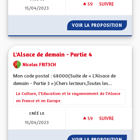
59
59 ABONNÉS
SUIVRE
15/04/2023
L'ALSACE DE DEMAIN
VOIR LA PROPOSITION
L'ALSAC
L'Alsace de demain - Partie 4
Nicolas FRITSCH
Mon code postal : 68000(Suite de « L’Alsace de
demain - Partie 3 »)Chers lecteurs,Toutes les...
Filtrer les résultats de la catégorie : La Culture, l'Education e
La Culture, l'Education et le rayonnement de l'Alsace
en France et en Europe
CRÉÉ LE
59
59 ABONNÉS
SUIVRE
15/04/2023
L'ALSACE DE DEMAIN
VOIR LA PROPOSITION
L'ALSAC