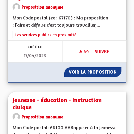
Proposition anonyme
Mon Code postal (ex : 67170) : Ma proposition
: Faire et défaire c'est toujours travailler,...
Filtrer les résultats de la catégorie : Les services publics en pro
Les services publics en proximité
CRÉÉ LE
49
49 ABONNÉS
SUIVRE
17/04/2023
JE PROPOSE QUE LE
VOIR LA PROPOSITION
JE PRO
Jeunesse - éducation - Instruction
civique
Proposition anonyme
Mon Code postal: 68100 AARappeler à la jeunesse