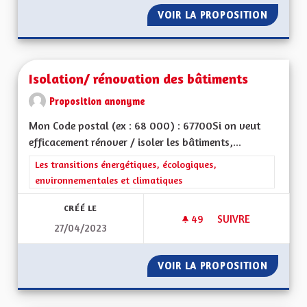
VOIR LA PROPOSITION
INTÉGR
Isolation/ rénovation des bâtiments
Proposition anonyme
Mon Code postal (ex : 68 000) : 67700Si on veut
efficacement rénover / isoler les bâtiments,...
Filtrer les résultats de la catégorie : Les transitions énergéti
Les transitions énergétiques, écologiques,
environnementales et climatiques
CRÉÉ LE
49
49 ABONNÉS
SUIVRE
27/04/2023
ISOLATION/ RÉNOV
VOIR LA PROPOSITION
ISOLAT