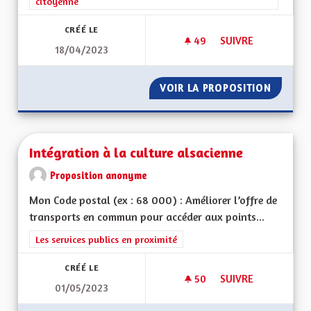
citoyenne
CRÉÉ LE
49
49 ABONNÉS
SUIVRE
18/04/2023
INSTITUTION MÉDIC
VOIR LA PROPOSITION
INSTIT
Intégration à la culture alsacienne
Proposition anonyme
Mon Code postal (ex : 68 000) : Améliorer l’offre de
transports en commun pour accéder aux points...
Filtrer les résultats de la catégorie : Les services publics en pro
Les services publics en proximité
CRÉÉ LE
50
50 ABONNÉS
SUIVRE
01/05/2023
INTÉGRATION À LA 