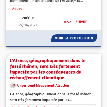
bonnement l'indépendance de l'Alsace(+ la...
Filtrer les résultats de la catégorie : Autres
Autres
CRÉÉ LE
52
52 ABONNÉS
SUIVRE
27/04/2023
L'INDÉPENDANCE CO
VOIR LA PROPOSITION
L'INDÉ
L’Alsace, géographiquement dans le
fossé rhénan, sera très fortement
impactée par les conséquences du
réchauffement climatique.
Unser Land Mouvement Alsacien
L’Alsace, géographiquement dans le fossé rhénan,
sera très fortement impactée par les...