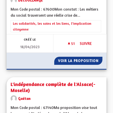
DECOULLANGE
Mon Code postal : 67600Mon constat : Les métiers
du social traversent une réelle crise de...
Filtrer les résultats de la catégorie : Les solidarités, les soins e
Les solidarités, les soins et les liens, l'implication
citoyenne
CRÉÉ LE
51
51 ABONNÉS
SUIVRE
18/04/2023
L'ATTRACTIVITÉ DE
VOIR LA PROPOSITION
L'ATTRA
L'indépendance complète de l'Alsace(-
Moselle)
Gaëtan
Mon Code postal : 67140Ma proposition vise tout