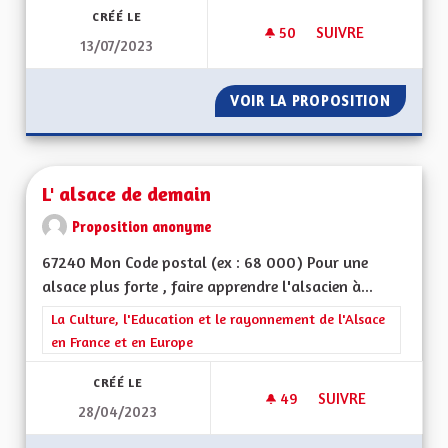
CRÉÉ LE
50
50 ABONNÉS
SUIVRE
13/07/2023
JEUNESSE ET ARTS
VOIR LA PROPOSITION
JEUNES
L' alsace de demain
Proposition anonyme
67240 Mon Code postal (ex : 68 000) Pour une
alsace plus forte , faire apprendre l'alsacien à...
Filtrer les résultats de la catégorie : La Culture, l'Education e
La Culture, l'Education et le rayonnement de l'Alsace
en France et en Europe
CRÉÉ LE
49
49 ABONNÉS
SUIVRE
28/04/2023
L' ALSACE DE DEMA