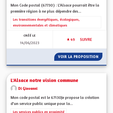
Mon Code postal (67730) : L'Alsace pourrait être la
première région à ne plus dépendre des...
Filtrer les résultats de la catégorie : Les transitions énergéti
Les transitions énergétiques, écologiques,
environnementales et climatiques
CRÉÉ LE
49
49 ABONNÉS
SUIVRE
14/06/2023
L'ALSACE EXEMPLA
VOIR LA PROPOSITION
L'ALSA
L'Alsace notre vision commune
Di Giovanni
Mon code postal est le 67130Je propose la création
d'un service public unique pour la...
Filtrer les résultats de la catégorie : Les services publics en pro
Les services publics en proximité