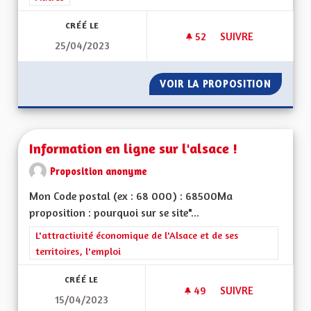
CRÉÉ LE
52
52 ABONNÉS
SUIVRE
25/04/2023
INDÉPENDANCES DE
VOIR LA PROPOSITION
INDÉPE
Information en ligne sur l'alsace !
Proposition anonyme
Mon Code postal (ex : 68 000) : 68500Ma
proposition : pourquoi sur se site"...
Filtrer les résultats de la catégorie : L'attractivité économique 
L'attractivité économique de l'Alsace et de ses
territoires, l'emploi
CRÉÉ LE
49
49 ABONNÉS
SUIVRE
15/04/2023
INFORMATION EN LI