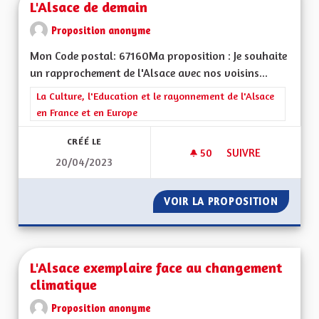
L'Alsace de demain
Proposition anonyme
Mon Code postal: 67160Ma proposition : Je souhaite
un rapprochement de l'Alsace avec nos voisins...
Filtrer les résultats de la catégorie : La Culture, l'Education e
La Culture, l'Education et le rayonnement de l'Alsace
en France et en Europe
CRÉÉ LE
50
50 ABONNÉS
SUIVRE
20/04/2023
L'ALSACE DE DEMAI
VOIR LA PROPOSITION
L'ALSA
L'Alsace exemplaire face au changement
climatique
Proposition anonyme