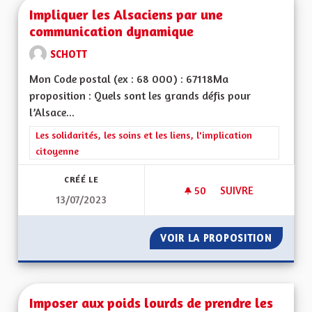
Impliquer les Alsaciens par une
communication dynamique
SCHOTT
Mon Code postal (ex : 68 000) : 67118Ma
proposition : Quels sont les grands défis pour
l’Alsace...
Filtrer les résultats de la catégorie : Les solidarités, les soins e
Les solidarités, les soins et les liens, l'implication
citoyenne
CRÉÉ LE
50
50 ABONNÉS
SUIVRE
13/07/2023
IMPLIQUER LES AL
VOIR LA PROPOSITION
IMPLIQ
Imposer aux poids lourds de prendre les