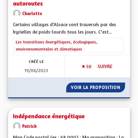
autoroutes
Charlotte
Certains villages d'Alsace sont traversés par des
kyrielles de poids-lourds tous les jours. C'est...
Filtrer les résultats de la catégorie : Les transitions énergéti
Les transitions énergétiques, écologiques,
environnementales et climatiques
CRÉÉ LE
50
50 ABONNÉS
SUIVRE
19/06/2023
IMPOSER AUX POID
VOIR LA PROPOSITION
IMPOSE
Indépendance énergétique
Patrick
Mon Code postal (ex : 68 000) : Ma proposition : La