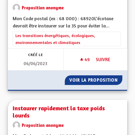
Proposition anonyme
Mon Code postal (ex : 68 000) : 68920L'écotaxe
devrait être instaurer sur la 35 pour éviter la...
Filtrer les résultats de la catégorie : Les transitions énergéti
Les transitions énergétiques, écologiques,
environnementales et climatiques
CRÉÉ LE
49
49 ABONNÉS
SUIVRE
06/06/2023
INSTAURATION DE L
VOIR LA PROPOSITION
INSTAU
Instaurer rapidement la taxe poids
lourds
Proposition anonyme