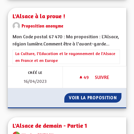
L'Alsace à la proue !
Proposition anonyme
Mon Code postal 67 470 : Ma proposition : L'Alsace,
région lumière.Comment être à l'avant-garde...
Filtrer les résultats de la catégorie : La Culture, l'Education e
La Culture, l'Education et le rayonnement de l'Alsace
en France et en Europe
CRÉÉ LE
49
49 ABONNÉS
SUIVRE
16/04/2023
L'ALSACE À LA PROU
VOIR LA PROPOSITION
L'ALSAC
L'Alsace de demain - Partie 1