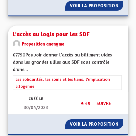
VOIR LA PROPOSITION
L' ALSA
L'accès au logis pour les SDF
Proposition anonyme
67790Pouvoir donner l'accès au bâtiment vides
dans les grandes villes aux SDF sous contrôle
d'une...
Filtrer les résultats de la catégorie : Les solidarités, les soins e
Les solidarités, les soins et les liens, l'implication
citoyenne
CRÉÉ LE
49
49 ABONNÉS
SUIVRE
30/04/2023
L'ACCÈS AU LOGIS 
VOIR LA PROPOSITION
L'ACCÈS