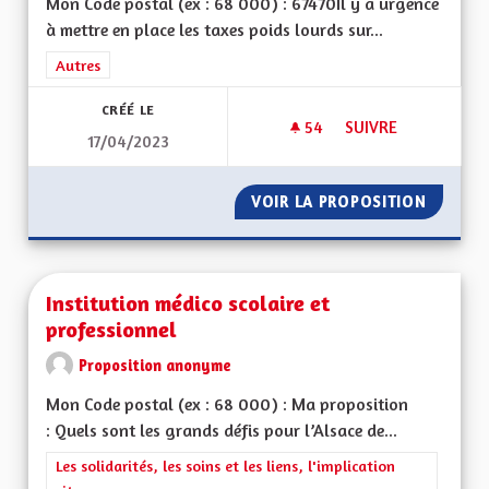
Mon Code postal (ex : 68 000) : 67470Il y a urgence
à mettre en place les taxes poids lourds sur...
Filtrer les résultats de la catégorie : Autres
Autres
CRÉÉ LE
54
54 ABONNÉS
SUIVRE
17/04/2023
INSTAURER RAPIDE
VOIR LA PROPOSITION
INSTAU
Institution médico scolaire et
professionnel
Proposition anonyme
Mon Code postal (ex : 68 000) : Ma proposition
: Quels sont les grands défis pour l’Alsace de...
Filtrer les résultats de la catégorie : Les solidarités, les soins e
Les solidarités, les soins et les liens, l'implication