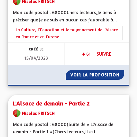
Nicolas FRITSCH
Mon code postal : 68000Chers lecteurs,Je tiens à
préciser que je ne suis en aucun cas favorable à...
Filtrer les résultats de la catégorie : La Culture, l'Education e
La Culture, l'Education et le rayonnement de l'Alsace
en France et en Europe
CRÉÉ LE
61
61 ABONNÉS
SUIVRE
15/04/2023
L'ALSACE DE DEMAIN
VOIR LA PROPOSITION
L'ALSAC
L'Alsace de demain - Partie 2
Nicolas FRITSCH
Mon code postal : 68000(Suite de « L’Alsace de
demain - Partie 1 »)Chers lecteurs,Il est...