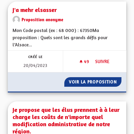
J'a mehr elsasser
Proposition anonyme
Mon Code postal (ex : 68 000) : 67350Ma
proposition : Quels sont les grands défis pour
l’Alsace...
CRÉÉ LE
49
49 ABONNÉS
SUIVRE
20/04/2023
J'A MEHR ELSASSER
VOIR LA PROPOSITION
J'A MEH
Je propose que les élus prennent à à leur
charge les coûts de n'importe quel
modification administrative de notre
région.