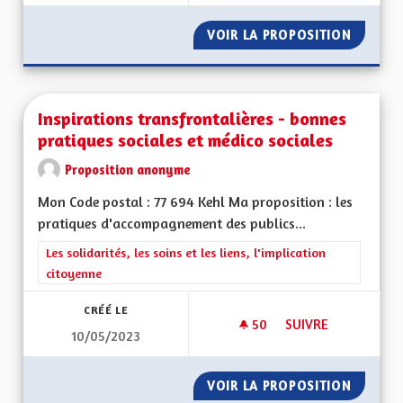
VOIR LA PROPOSITION
INFORMA
Inspirations transfrontalières - bonnes
pratiques sociales et médico sociales
Proposition anonyme
Mon Code postal : 77 694 Kehl Ma proposition : les
pratiques d'accompagnement des publics...
Filtrer les résultats de la catégorie : Les solidarités, les soins e
Les solidarités, les soins et les liens, l'implication
citoyenne
CRÉÉ LE
50
50 ABONNÉS
SUIVRE
10/05/2023
INSPIRATIONS TRAN
VOIR LA PROPOSITION
INSPIR