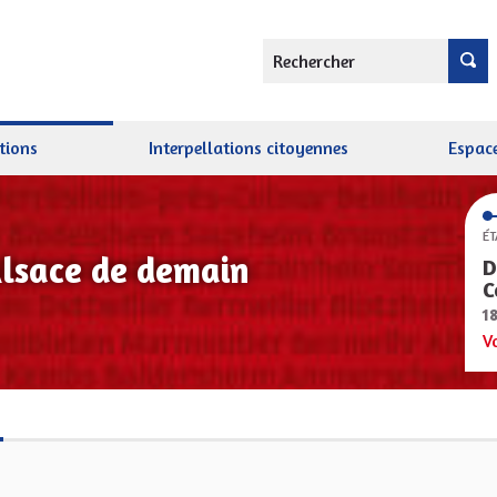
Rechercher
tions
Interpellations citoyennes
Espace
ÉT
Alsace de demain
D
C
1
V