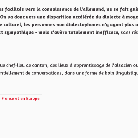
es facilités vers la connaissance de l'allemand, ne se fait gu
 On va donc vers une disparition accélérée du dialecte à moy
e culturel, les personnes non dialectophones n'y ayant plus a
'est sympathique - mais s'avère totalement inefficace,
sans rés
 chef-lieu de canton, des lieux d'apprentissage de l'alsacien o
entiellement de conversations, dans une forme de bain linguistiq
cation et le rayonnement de l'Alsace en France et en Europe
n France et en Europe