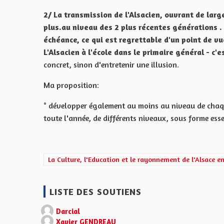
2/ La transmission de l'Alsacien, ouvrant de larg
plus.au niveau des 2 plus récentes générations .
échéance, ce qui est regrettable d'un point de vu
L'Alsacien à l'école dans le primaire général - c
concret, sinon d'entretenir une illusion.
Ma proposition:
° développer également au moins au niveau de chaque
toute l'année, de différents niveaux, sous forme ess
Filtrer les résultats de la catégorie : La Culture, l'Edu
La Culture, l'Education et le rayonnement de l'Alsace e
LISTE DES SOUTIENS
Darcial
Xavier GENDREAU