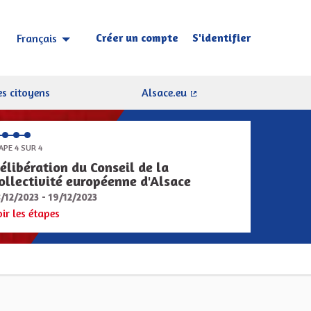
Créer un compte
S'identifier
Français
Choisir la langue
Sprache wählen
s citoyens
Alsace.eu
(Lien externe)
APE 4 SUR 4
élibération du Conseil de la
ollectivité européenne d'Alsace
8/12/2023 - 19/12/2023
oir les étapes