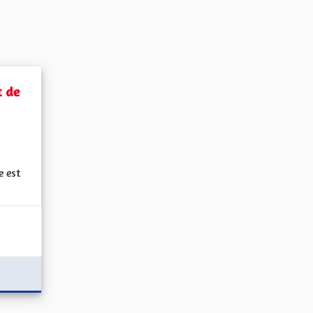
t de
 est