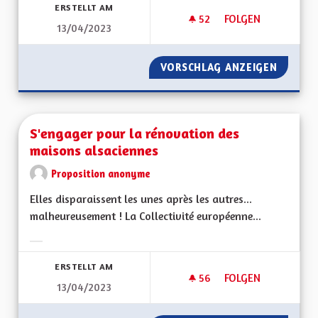
ERSTELLT AM
52
52 FOLLOWER
FOLGEN
13/04/2023
NE PAS EXERCER P
VORSCHLAG ANZEIGEN
NE PAS
S'engager pour la rénovation des
maisons alsaciennes
Proposition anonyme
Elles disparaissent les unes après les autres...
malheureusement ! La Collectivité européenne...
Ergebnisse nach Kategorie filtern:
ERSTELLT AM
56
56 FOLLOWER
FOLGEN
13/04/2023
S'ENGAGER POUR L