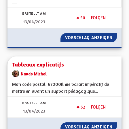
Ergebnisse nach Kategorie filtern:
ERSTELLT AM
50
50 FOLLOWER
FOLGEN
13/04/2023
TABLEAUX EXPLICAT
VORSCHLAG ANZEIGEN
TABLEA
Tableaux explicatifs
Naudo Michel
Mon code postal: 67000 Il me parait impératif de
mettre en avant un support pédagogique...
ERSTELLT AM
52
52 FOLLOWER
FOLGEN
13/04/2023
TABLEAUX EXPLICAT
VORSCHLAG ANZEIGEN
TABLEA