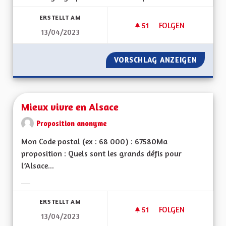
ERSTELLT AM
51
51 FOLLOWER
FOLGEN
13/04/2023
QUELLES SERONT LE
VORSCHLAG ANZEIGEN
QUELLE
Mieux vivre en Alsace
Proposition anonyme
Mon Code postal (ex : 68 000) : 67580Ma
proposition : Quels sont les grands défis pour
l’Alsace...
Ergebnisse nach Kategorie filtern:
ERSTELLT AM
51
51 FOLLOWER
FOLGEN
13/04/2023
MIEUX VIVRE EN AL