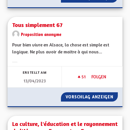
Tous simplement 67
Proposition anonyme
Pour bien vivre en Alsace, la chose est simple est
logique. Ne plus avoir de maitre à qui nous...
Ergebnisse nach Kategorie filtern:
ERSTELLT AM
51
51 FOLLOWER
FOLGEN
13/04/2023
TOUS SIMPLEMENT 
VORSCHLAG ANZEIGEN
TOUS S
La culture, l'éducation et le rayonnement