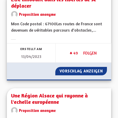
déplacer
Proposition anonyme
Mon Code postal : 67100Les routes de France sont
devenues de véritables parcours d'obstacles,...
Ergebnisse nach Kategorie filtern:
ERSTELLT AM
49
49 FOLLOWER
FOLGEN
13/04/2023
ETRE INNOVANT DAN
VORSCHLAG ANZEIGEN
ETRE I
Une Région Alsace qui rayonne à
l'echelle européenne
Proposition anonyme