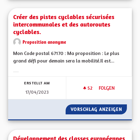
Créer des pistes cyclables sécurisées
intercommunales et des autoroutes
cyclables.
Proposition anonyme
Mon Code postal 67170 : Ma proposition : Le plus
grand défi pour demain sera la mobilité.Il est...
Ergebnisse nach Kategorie filtern:
ERSTELLT AM
52
52 FOLLOWER
FOLGEN
17/04/2023
CRÉER DES PISTES
VORSCHLAG ANZEIGEN
CRÉER 
Développement des classes européennes