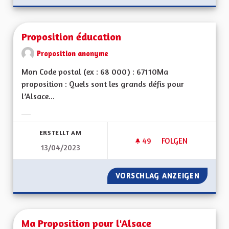
Proposition éducation
Proposition anonyme
Mon Code postal (ex : 68 000) : 67110Ma
proposition : Quels sont les grands défis pour
l’Alsace...
Ergebnisse nach Kategorie filtern:
ERSTELLT AM
49
49 FOLLOWER
FOLGEN
13/04/2023
PROPOSITION ÉDUC
VORSCHLAG ANZEIGEN
PROPOS
Ma Proposition pour l'Alsace