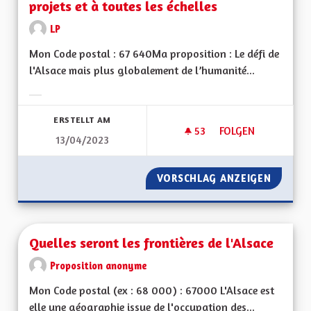
projets et à toutes les échelles
LP
Mon Code postal : 67 640Ma proposition : Le défi de
l'Alsace mais plus globalement de l’humanité...
Ergebnisse nach Kategorie filtern:
ERSTELLT AM
53
53 FOLLOWER
FOLGEN
13/04/2023
UNE RÉELLE PRISE 
VORSCHLAG ANZEIGEN
UNE RÉ
Quelles seront les frontières de l'Alsace
Proposition anonyme
Mon Code postal (ex : 68 000) : 67000 L'Alsace est
elle une géographie issue de l'occupation des...