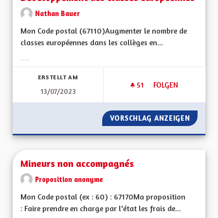
Nathan Bauer
Mon Code postal (67110)Augmenter le nombre de
classes européennes dans les collèges en...
Ergebnisse nach Kategorie filtern:
ERSTELLT AM
51
51 FOLLOWER
FOLGEN
13/07/2023
DÉVELOPPEMENT D
VORSCHLAG ANZEIGEN
DÉVELO
Mineurs non accompagnés
Proposition anonyme
Mon Code postal (ex : 60) : 67170Ma proposition
: Faire prendre en charge par l'état les frais de...