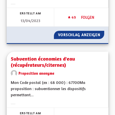
Ergebnisse nach Kategorie filtern:
ERSTELLT AM
49
49 FOLLOWER
FOLGEN
13/04/2023
MINEURS NON ACC
VORSCHLAG ANZEIGEN
MINEUR
Subvention économies d'eau
(récupérateurs/citernes)
Proposition anonyme
Mon Code postal (ex : 68 000) : 67700Ma
proposition : subventionner les dispositifs
permettant...
Ergebnisse nach Kategorie filtern:
ERSTELLT AM