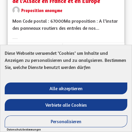
de l'Alsace en France et en Europe
Proposition anonyme
Mon Code postal : 67000Ma proposition : A l'instar
des panneaux routiers des entrées de nos...
Ergebnisse nach Kategorie filtern:
ERSTELLT AM
Diese Webseite verwendet 'Cookies' um Inhalte und
51
51 FOLLOWER
FOLGEN
13/04/2023
LA CULTURE, L'ÉDU
Anzeigen zu personalisieren und zu analysieren. Bestimmen
Sie, welche Dienste benutzt werden dürfen
VORSCHLAG ANZEIGEN
LA CUL
Alle akzeptieren
Ne plus accepter n'importe quel projet en
Verbiete alle Cookies
matière d'énergie renouvelable
Marie Walter
Personalisieren
Mon Code postal : 67690Ma proposition : Ne pas
Datenschutzbestimmungen