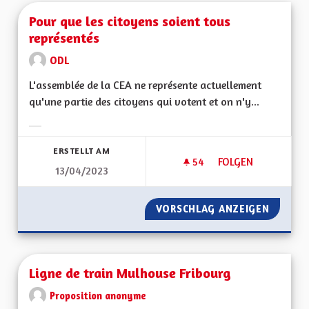
Pour que les citoyens soient tous
représentés
ODL
L'assemblée de la CEA ne représente actuellement
qu'une partie des citoyens qui votent et on n'y...
Ergebnisse nach Kategorie filtern:
ERSTELLT AM
54
54 FOLLOWER
FOLGEN
13/04/2023
POUR QUE LES CIT
VORSCHLAG ANZEIGEN
POUR Q
Ligne de train Mulhouse Fribourg
Proposition anonyme