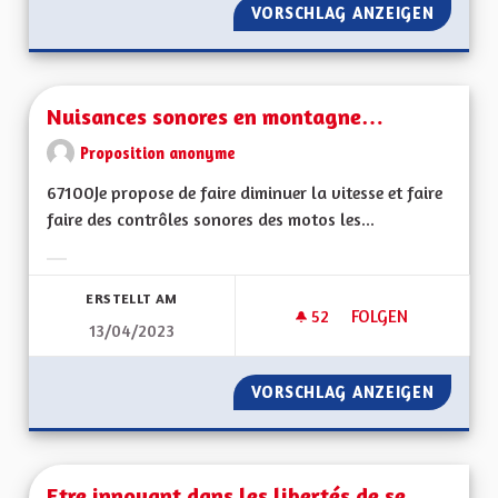
VORSCHLAG ANZEIGEN
S'ENGA
Nuisances sonores en montagne…
Proposition anonyme
67100Je propose de faire diminuer la vitesse et faire
faire des contrôles sonores des motos les...
Ergebnisse nach Kategorie filtern:
ERSTELLT AM
52
52 FOLLOWER
FOLGEN
13/04/2023
NUISANCES SONOR
VORSCHLAG ANZEIGEN
NUISAN
Etre innovant dans les libertés de se