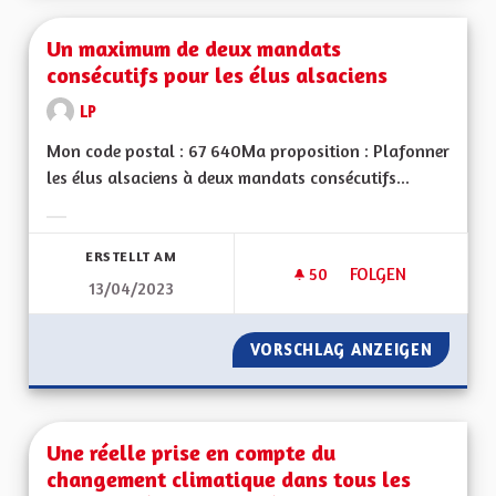
Un maximum de deux mandats
consécutifs pour les élus alsaciens
LP
Mon code postal : 67 640Ma proposition : Plafonner
les élus alsaciens à deux mandats consécutifs...
Ergebnisse nach Kategorie filtern:
ERSTELLT AM
50
50 FOLLOWER
FOLGEN
13/04/2023
UN MAXIMUM DE DE
VORSCHLAG ANZEIGEN
UN MAX
Une réelle prise en compte du
changement climatique dans tous les