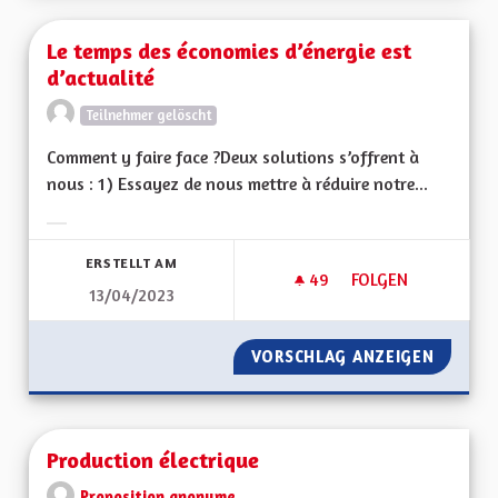
Le temps des économies d’énergie est
d’actualité
Teilnehmer gelöscht
Comment y faire face ?Deux solutions s’offrent à
nous : 1) Essayez de nous mettre à réduire notre...
Ergebnisse nach Kategorie filtern:
ERSTELLT AM
49
49 FOLLOWER
FOLGEN
13/04/2023
LE TEMPS DES ÉCON
VORSCHLAG ANZEIGEN
LE TEM
Production électrique
Proposition anonyme