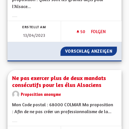
l’Alsace...
Ergebnisse nach Kategorie filtern:
ERSTELLT AM
50
50 FOLLOWER
FOLGEN
13/04/2023
AVANTAGES DE L'AL
VORSCHLAG ANZEIGEN
AVANTA
Ne pas exercer plus de deux mandats
consécutifs pour les élus Alsaciens
Proposition anonyme
Mon Code postal : 68000 COLMAR Ma proposition
: Afin de ne pas créer un professionnalisme de la...
Ergebnisse nach Kategorie filtern: