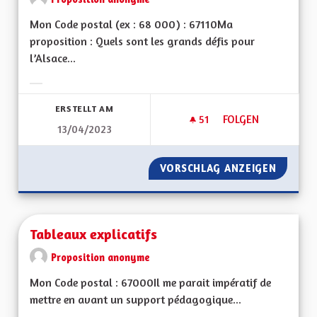
Mon Code postal (ex : 68 000) : 67110Ma
proposition : Quels sont les grands défis pour
l’Alsace...
Ergebnisse nach Kategorie filtern:
ERSTELLT AM
51
51 FOLLOWER
FOLGEN
13/04/2023
PRODUCTION ÉLEC
VORSCHLAG ANZEIGEN
PRODUC
Tableaux explicatifs
Proposition anonyme
Mon Code postal : 67000Il me parait impératif de
mettre en avant un support pédagogique...