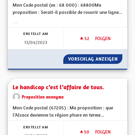
Mon Code postal (ex : 68 000) : 68800Ma
proposition : Serait-il possible de rouvrir une ligne...
Ergebnisse nach Kategorie filtern:
ERSTELLT AM
52
52 FOLLOWER
FOLGEN
13/04/2023
LIGNE DE TRAIN M
VORSCHLAG ANZEIGEN
LIGNE 
Le handicap c’est l’affaire de tous.
Proposition anonyme
Mon Code postal (67205) : Ma proposition : que
l’Alsace devienne la région phare en terme...
ERSTELLT AM
50
50 FOLLOWER
FOLGEN