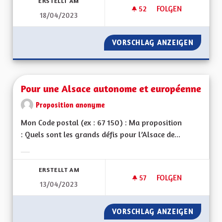
ERSTELLT AM
52
52 FOLLOWER
FOLGEN
18/04/2023
COURS D'ALSACIEN
VORSCHLAG ANZEIGEN
COURS 
Pour une Alsace autonome et européenne
Proposition anonyme
Mon Code postal (ex : 67 150) : Ma proposition
: Quels sont les grands défis pour l’Alsace de...
Ergebnisse nach Kategorie filtern:
ERSTELLT AM
57
57 FOLLOWER
FOLGEN
13/04/2023
POUR UNE ALSACE
VORSCHLAG ANZEIGEN
POUR U