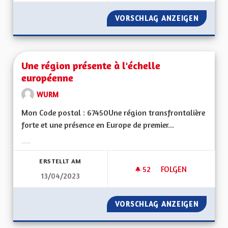
VORSCHLAG ANZEIGEN
MIEUX 
Une région présente à l'échelle
européenne
WURM
Mon Code postal : 67450Une région transfrontalière
forte et une présence en Europe de premier...
Ergebnisse nach Kategorie filtern:
ERSTELLT AM
52
52 FOLLOWER
FOLGEN
13/04/2023
UNE RÉGION PRÉSE
VORSCHLAG ANZEIGEN
UNE RÉ