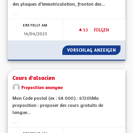
des plaques d'immatriculation, fronton des...
Ergebnisse nach Kategorie filtern:
ERSTELLT AM
53
53 FOLLOWER
FOLGEN
14/04/2023
DRAPEAU ALSACIEN
VORSCHLAG ANZEIGEN
DRAPEA
Cours d'alsacien
Proposition anonyme
Mon Code postal (ex : 68 000) : 67205Ma
proposition : proposer des cours gratuits de
langue...
Ergebnisse nach Kategorie filtern: