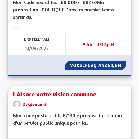
Mon Code postal (ex : 68 000) : 68220Ma
proposition : POLITIQUE Dans un premier temps
sortir de...
Ergebnisse nach Kategorie filtern:
ERSTELLT AM
56
56 FOLLOWER
FOLGEN
13/04/2023
UNE RÉGION ALSAC
VORSCHLAG ANZEIGEN
UNE RÉ
L'Alsace notre vision commune
Di Giovanni
Mon code postal est le 67130Je propose la création
d'un service public unique pour la...
Ergebnisse nach Kategorie filtern: