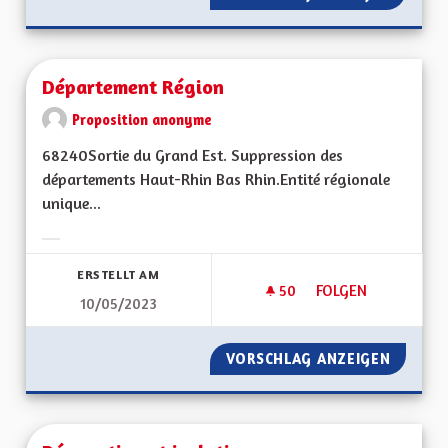
Département Région
Proposition anonyme
68240Sortie du Grand Est. Suppression des
départements Haut-Rhin Bas Rhin.Entité régionale
unique...
Ergebnisse nach Kategorie filtern:
ERSTELLT AM
50
50 FOLLOWER
FOLGEN
10/05/2023
DÉPARTEMENT RÉG
VORSCHLAG ANZEIGEN
DÉPART