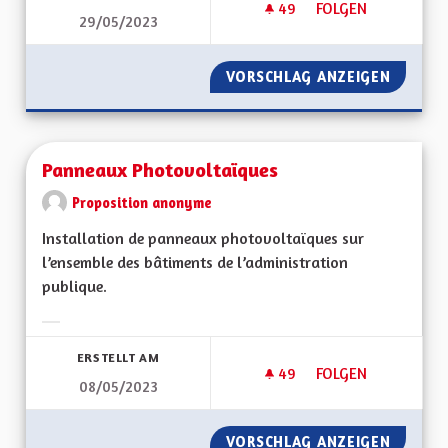
49
49 FOLLOWER
FOLGEN
29/05/2023
SUBVENTION ÉCONO
VORSCHLAG ANZEIGEN
SUBVEN
Panneaux Photovoltaïques
Proposition anonyme
Installation de panneaux photovoltaïques sur
l’ensemble des bâtiments de l’administration
publique.
Ergebnisse nach Kategorie filtern:
ERSTELLT AM
49
49 FOLLOWER
FOLGEN
08/05/2023
PANNEAUX PHOTOV
VORSCHLAG ANZEIGEN
PANNEA