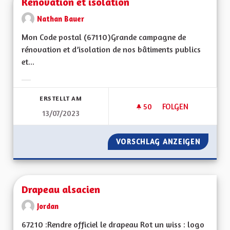
Rénovation et isolation
Nathan Bauer
Mon Code postal (67110)Grande campagne de
rénovation et d’isolation de nos bâtiments publics
et...
Ergebnisse nach Kategorie filtern:
ERSTELLT AM
50
50 FOLLOWER
FOLGEN
13/07/2023
RÉNOVATION ET IS
VORSCHLAG ANZEIGEN
RÉNOVA
Drapeau alsacien
Jordan
67210 :Rendre officiel le drapeau Rot un wiss : logo