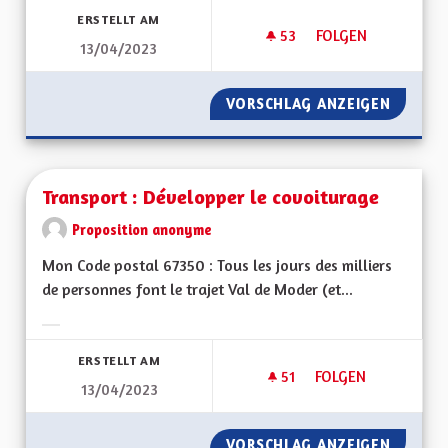
ERSTELLT AM
53
53 FOLLOWER
FOLGEN
13/04/2023
L'ALSACE NOTRE V
VORSCHLAG ANZEIGEN
L'ALSA
Transport : Développer le covoiturage
Proposition anonyme
Mon Code postal 67350 : Tous les jours des milliers
de personnes font le trajet Val de Moder (et...
Ergebnisse nach Kategorie filtern:
ERSTELLT AM
51
51 FOLLOWER
FOLGEN
13/04/2023
TRANSPORT : DÉVE
VORSCHLAG ANZEIGEN
TRANSP