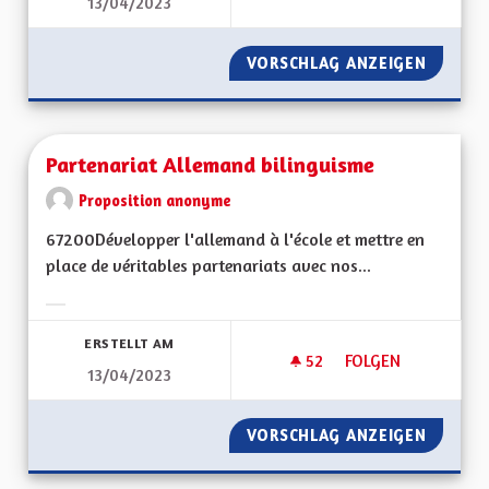
13/04/2023
LE HANDICAP C’EST 
VORSCHLAG ANZEIGEN
LE HAND
Partenariat Allemand bilinguisme
Proposition anonyme
67200Développer l'allemand à l'école et mettre en
place de véritables partenariats avec nos...
Ergebnisse nach Kategorie filtern:
ERSTELLT AM
52
52 FOLLOWER
FOLGEN
13/04/2023
PARTENARIAT ALLE
VORSCHLAG ANZEIGEN
PARTEN