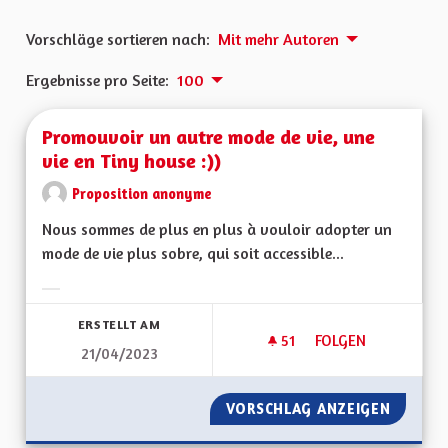
Vorschläge sortieren nach:
Mit mehr Autoren
Ergebnisse pro Seite:
100
Promouvoir un autre mode de vie, une
vie en Tiny house :))
Proposition anonyme
Nous sommes de plus en plus à vouloir adopter un
mode de vie plus sobre, qui soit accessible...
Ergebnisse nach Kategorie filtern:
ERSTELLT AM
51
51 FOLLOWER
FOLGEN
21/04/2023
PROMOUVOIR UN AUT
VORSCHLAG ANZEIGEN
PROMOU