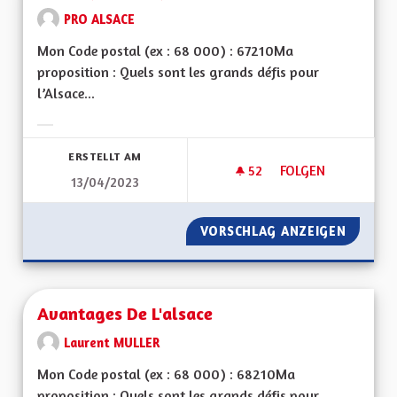
PRO ALSACE
Mon Code postal (ex : 68 000) : 67210Ma
proposition : Quels sont les grands défis pour
l’Alsace...
Ergebnisse nach Kategorie filtern:
ERSTELLT AM
52
52 FOLLOWER
FOLGEN
13/04/2023
MA PROPOSITION P
VORSCHLAG ANZEIGEN
MA PRO
Avantages De L'alsace
Laurent MULLER
Mon Code postal (ex : 68 000) : 68210Ma
proposition : Quels sont les grands défis pour