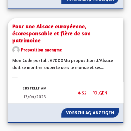
Pour une Alsace européenne,
écoresponsable et fière de son
patrimoine
Proposition anonyme
Mon Code postal : 67000Ma proposition :L'Alsace
doit se montrer ouverte vers le monde et ses...
Ergebnisse nach Kategorie filtern:
ERSTELLT AM
52
52 FOLLOWER
FOLGEN
13/04/2023
POUR UNE ALSACE 
VORSCHLAG ANZEIGEN
POUR U