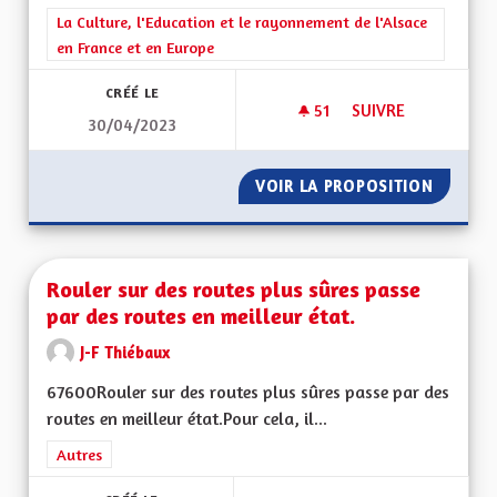
Filtrer les résultats de la catégorie : La Culture, l'Education e
La Culture, l'Education et le rayonnement de l'Alsace
en France et en Europe
CRÉÉ LE
51
51 ABONNÉS
SUIVRE
30/04/2023
ROTT UN WISS / RO
VOIR LA PROPOSITION
ROTT U
Rouler sur des routes plus sûres passe
par des routes en meilleur état.
J-F Thiébaux
67600Rouler sur des routes plus sûres passe par des
routes en meilleur état.Pour cela, il...
Filtrer les résultats de la catégorie : Autres
Autres