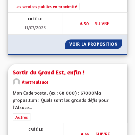
Filtrer les résultats de la catégorie : Les services publics en pro
Les services publics en proximité
CRÉÉ LE
50
50 ABONNÉS
SUIVRE
11/07/2023
SORTIR DU GRAND E
VOIR LA PROPOSITION
SORTIR
Sortir du Grand Est, enfin !
Anotrealsace
Mon Code postal (ex : 68 000) : 67000Ma
proposition : Quels sont les grands défis pour
l’Alsace...
Filtrer les résultats de la catégorie : Autres
Autres
CRÉÉ LE
55
55 ABONNÉS
SUIVRE