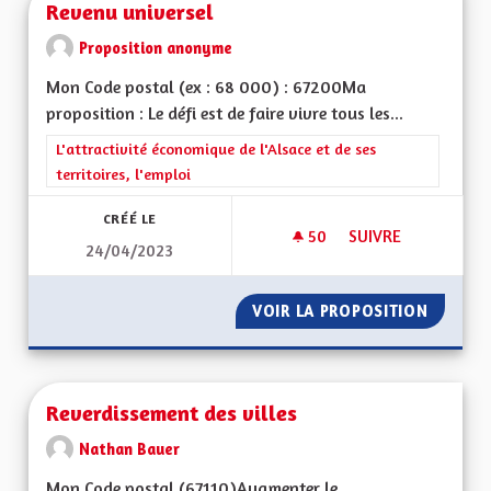
Revenu universel
Proposition anonyme
Mon Code postal (ex : 68 000) : 67200Ma
proposition : Le défi est de faire vivre tous les...
Filtrer les résultats de la catégorie : L'attractivité économique 
L'attractivité économique de l'Alsace et de ses
territoires, l'emploi
CRÉÉ LE
50
50 ABONNÉS
SUIVRE
24/04/2023
REVENU UNIVERSEL
VOIR LA PROPOSITION
REVENU
Reverdissement des villes
Nathan Bauer
Mon Code postal (67110) Augmenter le