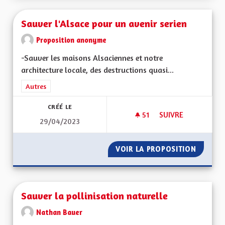
Sauver l'Alsace pour un avenir serien
Proposition anonyme
-Sauver les maisons Alsaciennes et notre
architecture locale, des destructions quasi...
Filtrer les résultats de la catégorie : Autres
Autres
CRÉÉ LE
51
51 ABONNÉS
SUIVRE
29/04/2023
SAUVER L'ALSACE P
VOIR LA PROPOSITION
SAUVER
Sauver la pollinisation naturelle
Nathan Bauer