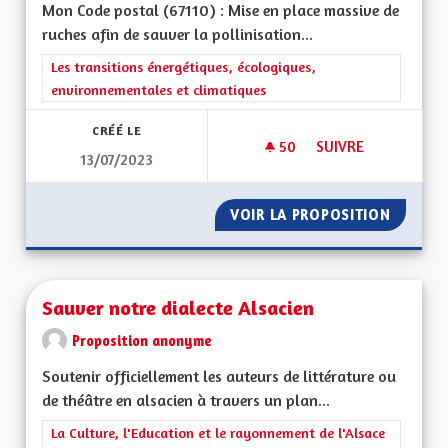
Mon Code postal (67110) : Mise en place massive de
ruches afin de sauver la pollinisation...
Filtrer les résultats de la catégorie : Les transitions énergéti
Les transitions énergétiques, écologiques,
environnementales et climatiques
CRÉÉ LE
50
50 ABONNÉS
SUIVRE
13/07/2023
SAUVER LA POLLINI
VOIR LA PROPOSITION
SAUVER
Sauver notre dialecte Alsacien
Proposition anonyme
Soutenir officiellement les auteurs de littérature ou
de théâtre en alsacien à travers un plan...
Filtrer les résultats de la catégorie : La Culture, l'Education e
La Culture, l'Education et le rayonnement de l'Alsace