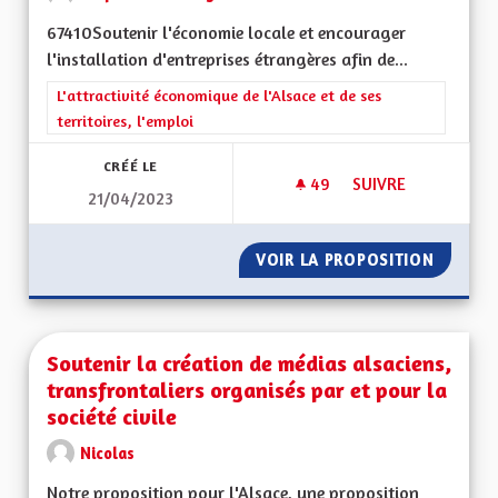
67410Soutenir l'économie locale et encourager
l'installation d'entreprises étrangères afin de...
Filtrer les résultats de la catégorie : L'attractivité économique 
L'attractivité économique de l'Alsace et de ses
territoires, l'emploi
CRÉÉ LE
49
49 ABONNÉS
SUIVRE
21/04/2023
VOIR LA PROPOSITION
SOUTEN
Soutenir la création de médias alsaciens,
transfrontaliers organisés par et pour la
société civile
Nicolas
Notre proposition pour l'Alsace, une proposition