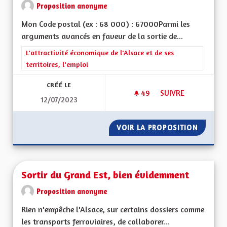
Proposition anonyme
Mon Code postal (ex : 68 000) : 67000Parmi les
arguments avancés en faveur de la sortie de...
Filtrer les résultats de la catégorie : L'attractivité économique 
L'attractivité économique de l'Alsace et de ses
territoires, l'emploi
CRÉÉ LE
49
49 ABONNÉS
SUIVRE
12/07/2023
SORTIR DU GRAND E
VOIR LA PROPOSITION
SORTIR 
Sortir du Grand Est, bien évidemment
Proposition anonyme
Rien n'empêche l'Alsace, sur certains dossiers comme
les transports ferroviaires, de collaborer...