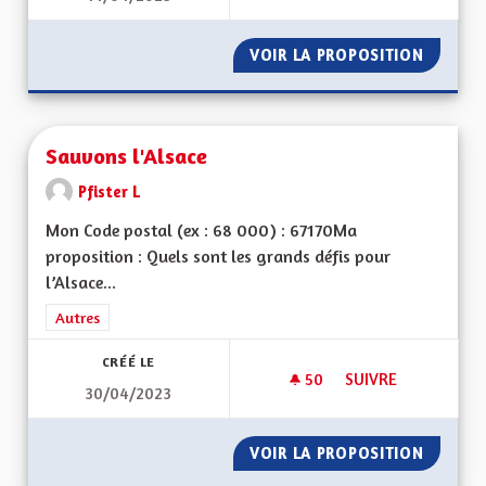
VOIR LA PROPOSITION
SAUVER
Sauvons l'Alsace
Pfister L
Mon Code postal (ex : 68 000) : 67170Ma
proposition : Quels sont les grands défis pour
l’Alsace...
Filtrer les résultats de la catégorie : Autres
Autres
CRÉÉ LE
50
50 ABONNÉS
SUIVRE
30/04/2023
SAUVONS L'ALSACE
VOIR LA PROPOSITION
SAUVON