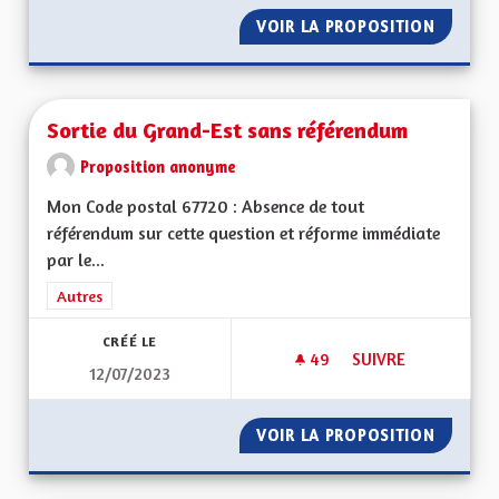
VOIR LA PROPOSITION
SOLIDAR
Sortie du Grand-Est sans référendum
Proposition anonyme
Mon Code postal 67720 : Absence de tout
référendum sur cette question et réforme immédiate
par le...
Filtrer les résultats de la catégorie : Autres
Autres
CRÉÉ LE
49
49 ABONNÉS
SUIVRE
12/07/2023
SORTIE DU GRAND-
VOIR LA PROPOSITION
SORTIE