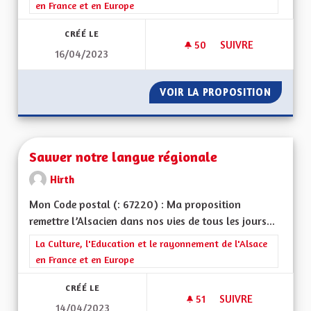
en France et en Europe
CRÉÉ LE
50
50 ABONNÉS
SUIVRE
16/04/2023
SAUVER NOTRE DIA
VOIR LA PROPOSITION
SAUVER
Sauver notre langue régionale
Hirth
Mon Code postal (: 67220) : Ma proposition
remettre l’Alsacien dans nos vies de tous les jours...
Filtrer les résultats de la catégorie : La Culture, l'Education e
La Culture, l'Education et le rayonnement de l'Alsace
en France et en Europe
CRÉÉ LE
51
51 ABONNÉS
SUIVRE
14/04/2023
SAUVER NOTRE LA