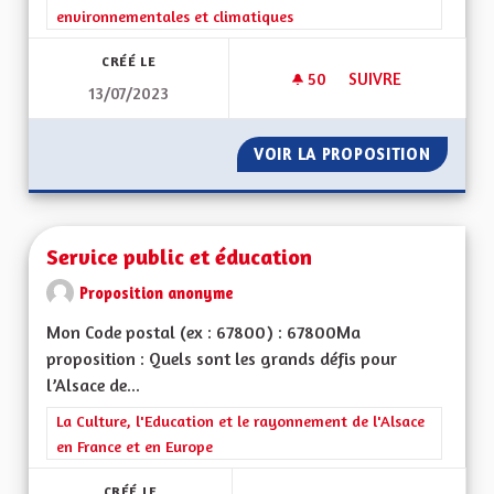
environnementales et climatiques
CRÉÉ LE
50
50 ABONNÉS
SUIVRE
13/07/2023
SERVICE CIVIQUE D
VOIR LA PROPOSITION
SERVIC
Service public et éducation
Proposition anonyme
Mon Code postal (ex : 67800) : 67800Ma
proposition : Quels sont les grands défis pour
l’Alsace de...
Filtrer les résultats de la catégorie : La Culture, l'Education e
La Culture, l'Education et le rayonnement de l'Alsace
en France et en Europe
CRÉÉ LE