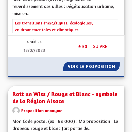
reverdissement des villes : végétalisation urbaine,
mise en...
Filtrer les résultats de la catégorie : Les transitions énergéti
Les transitions énergétiques, écologiques,
environnementales et climatiques
CRÉÉ LE
50
50 ABONNÉS
SUIVRE
13/07/2023
REVERDISSEMENT DE
VOIR LA PROPOSITION
REVERD
Rott un Wiss / Rouge et Blanc - symbole
de la Région Alsace
Proposition anonyme
Mon Code postal (ex : 68 000) : Ma proposition : Le
drapeau rouge et blanc fait partie de...