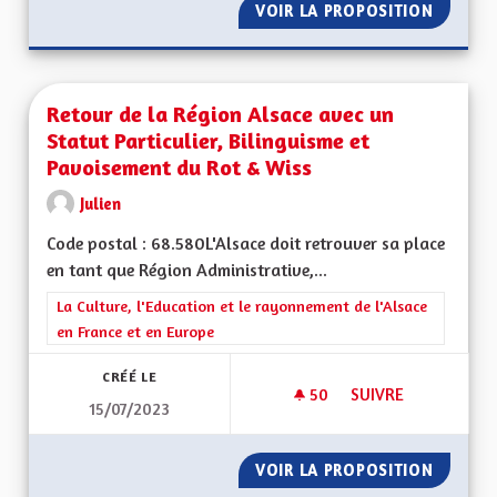
VOIR LA PROPOSITION
RETOUR
Retour de la Région Alsace avec un
Statut Particulier, Bilinguisme et
Pavoisement du Rot & Wiss
Julien
Code postal : 68.580L'Alsace doit retrouver sa place
en tant que Région Administrative,...
Filtrer les résultats de la catégorie : La Culture, l'Education e
La Culture, l'Education et le rayonnement de l'Alsace
en France et en Europe
CRÉÉ LE
50
50 ABONNÉS
SUIVRE
15/07/2023
RETOUR DE LA RÉGI
VOIR LA PROPOSITION
RETOUR