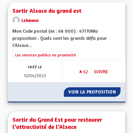
Sortir Alsace du grand est
Lehmann
Mon Code postal (ex : 68 000) : 67170Ma
proposition : Quels sont les grands défis pour
l’Alsace...
Filtrer les résultats de la catégorie : Les services publics en pro
Les services publics en proximité
CRÉÉ LE
52
52 ABONNÉS
SUIVRE
17/04/2023
SORTIR ALSACE DU
VOIR LA PROPOSITION
SORTIR
Sortir du Grand Est pour restaurer
l’attractivité de l’Alsace