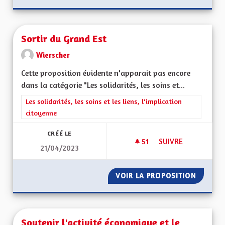
Sortir du Grand Est
Wierscher
Cette proposition évidente n'apparait pas encore
dans la catégorie "Les solidarités, les soins et...
Filtrer les résultats de la catégorie : Les solidarités, les soins e
Les solidarités, les soins et les liens, l'implication
citoyenne
CRÉÉ LE
51
51 ABONNÉS
SUIVRE
21/04/2023
SORTIR DU GRAND 
VOIR LA PROPOSITION
SORTIR
Soutenir l'activité économique et le