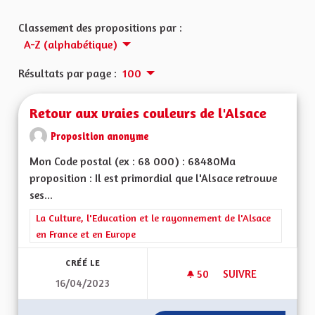
Classement des propositions par :
A-Z (alphabétique)
Résultats par page :
100
Retour aux vraies couleurs de l'Alsace
Proposition anonyme
Mon Code postal (ex : 68 000) : 68480Ma
proposition : Il est primordial que l'Alsace retrouve
ses...
Filtrer les résultats de la catégorie : La Culture, l'Education e
La Culture, l'Education et le rayonnement de l'Alsace
en France et en Europe
CRÉÉ LE
50
50 ABONNÉS
SUIVRE
16/04/2023
RETOUR AUX VRAIE