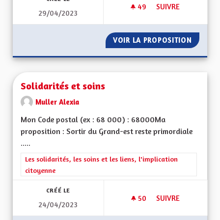
49
49 ABONNÉS
SUIVRE
29/04/2023
SERVICE PUBLIC ET
VOIR LA PROPOSITION
SERVIC
Solidarités et soins
Muller Alexia
Mon Code postal (ex : 68 000) : 68000Ma
proposition : Sortir du Grand-est reste primordiale
.....
Filtrer les résultats de la catégorie : Les solidarités, les soins e
Les solidarités, les soins et les liens, l'implication
citoyenne
CRÉÉ LE
50
50 ABONNÉS
SUIVRE
24/04/2023
SOLIDARITÉS ET SO