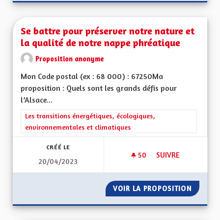
Se battre pour préserver notre nature et
la qualité de notre nappe phréatique
Proposition anonyme
Mon Code postal (ex : 68 000) : 67250Ma
proposition : Quels sont les grands défis pour
l’Alsace...
Filtrer les résultats de la catégorie : Les transitions énergéti
Les transitions énergétiques, écologiques,
environnementales et climatiques
CRÉÉ LE
50
50 ABONNÉS
SUIVRE
20/04/2023
SE BATTRE POUR P
VOIR LA PROPOSITION
SE BAT