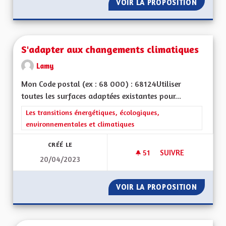
VOIR LA PROPOSITION
ROUTE 
S'adapter aux changements climatiques
Lamy
Mon Code postal (ex : 68 000) : 68124Utiliser
toutes les surfaces adaptées existantes pour...
Filtrer les résultats de la catégorie : Les transitions énergéti
Les transitions énergétiques, écologiques,
environnementales et climatiques
CRÉÉ LE
51
51 ABONNÉS
SUIVRE
20/04/2023
S'ADAPTER AUX CH
VOIR LA PROPOSITION
S'ADAP