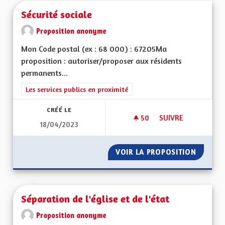
Sécurité sociale
Proposition anonyme
Mon Code postal (ex : 68 000) : 67205Ma
proposition : autoriser/proposer aux résidents
permanents...
Filtrer les résultats de la catégorie : Les services publics en pro
Les services publics en proximité
CRÉÉ LE
50
50 ABONNÉS
SUIVRE
18/04/2023
SÉCURITÉ SOCIALE
VOIR LA PROPOSITION
SÉCURI
Séparation de l'église et de l'état
Proposition anonyme