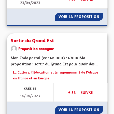
23/04/2023
SORTIR DU GRAND E
VOIR LA PROPOSITION
SORTIR 
Sortir du Grand Est
Proposition anonyme
Mon Code postal (ex : 68 000) : 67000Ma
proposition : sortir du Grand Est pour avoir des...
Filtrer les résultats de la catégorie : La Culture, l'Education e
La Culture, l'Education et le rayonnement de l'Alsace
en France et en Europe
CRÉÉ LE
56
56 ABONNÉS
SUIVRE
14/04/2023
SORTIR DU GRAND 
VOIR LA PROPOSITION
SORTIR