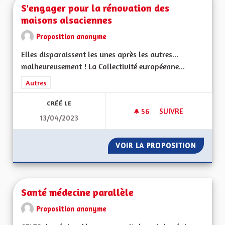
S'engager pour la rénovation des
maisons alsaciennes
Proposition anonyme
Elles disparaissent les unes après les autres...
malheureusement ! La Collectivité européenne...
Filtrer les résultats de la catégorie : Autres
Autres
CRÉÉ LE
56
56 ABONNÉS
SUIVRE
13/04/2023
S'ENGAGER POUR L
VOIR LA PROPOSITION
S'ENGA
Santé médecine parallèle
Proposition anonyme