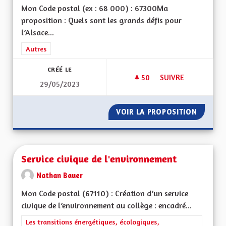
Mon Code postal (ex : 68 000) : 67300Ma
proposition : Quels sont les grands défis pour
l’Alsace...
Filtrer les résultats de la catégorie : Autres
Autres
CRÉÉ LE
50
50 ABONNÉS
SUIVRE
29/05/2023
SÉPARATION DE L'ÉG
VOIR LA PROPOSITION
SÉPARAT
Service civique de l'environnement
Nathan Bauer
Mon Code postal (67110) : Création d’un service
civique de l’environnement au collège : encadré...
Filtrer les résultats de la catégorie : Les transitions énergéti
Les transitions énergétiques, écologiques,