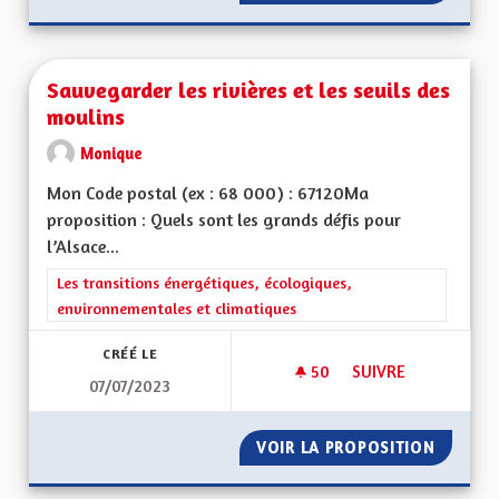
Sauvegarder les rivières et les seuils des
moulins
Monique
Mon Code postal (ex : 68 000) : 67120Ma
proposition : Quels sont les grands défis pour
l’Alsace...
Filtrer les résultats de la catégorie : Les transitions énergéti
Les transitions énergétiques, écologiques,
environnementales et climatiques
CRÉÉ LE
50
50 ABONNÉS
SUIVRE
07/07/2023
SAUVEGARDER LES R
VOIR LA PROPOSITION
SAUVEG