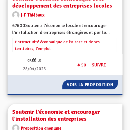
développement des entreprises locales
J-F Thiébaux
67600Soutenir l'économie locale et encourager
l'installation d'entreprises étrangères et par la...
Filtrer les résultats de la catégorie : L'attractivité économique 
L'attractivité économique de l'Alsace et de ses
territoires, l'emploi
CRÉÉ LE
50
50 ABONNÉS
SUIVRE
28/04/2023
SOUTENIR L'ACTIV
VOIR LA PROPOSITION
SOUTEN
Soutenir l'économie et encourager
l'installation des entreprises
Proposition anonyme