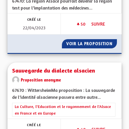
67470: La région Alsace pourrait devenir la région
test pour l’implantation des médecines...
CRÉÉ LE
50
50 ABONNÉS
SUIVRE
22/04/2023
SANTÉ MÉDECINE P
VOIR LA PROPOSITION
SANTÉ 
Sauvegarde du dialecte alsacien
Proposition anonyme
67670 : WittersheimMa proposition : La sauvegarde
de l’identité alsacienne passera entre autre...
Filtrer les résultats de la catégorie : La Culture, l'Education e
La Culture, l'Education et le rayonnement de l'Alsace
en France et en Europe
CRÉÉ LE