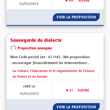
49
49 ABONNÉS
SUIVRE
22/04/2023
SAUVEGARDE DU DI
VOIR LA PROPOSITION
SAUVEG
Sauvegarde du dialecte
Proposition anonyme
Mon Code postal (ex : 67 118) : Ma proposition
: encourager financièrement les interventions...
Filtrer les résultats de la catégorie : La Culture, l'Education e
La Culture, l'Education et le rayonnement de l'Alsace
en France et en Europe
CRÉÉ LE
51
51 ABONNÉS
SUIVRE
14/04/2023
SAUVEGARDE DU DI
VOIR LA PROPOSITION
SAUVEG