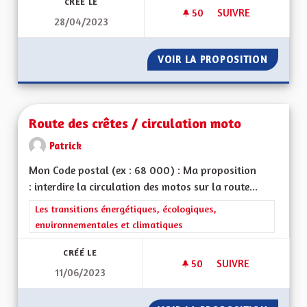
CRÉÉ LE
50
50 ABONNÉS
SUIVRE
28/04/2023
ROULER SUR DES RO
VOIR LA PROPOSITION
ROULER
Route des crêtes / circulation moto
Patrick
Mon Code postal (ex : 68 000) : Ma proposition
: interdire la circulation des motos sur la route...
Filtrer les résultats de la catégorie : Les transitions énergéti
Les transitions énergétiques, écologiques,
environnementales et climatiques
CRÉÉ LE
50
50 ABONNÉS
SUIVRE
11/06/2023
ROUTE DES CRÊTES