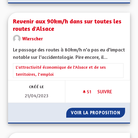
Revenir aux 90km/h dans sur toutes les
routes d'Alsace
Wierscher
Le passage des routes à 80km/h n'a pas eu d'impact
notable sur l'accidentologie. Pire encore, il...
Filtrer les résultats de la catégorie : L'attractivité économique 
L'attractivité économique de l'Alsace et de ses
territoires, l'emploi
CRÉÉ LE
51
51 ABONNÉS
SUIVRE
21/04/2023
REVENIR AUX 90KM
VOIR LA PROPOSITION
REVENI