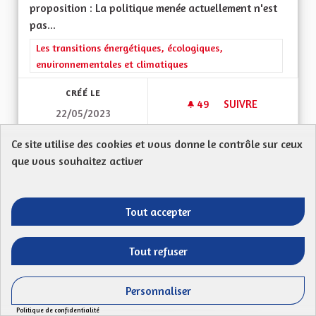
proposition : La politique menée actuellement n'est
pas...
Filtrer les résultats de la catégorie : Les transitions énergéti
Les transitions énergétiques, écologiques,
environnementales et climatiques
CRÉÉ LE
49
49 ABONNÉS
SUIVRE
22/05/2023
DÉVELOPPER UNE PO
Ce site utilise des cookies et vous donne le contrôle sur ceux
VOIR LA PROPOSITION
DÉVELO
que vous souhaitez activer
Tout accepter
Four solaire et zone d attractivité
Lutter68
Tout refuser
68460Ma proposition : creation d un four solaire (
champ de miroirs dont les.rayons sont...
Personnaliser
Filtrer les résultats de la catégorie : Les transitions énergéti
Les transitions énergétiques, écologiques,
Politique de confidentialité