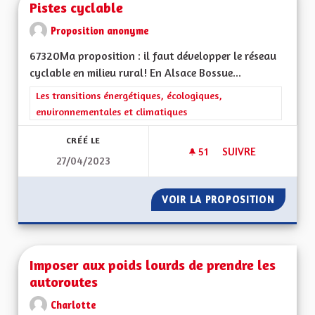
Pistes cyclable
Proposition anonyme
67320Ma proposition : il faut développer le réseau
cyclable en milieu rural! En Alsace Bossue...
Filtrer les résultats de la catégorie : Les transitions énergéti
Les transitions énergétiques, écologiques,
environnementales et climatiques
CRÉÉ LE
51
51 ABONNÉS
SUIVRE
27/04/2023
PISTES CYCLABLE
VOIR LA PROPOSITION
PISTES 
Imposer aux poids lourds de prendre les
autoroutes
Charlotte