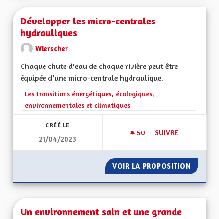
Développer les micro-centrales
hydrauliques
Wierscher
Chaque chute d'eau de chaque rivière peut être
équipée d'une micro-centrale hydraulique.
Filtrer les résultats de la catégorie : Les transitions énergéti
Les transitions énergétiques, écologiques,
environnementales et climatiques
CRÉÉ LE
50
50 ABONNÉS
SUIVRE
21/04/2023
DÉVELOPPER LES M
VOIR LA PROPOSITION
DÉVELO
Un environnement sain et une grande