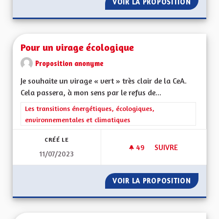
VOIR LA PROPOSITION
TRANSP
Pour un virage écologique
Proposition anonyme
Je souhaite un virage « vert » très clair de la CeA.
Cela passera, à mon sens par le refus de...
Filtrer les résultats de la catégorie : Les transitions énergéti
Les transitions énergétiques, écologiques,
environnementales et climatiques
CRÉÉ LE
49
49 ABONNÉS
SUIVRE
11/07/2023
POUR UN VIRAGE É
VOIR LA PROPOSITION
POUR U