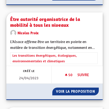
Être autorité organisatrice de la
mobilité à tous les niveaux
Nicolas Proix
L'Alsace affirme être un territoire en pointe en
matière de transition énergétique, notamment en...
Filtrer les résultats de la catégorie : Les transitions énergéti
Les transitions énergétiques, écologiques,
environnementales et climatiques
CRÉÉ LE
50
50 ABONNÉS
SUIVRE
24/04/2023
ÊTRE AUTORITÉ ORG
VOIR LA PROPOSITION
ÊTRE A