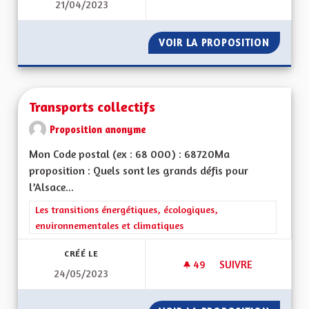
21/04/2023
ELECTRIFICATION D
VOIR LA PROPOSITION
ELECTR
Transports collectifs
Proposition anonyme
Mon Code postal (ex : 68 000) : 68720Ma
proposition : Quels sont les grands défis pour
l’Alsace...
Filtrer les résultats de la catégorie : Les transitions énergéti
Les transitions énergétiques, écologiques,
environnementales et climatiques
CRÉÉ LE
49
49 ABONNÉS
SUIVRE
24/05/2023
TRANSPORTS COLLE