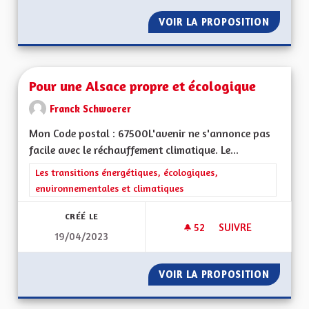
VOIR LA PROPOSITION
SAUVER
Pour une Alsace propre et écologique
Franck Schwoerer
Mon Code postal : 67500L'avenir ne s'annonce pas
facile avec le réchauffement climatique. Le...
Filtrer les résultats de la catégorie : Les transitions énergéti
Les transitions énergétiques, écologiques,
environnementales et climatiques
CRÉÉ LE
52
52 ABONNÉS
SUIVRE
19/04/2023
POUR UNE ALSACE 
VOIR LA PROPOSITION
POUR U