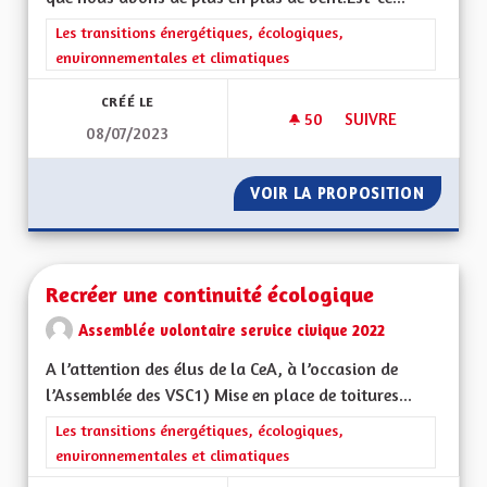
Filtrer les résultats de la catégorie : Les transitions énergéti
Les transitions énergétiques, écologiques,
environnementales et climatiques
CRÉÉ LE
50
50 ABONNÉS
SUIVRE
08/07/2023
MICRO ÉOLIEN INDI
VOIR LA PROPOSITION
MICRO 
Recréer une continuité écologique
Assemblée volontaire service civique 2022
A l’attention des élus de la CeA, à l’occasion de
l’Assemblée des VSC1) Mise en place de toitures...
Filtrer les résultats de la catégorie : Les transitions énergéti
Les transitions énergétiques, écologiques,
environnementales et climatiques