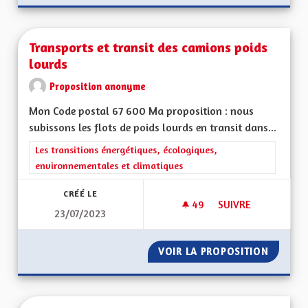
Transports et transit des camions poids
lourds
Proposition anonyme
Mon Code postal 67 600 Ma proposition : nous
subissons les flots de poids lourds en transit dans...
Filtrer les résultats de la catégorie : Les transitions énergéti
Les transitions énergétiques, écologiques,
environnementales et climatiques
CRÉÉ LE
49
49 ABONNÉS
SUIVRE
23/07/2023
TRANSPORTS ET TR
VOIR LA PROPOSITION
TRANSP