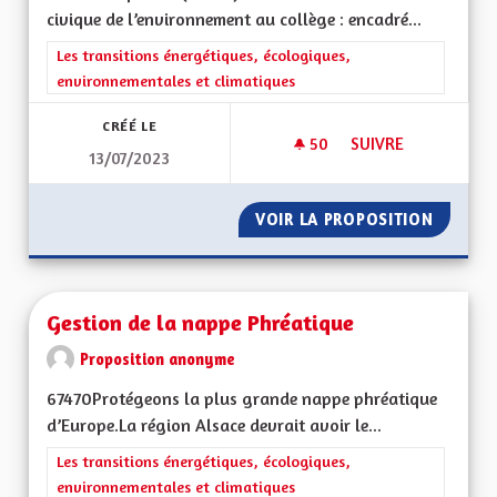
civique de l’environnement au collège : encadré...
Filtrer les résultats de la catégorie : Les transitions énergéti
Les transitions énergétiques, écologiques,
environnementales et climatiques
CRÉÉ LE
50
50 ABONNÉS
SUIVRE
13/07/2023
SERVICE CIVIQUE D
VOIR LA PROPOSITION
SERVIC
Gestion de la nappe Phréatique
Proposition anonyme
67470Protégeons la plus grande nappe phréatique
d’Europe.La région Alsace devrait avoir le...
Filtrer les résultats de la catégorie : Les transitions énergéti
Les transitions énergétiques, écologiques,
environnementales et climatiques