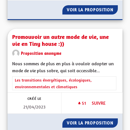
VOIR LA PROPOSITION
TOITS 
Promouvoir un autre mode de vie, une
vie en Tiny house :))
Proposition anonyme
Nous sommes de plus en plus à vouloir adopter un
mode de vie plus sobre, qui soit accessible...
Filtrer les résultats de la catégorie : Les transitions énergéti
Les transitions énergétiques, écologiques,
environnementales et climatiques
CRÉÉ LE
51
51 ABONNÉS
SUIVRE
21/04/2023
PROMOUVOIR UN AUT
VOIR LA PROPOSITION
PROMOU