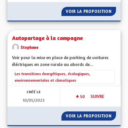
VOIR LA PROPOSITION
GÉOTHE
Autopartage à la campagne
Stephane
Voir pour la mise en place de parking de voitures
éléctriques en zone rurale au abords de...
Filtrer les résultats de la catégorie : Les transitions énergéti
Les transitions énergétiques, écologiques,
environnementales et climatiques
CRÉÉ LE
50
50 ABONNÉS
SUIVRE
10/05/2023
AUTOPARTAGE À LA
VOIR LA PROPOSITION
AUTOPA