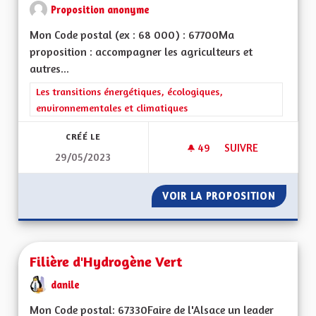
Proposition anonyme
Mon Code postal (ex : 68 000) : 67700Ma
proposition : accompagner les agriculteurs et
autres...
Filtrer les résultats de la catégorie : Les transitions énergéti
Les transitions énergétiques, écologiques,
environnementales et climatiques
CRÉÉ LE
49
49 ABONNÉS
SUIVRE
29/05/2023
TRAVAILLER SUR NO
VOIR LA PROPOSITION
TRAVAIL
Filière d'Hydrogène Vert
danile
Mon Code postal: 67330Faire de l'Alsace un leader