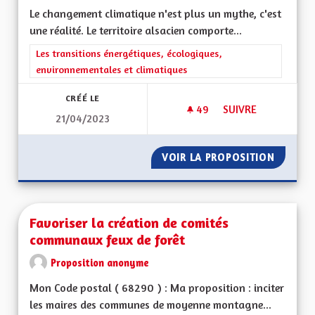
Le changement climatique n'est plus un mythe, c'est
une réalité. Le territoire alsacien comporte...
Filtrer les résultats de la catégorie : Les transitions énergéti
Les transitions énergétiques, écologiques,
environnementales et climatiques
CRÉÉ LE
49
49 ABONNÉS
SUIVRE
21/04/2023
FAIRE DE L'ALSACE 
VOIR LA PROPOSITION
FAIRE D
Favoriser la création de comités
communaux feux de forêt
Proposition anonyme
Mon Code postal ( 68290 ) : Ma proposition : inciter
les maires des communes de moyenne montagne...