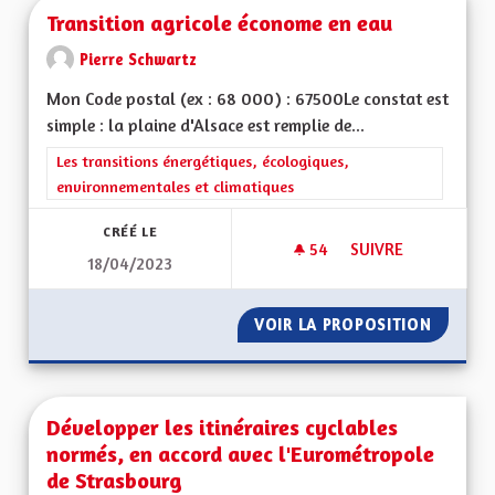
Transition agricole économe en eau
Pierre Schwartz
Mon Code postal (ex : 68 000) : 67500Le constat est
simple : la plaine d'Alsace est remplie de...
Filtrer les résultats de la catégorie : Les transitions énergéti
Les transitions énergétiques, écologiques,
environnementales et climatiques
CRÉÉ LE
54
54 ABONNÉS
SUIVRE
18/04/2023
TRANSITION AGRIC
VOIR LA PROPOSITION
TRANSI
Développer les itinéraires cyclables
normés, en accord avec l'Eurométropole
de Strasbourg