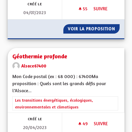
CRÉÉ LE
55
55 ABONNÉS
SUIVRE
04/07/2023
L’ALSACE, GÉOGRA
VOIR LA PROPOSITION
L’ALSA
Géothermie profonde
Alsace67400
Mon Code postal (ex : 68 000) : 67400Ma
proposition : Quels sont les grands défis pour
l’Alsace...
Filtrer les résultats de la catégorie : Les transitions énergéti
Les transitions énergétiques, écologiques,
environnementales et climatiques
CRÉÉ LE
49
49 ABONNÉS
SUIVRE
20/04/2023
GÉOTHERMIE PROF