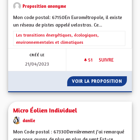
Proposition anonyme
Mon code postal: 67150En Eurométropole, il existe
un réseau de pistes appelé velostras. Ce...
Filtrer les résultats de la catégorie : Les transitions énergéti
Les transitions énergétiques, écologiques,
environnementales et climatiques
CRÉÉ LE
51
51 ABONNÉS
SUIVRE
21/04/2023
DÉVELOPPER LES I
VOIR LA PROPOSITION
DÉVELO
Micro Éolien Individuel
danile
Mon Code postal : 67330Dernièrement j'ai remarqué
que nous avons de plus en plus de vent.Est-ce...