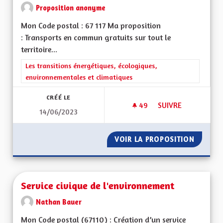
Proposition anonyme
Mon Code postal : 67 117 Ma proposition
: Transports en commun gratuits sur tout le
territoire...
Filtrer les résultats de la catégorie : Les transitions énergéti
Les transitions énergétiques, écologiques,
environnementales et climatiques
CRÉÉ LE
49
49 ABONNÉS
SUIVRE
14/06/2023
TRANSPORTS EN CO
VOIR LA PROPOSITION
TRANSP
Service civique de l'environnement
Nathan Bauer
Mon Code postal (67110) : Création d’un service