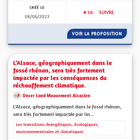
CRÉÉ LE
50
50 ABONNÉS
SUIVRE
08/06/2023
ECOTAXE EN ALSAC
VOIR LA PROPOSITION
ECOTAX
L’Alsace, géographiquement dans le
fossé rhénan, sera très fortement
impactée par les conséquences du
réchauffement climatique.
Unser Land Mouvement Alsacien
L’Alsace, géographiquement dans le fossé rhénan,
sera très fortement impactée par les...
Filtrer les résultats de la catégorie : Les transitions énergéti
Les transitions énergétiques, écologiques,
environnementales et climatiques