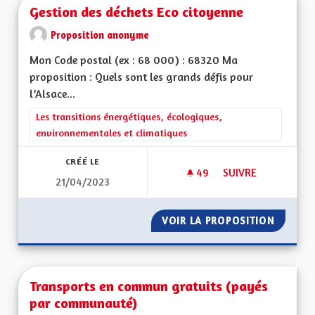
Gestion des déchets Eco citoyenne
Proposition anonyme
Mon Code postal (ex : 68 000) : 68320 Ma
proposition : Quels sont les grands défis pour
l’Alsace...
Filtrer les résultats de la catégorie : Les transitions énergéti
Les transitions énergétiques, écologiques,
environnementales et climatiques
CRÉÉ LE
49
49 ABONNÉS
SUIVRE
21/04/2023
GESTION DES DÉCH
VOIR LA PROPOSITION
GESTIO
Transports en commun gratuits (payés
par communauté)