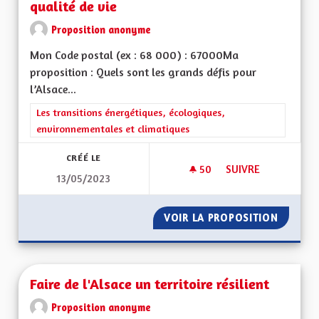
qualité de vie
Proposition anonyme
Mon Code postal (ex : 68 000) : 67000Ma
proposition : Quels sont les grands défis pour
l’Alsace...
Filtrer les résultats de la catégorie : Les transitions énergéti
Les transitions énergétiques, écologiques,
environnementales et climatiques
CRÉÉ LE
50
50 ABONNÉS
SUIVRE
13/05/2023
UN ENVIRONNEMENT
VOIR LA PROPOSITION
UN ENV
Faire de l'Alsace un territoire résilient
Proposition anonyme