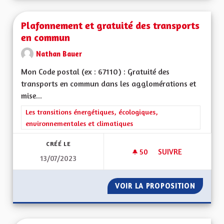
Plafonnement et gratuité des transports
en commun
Nathan Bauer
Mon Code postal (ex : 67110) : Gratuité des
transports en commun dans les agglomérations et
mise...
Filtrer les résultats de la catégorie : Les transitions énergéti
Les transitions énergétiques, écologiques,
environnementales et climatiques
CRÉÉ LE
50
50 ABONNÉS
SUIVRE
13/07/2023
PLAFONNEMENT ET 
VOIR LA PROPOSITION
PLAFON