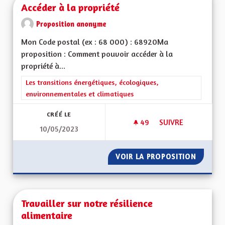
Accéder à la propriété
Proposition anonyme
Mon Code postal (ex : 68 000) : 68920Ma
proposition : Comment pouvoir accéder à la
propriété à...
Filtrer les résultats de la catégorie : Les transitions énergéti
Les transitions énergétiques, écologiques,
environnementales et climatiques
CRÉÉ LE
49
49 ABONNÉS
SUIVRE
10/05/2023
ACCÉDER À LA PROP
VOIR LA PROPOSITION
ACCÉDE
Travailler sur notre résilience
alimentaire