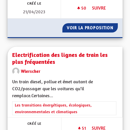
CRÉÉ LE
50
50 ABONNÉS
SUIVRE
21/04/2023
RECRÉER UNE CONT
VOIR LA PROPOSITION
RECRÉE
Electrification des lignes de train les
plus fréquentées
Wierscher
Un train diesel, pollue et émet autant de
CO2/passager que les voitures qu'il
remplace.Certaines...
Filtrer les résultats de la catégorie : Les transitions énergéti
Les transitions énergétiques, écologiques,
environnementales et climatiques
CRÉÉ LE
51
51 ABONNÉS
SUIVRE