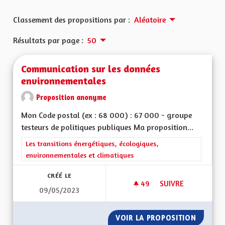
Classement des propositions par :
Aléatoire
Résultats par page :
50
Communication sur les données
environnementales
Proposition anonyme
Mon Code postal (ex : 68 000) : 67 000 - groupe
testeurs de politiques publiques Ma proposition...
Filtrer les résultats de la catégorie : Les transitions énergéti
Les transitions énergétiques, écologiques,
environnementales et climatiques
CRÉÉ LE
49
49 ABONNÉS
SUIVRE
09/05/2023
COMMUNICATION S
VOIR LA PROPOSITION
COMMUN