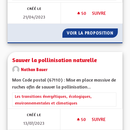
CRÉÉ LE
50
50 ABONNÉS
SUIVRE
21/04/2023
RÉDUCTION DES DÉC
VOIR LA PROPOSITION
RÉDUCT
Sauver la pollinisation naturelle
Nathan Bauer
Mon Code postal (67110) : Mise en place massive de
ruches afin de sauver la pollinisation...
Filtrer les résultats de la catégorie : Les transitions énergéti
Les transitions énergétiques, écologiques,
environnementales et climatiques
CRÉÉ LE
50
50 ABONNÉS
SUIVRE
13/07/2023
SAUVER LA POLLINI