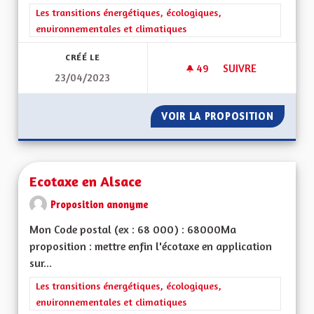
Filtrer les résultats de la catégorie : Les transitions énergéti
Les transitions énergétiques, écologiques,
environnementales et climatiques
CRÉÉ LE
49
49 ABONNÉS
SUIVRE
23/04/2023
FAVORISER LA CRÉ
VOIR LA PROPOSITION
FAVORI
Ecotaxe en Alsace
Proposition anonyme
Mon Code postal (ex : 68 000) : 68000Ma
proposition : mettre enfin l'écotaxe en application
sur...
Filtrer les résultats de la catégorie : Les transitions énergéti
Les transitions énergétiques, écologiques,
environnementales et climatiques