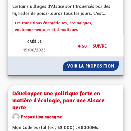
Certains villages d'Alsace sont traversés par des
kyrielles de poids-lourds tous les jours. C'est...
Filtrer les résultats de la catégorie : Les transitions énergéti
Les transitions énergétiques, écologiques,
environnementales et climatiques
CRÉÉ LE
50
50 ABONNÉS
SUIVRE
19/06/2023
IMPOSER AUX POID
VOIR LA PROPOSITION
IMPOSE
Développer une politique forte en
matière d'écologie, pour une Alsace
verte
Proposition anonyme
Mon Code postal (ex : 68 000) : 68000Ma