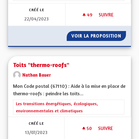
CRÉÉ LE
49
49 ABONNÉS
SUIVRE
22/04/2023
GESTION DE LA NA
VOIR LA PROPOSITION
GESTIO
Toits "thermo-roofs"
Nathan Bauer
Mon Code postal (67110) : Aide à la mise en place de
thermo-roofs : peindre les toits...
Filtrer les résultats de la catégorie : Les transitions énergéti
Les transitions énergétiques, écologiques,
environnementales et climatiques
CRÉÉ LE
50
50 ABONNÉS
SUIVRE
13/07/2023
TOITS "THERMO-RO