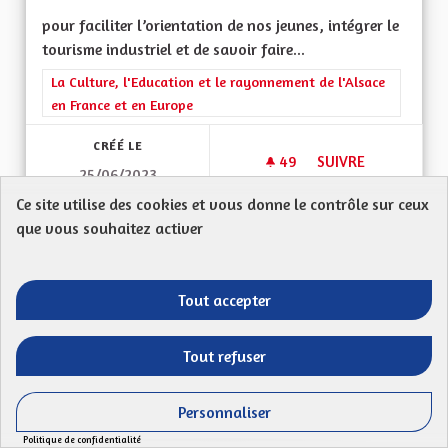
pour faciliter l’orientation de nos jeunes, intégrer le
tourisme industriel et de savoir faire...
Filtrer les résultats de la catégorie : La Culture, l'Education e
La Culture, l'Education et le rayonnement de l'Alsace
en France et en Europe
CRÉÉ LE
49
49 ABONNÉS
SUIVRE
25/06/2023
PROMOUVOIR LE TOU
Ce site utilise des cookies et vous donne le contrôle sur ceux
que vous souhaitez activer
VOIR LA PROPOSITION
PROMOU
Tout accepter
Limiter le trafic des poids lourds
Tout refuser
Proposition anonyme
Mon Code postal : 68 740Mettre en place les
Personnaliser
portiques écotaxe afin de limiter le trafic des poids...
Politique de confidentialité
Filtrer les résultats de la catégorie : Les transitions énergéti
Les transitions énergétiques, écologiques,