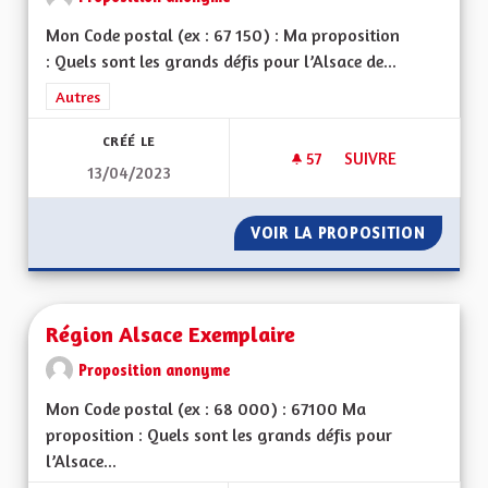
Mon Code postal (ex : 67 150) : Ma proposition
: Quels sont les grands défis pour l’Alsace de...
Filtrer les résultats de la catégorie : Autres
Autres
CRÉÉ LE
57
57 ABONNÉS
SUIVRE
13/04/2023
POUR UNE ALSACE
VOIR LA PROPOSITION
POUR U
Région Alsace Exemplaire
Proposition anonyme
Mon Code postal (ex : 68 000) : 67100 Ma
proposition : Quels sont les grands défis pour
l’Alsace...