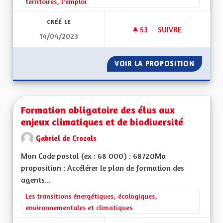
territoires, l'emploi
CRÉÉ LE
53
53 ABONNÉS
SUIVRE
14/04/2023
DÉVELOPPER LE BIL
VOIR LA PROPOSITION
DÉVELO
Formation obligatoire des élus aux
enjeux climatiques et de biodiversité
Gabriel de Crozals
Mon Code postal (ex : 68 000) : 68720Ma
proposition : Accélérer le plan de formation des
agents...
Filtrer les résultats de la catégorie : Les transitions énergéti
Les transitions énergétiques, écologiques,
environnementales et climatiques