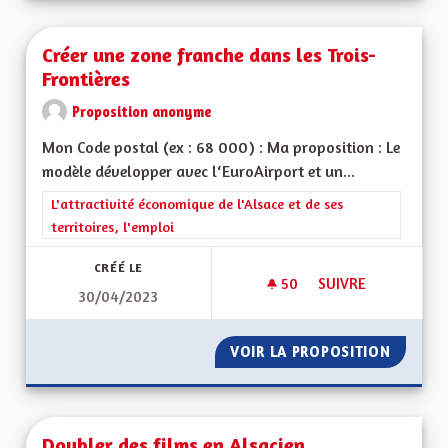
Créer une zone franche dans les Trois-
Frontières
Proposition anonyme
Mon Code postal (ex : 68 000) : Ma proposition : Le
modèle développer avec l‘EuroAirport et un...
Filtrer les résultats de la catégorie : L'attractivité économique 
L'attractivité économique de l'Alsace et de ses
territoires, l'emploi
CRÉÉ LE
50
50 ABONNÉS
SUIVRE
30/04/2023
CRÉER UNE ZONE F
VOIR LA PROPOSITION
CRÉER 
Doubler des films en Alsacien