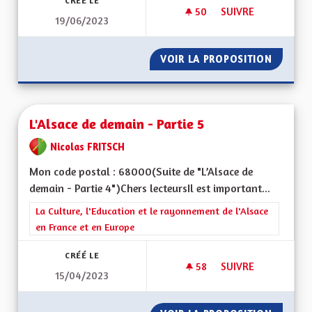
CRÉÉ LE
50
50 ABONNÉS
SUIVRE
19/06/2023
IMPOSER AUX POID
VOIR LA PROPOSITION
IMPOSE
L'Alsace de demain - Partie 5
Nicolas FRITSCH
Mon code postal : 68000(Suite de "L’Alsace de
demain - Partie 4")Chers lecteursIl est important...
Filtrer les résultats de la catégorie : La Culture, l'Education e
La Culture, l'Education et le rayonnement de l'Alsace
en France et en Europe
CRÉÉ LE
58
58 ABONNÉS
SUIVRE
15/04/2023
L'ALSACE DE DEMAIN