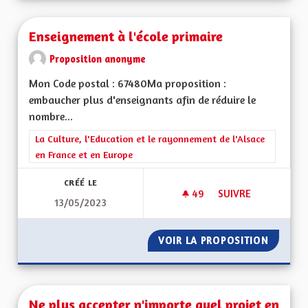
Enseignement à l'école primaire
Proposition anonyme
Mon Code postal : 67480Ma proposition :
embaucher plus d'enseignants afin de réduire le
nombre...
Filtrer les résultats de la catégorie : La Culture, l'Education e
La Culture, l'Education et le rayonnement de l'Alsace
en France et en Europe
CRÉÉ LE
49
49 ABONNÉS
SUIVRE
13/05/2023
ENSEIGNEMENT À L'
VOIR LA PROPOSITION
ENSEIG
Ne plus accepter n'importe quel projet en