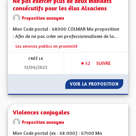
Ne pas exercer plus de deux mandats
consécutifs pour les élus Alsaciens
Proposition anonyme
Mon Code postal : 68000 COLMAR Ma proposition
: Afin de ne pas créer un professionnalisme de la...
Filtrer les résultats de la catégorie : Les services publics en pro
Les services publics en proximité
CRÉÉ LE
52
52 ABONNÉS
SUIVRE
13/04/2023
NE PAS EXERCER PL
VOIR LA PROPOSITION
NE PAS
Violences conjugales
Proposition anonyme
Mon Code postal (ex : 68 000) : 67100 Ma