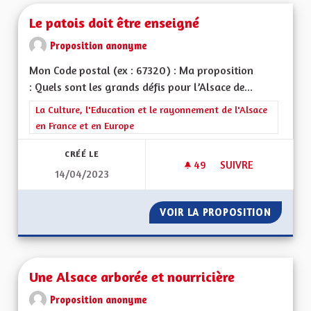
Le patois doit être enseigné
Proposition anonyme
Mon Code postal (ex : 67320) : Ma proposition
: Quels sont les grands défis pour l’Alsace de...
Filtrer les résultats de la catégorie : La Culture, l'Education e
La Culture, l'Education et le rayonnement de l'Alsace
en France et en Europe
CRÉÉ LE
49
49 ABONNÉS
SUIVRE
14/04/2023
LE PATOIS DOIT ÊT
VOIR LA PROPOSITION
LE PATO
Une Alsace arborée et nourricière
Proposition anonyme