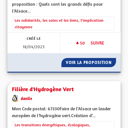
proposition : Quels sont les grands défis pour
l’Alsace...
Filtrer les résultats de la catégorie : Les solidarités, les soins e
Les solidarités, les soins et les liens, l'implication
citoyenne
CRÉÉ LE
50
50 ABONNÉS
SUIVRE
18/04/2023
VIOLENCES CONJUG
VOIR LA PROPOSITION
VIOLEN
Filière d'Hydrogène Vert
danile
Mon Code postal: 67330Faire de l'Alsace un leader
européen de l’hydrogène vert.Création d'...
Filtrer les résultats de la catégorie : Les transitions énergéti
Les transitions énergétiques, écologiques,