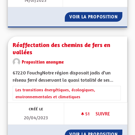
14/07/2023
POUR UNE ALSACE E
VOIR LA PROPOSITION
POUR U
Réaffectation des chemins de fers en
vallées
Proposition anonyme
67220 FouchyNotre région disposait jadis d'un
réseau ferré desservant la quasi totalité de ses...
Filtrer les résultats de la catégorie : Les transitions énergéti
Les transitions énergétiques, écologiques,
environnementales et climatiques
CRÉÉ LE
51
51 ABONNÉS
SUIVRE
20/04/2023
RÉAFFECTATION DES
VOIR LA PROPOSITION
RÉAFFE