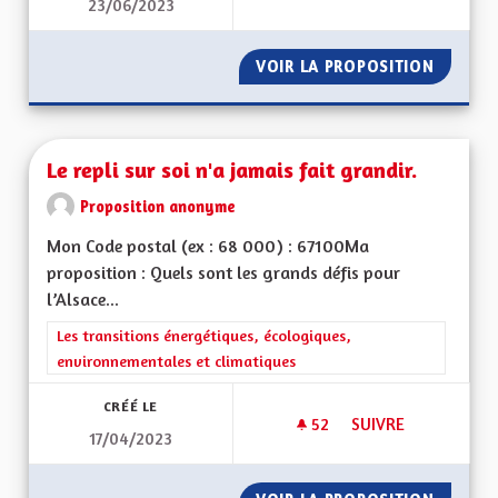
23/06/2023
PROPOSITION POUR 
VOIR LA PROPOSITION
PROPOS
Le repli sur soi n'a jamais fait grandir.
Proposition anonyme
Mon Code postal (ex : 68 000) : 67100Ma
proposition : Quels sont les grands défis pour
l’Alsace...
Filtrer les résultats de la catégorie : Les transitions énergéti
Les transitions énergétiques, écologiques,
environnementales et climatiques
CRÉÉ LE
52
52 ABONNÉS
SUIVRE
17/04/2023
LE REPLI SUR SOI N