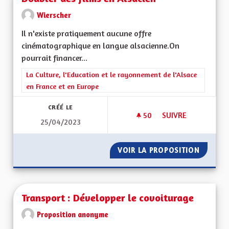
Wierscher
Il n'existe pratiquement aucune offre
cinématographique en langue alsacienne.On
pourrait financer...
Filtrer les résultats de la catégorie : La Culture, l'Education e
La Culture, l'Education et le rayonnement de l'Alsace
en France et en Europe
CRÉÉ LE
50
50 ABONNÉS
SUIVRE
25/04/2023
DOUBLER DES FILMS
VOIR LA PROPOSITION
DOUBLE
Transport : Développer le covoiturage
Proposition anonyme