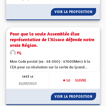
VOIR LA PROPOSITION
FISCALI
Pour que la seule Assemblée élue
représentative de l’Alsace défende notre
vraie Région.
PG
Mon Code postal (ex : 68 000) : 67000Merci à la
CEA pour sa résolution sur la sortie du Grand...
CRÉÉ LE
50
50 ABONNÉS
SUIVRE
02/07/2023
POUR QUE LA SEULE
VOIR LA PROPOSITION
POUR Q