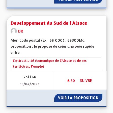
Developpement du Sud de l'Alsace
DK
Mon Code postal (ex : 68 000) : 68300Ma
proposition : Je propose de créer une voie rapide
entre...
Filtrer les résultats de la catégorie : L'attractivité économique 
L'attractivité économique de l'Alsace et de ses
territoires, l'emploi
CRÉÉ LE
50
50 ABONNÉS
SUIVRE
18/04/2023
DEVELOPPEMENT DU
VOIR LA PROPOSITION
DEVELO