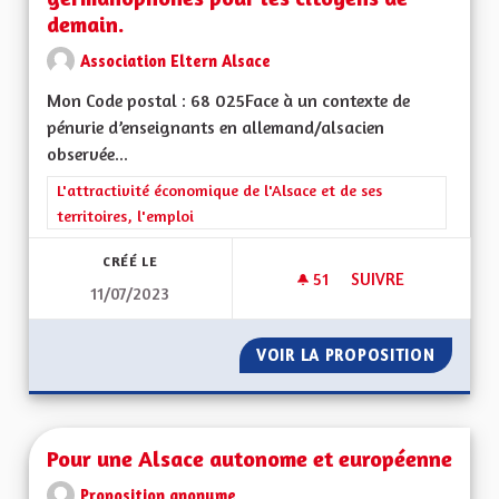
demain.
Association Eltern Alsace
Mon Code postal : 68 025Face à un contexte de
pénurie d’enseignants en allemand/alsacien
observée...
Filtrer les résultats de la catégorie : L'attractivité économique 
L'attractivité économique de l'Alsace et de ses
territoires, l'emploi
CRÉÉ LE
51
51 ABONNÉS
SUIVRE
11/07/2023
ALSACE BILINGUE,
VOIR LA PROPOSITION
ALSACE
Pour une Alsace autonome et européenne
Proposition anonyme