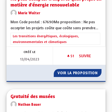
matière d'énergie renouvelable
Marie Walter
Mon Code postal : 67690Ma proposition : Ne pas
accepter les projets coûte que coûte sans prendre...
Filtrer les résultats de la catégorie : Les transitions énergéti
Les transitions énergétiques, écologiques,
environnementales et climatiques
CRÉÉ LE
51
51 ABONNÉS
SUIVRE
13/04/2023
NE PLUS ACCEPTER
VOIR LA PROPOSITION
NE PLU
Gratuité des musées
Nathan Bauer