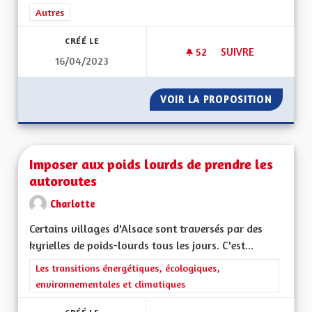
Filtrer les résultats de la catégorie : Autres
Autres
CRÉÉ LE
52
52 ABONNÉS
SUIVRE
16/04/2023
HAUT-RHINOIS, BAS-
VOIR LA PROPOSITION
HAUT-RH
Imposer aux poids lourds de prendre les
autoroutes
Charlotte
Certains villages d'Alsace sont traversés par des
kyrielles de poids-lourds tous les jours. C'est...
Filtrer les résultats de la catégorie : Les transitions énergéti
Les transitions énergétiques, écologiques,
environnementales et climatiques