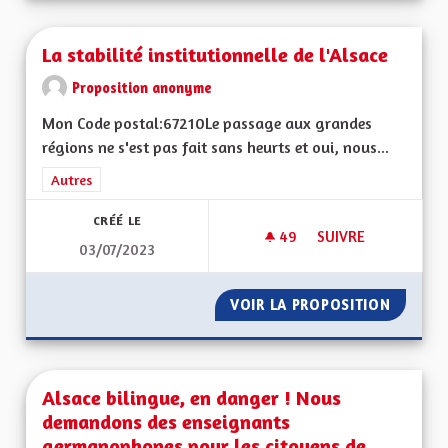
La stabilité institutionnelle de l'Alsace
Proposition anonyme
Mon Code postal:67210Le passage aux grandes
régions ne s'est pas fait sans heurts et oui, nous...
Filtrer les résultats de la catégorie : Autres
Autres
CRÉÉ LE
49
49 ABONNÉS
SUIVRE
03/07/2023
LA STABILITÉ INSTI
VOIR LA PROPOSITION
LA STAB
Alsace bilingue, en danger ! Nous
demandons des enseignants
germanophones pour les citoyens de