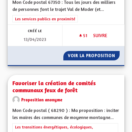
Mon Code postal 67350 : Tous les jours des milliers
de personnes font le trajet Val de Moder (et...
Filtrer les résultats de la catégorie : Les services publics en pro
Les services publics en proximité
CRÉÉ LE
51
51 ABONNÉS
SUIVRE
13/04/2023
TRANSPORT : DÉVE
VOIR LA PROPOSITION
TRANSP
Favoriser la création de comités
communaux feux de forêt
Proposition anonyme
Mon Code postal ( 68290 ) : Ma proposition : inciter
les maires des communes de moyenne montagne...
Filtrer les résultats de la catégorie : Les transitions énergéti
Les transitions énergétiques, écologiques,