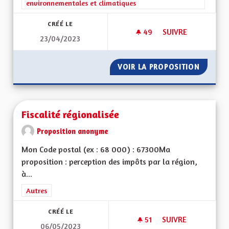
environnementales et climatiques
CRÉÉ LE
49
49 ABONNÉS
SUIVRE
23/04/2023
FAVORISER LA CRÉ
VOIR LA PROPOSITION
FAVORI
Fiscalité régionalisée
Proposition anonyme
Mon Code postal (ex : 68 000) : 67300Ma
proposition : perception des impôts par la région,
à...
Filtrer les résultats de la catégorie : Autres
Autres
CRÉÉ LE
51
51 ABONNÉS
SUIVRE
06/05/2023
FISCALITÉ RÉGIONA