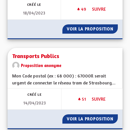
CRÉÉ LE
49
49 ABONNÉS
SUIVRE
18/04/2023
RÉGION ALSACE EX
VOIR LA PROPOSITION
RÉGION
Transports Publics
Proposition anonyme
Mon Code postal (ex : 68 000) : 67000Il serait
urgent de connecter le réseau tram de Strasbourg...
CRÉÉ LE
51
51 ABONNÉS
SUIVRE
14/04/2023
TRANSPORTS PUBLI
VOIR LA PROPOSITION
TRANSP