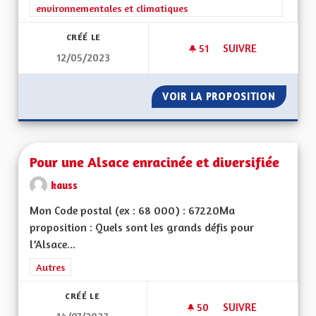
environnementales et climatiques
CRÉÉ LE
51
51 ABONNÉS
SUIVRE
12/05/2023
FILIÈRE D'HYDROGÈ
VOIR LA PROPOSITION
FILIÈR
Pour une Alsace enracinée et diversifiée
kauss
Mon Code postal (ex : 68 000) : 67220Ma
proposition : Quels sont les grands défis pour
l’Alsace...
Filtrer les résultats de la catégorie : Autres
Autres
CRÉÉ LE
50
50 ABONNÉS
SUIVRE