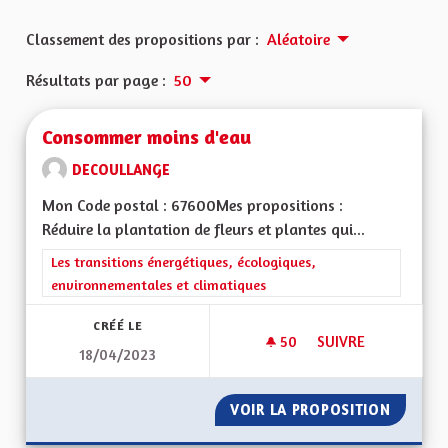
Classement des propositions par :
Aléatoire
Résultats par page :
50
Consommer moins d'eau
DECOULLANGE
Mon Code postal : 67600Mes propositions :
Réduire la plantation de fleurs et plantes qui...
Filtrer les résultats de la catégorie : Les transitions énergéti
Les transitions énergétiques, écologiques,
environnementales et climatiques
CRÉÉ LE
50
50 ABONNÉS
SUIVRE
18/04/2023
CONSOMMER MOINS
VOIR LA PROPOSITION
CONSOM