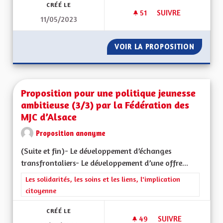
CRÉÉ LE
51
51 ABONNÉS
SUIVRE
11/05/2023
FORMATION OBLIGAT
VOIR LA PROPOSITION
FORMAT
Proposition pour une politique jeunesse
ambitieuse (3/3) par la Fédération des
MJC d’Alsace
Proposition anonyme
(Suite et fin)- Le développement d’échanges
transfrontaliers- Le développement d’une offre...
Filtrer les résultats de la catégorie : Les solidarités, les soins e
Les solidarités, les soins et les liens, l'implication
citoyenne
CRÉÉ LE
49
49 ABONNÉS
SUIVRE