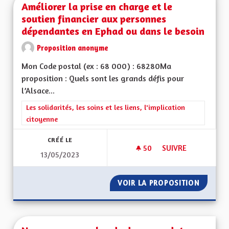
Améliorer la prise en charge et le
soutien financier aux personnes
dépendantes en Ephad ou dans le besoin
Proposition anonyme
Mon Code postal (ex : 68 000) : 68280Ma
proposition : Quels sont les grands défis pour
l’Alsace...
Filtrer les résultats de la catégorie : Les solidarités, les soins e
Les solidarités, les soins et les liens, l'implication
citoyenne
CRÉÉ LE
50
50 ABONNÉS
SUIVRE
13/05/2023
AMÉLIORER LA PRIS
VOIR LA PROPOSITION
AMÉLIO