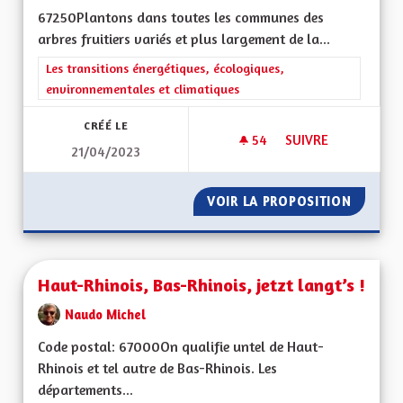
67250Plantons dans toutes les communes des
arbres fruitiers variés et plus largement de la...
Filtrer les résultats de la catégorie : Les transitions énergéti
Les transitions énergétiques, écologiques,
environnementales et climatiques
CRÉÉ LE
54
54 ABONNÉS
SUIVRE
21/04/2023
UNE ALSACE ARBOR
VOIR LA PROPOSITION
UNE AL
Haut-Rhinois, Bas-Rhinois, jetzt langt’s !
Naudo Michel
Code postal: 67000On qualifie untel de Haut-
Rhinois et tel autre de Bas-Rhinois. Les
départements...