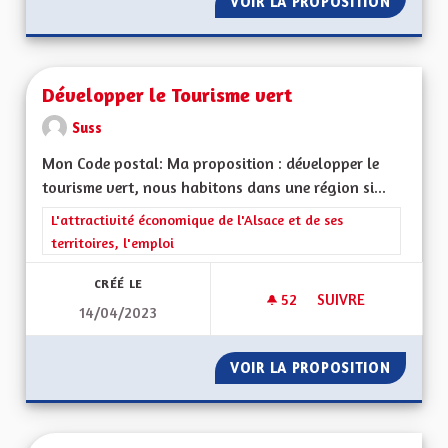
VOIR LA PROPOSITION
LE REPL
Développer le Tourisme vert
Suss
Mon Code postal: Ma proposition : développer le
tourisme vert, nous habitons dans une région si...
Filtrer les résultats de la catégorie : L'attractivité économique 
L'attractivité économique de l'Alsace et de ses
territoires, l'emploi
CRÉÉ LE
52
52 ABONNÉS
SUIVRE
14/04/2023
DÉVELOPPER LE TO
VOIR LA PROPOSITION
DÉVELO