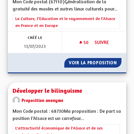
Mon Code postal (67110)Généralisation de la
gratuité des musées et autres lieux culturels pour...
Filtrer les résultats de la catégorie : La Culture, l'Education e
La Culture, l'Education et le rayonnement de l'Alsace
en France et en Europe
CRÉÉ LE
50
50 ABONNÉS
SUIVRE
13/07/2023
GRATUITÉ DES MUS
VOIR LA PROPOSITION
GRATUI
Développer le bilinguisme
Proposition anonyme
Mon Code postal : 68730Ma proposition : De part sa
position l'Alsace est un carrefour...
Filtrer les résultats de la catégorie : L'attractivité économique 
L'attractivité économique de l'Alsace et de ses