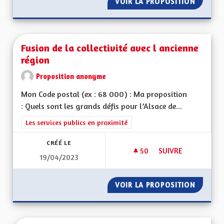
VOIR LA PROPOSITION
L'ALSAC
Fusion de la collectivité avec l ancienne
région
Proposition anonyme
Mon Code postal (ex : 68 000) : Ma proposition
: Quels sont les grands défis pour l’Alsace de...
Filtrer les résultats de la catégorie : Les services publics en pro
Les services publics en proximité
CRÉÉ LE
50
50 ABONNÉS
SUIVRE
19/04/2023
VOIR LA PROPOSITION
FUSION