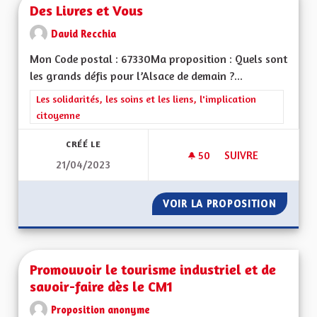
Des Livres et Vous
David Recchia
Mon Code postal : 67330Ma proposition : Quels sont
les grands défis pour l’Alsace de demain ?...
Filtrer les résultats de la catégorie : Les solidarités, les soins e
Les solidarités, les soins et les liens, l'implication
citoyenne
CRÉÉ LE
50
50 ABONNÉS
SUIVRE
21/04/2023
DES LIVRES ET VOU
VOIR LA PROPOSITION
DES LI
Promouvoir le tourisme industriel et de
savoir-faire dès le CM1
Proposition anonyme