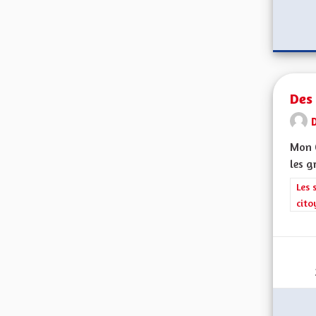
Des 
Mon C
les g
Filt
Les 
cito