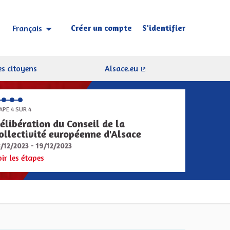
Créer un compte
S'identifier
Français
Choisir la langue
Sprache wählen
s citoyens
Alsace.eu
(Lien externe)
APE 4 SUR 4
élibération du Conseil de la
ollectivité européenne d'Alsace
8/12/2023 - 19/12/2023
oir les étapes