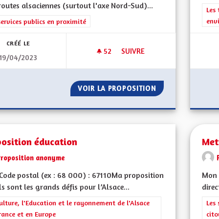
outes alsaciennes (surtout l'axe Nord-Sud)...
Filt
Les 
env
rer les résultats de la catégorie : Les services publics en proximité
services publics en proximité
CRÉÉ LE
52
52 ABONNÉS
SUIVRE
19/04/2023
METTRE ENFIN EN OEUVRE LA 
VOIR LA PROPOSITION
METTRE ENFIN EN
position éducation
Met
Proposition anonyme
ode postal (ex : 68 000) : 67110Ma proposition
Mon 
ls sont les grands défis pour l’Alsace...
direc
rer les résultats de la catégorie : La Culture, l'Education et le rayonne
ulture, l'Education et le rayonnement de l'Alsace
Filt
Les 
rance et en Europe
cit