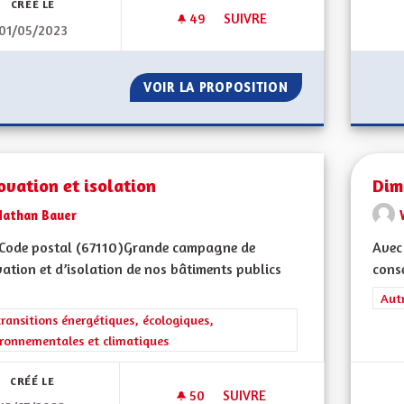
CRÉÉ LE
49
49 ABONNÉS
SUIVRE
01/05/2023
CRÉER UN SERVICE MILITAIRE
VOIR LA PROPOSITION
CRÉER UN SERVIC
vation et isolation
Dim
Nathan Bauer
Code postal (67110)Grande campagne de
Avec 
ation et d’isolation de nos bâtiments publics
conse
Filt
Aut
rer les résultats de la catégorie : Les transitions énergétiques, écolog
transitions énergétiques, écologiques,
ronnementales et climatiques
CRÉÉ LE
50
50 ABONNÉS
SUIVRE