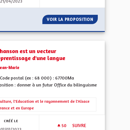
21/04/2023
DIMINUER LE NOMBRE D'ÉLUS
ISOLATION
VOIR LA PROPOSITION
DIMINUER LE NO
chanson est un vecteur
pprentissage d'une langue
Jean-Marie
Code postal (ex : 68 000) : 67700Ma
sition : donner à un futur Office du bilinguisme
l'implication citoyenne
rer les résultats de la catégorie : La Culture, l'Education et le rayonne
ulture, l'Education et le rayonnement de l'Alsace
rance et en Europe
CRÉÉ LE
50
50 ABONNÉS
SUIVRE
07/07/2023
 LOCAL ALSACIEN (1/2)
LA CHANSON EST UN VECTEUR