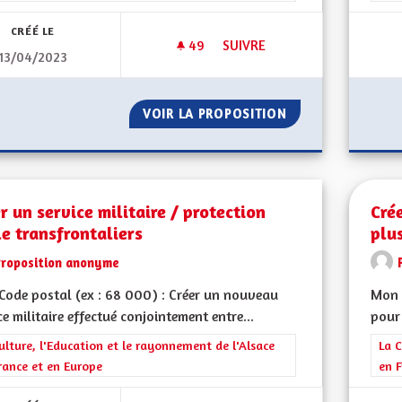
CRÉÉ LE
49
49 ABONNÉS
SUIVRE
13/04/2023
PROPOSITION ÉDUCATION
VOIR LA PROPOSITION
PROPOSITION ÉD
r un service militaire / protection
Cré
le transfrontaliers
plu
Proposition anonyme
ode postal (ex : 68 000) : Créer un nouveau
Mon 
ce militaire effectué conjointement entre...
pour 
rer les résultats de la catégorie : La Culture, l'Education et le rayonne
ulture, l'Education et le rayonnement de l'Alsace
Filt
La C
rance et en Europe
en F