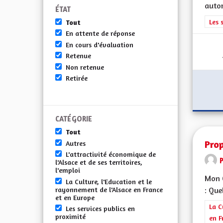
autor
ÉTAT
Filt
Les 
Tout
En attente de réponse
En cours d'évaluation
Retenue
Non retenue
Retirée
CATÉGORIE
Tout
Pro
Autres
L'attractivité économique de
l'Alsace et de ses territoires,
l'emploi
Mon C
La Culture, l'Education et le
rayonnement de l'Alsace en France
: Que
et en Europe
Filt
La C
Les services publics en
proximité
en F