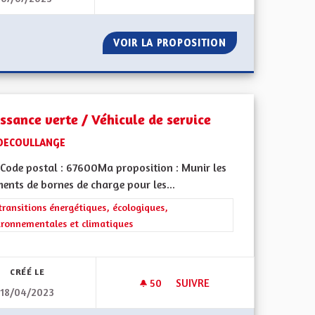
 DE RETRAITE LOCAL ALSACIEN (1/2)
VOIR LA PROPOSITION
LA CHANSON EST
issance verte / Véhicule de service
DECOULLANGE
Code postal : 67600Ma proposition : Munir les
ents de bornes de charge pour les...
rer les résultats de la catégorie : Les transitions énergétiques, écolog
transitions énergétiques, écologiques,
ironnementales et climatiques
iques, environnementales et climatiques
CRÉÉ LE
50
50 ABONNÉS
SUIVRE
18/04/2023
 NATURE ET MADE IN ELSASS
CROISSANCE VERTE / VÉHICUL