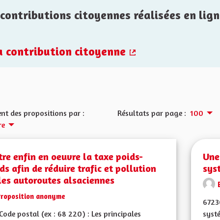
contributions citoyennes réalisées en lign
la contribution citoyenne
(Lien externe)
nt des propositions par :
Résultats par page :
100
re
re enfin en oeuvre la taxe poids-
Une
ds afin de réduire trafic et pollution
sys
les autoroutes alsaciennes
Proposition anonyme
67230
ode postal (ex : 68 220) : Les principales
systé