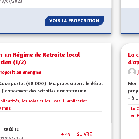
13/07/2023
RÉNOVATION ET ISOLATION
VOIR LA PROPOSITION
RÉNOVATION ET 
r un Régime de Retraite local
La 
cien (1/2)
d'a
Proposition anonyme
ode postal (68 000) :Ma proposition : le débat
Mon 
e financement des retraites démontre une...
propo
- à...
rer les résultats de la catégorie : Les solidarités, les soins et les liens, 
solidarités, les soins et les liens, l'implication
yenne
Filt
La C
en F
CRÉÉ LE
49
49 ABONNÉS
SUIVRE
01/05/2023
CRÉER UN RÉGIME DE RETRAITE