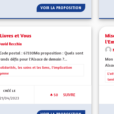
VOIR LA PROPOSITION
CRÉATION DES LA
Livres et Vous
Mis
l'E
David Recchia
ode postal : 67330Ma proposition : Quels sont
rands défis pour l’Alsace de demain ?...
Mon 
Alsac
rer les résultats de la catégorie : Les solidarités, les soins et les liens, 
solidarités, les soins et les liens, l'implication
yenne
Filt
L'at
terr
CRÉÉ LE
50
50 ABONNÉS
SUIVRE
21/04/2023
DES LIVRES ET VOUS