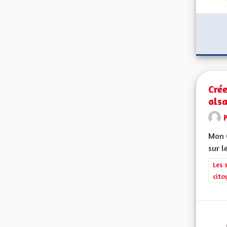
Crée
alsa
Mon C
sur l
Filt
Les 
cito