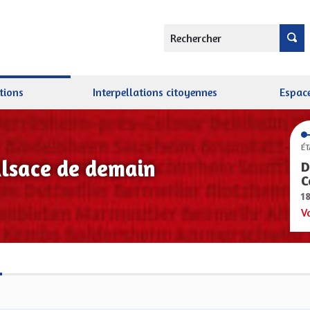
Rechercher
tions
Interpellations citoyennes
Espace
ÉT
Alsace de demain
D
C
1
V