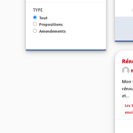
TYPE
Tout
Propositions
Amendements
Réno
Mon 
rénov
et...
Filt
Les 
envi