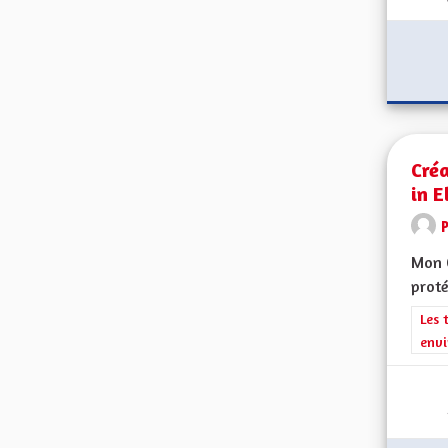
Créa
in E
Mon C
proté
Filt
Les 
envi