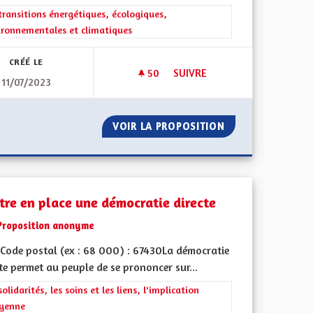
rer les résultats de la catégorie : Les transitions énergétiques, écolog
transitions énergétiques, écologiques,
ironnementales et climatiques
CRÉÉ LE
50
50 ABONNÉS
SUIVRE
11/07/2023
TAXE POIDS-LOURDS AFIN DE RÉDUIRE TRAFIC ET POLLUTION SUR 
UNE ALSACE RÉSILIENTE FACE
 OEUVRE LA TAXE POIDS-LOURDS AFIN DE RÉDUIRE TRAFIC E
VOIR LA PROPOSITION
UNE ALSACE RÉSI
tre en place une démocratie directe
Proposition anonyme
Code postal (ex : 68 000) : 67430La démocratie
te permet au peuple de se prononcer sur...
ment de l'Alsace en France et en Europe
rer les résultats de la catégorie : Les solidarités, les soins et les liens, 
solidarités, les soins et les liens, l'implication
oyenne