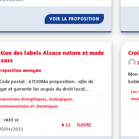
VOIR LA PROPOSITION
CRÉER UN RÉGIME
tion des labels Alsace nature et made
Cro
lsass
Proposition anonyme
Mon 
ode postal : 67130Ma proposition : afin de
batim
ger et garantir les acquis du droit local...
Filt
Les 
env
rer les résultats de la catégorie : Les transitions énergétiques, écolog
transitions énergétiques, écologiques,
ronnementales et climatiques
CRÉÉ LE
52
52 ABONNÉS
SUIVRE
17/04/2023
CRÉATION DES LABELS ALSACE