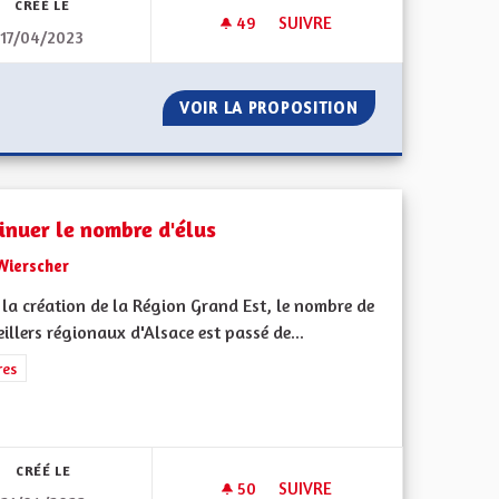
CRÉÉ LE
49
49 ABONNÉS
SUIVRE
17/04/2023
 / PROTECTION CIVILE TRANSFRONTALIERS
CRÉER DES CLASSES BILINGUE
E MILITAIRE / PROTECTION CIVILE TRANSFRONTALIERS
VOIR LA PROPOSITION
CRÉER DES CLASS
inuer le nombre d'élus
Wierscher
la création de la Région Grand Est, le nombre de
illers régionaux d'Alsace est passé de...
rer les résultats de la catégorie : Autres
res
iques, environnementales et climatiques
CRÉÉ LE
50
50 ABONNÉS
SUIVRE