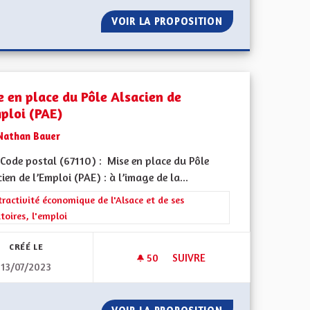
BELS ALSACE NATURE ET MADE IN ELSASS
VOIR LA PROPOSITION
CROISSANCE VERT
e en place du Pôle Alsacien de
mploi (PAE)
Nathan Bauer
Code postal (67110) : Mise en place du Pôle
ien de l’Emploi (PAE) : à l’image de la...
l'implication citoyenne
rer les résultats de la catégorie : L'attractivité économique de l'Alsace e
tractivité économique de l'Alsace et de ses
itoires, l'emploi
CRÉÉ LE
50
50 ABONNÉS
SUIVRE
13/07/2023
MISE EN PLACE DU PÔLE ALSAC