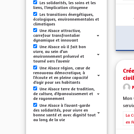
Les solidarités, les soins et les
liens, l'implication citoyenne
Les transitions énergétiques,
écologiques, environnementales et
climatiques
Une Alsace attractive,
carrefour transfrontalier
dynamique et innovant
Une Alsace où il fait bon
vivre, au sein d’un
environnement préservé et
tourné vers l’avenir
Une Alsace région, cœur de
Crée
renouveau démocratique, à
civi
l’écoute et en pleine capacité
d’agir pour ses habitants
Une Alsace terre de tradition,
de culture, d’épanouissement et
Mon C
de rayonnement
servi
Une Alsace à l’avant-garde
des solidarités, pour vivre en
bonne santé et avec dignité tout
Filt
La C
au long de la vie
en F