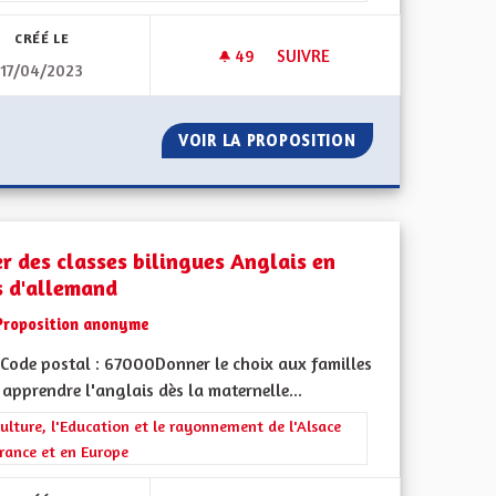
CRÉÉ LE
49
49 ABONNÉS
SUIVRE
17/04/2023
METTRE EN PLACE UNE DÉMOC
UCATION
VOIR LA PROPOSITION
METTRE EN PLAC
er des classes bilingues Anglais en
s d'allemand
Proposition anonyme
Code postal : 67000Donner le choix aux familles
apprendre l'anglais dès la maternelle...
ment de l'Alsace en France et en Europe
rer les résultats de la catégorie : La Culture, l'Education et le rayonne
ulture, l'Education et le rayonnement de l'Alsace
rance et en Europe