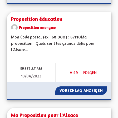
Proposition éducation
Proposition anonyme
Mon Code postal (ex : 68 000) : 67110Ma
proposition : Quels sont les grands défis pour
l’Alsace...
Ergebnisse nach Kategorie filtern:
ERSTELLT AM
49
49 FOLLOWER
FOLGEN
13/04/2023
PROPOSITION ÉDUC
VORSCHLAG ANZEIGEN
PROPOS
Ma Proposition pour l'Alsace