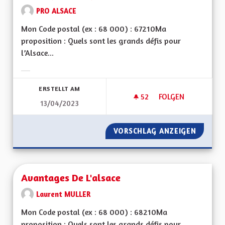
PRO ALSACE
Mon Code postal (ex : 68 000) : 67210Ma
proposition : Quels sont les grands défis pour
l’Alsace...
Ergebnisse nach Kategorie filtern:
ERSTELLT AM
52
52 FOLLOWER
FOLGEN
13/04/2023
MA PROPOSITION P
VORSCHLAG ANZEIGEN
MA PRO
Avantages De L'alsace
Laurent MULLER
Mon Code postal (ex : 68 000) : 68210Ma
proposition : Quels sont les grands défis pour