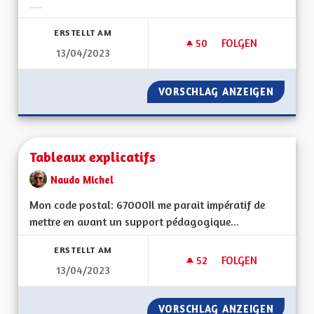
Ergebnisse nach Kategorie filtern:
ERSTELLT AM
50
50 FOLLOWER
FOLGEN
13/04/2023
TABLEAUX EXPLICAT
VORSCHLAG ANZEIGEN
TABLEA
Tableaux explicatifs
Naudo Michel
Mon code postal: 67000 Il me parait impératif de
mettre en avant un support pédagogique...
ERSTELLT AM
52
52 FOLLOWER
FOLGEN
13/04/2023
TABLEAUX EXPLICAT
VORSCHLAG ANZEIGEN
TABLEA