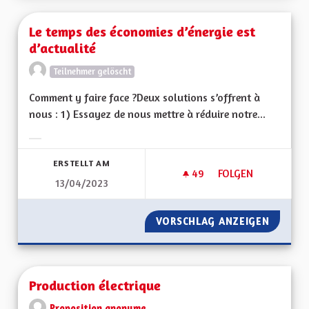
Le temps des économies d’énergie est
d’actualité
Teilnehmer gelöscht
Comment y faire face ?Deux solutions s’offrent à
nous : 1) Essayez de nous mettre à réduire notre...
Ergebnisse nach Kategorie filtern:
ERSTELLT AM
49
49 FOLLOWER
FOLGEN
13/04/2023
LE TEMPS DES ÉCON
VORSCHLAG ANZEIGEN
LE TEM
Production électrique
Proposition anonyme