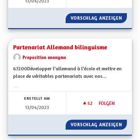
13/04/2023
LE HANDICAP C’EST 
VORSCHLAG ANZEIGEN
LE HAND
Partenariat Allemand bilinguisme
Proposition anonyme
67200Développer l'allemand à l'école et mettre en
place de véritables partenariats avec nos...
Ergebnisse nach Kategorie filtern:
ERSTELLT AM
52
52 FOLLOWER
FOLGEN
13/04/2023
PARTENARIAT ALLE
VORSCHLAG ANZEIGEN
PARTEN