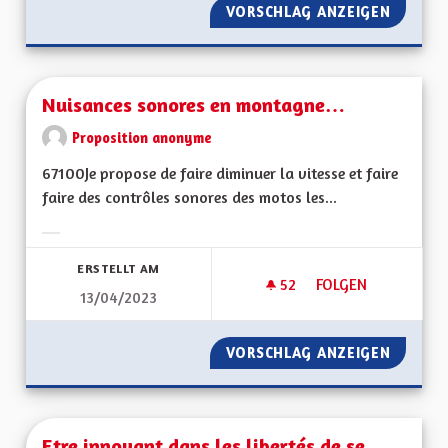
VORSCHLAG ANZEIGEN
S'ENGA
Nuisances sonores en montagne…
Proposition anonyme
67100Je propose de faire diminuer la vitesse et faire
faire des contrôles sonores des motos les...
Ergebnisse nach Kategorie filtern:
ERSTELLT AM
52
52 FOLLOWER
FOLGEN
13/04/2023
NUISANCES SONOR
VORSCHLAG ANZEIGEN
NUISAN
Etre innovant dans les libertés de se