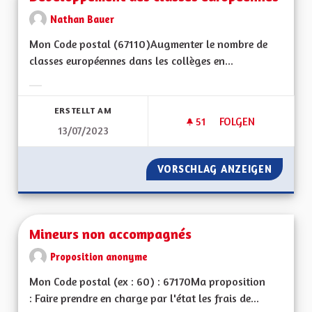
Nathan Bauer
Mon Code postal (67110)Augmenter le nombre de
classes européennes dans les collèges en...
Ergebnisse nach Kategorie filtern:
ERSTELLT AM
51
51 FOLLOWER
FOLGEN
13/07/2023
DÉVELOPPEMENT D
VORSCHLAG ANZEIGEN
DÉVELO
Mineurs non accompagnés
Proposition anonyme
Mon Code postal (ex : 60) : 67170Ma proposition
: Faire prendre en charge par l'état les frais de...