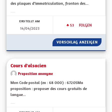
des plaques d'immatriculation, fronton des...
Ergebnisse nach Kategorie filtern:
ERSTELLT AM
53
53 FOLLOWER
FOLGEN
14/04/2023
DRAPEAU ALSACIEN
VORSCHLAG ANZEIGEN
DRAPEA
Cours d'alsacien
Proposition anonyme
Mon Code postal (ex : 68 000) : 67205Ma
proposition : proposer des cours gratuits de
langue...
Ergebnisse nach Kategorie filtern: