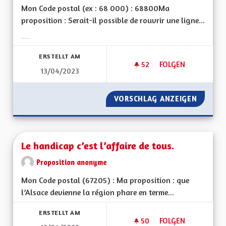
Mon Code postal (ex : 68 000) : 68800Ma
proposition : Serait-il possible de rouvrir une ligne...
Ergebnisse nach Kategorie filtern:
ERSTELLT AM
52
52 FOLLOWER
FOLGEN
13/04/2023
LIGNE DE TRAIN M
VORSCHLAG ANZEIGEN
LIGNE 
Le handicap c’est l’affaire de tous.
Proposition anonyme
Mon Code postal (67205) : Ma proposition : que
l’Alsace devienne la région phare en terme...
ERSTELLT AM
50
50 FOLLOWER
FOLGEN