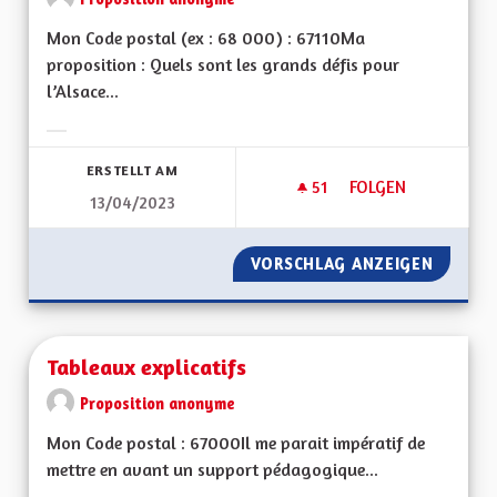
Mon Code postal (ex : 68 000) : 67110Ma
proposition : Quels sont les grands défis pour
l’Alsace...
Ergebnisse nach Kategorie filtern:
ERSTELLT AM
51
51 FOLLOWER
FOLGEN
13/04/2023
PRODUCTION ÉLEC
VORSCHLAG ANZEIGEN
PRODUC
Tableaux explicatifs
Proposition anonyme
Mon Code postal : 67000Il me parait impératif de
mettre en avant un support pédagogique...