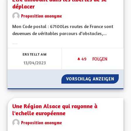
déplacer
Proposition anonyme
Mon Code postal : 67100Les routes de France sont
devenues de véritables parcours d'obstacles,...
Ergebnisse nach Kategorie filtern:
ERSTELLT AM
49
49 FOLLOWER
FOLGEN
13/04/2023
ETRE INNOVANT DAN
VORSCHLAG ANZEIGEN
ETRE I
Une Région Alsace qui rayonne à
l'echelle européenne
Proposition anonyme