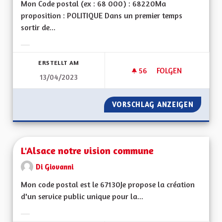
Mon Code postal (ex : 68 000) : 68220Ma
proposition : POLITIQUE Dans un premier temps
sortir de...
Ergebnisse nach Kategorie filtern:
ERSTELLT AM
56
56 FOLLOWER
FOLGEN
13/04/2023
UNE RÉGION ALSAC
VORSCHLAG ANZEIGEN
UNE RÉ
L'Alsace notre vision commune
Di Giovanni
Mon code postal est le 67130Je propose la création
d'un service public unique pour la...
Ergebnisse nach Kategorie filtern: