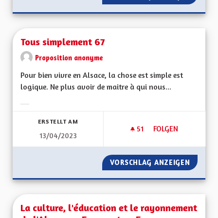
Tous simplement 67
Proposition anonyme
Pour bien vivre en Alsace, la chose est simple est
logique. Ne plus avoir de maitre à qui nous...
Ergebnisse nach Kategorie filtern:
ERSTELLT AM
51
51 FOLLOWER
FOLGEN
13/04/2023
TOUS SIMPLEMENT 
VORSCHLAG ANZEIGEN
TOUS S
La culture, l'éducation et le rayonnement