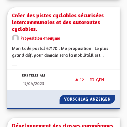
Créer des pistes cyclables sécurisées
intercommunales et des autoroutes
cyclables.
Proposition anonyme
Mon Code postal 67170 : Ma proposition : Le plus
grand défi pour demain sera la mobilité.Il est...
Ergebnisse nach Kategorie filtern:
ERSTELLT AM
52
52 FOLLOWER
FOLGEN
17/04/2023
CRÉER DES PISTES
VORSCHLAG ANZEIGEN
CRÉER 
Développement des classes européennes