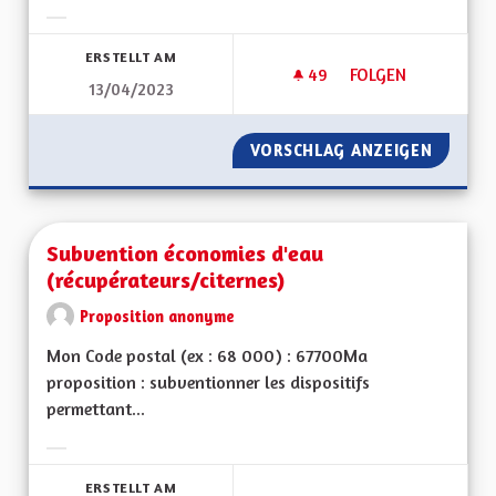
Ergebnisse nach Kategorie filtern:
ERSTELLT AM
49
49 FOLLOWER
FOLGEN
13/04/2023
MINEURS NON ACC
VORSCHLAG ANZEIGEN
MINEUR
Subvention économies d'eau
(récupérateurs/citernes)
Proposition anonyme
Mon Code postal (ex : 68 000) : 67700Ma
proposition : subventionner les dispositifs
permettant...
Ergebnisse nach Kategorie filtern:
ERSTELLT AM