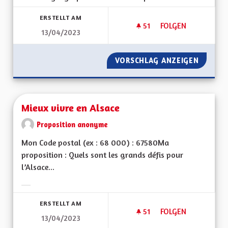
ERSTELLT AM
51
51 FOLLOWER
FOLGEN
13/04/2023
QUELLES SERONT LE
VORSCHLAG ANZEIGEN
QUELLE
Mieux vivre en Alsace
Proposition anonyme
Mon Code postal (ex : 68 000) : 67580Ma
proposition : Quels sont les grands défis pour
l’Alsace...
Ergebnisse nach Kategorie filtern:
ERSTELLT AM
51
51 FOLLOWER
FOLGEN
13/04/2023
MIEUX VIVRE EN AL