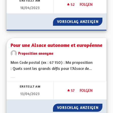
ERSTELLT AM
52
52 FOLLOWER
FOLGEN
18/04/2023
COURS D'ALSACIEN
VORSCHLAG ANZEIGEN
COURS 
Pour une Alsace autonome et européenne
Proposition anonyme
Mon Code postal (ex : 67 150) : Ma proposition
: Quels sont les grands défis pour l’Alsace de...
Ergebnisse nach Kategorie filtern:
ERSTELLT AM
57
57 FOLLOWER
FOLGEN
13/04/2023
POUR UNE ALSACE
VORSCHLAG ANZEIGEN
POUR U