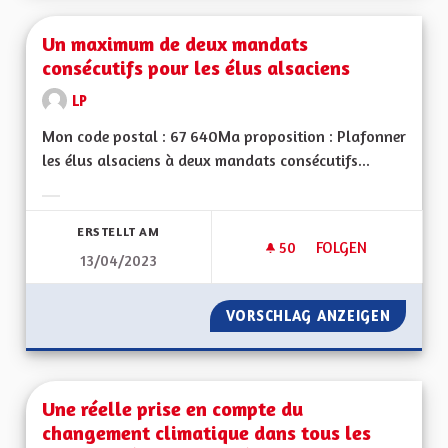
Un maximum de deux mandats
consécutifs pour les élus alsaciens
LP
Mon code postal : 67 640Ma proposition : Plafonner
les élus alsaciens à deux mandats consécutifs...
Ergebnisse nach Kategorie filtern:
ERSTELLT AM
50
50 FOLLOWER
FOLGEN
13/04/2023
UN MAXIMUM DE DE
VORSCHLAG ANZEIGEN
UN MAX
Une réelle prise en compte du
changement climatique dans tous les