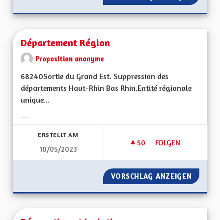
Département Région
Proposition anonyme
68240Sortie du Grand Est. Suppression des
départements Haut-Rhin Bas Rhin.Entité régionale
unique...
Ergebnisse nach Kategorie filtern:
ERSTELLT AM
50
50 FOLLOWER
FOLGEN
10/05/2023
DÉPARTEMENT RÉG
VORSCHLAG ANZEIGEN
DÉPART