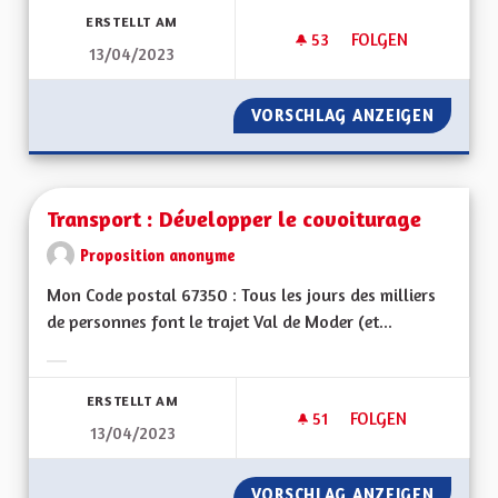
ERSTELLT AM
53
53 FOLLOWER
FOLGEN
13/04/2023
L'ALSACE NOTRE V
VORSCHLAG ANZEIGEN
L'ALSA
Transport : Développer le covoiturage
Proposition anonyme
Mon Code postal 67350 : Tous les jours des milliers
de personnes font le trajet Val de Moder (et...
Ergebnisse nach Kategorie filtern:
ERSTELLT AM
51
51 FOLLOWER
FOLGEN
13/04/2023
TRANSPORT : DÉVE
VORSCHLAG ANZEIGEN
TRANSP