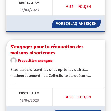
ERSTELLT AM
52
52 FOLLOWER
FOLGEN
13/04/2023
NE PAS EXERCER P
VORSCHLAG ANZEIGEN
NE PAS
S'engager pour la rénovation des
maisons alsaciennes
Proposition anonyme
Elles disparaissent les unes après les autres...
malheureusement ! La Collectivité européenne...
Ergebnisse nach Kategorie filtern:
ERSTELLT AM
56
56 FOLLOWER
FOLGEN
13/04/2023
S'ENGAGER POUR L