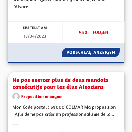
l’Alsace...
Ergebnisse nach Kategorie filtern:
ERSTELLT AM
50
50 FOLLOWER
FOLGEN
13/04/2023
AVANTAGES DE L'AL
VORSCHLAG ANZEIGEN
AVANTA
Ne pas exercer plus de deux mandats
consécutifs pour les élus Alsaciens
Proposition anonyme
Mon Code postal : 68000 COLMAR Ma proposition
: Afin de ne pas créer un professionnalisme de la...
Ergebnisse nach Kategorie filtern: