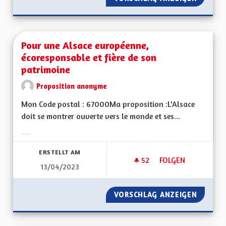
Pour une Alsace européenne,
écoresponsable et fière de son
patrimoine
Proposition anonyme
Mon Code postal : 67000Ma proposition :L'Alsace
doit se montrer ouverte vers le monde et ses...
Ergebnisse nach Kategorie filtern:
ERSTELLT AM
52
52 FOLLOWER
FOLGEN
13/04/2023
POUR UNE ALSACE 
VORSCHLAG ANZEIGEN
POUR U