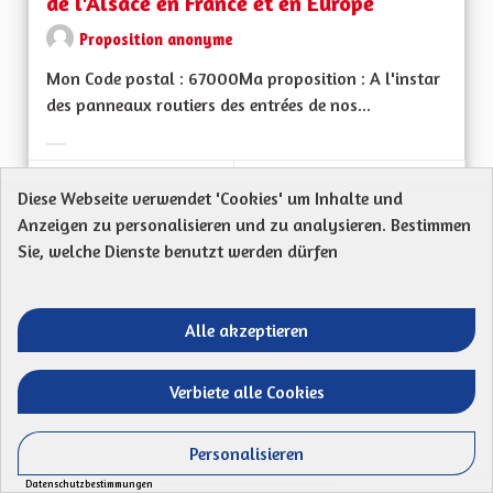
de l'Alsace en France et en Europe
Proposition anonyme
Mon Code postal : 67000Ma proposition : A l'instar
des panneaux routiers des entrées de nos...
Ergebnisse nach Kategorie filtern:
ERSTELLT AM
Diese Webseite verwendet 'Cookies' um Inhalte und
51
51 FOLLOWER
FOLGEN
13/04/2023
LA CULTURE, L'ÉDU
Anzeigen zu personalisieren und zu analysieren. Bestimmen
Sie, welche Dienste benutzt werden dürfen
VORSCHLAG ANZEIGEN
LA CUL
Alle akzeptieren
Ne plus accepter n'importe quel projet en
Verbiete alle Cookies
matière d'énergie renouvelable
Marie Walter
Personalisieren
Mon Code postal : 67690Ma proposition : Ne pas
Datenschutzbestimmungen