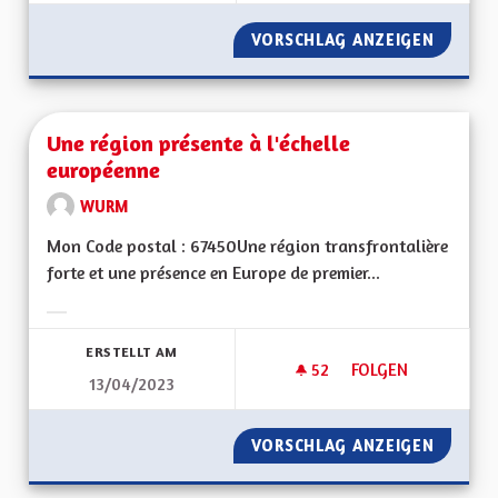
VORSCHLAG ANZEIGEN
MIEUX 
Une région présente à l'échelle
européenne
WURM
Mon Code postal : 67450Une région transfrontalière
forte et une présence en Europe de premier...
Ergebnisse nach Kategorie filtern:
ERSTELLT AM
52
52 FOLLOWER
FOLGEN
13/04/2023
UNE RÉGION PRÉSE
VORSCHLAG ANZEIGEN
UNE RÉ