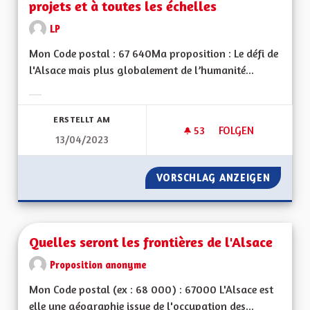
projets et à toutes les échelles
LP
Mon Code postal : 67 640Ma proposition : Le défi de
l'Alsace mais plus globalement de l’humanité...
Ergebnisse nach Kategorie filtern:
ERSTELLT AM
53
53 FOLLOWER
FOLGEN
13/04/2023
UNE RÉELLE PRISE 
VORSCHLAG ANZEIGEN
UNE RÉ
Quelles seront les frontières de l'Alsace
Proposition anonyme
Mon Code postal (ex : 68 000) : 67000 L'Alsace est
elle une géographie issue de l'occupation des...