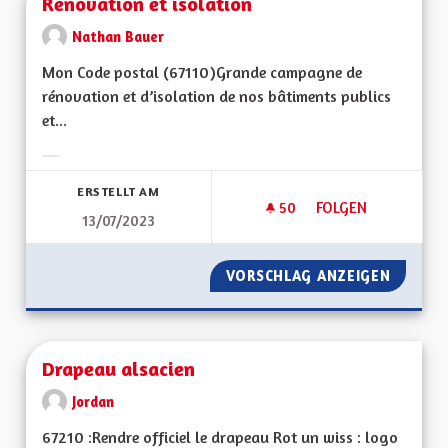
Rénovation et isolation
Nathan Bauer
Mon Code postal (67110)Grande campagne de
rénovation et d’isolation de nos bâtiments publics
et...
Ergebnisse nach Kategorie filtern:
ERSTELLT AM
50
50 FOLLOWER
FOLGEN
13/07/2023
RÉNOVATION ET IS
VORSCHLAG ANZEIGEN
RÉNOVA
Drapeau alsacien
Jordan
67210 :Rendre officiel le drapeau Rot un wiss : logo