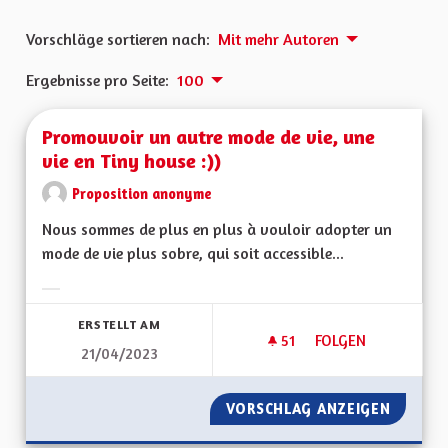
Vorschläge sortieren nach:
Mit mehr Autoren
Ergebnisse pro Seite:
100
Promouvoir un autre mode de vie, une
vie en Tiny house :))
Proposition anonyme
Nous sommes de plus en plus à vouloir adopter un
mode de vie plus sobre, qui soit accessible...
Ergebnisse nach Kategorie filtern:
ERSTELLT AM
51
51 FOLLOWER
FOLGEN
21/04/2023
PROMOUVOIR UN AUT
VORSCHLAG ANZEIGEN
PROMOU