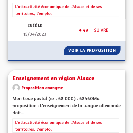
Filtrer les résultats de la catégorie : L'attractivité économique 
L'attractivité économique de l'Alsace et de ses
territoires, l'emploi
CRÉÉ LE
49
49 ABONNÉS
SUIVRE
15/04/2023
INFORMATION EN LI
VOIR LA PROPOSITION
INFORMA
Enseignement en région Alsace
Proposition anonyme
Mon Code postal (ex : 68 000) : 68460Ma
proposition : L'enseignement de la langue allemande
doit...
Filtrer les résultats de la catégorie : L'attractivité économique 
L'attractivité économique de l'Alsace et de ses
territoires, l'emploi