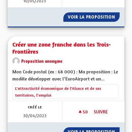
10/05/2023
DÉPARTEMENT RÉG
VOIR LA PROPOSITION
DÉPART
Créer une zone franche dans les Trois-
Frontières
Proposition anonyme
Mon Code postal (ex : 68 000) : Ma proposition : Le
modèle développer avec l‘EuroAirport et un...
Filtrer les résultats de la catégorie : L'attractivité économique 
L'attractivité économique de l'Alsace et de ses
territoires, l'emploi
CRÉÉ LE
50
50 ABONNÉS
SUIVRE
30/04/2023
CRÉER UNE ZONE F
VOIR LA PROPOSITION
CRÉER 