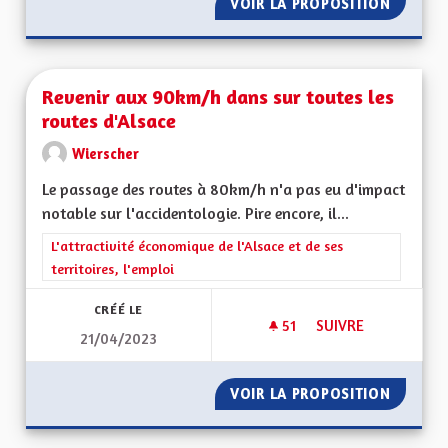
VOIR LA PROPOSITION
REVENU
Revenir aux 90km/h dans sur toutes les
routes d'Alsace
Wierscher
Le passage des routes à 80km/h n'a pas eu d'impact
notable sur l'accidentologie. Pire encore, il...
Filtrer les résultats de la catégorie : L'attractivité économique 
L'attractivité économique de l'Alsace et de ses
territoires, l'emploi
CRÉÉ LE
51
51 ABONNÉS
SUIVRE
21/04/2023
REVENIR AUX 90KM
VOIR LA PROPOSITION
REVENI