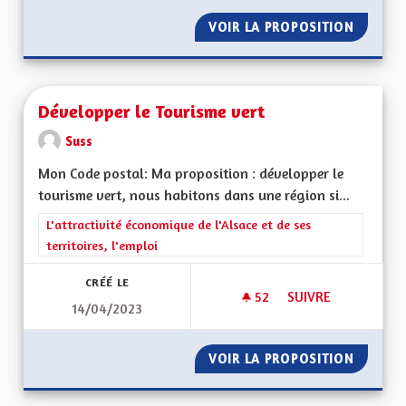
VOIR LA PROPOSITION
DROIT 
Développer le Tourisme vert
Suss
Mon Code postal: Ma proposition : développer le
tourisme vert, nous habitons dans une région si...
Filtrer les résultats de la catégorie : L'attractivité économique 
L'attractivité économique de l'Alsace et de ses
territoires, l'emploi
CRÉÉ LE
52
52 ABONNÉS
SUIVRE
14/04/2023
DÉVELOPPER LE TO
VOIR LA PROPOSITION
DÉVELO