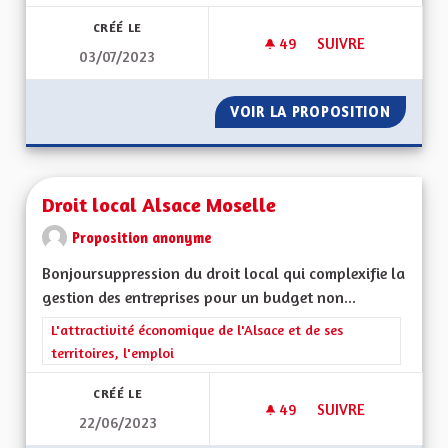
CRÉÉ LE
49
49 ABONNÉS
SUIVRE
03/07/2023
ENSEIGNEMENT EN 
VOIR LA PROPOSITION
ENSEIG
Droit local Alsace Moselle
Proposition anonyme
Bonjoursuppression du droit local qui complexifie la
gestion des entreprises pour un budget non...
Filtrer les résultats de la catégorie : L'attractivité économique 
L'attractivité économique de l'Alsace et de ses
territoires, l'emploi
CRÉÉ LE
49
49 ABONNÉS
SUIVRE
22/06/2023
DROIT LOCAL ALSA