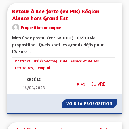
Retour à une forte (en PIB) Région
Alsace hors Grand Est
Proposition anonyme
Mon Code postal (ex : 68 000) : 68510Ma
proposition : Quels sont les grands défis pour
l’Alsace...
Filtrer les résultats de la catégorie : L'attractivité économique 
L'attractivité économique de l'Alsace et de ses
territoires, l'emploi
CRÉÉ LE
49
49 ABONNÉS
SUIVRE
14/06/2023
RETOUR À UNE FORT
VOIR LA PROPOSITION
RETOUR