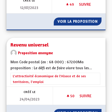
CRÉÉ LE
49
49 ABONNÉS
SUIVRE
12/07/2023
SORTIR DU GRAND E
VOIR LA PROPOSITION
SORTIR 
Revenu universel
Proposition anonyme
Mon Code postal (ex : 68 000) : 67200Ma
proposition : Le défi est de faire vivre tous les...
Filtrer les résultats de la catégorie : L'attractivité économique 
L'attractivité économique de l'Alsace et de ses
territoires, l'emploi
CRÉÉ LE
50
50 ABONNÉS
SUIVRE
24/04/2023
REVENU UNIVERSEL