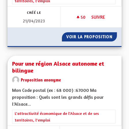
territoires, l'emploi
CRÉÉ LE
50
50 ABONNÉS
SUIVRE
21/04/2023
REDONNER LA COMP
VOIR LA PROPOSITION
REDONN
Pour une région Alsace autonome et
bilingue
Proposition anonyme
Mon Code postal (ex : 68 000) :67000 Ma
proposition : Quels sont les grands défis pour
l’Alsace...
Filtrer les résultats de la catégorie : L'attractivité économique 
L'attractivité économique de l'Alsace et de ses
territoires, l'emploi