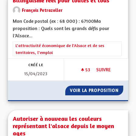
Bilinguisme réel pour toutes et tous
François Petrazoller
Mon Code postal (ex : 68 000) : 67100Ma
proposition : Quels sont les grands défis pour
l’Alsace...
Filtrer les résultats de la catégorie : L'attractivité économique 
L'attractivité économique de l'Alsace et de ses
territoires, l'emploi
CRÉÉ LE
53
53 ABONNÉS
SUIVRE
15/04/2023
BILINGUISME RÉEL
VOIR LA PROPOSITION
BILING
Autoriser à nouveau les couleurs
représentant l'alsace depuis le moyen
ages