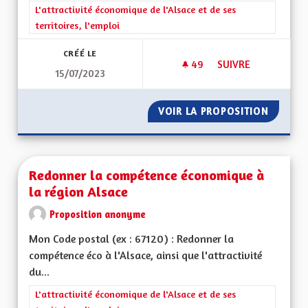
Filtrer les résultats de la catégorie : L'attractivité économique 
L'attractivité économique de l'Alsace et de ses
territoires, l'emploi
CRÉÉ LE
49
49 ABONNÉS
SUIVRE
15/07/2023
REDYNAMISATION 
VOIR LA PROPOSITION
REDYNA
Redonner la compétence économique à
la région Alsace
Proposition anonyme
Mon Code postal (ex : 67120) : Redonner la
compétence éco à l'Alsace, ainsi que l'attractivité
du...
Filtrer les résultats de la catégorie : L'attractivité économique 
L'attractivité économique de l'Alsace et de ses