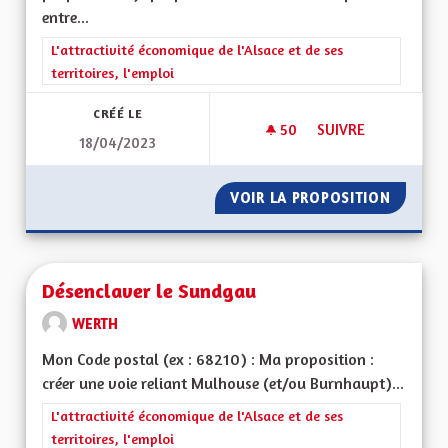
entre...
Filtrer les résultats de la catégorie : L'attractivité économique 
L'attractivité économique de l'Alsace et de ses
territoires, l'emploi
CRÉÉ LE
50
50 ABONNÉS
SUIVRE
18/04/2023
DEVELOPPEMENT DU
VOIR LA PROPOSITION
DEVELO
Désenclaver le Sundgau
WERTH
Mon Code postal (ex : 68210) : Ma proposition :
créer une voie reliant Mulhouse (et/ou Burnhaupt)...
Filtrer les résultats de la catégorie : L'attractivité économique 
L'attractivité économique de l'Alsace et de ses
territoires, l'emploi