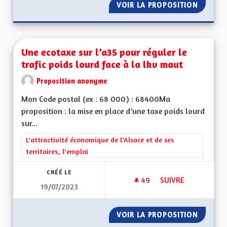
VOIR LA PROPOSITION
VITESS
Une ecotaxe sur l’a35 pour réguler le
trafic poids lourd face à la lkv maut
Proposition anonyme
Mon Code postal (ex : 68 000) : 68400Ma
proposition : la mise en place d’une taxe poids lourd
sur...
Filtrer les résultats de la catégorie : L'attractivité économique 
L'attractivité économique de l'Alsace et de ses
territoires, l'emploi
CRÉÉ LE
49
49 ABONNÉS
SUIVRE
19/07/2023
UNE ECOTAXE SUR L
VOIR LA PROPOSITION
UNE EC