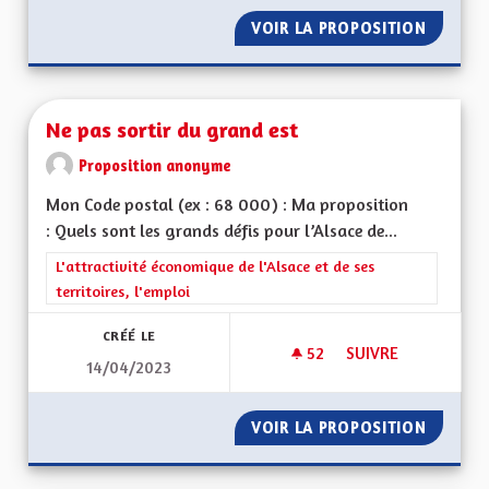
VOIR LA PROPOSITION
PÔLE M
Ne pas sortir du grand est
Proposition anonyme
Mon Code postal (ex : 68 000) : Ma proposition
: Quels sont les grands défis pour l’Alsace de...
Filtrer les résultats de la catégorie : L'attractivité économique 
L'attractivité économique de l'Alsace et de ses
territoires, l'emploi
CRÉÉ LE
52
52 ABONNÉS
SUIVRE
14/04/2023
NE PAS SORTIR DU 
VOIR LA PROPOSITION
NE PAS