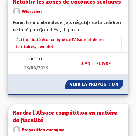
Rétablir les zones de vacances scolaires
Wierscher
Parmi les inombrables effets négatifs de la création
de la région Grand Est, il y a eu...
Filtrer les résultats de la catégorie : L'attractivité économique 
L'attractivité économique de l'Alsace et de ses
territoires, l'emploi
CRÉÉ LE
50
50 ABONNÉS
SUIVRE
28/04/2023
RÉTABLIR LES ZONE
VOIR LA PROPOSITION
RÉTABL
Rendre l’Alsace compétitive en matière
de fiscalité
Proposition anonyme