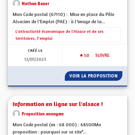
Nathan Bauer
Mon Code postal (67110) : Mise en place du Pôle
Alsacien de l’Emploi (PAE) : à l’image de la...
Filtrer les résultats de la catégorie : L'attractivité économique 
L'attractivité économique de l'Alsace et de ses
territoires, l'emploi
CRÉÉ LE
50
50 ABONNÉS
SUIVRE
13/07/2023
MISE EN PLACE DU P
VOIR LA PROPOSITION
MISE EN
Information en ligne sur l'alsace !
Proposition anonyme
Mon Code postal (ex : 68 000) : 68500Ma
proposition : pourquoi sur se site"...