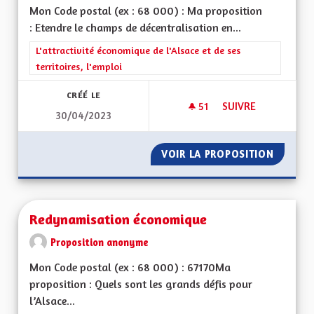
Mon Code postal (ex : 68 000) : Ma proposition
: Etendre le champs de décentralisation en...
Filtrer les résultats de la catégorie : L'attractivité économique 
L'attractivité économique de l'Alsace et de ses
territoires, l'emploi
CRÉÉ LE
51
51 ABONNÉS
SUIVRE
30/04/2023
RENDRE L’ALSACE C
VOIR LA PROPOSITION
RENDRE 
Redynamisation économique
Proposition anonyme
Mon Code postal (ex : 68 000) : 67170Ma
proposition : Quels sont les grands défis pour
l’Alsace...