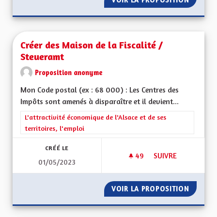
Créer des Maison de la Fiscalité /
Steueramt
Proposition anonyme
Mon Code postal (ex : 68 000) : Les Centres des
Impôts sont amenés à disparaître et il devient...
Filtrer les résultats de la catégorie : L'attractivité économique 
L'attractivité économique de l'Alsace et de ses
territoires, l'emploi
CRÉÉ LE
49
49 ABONNÉS
SUIVRE
01/05/2023
CRÉER DES MAISON 
VOIR LA PROPOSITION
CRÉER 