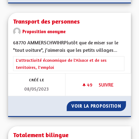
Transport des personnes
Proposition anonyme
68770 AMMERSCHWIHRPlutôt que de miser sur le
"tout voiture", j'aimerais que les petits villages...
Filtrer les résultats de la catégorie : L'attractivité économique 
L'attractivité économique de l'Alsace et de ses
territoires, l'emploi
CRÉÉ LE
49
49 ABONNÉS
SUIVRE
08/05/2023
TRANSPORT DES P
VOIR LA PROPOSITION
TRANSP
Totalement bilingue