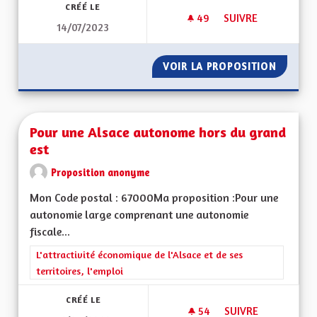
CRÉÉ LE
49
49 ABONNÉS
SUIVRE
14/07/2023
POUR UNE RÉGION 
VOIR LA PROPOSITION
POUR U
Pour une Alsace autonome hors du grand
est
Proposition anonyme
Mon Code postal : 67000Ma proposition :Pour une
autonomie large comprenant une autonomie
fiscale...
Filtrer les résultats de la catégorie : L'attractivité économique 
L'attractivité économique de l'Alsace et de ses
territoires, l'emploi
CRÉÉ LE
54
54 ABONNÉS
SUIVRE