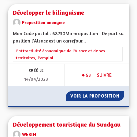
Développer le bilinguisme
Proposition anonyme
Mon Code postal : 68730Ma proposition : De part sa
position l'Alsace est un carrefour...
Filtrer les résultats de la catégorie : L'attractivité économique 
L'attractivité économique de l'Alsace et de ses
territoires, l'emploi
CRÉÉ LE
53
53 ABONNÉS
SUIVRE
14/04/2023
DÉVELOPPER LE BIL
VOIR LA PROPOSITION
DÉVELO
Développement touristique du Sundgau
WERTH