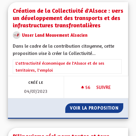
Création de la Collectivité d'Alsace : vers
un développement des transports et des
infrastructures transfrontalières
Unser Land Mouvement Alsacien
Dans le cadre de la contribution citoyenne, cette
proposition vise à créer la Collectivité...
Filtrer les résultats de la catégorie : L'attractivité économique 
L'attractivité économique de l'Alsace et de ses
territoires, l'emploi
CRÉÉ LE
56
56 ABONNÉS
SUIVRE
04/07/2023
CRÉATION DE LA CO
VOIR LA PROPOSITION
CRÉATI