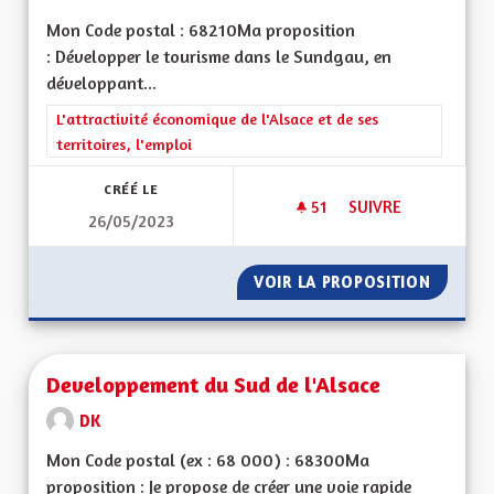
Mon Code postal : 68210Ma proposition
: Développer le tourisme dans le Sundgau, en
développant...
Filtrer les résultats de la catégorie : L'attractivité économique 
L'attractivité économique de l'Alsace et de ses
territoires, l'emploi
CRÉÉ LE
51
51 ABONNÉS
SUIVRE
26/05/2023
DÉVELOPPEMENT T
VOIR LA PROPOSITION
DÉVELO
Developpement du Sud de l'Alsace
DK
Mon Code postal (ex : 68 000) : 68300Ma
proposition : Je propose de créer une voie rapide