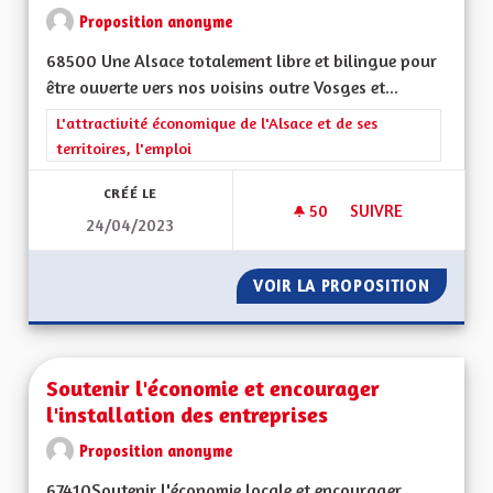
Proposition anonyme
68500 Une Alsace totalement libre et bilingue pour
être ouverte vers nos voisins outre Vosges et...
Filtrer les résultats de la catégorie : L'attractivité économique 
L'attractivité économique de l'Alsace et de ses
territoires, l'emploi
CRÉÉ LE
50
50 ABONNÉS
SUIVRE
24/04/2023
TOTALEMENT BILIN
VOIR LA PROPOSITION
TOTALE
Soutenir l'économie et encourager
l'installation des entreprises
Proposition anonyme
67410Soutenir l'économie locale et encourager