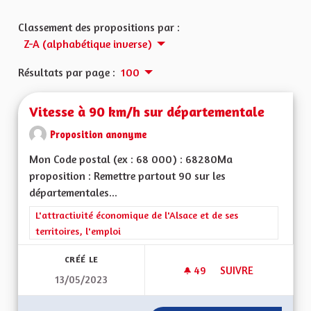
Classement des propositions par :
Z-A (alphabétique inverse)
Résultats par page :
100
Vitesse à 90 km/h sur départementale
Proposition anonyme
Mon Code postal (ex : 68 000) : 68280Ma
proposition : Remettre partout 90 sur les
départementales...
Filtrer les résultats de la catégorie : L'attractivité économique 
L'attractivité économique de l'Alsace et de ses
territoires, l'emploi
CRÉÉ LE
49
49 ABONNÉS
SUIVRE
13/05/2023
VITESSE À 90 KM/