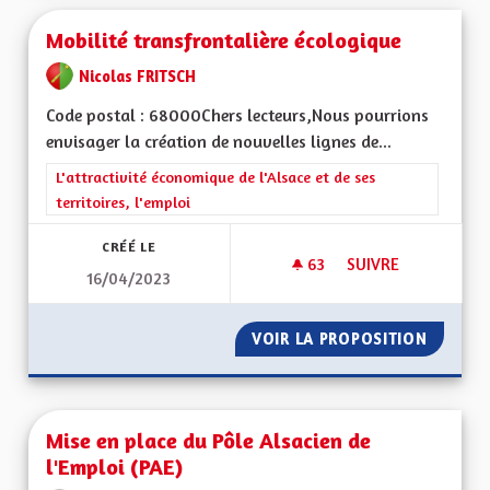
Mobilité transfrontalière écologique
Nicolas FRITSCH
Code postal : 68000Chers lecteurs,Nous pourrions
envisager la création de nouvelles lignes de...
Filtrer les résultats de la catégorie : L'attractivité économique 
L'attractivité économique de l'Alsace et de ses
territoires, l'emploi
CRÉÉ LE
63
63 ABONNÉS
SUIVRE
16/04/2023
MOBILITÉ TRANSFR
VOIR LA PROPOSITION
MOBILI
Mise en place du Pôle Alsacien de
l'Emploi (PAE)