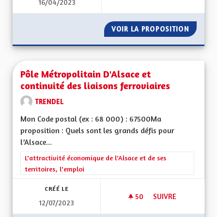
16/04/2023
POUR UNE ALSACE
VOIR LA PROPOSITION
POUR U
Pôle Métropolitain D'Alsace et
continuité des liaisons ferroviaires
TRENDEL
Mon Code postal (ex : 68 000) : 67500Ma
proposition : Quels sont les grands défis pour
l’Alsace...
Filtrer les résultats de la catégorie : L'attractivité économique 
L'attractivité économique de l'Alsace et de ses
territoires, l'emploi
CRÉÉ LE
50
50 ABONNÉS
SUIVRE
12/07/2023