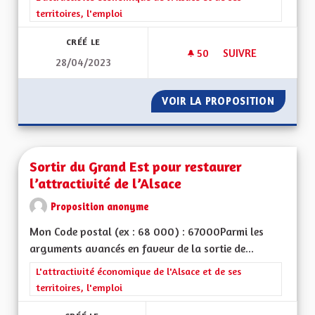
territoires, l'emploi
CRÉÉ LE
50
50 ABONNÉS
SUIVRE
28/04/2023
SOUTENIR L'ACTIV
VOIR LA PROPOSITION
SOUTEN
Sortir du Grand Est pour restaurer
l’attractivité de l’Alsace
Proposition anonyme
Mon Code postal (ex : 68 000) : 67000Parmi les
arguments avancés en faveur de la sortie de...
Filtrer les résultats de la catégorie : L'attractivité économique 
L'attractivité économique de l'Alsace et de ses
territoires, l'emploi