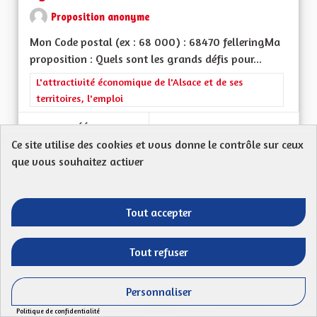
Proposition anonyme
Mon Code postal (ex : 68 000) : 68470 felleringMa
proposition : Quels sont les grands défis pour...
Filtrer les résultats de la catégorie : L'attractivité économique 
L'attractivité économique de l'Alsace et de ses
territoires, l'emploi
CRÉÉ LE
49
49 ABONNÉS
SUIVRE
Ce site utilise des cookies et vous donne le contrôle sur ceux
29/05/2023
AUTORISER À NOUV
que vous souhaitez activer
VOIR LA PROPOSITION
AUTORI
Tout accepter
Atouts et handicaps
Tout refuser
Proposition anonyme
Personnaliser
Handicaps:-Perte de sa situation geographique
Politique de confidentialité