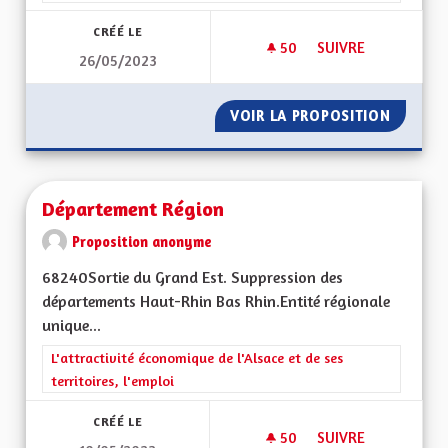
CRÉÉ LE
50
50 ABONNÉS
SUIVRE
26/05/2023
DÉSENCLAVER LE S
VOIR LA PROPOSITION
DÉSENC
Département Région
Proposition anonyme
68240Sortie du Grand Est. Suppression des
départements Haut-Rhin Bas Rhin.Entité régionale
unique...
Filtrer les résultats de la catégorie : L'attractivité économique 
L'attractivité économique de l'Alsace et de ses
territoires, l'emploi
CRÉÉ LE
50
50 ABONNÉS
SUIVRE