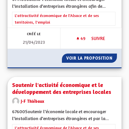
l'installation d'entreprises étrangères afin de...
Filtrer les résultats de la catégorie : L'attractivité économique 
L'attractivité économique de l'Alsace et de ses
territoires, l'emploi
CRÉÉ LE
49
49 ABONNÉS
SUIVRE
21/04/2023
VOIR LA PROPOSITION
SOUTEN
Soutenir l'activité économique et le
développement des entreprises locales
J-F Thiébaux
67600Soutenir l'économie locale et encourager
l'installation d'entreprises étrangères et par la...
Filtrer les résultats de la catégorie : L'attractivité économique 
L'attractivité économique de l'Alsace et de ses