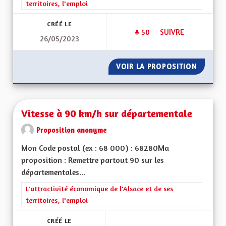
territoires, l'emploi
CRÉÉ LE
50
50 ABONNÉS
SUIVRE
26/05/2023
DÉSENCLAVER LE S
VOIR LA PROPOSITION
DÉSENC
Vitesse à 90 km/h sur départementale
Proposition anonyme
Mon Code postal (ex : 68 000) : 68280Ma
proposition : Remettre partout 90 sur les
départementales...
Filtrer les résultats de la catégorie : L'attractivité économique 
L'attractivité économique de l'Alsace et de ses
territoires, l'emploi
CRÉÉ LE