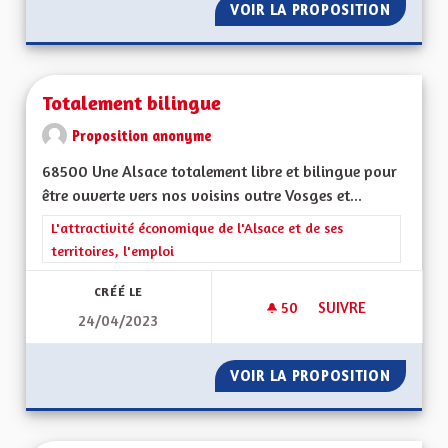
VOIR LA PROPOSITION
SOUTEN
Totalement bilingue
Proposition anonyme
68500 Une Alsace totalement libre et bilingue pour
être ouverte vers nos voisins outre Vosges et...
Filtrer les résultats de la catégorie : L'attractivité économique 
L'attractivité économique de l'Alsace et de ses
territoires, l'emploi
CRÉÉ LE
50
50 ABONNÉS
SUIVRE
24/04/2023
TOTALEMENT BILIN
VOIR LA PROPOSITION
TOTALE