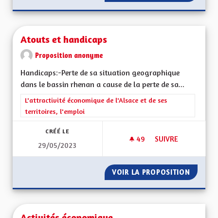
Atouts et handicaps
Proposition anonyme
Handicaps:-Perte de sa situation geographique
dans le bassin rhenan a cause de la perte de sa...
Filtrer les résultats de la catégorie : L'attractivité économique 
L'attractivité économique de l'Alsace et de ses
territoires, l'emploi
CRÉÉ LE
49
49 ABONNÉS
SUIVRE
29/05/2023
ATOUTS ET HANDIC
VOIR LA PROPOSITION
ATOUTS
Activités économique