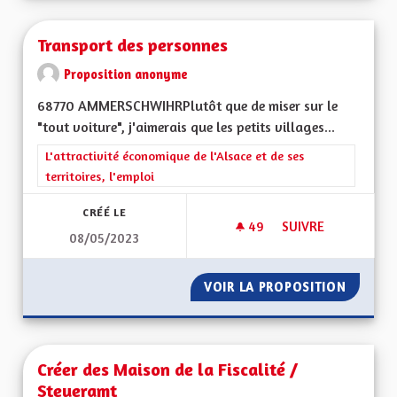
Transport des personnes
Proposition anonyme
68770 AMMERSCHWIHRPlutôt que de miser sur le
"tout voiture", j'aimerais que les petits villages...
Filtrer les résultats de la catégorie : L'attractivité économique 
L'attractivité économique de l'Alsace et de ses
territoires, l'emploi
CRÉÉ LE
49
49 ABONNÉS
SUIVRE
08/05/2023
TRANSPORT DES P
VOIR LA PROPOSITION
TRANSP
Créer des Maison de la Fiscalité /
Steueramt