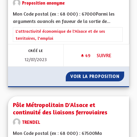
Proposition anonyme
Mon Code postal (ex : 68 000) : 67000Parmi les
arguments avancés en faveur de la sortie de...
Filtrer les résultats de la catégorie : L'attractivité économique 
L'attractivité économique de l'Alsace et de ses
territoires, l'emploi
CRÉÉ LE
49
49 ABONNÉS
SUIVRE
12/07/2023
SORTIR DU GRAND E
VOIR LA PROPOSITION
SORTIR 
Pôle Métropolitain D'Alsace et
continuité des liaisons ferroviaires
TRENDEL
Mon Code postal (ex : 68 000) : 67500Ma