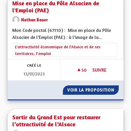
Mise en place du Pôle Alsacien de
l'Emploi (PAE)
Nathan Bauer
Mon Code postal (67110) : Mise en place du Pôle
Alsacien de l’Emploi (PAE) : à l’image de la...
Filtrer les résultats de la catégorie : L'attractivité économique 
L'attractivité économique de l'Alsace et de ses
territoires, l'emploi
CRÉÉ LE
50
50 ABONNÉS
SUIVRE
13/07/2023
MISE EN PLACE DU P
VOIR LA PROPOSITION
MISE EN
Sortir du Grand Est pour restaurer
l’attractivité de l’Alsace