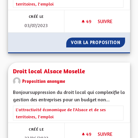
territoires, l'emploi
CRÉÉ LE
49
49 ABONNÉS
SUIVRE
03/07/2023
ENSEIGNEMENT EN 
VOIR LA PROPOSITION
ENSEIG
Droit local Alsace Moselle
Proposition anonyme
Bonjoursuppression du droit local qui complexifie la
gestion des entreprises pour un budget non...
Filtrer les résultats de la catégorie : L'attractivité économique 
L'attractivité économique de l'Alsace et de ses
territoires, l'emploi
CRÉÉ LE
49
49 ABONNÉS
SUIVRE