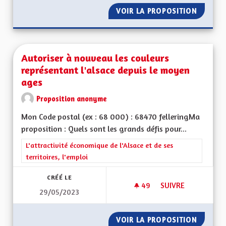
VOIR LA PROPOSITION
RETOUR
Autoriser à nouveau les couleurs
représentant l'alsace depuis le moyen
ages
Proposition anonyme
Mon Code postal (ex : 68 000) : 68470 felleringMa
proposition : Quels sont les grands défis pour...
Filtrer les résultats de la catégorie : L'attractivité économique 
L'attractivité économique de l'Alsace et de ses
territoires, l'emploi
CRÉÉ LE
49
49 ABONNÉS
SUIVRE
29/05/2023
AUTORISER À NOUV
VOIR LA PROPOSITION
AUTORI