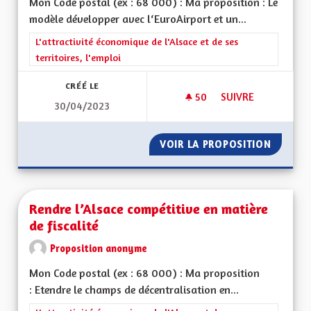
Mon Code postal (ex : 68 000) : Ma proposition : Le
modèle développer avec l‘EuroAirport et un...
Filtrer les résultats de la catégorie : L'attractivité économique 
L'attractivité économique de l'Alsace et de ses
territoires, l'emploi
CRÉÉ LE
50
50 ABONNÉS
SUIVRE
30/04/2023
CRÉER UNE ZONE F
VOIR LA PROPOSITION
CRÉER 
Rendre l’Alsace compétitive en matière
de fiscalité
Proposition anonyme
Mon Code postal (ex : 68 000) : Ma proposition
: Etendre le champs de décentralisation en...