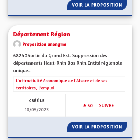
VOIR LA PROPOSITION
ECONOM
Département Région
Proposition anonyme
68240Sortie du Grand Est. Suppression des
départements Haut-Rhin Bas Rhin.Entité régionale
unique...
Filtrer les résultats de la catégorie : L'attractivité économique 
L'attractivité économique de l'Alsace et de ses
territoires, l'emploi
CRÉÉ LE
50
50 ABONNÉS
SUIVRE
10/05/2023
DÉPARTEMENT RÉG
VOIR LA PROPOSITION
DÉPART