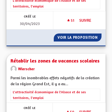
Filtrer les résultats de la catégorie : L'attractivité économique 
L'attractivité économique de l'Alsace et de ses
territoires, l'emploi
CRÉÉ LE
51
51 ABONNÉS
SUIVRE
30/04/2023
RENDRE L’ALSACE C
VOIR LA PROPOSITION
RENDRE 
Rétablir les zones de vacances scolaires
Wierscher
Parmi les inombrables effets négatifs de la création
de la région Grand Est, il y a eu...
Filtrer les résultats de la catégorie : L'attractivité économique 
L'attractivité économique de l'Alsace et de ses
territoires, l'emploi
CRÉÉ LE
50
50 ABONNÉS
SUIVRE