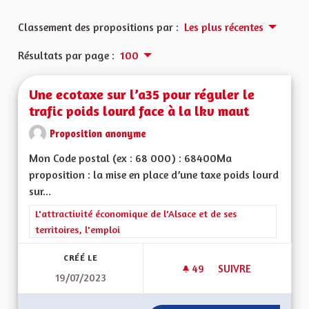
Classement des propositions par :
Les plus récentes
Résultats par page :
100
Une ecotaxe sur l’a35 pour réguler le
trafic poids lourd face à la lkv maut
Proposition anonyme
Mon Code postal (ex : 68 000) : 68400Ma
proposition : la mise en place d’une taxe poids lourd
sur...
Filtrer les résultats de la catégorie : L'attractivité économique 
L'attractivité économique de l'Alsace et de ses
territoires, l'emploi
CRÉÉ LE
49
49 ABONNÉS
SUIVRE
19/07/2023
UNE ECOTAXE SUR L