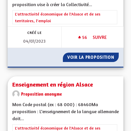
proposition vise à créer la Collectivité...
Filtrer les résultats de la catégorie : L'attractivité économique 
L'attractivité économique de l'Alsace et de ses
territoires, l'emploi
CRÉÉ LE
56
56 ABONNÉS
SUIVRE
04/07/2023
CRÉATION DE LA CO
VOIR LA PROPOSITION
CRÉATI
Enseignement en région Alsace
Proposition anonyme
Mon Code postal (ex : 68 000) : 68460Ma
proposition : L'enseignement de la langue allemande
doit...
Filtrer les résultats de la catégorie : L'attractivité économique 
L'attractivité économique de l'Alsace et de ses