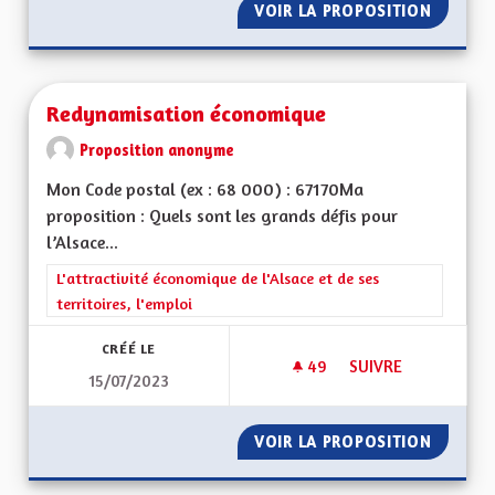
VOIR LA PROPOSITION
UNE EC
Redynamisation économique
Proposition anonyme
Mon Code postal (ex : 68 000) : 67170Ma
proposition : Quels sont les grands défis pour
l’Alsace...
Filtrer les résultats de la catégorie : L'attractivité économique 
L'attractivité économique de l'Alsace et de ses
territoires, l'emploi
CRÉÉ LE
49
49 ABONNÉS
SUIVRE
15/07/2023
REDYNAMISATION 
VOIR LA PROPOSITION
REDYNA