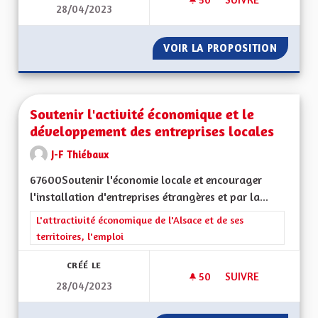
28/04/2023
RÉTABLIR LES ZONE
VOIR LA PROPOSITION
RÉTABL
Soutenir l'activité économique et le
développement des entreprises locales
J-F Thiébaux
67600Soutenir l'économie locale et encourager
l'installation d'entreprises étrangères et par la...
Filtrer les résultats de la catégorie : L'attractivité économique 
L'attractivité économique de l'Alsace et de ses
territoires, l'emploi
CRÉÉ LE
50
50 ABONNÉS
SUIVRE
28/04/2023
SOUTENIR L'ACTIV