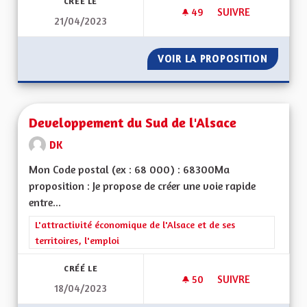
CRÉÉ LE
49
49 ABONNÉS
SUIVRE
21/04/2023
VOIR LA PROPOSITION
SOUTEN
Developpement du Sud de l'Alsace
DK
Mon Code postal (ex : 68 000) : 68300Ma
proposition : Je propose de créer une voie rapide
entre...
Filtrer les résultats de la catégorie : L'attractivité économique 
L'attractivité économique de l'Alsace et de ses
territoires, l'emploi
CRÉÉ LE
50
50 ABONNÉS
SUIVRE
18/04/2023
DEVELOPPEMENT DU