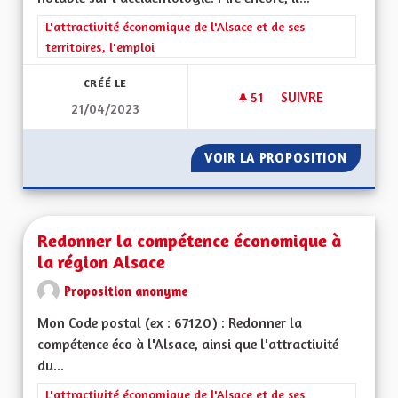
Filtrer les résultats de la catégorie : L'attractivité économique 
L'attractivité économique de l'Alsace et de ses
territoires, l'emploi
CRÉÉ LE
51
51 ABONNÉS
SUIVRE
21/04/2023
REVENIR AUX 90KM
VOIR LA PROPOSITION
REVENI
Redonner la compétence économique à
la région Alsace
Proposition anonyme
Mon Code postal (ex : 67120) : Redonner la
compétence éco à l'Alsace, ainsi que l'attractivité
du...
Filtrer les résultats de la catégorie : L'attractivité économique 
L'attractivité économique de l'Alsace et de ses