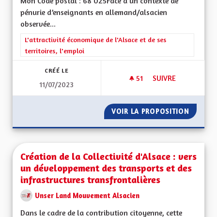
Mon Code postal : 68 025Face à un contexte de
pénurie d’enseignants en allemand/alsacien
observée...
Filtrer les résultats de la catégorie : L'attractivité économique 
L'attractivité économique de l'Alsace et de ses
territoires, l'emploi
CRÉÉ LE
51
51 ABONNÉS
SUIVRE
11/07/2023
ALSACE BILINGUE,
VOIR LA PROPOSITION
ALSACE
Création de la Collectivité d'Alsace : vers
un développement des transports et des
infrastructures transfrontalières
Unser Land Mouvement Alsacien
Dans le cadre de la contribution citoyenne, cette