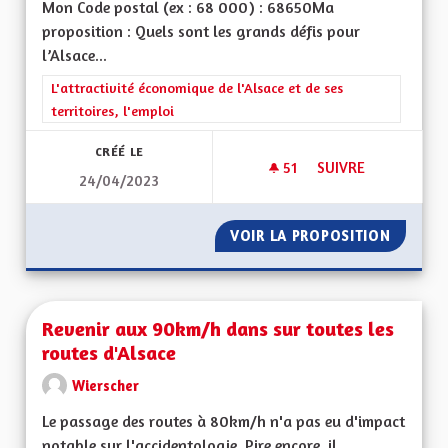
Mon Code postal (ex : 68 000) : 68650Ma
proposition : Quels sont les grands défis pour
l’Alsace...
Filtrer les résultats de la catégorie : L'attractivité économique 
L'attractivité économique de l'Alsace et de ses
territoires, l'emploi
CRÉÉ LE
51
51 ABONNÉS
SUIVRE
24/04/2023
ALSACE ET TOURIS
VOIR LA PROPOSITION
ALSACE
Revenir aux 90km/h dans sur toutes les
routes d'Alsace
Wierscher
Le passage des routes à 80km/h n'a pas eu d'impact
notable sur l'accidentologie. Pire encore, il...