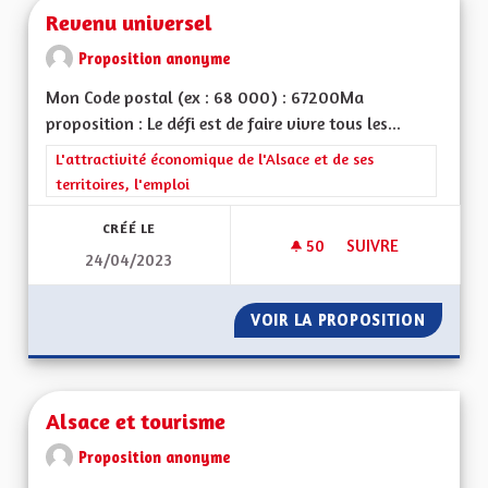
Revenu universel
Proposition anonyme
Mon Code postal (ex : 68 000) : 67200Ma
proposition : Le défi est de faire vivre tous les...
Filtrer les résultats de la catégorie : L'attractivité économique 
L'attractivité économique de l'Alsace et de ses
territoires, l'emploi
CRÉÉ LE
50
50 ABONNÉS
SUIVRE
24/04/2023
REVENU UNIVERSEL
VOIR LA PROPOSITION
REVENU
Alsace et tourisme
Proposition anonyme