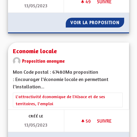
49
49 ABONNÉS
SUIVRE
13/05/2023
VITESSE À 90 KM/
VOIR LA PROPOSITION
VITESS
Economie locale
Proposition anonyme
Mon Code postal : 67480Ma proposition
: Encourager l'économie locale en permettant
l'installation...
Filtrer les résultats de la catégorie : L'attractivité économique 
L'attractivité économique de l'Alsace et de ses
territoires, l'emploi
CRÉÉ LE
50
50 ABONNÉS
SUIVRE
13/05/2023
ECONOMIE LOCALE