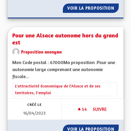
VOIR LA PROPOSITION
DEVELO
Pour une Alsace autonome hors du grand
est
Proposition anonyme
Mon Code postal : 67000Ma proposition :Pour une
autonomie large comprenant une autonomie
fiscale...
Filtrer les résultats de la catégorie : L'attractivité économique 
L'attractivité économique de l'Alsace et de ses
territoires, l'emploi
CRÉÉ LE
54
54 ABONNÉS
SUIVRE
16/04/2023
POUR UNE ALSACE
VOIR LA PROPOSITION
POUR U