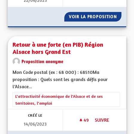
22/06/2023
DROIT LOCAL ALSA
VOIR LA PROPOSITION
DROIT 
Retour à une forte (en PIB) Région
Alsace hors Grand Est
Proposition anonyme
Mon Code postal (ex : 68 000) : 68510Ma
proposition : Quels sont les grands défis pour
l’Alsace...
Filtrer les résultats de la catégorie : L'attractivité économique 
L'attractivité économique de l'Alsace et de ses
territoires, l'emploi
CRÉÉ LE
49
49 ABONNÉS
SUIVRE
14/06/2023
RETOUR À UNE FORT