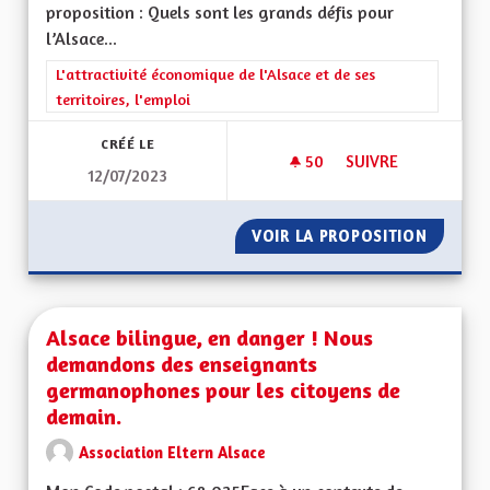
proposition : Quels sont les grands défis pour
l’Alsace...
Filtrer les résultats de la catégorie : L'attractivité économique 
L'attractivité économique de l'Alsace et de ses
territoires, l'emploi
CRÉÉ LE
50
50 ABONNÉS
SUIVRE
12/07/2023
VOIR LA PROPOSITION
PÔLE M
Alsace bilingue, en danger ! Nous
demandons des enseignants
germanophones pour les citoyens de
demain.
Association Eltern Alsace