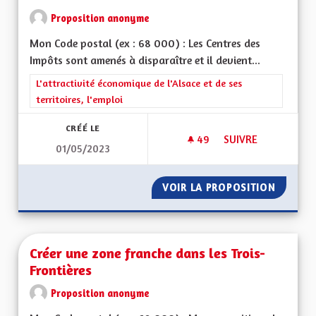
Proposition anonyme
Mon Code postal (ex : 68 000) : Les Centres des
Impôts sont amenés à disparaître et il devient...
Filtrer les résultats de la catégorie : L'attractivité économique 
L'attractivité économique de l'Alsace et de ses
territoires, l'emploi
CRÉÉ LE
49
49 ABONNÉS
SUIVRE
01/05/2023
CRÉER DES MAISON 
VOIR LA PROPOSITION
CRÉER 
Créer une zone franche dans les Trois-
Frontières
Proposition anonyme