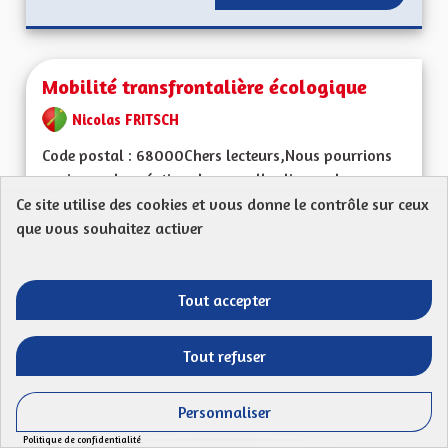
Mobilité transfrontalière écologique
Nicolas FRITSCH
Code postal : 68000Chers lecteurs,Nous pourrions
envisager la création de nouvelles lignes de...
Ce site utilise des cookies et vous donne le contrôle sur ceux
Filtrer les résultats de la catégorie : L'attractivité économique 
L'attractivité économique de l'Alsace et de ses
que vous souhaitez activer
territoires, l'emploi
CRÉÉ LE
63
63 ABONNÉS
SUIVRE
Tout accepter
16/04/2023
MOBILITÉ TRANSFR
Tout refuser
VOIR LA PROPOSITION
MOBILI
Personnaliser
Politique de confidentialité