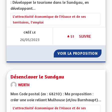
: Développer le tourisme dans le Sundgau, en
développant...
Filtrer les résultats de la catégorie : L'attractivité économique 
L'attractivité économique de l'Alsace et de ses
territoires, l'emploi
CRÉÉ LE
51
51 ABONNÉS
SUIVRE
26/05/2023
DÉVELOPPEMENT T
VOIR LA PROPOSITION
DÉVELO
Désenclaver le Sundgau
WERTH
Mon Code postal (ex : 68210) : Ma proposition :
créer une voie reliant Mulhouse (et/ou Burnhaupt)...
Filtrer les résultats de la catégorie : L'attractivité économique 
L'attractivité économique de l'Alsace et de ses