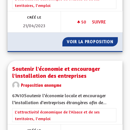
territoires, l'emploi
CRÉÉ LE
50
50 ABONNÉS
SUIVRE
21/04/2023
REDONNER LA COMP
VOIR LA PROPOSITION
REDONN
Soutenir l'économie et encourager
l'installation des entreprises
Proposition anonyme
67410Soutenir l'économie locale et encourager
l'installation d'entreprises étrangères afin de...
Filtrer les résultats de la catégorie : L'attractivité économique 
L'attractivité économique de l'Alsace et de ses
territoires, l'emploi