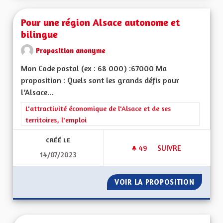
Pour une région Alsace autonome et
bilingue
Proposition anonyme
Mon Code postal (ex : 68 000) :67000 Ma
proposition : Quels sont les grands défis pour
l’Alsace...
Filtrer les résultats de la catégorie : L'attractivité économique 
L'attractivité économique de l'Alsace et de ses
territoires, l'emploi
CRÉÉ LE
49
49 ABONNÉS
SUIVRE
14/07/2023
POUR UNE RÉGION 
VOIR LA PROPOSITION
POUR U