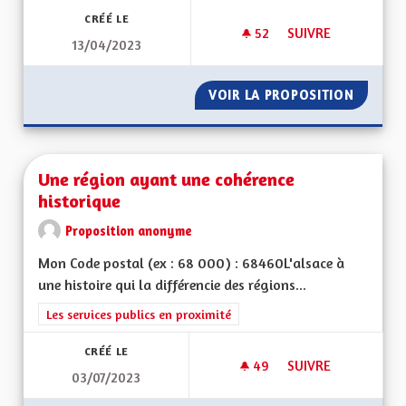
CRÉÉ LE
52
52 ABONNÉS
SUIVRE
13/04/2023
UNE RÉGION PRÉSE
VOIR LA PROPOSITION
UNE RÉ
Une région ayant une cohérence
historique
Proposition anonyme
Mon Code postal (ex : 68 000) : 68460L'alsace à
une histoire qui la différencie des régions...
Filtrer les résultats de la catégorie : Les services publics en pro
Les services publics en proximité
CRÉÉ LE
49
49 ABONNÉS
SUIVRE
03/07/2023
UNE RÉGION AYANT