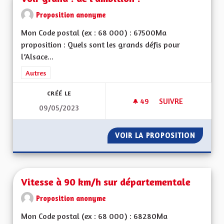
Proposition anonyme
Mon Code postal (ex : 68 000) : 67500Ma
proposition : Quels sont les grands défis pour
l’Alsace...
Filtrer les résultats de la catégorie : Autres
Autres
CRÉÉ LE
49
49 ABONNÉS
SUIVRE
09/05/2023
VOIR GRAND ! DE L'
VOIR LA PROPOSITION
VOIR GR
Vitesse à 90 km/h sur départementale
Proposition anonyme
Mon Code postal (ex : 68 000) : 68280Ma