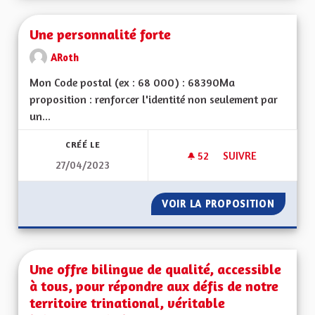
Une personnalité forte
ARoth
Mon Code postal (ex : 68 000) : 68390Ma
proposition : renforcer l'identité non seulement par
un...
CRÉÉ LE
52
52 ABONNÉS
SUIVRE
27/04/2023
UNE PERSONNALITÉ
VOIR LA PROPOSITION
UNE PE
Une offre bilingue de qualité, accessible
à tous, pour répondre aux défis de notre
territoire trinational, véritable