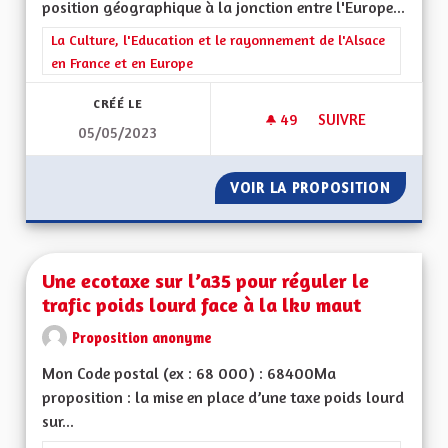
position géographique à la jonction entre l'Europe...
Filtrer les résultats de la catégorie : La Culture, l'Education e
La Culture, l'Education et le rayonnement de l'Alsace
en France et en Europe
CRÉÉ LE
49
49 ABONNÉS
SUIVRE
05/05/2023
UNE MANIÈRE HUMAN
VOIR LA PROPOSITION
UNE MA
Une ecotaxe sur l’a35 pour réguler le
trafic poids lourd face à la lkv maut
Proposition anonyme
Mon Code postal (ex : 68 000) : 68400Ma
proposition : la mise en place d’une taxe poids lourd
sur...