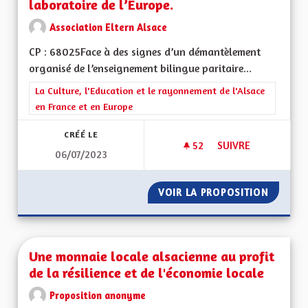
laboratoire de l’Europe.
Association Eltern Alsace
CP : 68025Face à des signes d’un démantèlement
organisé de l’enseignement bilingue paritaire...
Filtrer les résultats de la catégorie : La Culture, l'Education e
La Culture, l'Education et le rayonnement de l'Alsace
en France et en Europe
CRÉÉ LE
52
52 ABONNÉS
SUIVRE
06/07/2023
UNE OFFRE BILINGU
VOIR LA PROPOSITION
UNE OF
Une monnaie locale alsacienne au profit
de la résilience et de l'économie locale
Proposition anonyme