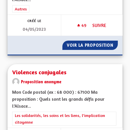
Filtrer les résultats de la catégorie : Autres
Autres
CRÉÉ LE
49
49 ABONNÉS
SUIVRE
04/05/2023
VIREZ MOI CE MOT 
VOIR LA PROPOSITION
VIREZ 
Violences conjugales
Proposition anonyme
Mon Code postal (ex : 68 000) : 67100 Ma
proposition : Quels sont les grands défis pour
l’Alsace...
Filtrer les résultats de la catégorie : Les solidarités, les soins e
Les solidarités, les soins et les liens, l'implication
citoyenne