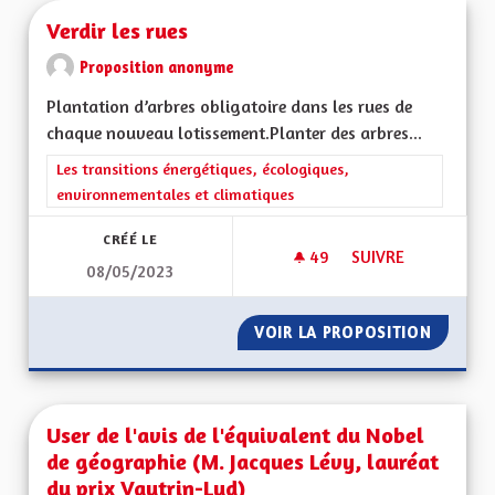
Verdir les rues
Proposition anonyme
Plantation d’arbres obligatoire dans les rues de
chaque nouveau lotissement.Planter des arbres...
Filtrer les résultats de la catégorie : Les transitions énergéti
Les transitions énergétiques, écologiques,
environnementales et climatiques
CRÉÉ LE
49
49 ABONNÉS
SUIVRE
08/05/2023
VERDIR LES RUES
VOIR LA PROPOSITION
VERDIR 
User de l'avis de l'équivalent du Nobel
de géographie (M. Jacques Lévy, lauréat
du prix Vautrin-Lud)