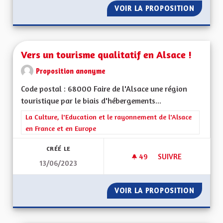
VOIR LA PROPOSITION
VERS U
Vers un tourisme qualitatif en Alsace !
Proposition anonyme
Code postal : 68000 Faire de l'Alsace une région
touristique par le biais d'hébergements...
Filtrer les résultats de la catégorie : La Culture, l'Education e
La Culture, l'Education et le rayonnement de l'Alsace
en France et en Europe
CRÉÉ LE
49
49 ABONNÉS
SUIVRE
13/06/2023
VERS UN TOURISME 
VOIR LA PROPOSITION
VERS U