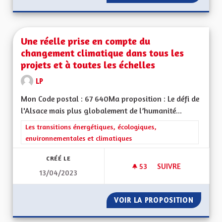
Une réelle prise en compte du
changement climatique dans tous les
projets et à toutes les échelles
LP
Mon Code postal : 67 640Ma proposition : Le défi de
l'Alsace mais plus globalement de l’humanité...
Filtrer les résultats de la catégorie : Les transitions énergéti
Les transitions énergétiques, écologiques,
environnementales et climatiques
CRÉÉ LE
53
53 ABONNÉS
SUIVRE
13/04/2023
UNE RÉELLE PRISE 
VOIR LA PROPOSITION
UNE RÉ