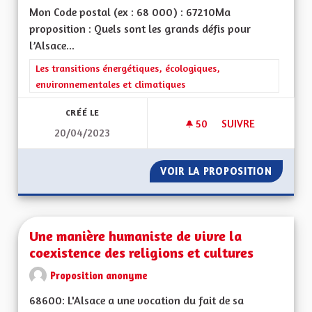
Mon Code postal (ex : 68 000) : 67210Ma
proposition : Quels sont les grands défis pour
l’Alsace...
Filtrer les résultats de la catégorie : Les transitions énergéti
Les transitions énergétiques, écologiques,
environnementales et climatiques
CRÉÉ LE
50
50 ABONNÉS
SUIVRE
20/04/2023
UNE MONNAIE LOCAL
VOIR LA PROPOSITION
UNE MO
Une manière humaniste de vivre la
coexistence des religions et cultures
Proposition anonyme
68600: L'Alsace a une vocation du fait de sa