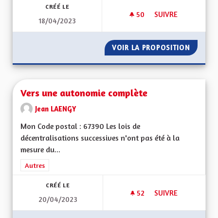
CRÉÉ LE
50
50 ABONNÉS
SUIVRE
18/04/2023
VIOLENCES CONJUG
VOIR LA PROPOSITION
VIOLEN
Vers une autonomie complète
Jean LAENGY
Mon Code postal : 67390 Les lois de
décentralisations successives n'ont pas été à la
mesure du...
Filtrer les résultats de la catégorie : Autres
Autres
CRÉÉ LE
52
52 ABONNÉS
SUIVRE
20/04/2023
VERS UNE AUTONO