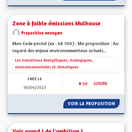
Zone à faible émissions Mulhouse
Proposition anonyme
Mon Code postal (ex : 68 100) : Ma proposition : Au
regard des enjeux environnementaux actuels...
Filtrer les résultats de la catégorie : Les transitions énergéti
Les transitions énergétiques, écologiques,
environnementales et climatiques
CRÉÉ LE
50
50 ABONNÉS
SUIVRE
19/04/2023
ZONE À FAIBLE ÉM
VOIR LA PROPOSITION
ZONE À
Voir grand ! de l'ambition !