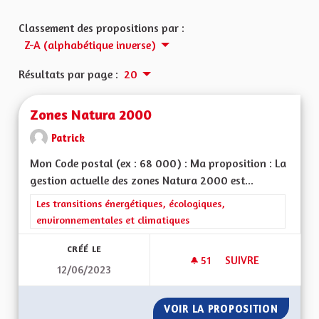
Classement des propositions par :
Z-A (alphabétique inverse)
Résultats par page :
20
Zones Natura 2000
Patrick
Mon Code postal (ex : 68 000) : Ma proposition : La
gestion actuelle des zones Natura 2000 est...
Filtrer les résultats de la catégorie : Les transitions énergéti
Les transitions énergétiques, écologiques,
environnementales et climatiques
CRÉÉ LE
51
51 ABONNÉS
SUIVRE
12/06/2023
ZONES NATURA 20
VOIR LA PROPOSITION
ZONES 