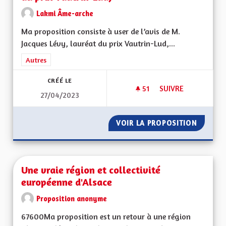
Lakmi Âme-arche
Ma proposition consiste à user de l’avis de M.
Jacques Lévy, lauréat du prix Vautrin-Lud,...
Filtrer les résultats de la catégorie : Autres
Autres
CRÉÉ LE
51
51 ABONNÉS
SUIVRE
27/04/2023
USER DE L'AVIS DE
VOIR LA PROPOSITION
USER DE
Une vraie région et collectivité
européenne d'Alsace
Proposition anonyme
67600Ma proposition est un retour à une région