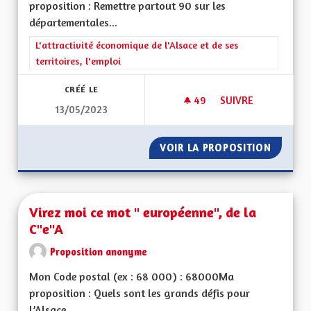
proposition : Remettre partout 90 sur les
départementales...
Filtrer les résultats de la catégorie : L'attractivité économique 
L'attractivité économique de l'Alsace et de ses
territoires, l'emploi
CRÉÉ LE
49
49 ABONNÉS
SUIVRE
13/05/2023
VITESSE À 90 KM/
VOIR LA PROPOSITION
VITESS
Virez moi ce mot " européenne", de la
C"e"A
Proposition anonyme
Mon Code postal (ex : 68 000) : 68000Ma
proposition : Quels sont les grands défis pour
l’Alsace...