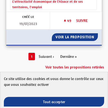
Filtrer les résultats de la catégorie : L'attractivité économique 
L'attractivité économique de l'Alsace et de ses
territoires, l'emploi
CRÉÉ LE
49
49 ABONNÉS
SUIVRE
19/07/2023
UNE ECOTAXE SUR L
VOIR LA PROPOSITION
UNE EC
1
Suivant ›
Dernière »
Voir toutes les propositions retirées
Ce site utilise des cookies et vous donne le contrôle sur ceux
Protection des Données
Charte de contribution
que vous souhaitez activer
Mentions légales
FAQ
CGU
Droit d’interpellation citoyenne : comment ça marche ?
Télécharger les fichiers Open Data
Tout accepter