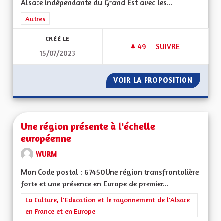
Alsace indépendante du Grand Est avec les...
Filtrer les résultats de la catégorie : Autres
Autres
CRÉÉ LE
49
49 ABONNÉS
SUIVRE
15/07/2023
UNE VRAIE RÉGION 
VOIR LA PROPOSITION
UNE VR
Une région présente à l'échelle
européenne
WURM
Mon Code postal : 67450Une région transfrontalière
forte et une présence en Europe de premier...
Filtrer les résultats de la catégorie : La Culture, l'Education e
La Culture, l'Education et le rayonnement de l'Alsace
en France et en Europe