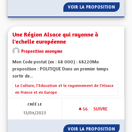
VOIR LA PROPOSITION
UNE RÉ
Une Région Alsace qui rayonne à
l'echelle européenne
Proposition anonyme
Mon Code postal (ex : 68 000) : 68220Ma
proposition : POLITIQUE Dans un premier temps
sortir de...
Filtrer les résultats de la catégorie : La Culture, l'Education e
La Culture, l'Education et le rayonnement de l'Alsace
en France et en Europe
CRÉÉ LE
56
56 ABONNÉS
SUIVRE
13/04/2023
UNE RÉGION ALSAC
VOIR LA PROPOSITION
UNE RÉ