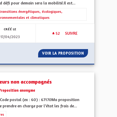
 défi pour demain sera la mobilité.Il est...
iques, environnementales et climatiques
rer les résultats de la catégorie : Les transitions énergétiques, écolog
transitions énergétiques, écologiques,
ironnementales et climatiques
CRÉÉ LE
52
52 ABONNÉS
SUIVRE
17/04/2023
E VIE, UNE VIE EN TINY HOUSE :))
CRÉER DES PISTES CYCLABLE
UTRE MODE DE VIE, UNE VIE EN TINY HOUSE :))
VOIR LA PROPOSITION
CRÉER DES PIST
eurs non accompagnés
Proposition anonyme
Code postal (ex : 60) : 67170Ma proposition
re prendre en charge par l'état les frais de...
ment de l'Alsace en France et en Europe
rer les résultats de la catégorie : Autres
res