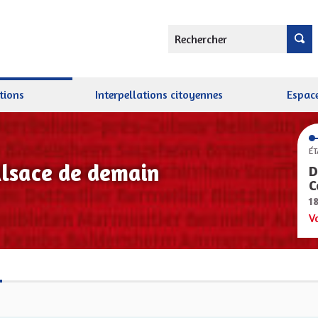
Rechercher
tions
Interpellations citoyennes
Espace
ÉT
Alsace de demain
D
C
1
V