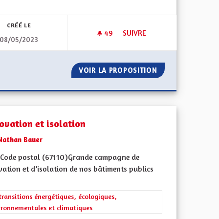
CRÉÉ LE
49
49 ABONNÉS
SUIVRE
08/05/2023
U (RÉCUPÉRATEURS/CITERNES)
PANNEAUX PHOTOVOLTAÏQUE
NOMIES D'EAU (RÉCUPÉRATEURS/CITERNES)
VOIR LA PROPOSITION
PANNEAUX PHOT
ovation et isolation
Nathan Bauer
Code postal (67110)Grande campagne de
ation et d’isolation de nos bâtiments publics
 de ses territoires, l'emploi
rer les résultats de la catégorie : Les transitions énergétiques, écolog
transitions énergétiques, écologiques,
ironnementales et climatiques