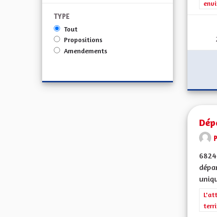
envi
TYPE
Tout
Propositions
Amendements
Dép
68240
dépar
uniqu
Filt
L'at
terr