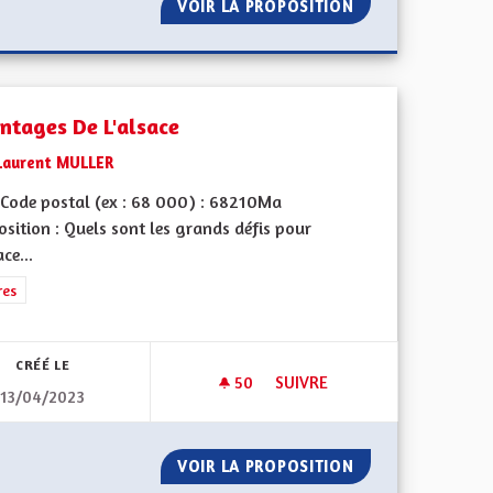
E AUTONOME ET EUROPÉENNE
VOIR LA PROPOSITION
PROPOSITION ÉD
ntages De L'alsace
Laurent MULLER
Code postal (ex : 68 000) : 68210Ma
sition : Quels sont les grands défis pour
ace...
l'implication citoyenne
rer les résultats de la catégorie : Autres
res
CRÉÉ LE
50
50 ABONNÉS
SUIVRE
13/04/2023
ACE
AVANTAGES DE L'ALSACE
POUR L'ALSACE
VOIR LA PROPOSITION
AVANTAGES DE L'