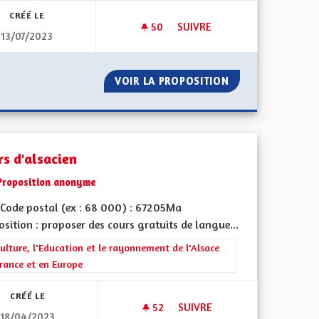
CRÉÉ LE
50
50 ABONNÉS
SUIVRE
13/07/2023
RÉNOVATION ET ISOLATION
GION
VOIR LA PROPOSITION
RÉNOVATION ET 
rs d'alsacien
Proposition anonyme
Code postal (ex : 68 000) : 67205Ma
sition : proposer des cours gratuits de langue...
ment de l'Alsace en France et en Europe
rer les résultats de la catégorie : La Culture, l'Education et le rayonne
ulture, l'Education et le rayonnement de l'Alsace
rance et en Europe
CRÉÉ LE
52
52 ABONNÉS
SUIVRE
18/04/2023
COURS D'ALSACIEN