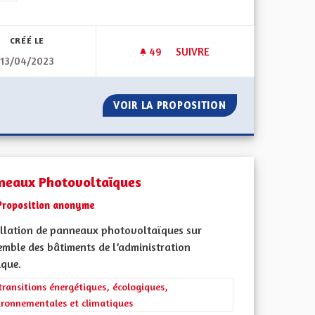
CRÉÉ LE
49
49 ABONNÉS
SUIVRE
13/04/2023
S EUROPÉENNES
MINEURS NON ACCOMPAGNÉ
DES CLASSES EUROPÉENNES
VOIR LA PROPOSITION
MINEURS NON A
neaux Photovoltaïques
Proposition anonyme
allation de panneaux photovoltaïques sur
emble des bâtiments de l’administration
ique.
rer les résultats de la catégorie : Les transitions énergétiques, écolog
transitions énergétiques, écologiques,
ironnementales et climatiques
iques, environnementales et climatiques