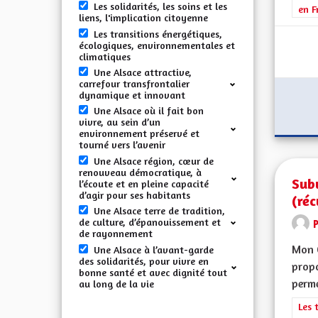
Les solidarités, les soins et les
en F
liens, l'implication citoyenne
Les transitions énergétiques,
écologiques, environnementales et
climatiques
Une Alsace attractive,
carrefour transfrontalier
dynamique et innovant
Une Alsace où il fait bon
vivre, au sein d’un
environnement préservé et
tourné vers l’avenir
Une Alsace région, cœur de
renouveau démocratique, à
Sub
l’écoute et en pleine capacité
d’agir pour ses habitants
(réc
Une Alsace terre de tradition,
de culture, d’épanouissement et
de rayonnement
Mon 
Une Alsace à l’avant-garde
des solidarités, pour vivre en
propo
bonne santé et avec dignité tout
perme
au long de la vie
Filt
Les 