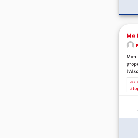
Ma P
Mon 
propo
l’Alsa
Filt
Les 
cito