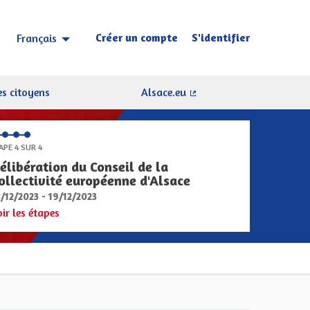
Créer un compte
S'identifier
Français
Choisir la langue
Sprache wählen
s citoyens
Alsace.eu
(Lien externe)
APE 4 SUR 4
élibération du Conseil de la
ollectivité européenne d'Alsace
8/12/2023 - 19/12/2023
oir les étapes