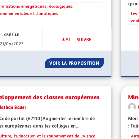
grand
rer les résultats de la catégorie : Les transitions énergétiques, écolog
transitions énergétiques, écologiques,
ronnementales et climatiques
Filt
Les 
env
CRÉÉ LE
51
51 ABONNÉS
SUIVRE
21/04/2023
PROMOUVOIR UN AUTRE MODE D
VOIR LA PROPOSITION
PROMOUVOIR UN A
eloppement des classes européennes
Min
Nathan Bauer
Code postal (67110)Augmenter le nombre de
Mon 
es européennes dans les collèges en...
: Fai
rer les résultats de la catégorie : La Culture, l'Education et le rayonne
ulture, l'Education et le rayonnement de l'Alsace
Filt
Aut