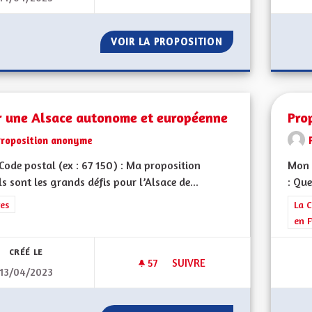
VOIR LA PROPOSITION
DRAPEAU ALSACI
r une Alsace autonome et européenne
Pro
Proposition anonyme
ode postal (ex : 67 150) : Ma proposition
Mon 
ls sont les grands défis pour l’Alsace de...
: Que
rer les résultats de la catégorie : Autres
es
Filt
La C
en F
CRÉÉ LE
57
57 ABONNÉS
SUIVRE
13/04/2023
POUR UNE ALSACE AUTONOM