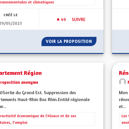
ronnementales et climatiques
CRÉÉ LE
49
49 ABONNÉS
SUIVRE
29/05/2023
SUBVENTION ÉCONOMIES D'EA
VOIR LA PROPOSITION
SUBVENTION ÉCO
artement Région
Rén
Proposition anonyme
Sortie du Grand Est. Suppression des
Mon 
tements Haut-Rhin Bas Rhin.Entité régionale
rénov
e...
et...
rer les résultats de la catégorie : L'attractivité économique de l'Alsace et
tractivité économique de l'Alsace et de ses
Filt
Les 
itoires, l'emploi
env