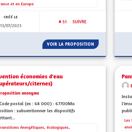
rance et en Europe
CRÉÉ LE
51
51 ABONNÉS
SUIVRE
13/07/2023
DÉVELOPPEMENT DES CLASSE
VOIR LA PROPOSITION
DÉVELOPPEMENT 
vention économies d'eau
Pan
upérateurs/citernes)
Proposition anonyme
Inst
Code postal (ex : 68 000) : 67700Ma
l’ens
sition : subventionner les dispositifs
publ
ttant...
Filt
Les 
env
rer les résultats de la catégorie : Les transitions énergétiques, écolog
transitions énergétiques, écologiques,