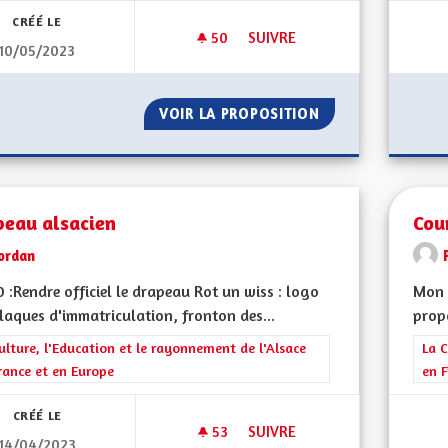
CRÉÉ LE
50
50 ABONNÉS
SUIVRE
10/05/2023
DÉPARTEMENT RÉGION
VOIR LA PROPOSITION
DÉPARTEMENT RÉ
peau alsacien
Cou
ordan
 :Rendre officiel le drapeau Rot un wiss : logo
Mon 
laques d'immatriculation, fronton des...
propo
rer les résultats de la catégorie : La Culture, l'Education et le rayonne
ulture, l'Education et le rayonnement de l'Alsace
Filt
La C
rance et en Europe
en F
CRÉÉ LE
53
53 ABONNÉS
SUIVRE
14/04/2023
DRAPEAU ALSACIEN