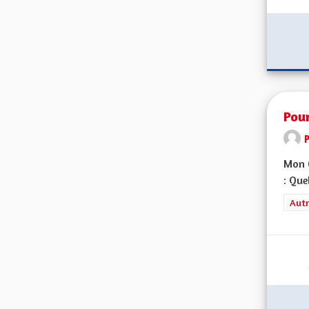
Pou
Mon C
: Que
Filt
Autr