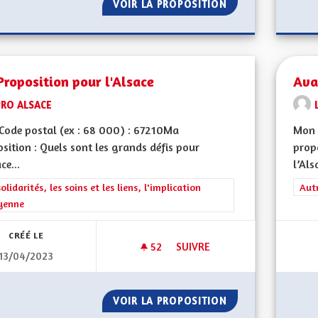
VOIR LA PROPOSITION
POUR UNE ALSAC
roposition pour l'Alsace
Ava
PRO ALSACE
Code postal (ex : 68 000) : 67210Ma
Mon 
sition : Quels sont les grands défis pour
propo
ce...
l’Als
rer les résultats de la catégorie : Les solidarités, les soins et les liens, 
solidarités, les soins et les liens, l'implication
Filt
Aut
yenne
CRÉÉ LE
52
52 ABONNÉS
SUIVRE
13/04/2023
MA PROPOSITION POUR L'ALS
VOIR LA PROPOSITION
MA PROPOSITION 