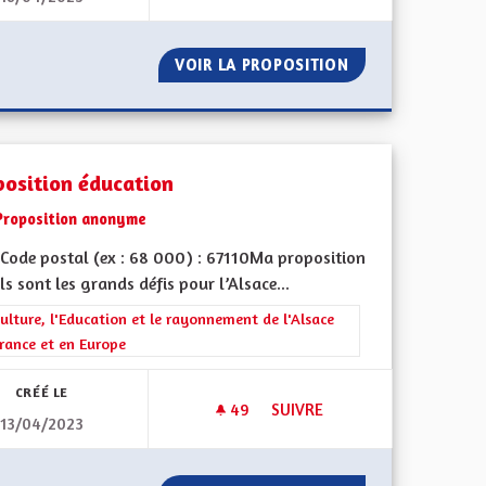
EN
VOIR LA PROPOSITION
COURS D'ALSACI
position éducation
Proposition anonyme
Code postal (ex : 68 000) : 67110Ma proposition
ls sont les grands défis pour l’Alsace...
rer les résultats de la catégorie : La Culture, l'Education et le rayonne
ulture, l'Education et le rayonnement de l'Alsace
rance et en Europe
CRÉÉ LE
49
49 ABONNÉS
SUIVRE
13/04/2023
E ET EUROPÉENNE
PROPOSITION ÉDUCATION