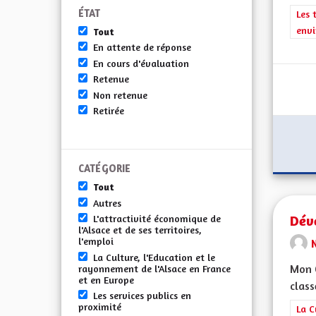
ÉTAT
Filt
Les 
envi
Tout
En attente de réponse
En cours d'évaluation
Retenue
Non retenue
Retirée
CATÉGORIE
Tout
Autres
Dév
L'attractivité économique de
l'Alsace et de ses territoires,
l'emploi
La Culture, l'Education et le
Mon 
rayonnement de l'Alsace en France
et en Europe
class
Les services publics en
proximité
Filt
La C