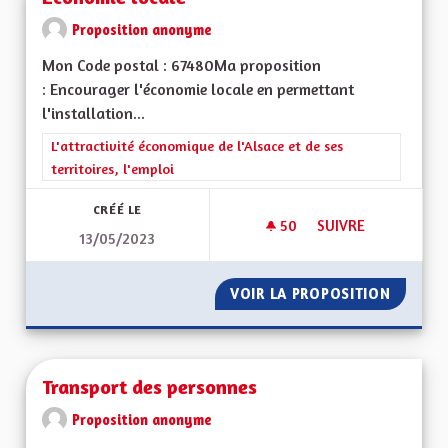
Proposition anonyme
Mon Code postal : 67480Ma proposition
: Encourager l'économie locale en permettant
l'installation...
Filtrer les résultats de la catégorie : L'attractivité économique 
L'attractivité économique de l'Alsace et de ses
territoires, l'emploi
CRÉÉ LE
50
50 ABONNÉS
SUIVRE
13/05/2023
ECONOMIE LOCALE
VOIR LA PROPOSITION
ECONOM
Transport des personnes
Proposition anonyme