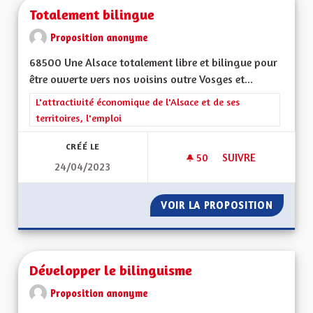
Totalement bilingue
Proposition anonyme
68500 Une Alsace totalement libre et bilingue pour
être ouverte vers nos voisins outre Vosges et...
Filtrer les résultats de la catégorie : L'attractivité économique 
L'attractivité économique de l'Alsace et de ses
territoires, l'emploi
CRÉÉ LE
50
50 ABONNÉS
SUIVRE
24/04/2023
TOTALEMENT BILIN
VOIR LA PROPOSITION
TOTALE
Développer le bilinguisme
Proposition anonyme