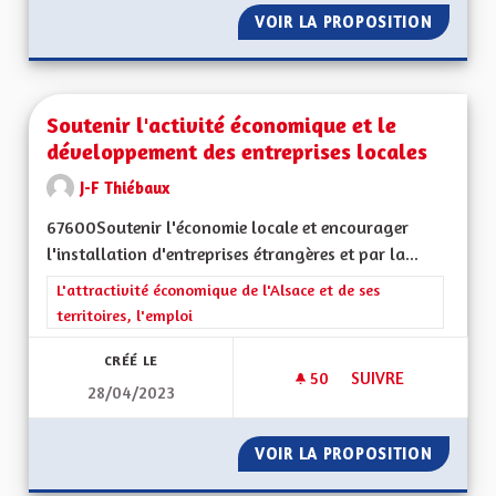
VOIR LA PROPOSITION
CRÉATI
Soutenir l'activité économique et le
développement des entreprises locales
J-F Thiébaux
67600Soutenir l'économie locale et encourager
l'installation d'entreprises étrangères et par la...
Filtrer les résultats de la catégorie : L'attractivité économique 
L'attractivité économique de l'Alsace et de ses
territoires, l'emploi
CRÉÉ LE
50
50 ABONNÉS
SUIVRE
28/04/2023
SOUTENIR L'ACTIV
VOIR LA PROPOSITION
SOUTEN