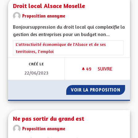
Droit local Alsace Moselle
Proposition anonyme
Bonjoursuppression du droit local qui complexifie la
gestion des entreprises pour un budget non...
Filtrer les résultats de la catégorie : L'attractivité économique 
L'attractivité économique de l'Alsace et de ses
territoires, l'emploi
CRÉÉ LE
49
49 ABONNÉS
SUIVRE
22/06/2023
DROIT LOCAL ALSA
VOIR LA PROPOSITION
DROIT 
Ne pas sortir du grand est
Proposition anonyme