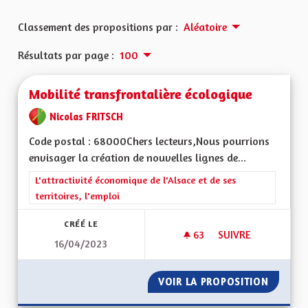
Classement des propositions par :
Aléatoire
Résultats par page :
100
Mobilité transfrontalière écologique
Nicolas FRITSCH
Code postal : 68000Chers lecteurs,Nous pourrions
envisager la création de nouvelles lignes de...
Filtrer les résultats de la catégorie : L'attractivité économique 
L'attractivité économique de l'Alsace et de ses
territoires, l'emploi
CRÉÉ LE
63
63 ABONNÉS
SUIVRE
16/04/2023
MOBILITÉ TRANSFR
VOIR LA PROPOSITION
MOBILI