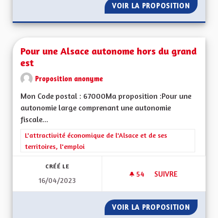
VOIR LA PROPOSITION
DEVELO
Pour une Alsace autonome hors du grand
est
Proposition anonyme
Mon Code postal : 67000Ma proposition :Pour une
autonomie large comprenant une autonomie
fiscale...
Filtrer les résultats de la catégorie : L'attractivité économique 
L'attractivité économique de l'Alsace et de ses
territoires, l'emploi
CRÉÉ LE
54
54 ABONNÉS
SUIVRE
16/04/2023
POUR UNE ALSACE
VOIR LA PROPOSITION
POUR U