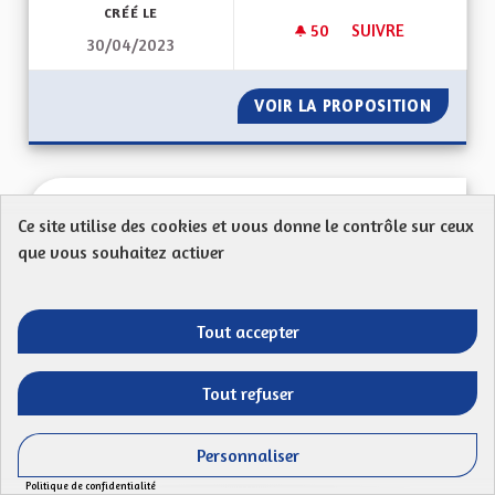
CRÉÉ LE
50
50 ABONNÉS
SUIVRE
30/04/2023
CRÉER UNE ZONE F
VOIR LA PROPOSITION
CRÉER 
Une ecotaxe sur l’a35 pour réguler le
Ce site utilise des cookies et vous donne le contrôle sur ceux
trafic poids lourd face à la lkv maut
que vous souhaitez activer
Proposition anonyme
Mon Code postal (ex : 68 000) : 68400Ma
Tout accepter
proposition : la mise en place d’une taxe poids lourd
sur...
Tout refuser
Filtrer les résultats de la catégorie : L'attractivité économique 
L'attractivité économique de l'Alsace et de ses
territoires, l'emploi
Personnaliser
CRÉÉ LE
49
49 ABONNÉS
SUIVRE
Politique de confidentialité