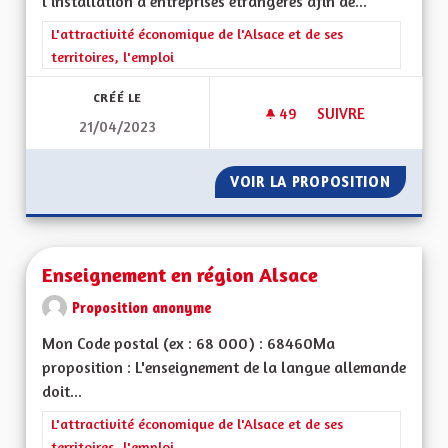
l'installation d'entreprises étrangères afin de...
Filtrer les résultats de la catégorie : L'attractivité économique 
L'attractivité économique de l'Alsace et de ses
territoires, l'emploi
CRÉÉ LE
49
49 ABONNÉS
SUIVRE
21/04/2023
VOIR LA PROPOSITION
SOUTEN
Enseignement en région Alsace
Proposition anonyme
Mon Code postal (ex : 68 000) : 68460Ma
proposition : L'enseignement de la langue allemande
doit...
Filtrer les résultats de la catégorie : L'attractivité économique 
L'attractivité économique de l'Alsace et de ses
territoires, l'emploi