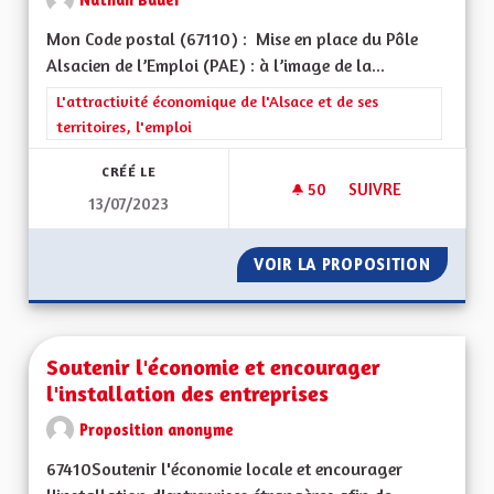
Mon Code postal (67110) : Mise en place du Pôle
Alsacien de l’Emploi (PAE) : à l’image de la...
Filtrer les résultats de la catégorie : L'attractivité économique 
L'attractivité économique de l'Alsace et de ses
territoires, l'emploi
CRÉÉ LE
50
50 ABONNÉS
SUIVRE
13/07/2023
MISE EN PLACE DU P
VOIR LA PROPOSITION
MISE EN
Soutenir l'économie et encourager
l'installation des entreprises
Proposition anonyme
67410Soutenir l'économie locale et encourager