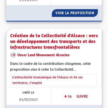
CRÉER DES MAISON 
VOIR LA PROPOSITION
CRÉER 
Création de la Collectivité d'Alsace : vers
un développement des transports et des
infrastructures transfrontalières
Unser Land Mouvement Alsacien
Dans le cadre de la contribution citoyenne, cette
proposition vise à créer la Collectivité...
Filtrer les résultats de la catégorie : L'attractivité économique 
L'attractivité économique de l'Alsace et de ses
territoires, l'emploi
CRÉÉ LE
56
56 ABONNÉS
SUIVRE
04/07/2023
CRÉATION DE LA CO