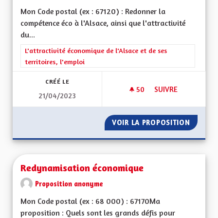
Mon Code postal (ex : 67120) : Redonner la
compétence éco à l'Alsace, ainsi que l'attractivité
du...
Filtrer les résultats de la catégorie : L'attractivité économique 
L'attractivité économique de l'Alsace et de ses
territoires, l'emploi
CRÉÉ LE
50
50 ABONNÉS
SUIVRE
21/04/2023
REDONNER LA COMP
VOIR LA PROPOSITION
REDONN
Redynamisation économique
Proposition anonyme
Mon Code postal (ex : 68 000) : 67170Ma
proposition : Quels sont les grands défis pour