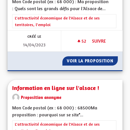
Mon Code postal (ex : 68 000) : Ma proposition
: Quels sont les grands défis pour l’Alsace de...
Filtrer les résultats de la catégorie : L'attractivité économique 
L'attractivité économique de l'Alsace et de ses
territoires, l'emploi
CRÉÉ LE
52
52 ABONNÉS
SUIVRE
14/04/2023
NE PAS SORTIR DU 
VOIR LA PROPOSITION
NE PAS
Information en ligne sur l'alsace !
Proposition anonyme
Mon Code postal (ex : 68 000) : 68500Ma
proposition : pourquoi sur se site"...
Filtrer les résultats de la catégorie : L'attractivité économique 
L'attractivité économique de l'Alsace et de ses