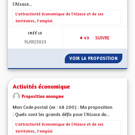
l’Alsace...
Filtrer les résultats de la catégorie : L'attractivité économique 
L'attractivité économique de l'Alsace et de ses
territoires, l'emploi
CRÉÉ LE
49
49 ABONNÉS
SUIVRE
15/07/2023
REDYNAMISATION 
VOIR LA PROPOSITION
REDYNA
Activités économique
Proposition anonyme
Mon Code postal (ex : 68 200) : Ma proposition
: Quels sont les grands défis pour l’Alsace de...
Filtrer les résultats de la catégorie : L'attractivité économique 
L'attractivité économique de l'Alsace et de ses
territoires, l'emploi