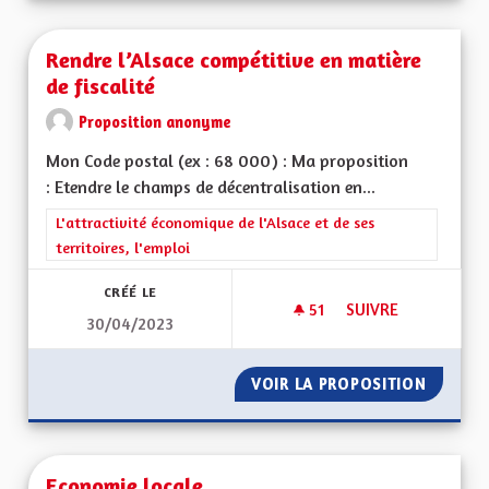
Rendre l’Alsace compétitive en matière
de fiscalité
Proposition anonyme
Mon Code postal (ex : 68 000) : Ma proposition
: Etendre le champs de décentralisation en...
Filtrer les résultats de la catégorie : L'attractivité économique 
L'attractivité économique de l'Alsace et de ses
territoires, l'emploi
CRÉÉ LE
51
51 ABONNÉS
SUIVRE
30/04/2023
RENDRE L’ALSACE C
VOIR LA PROPOSITION
RENDRE 
Economie locale