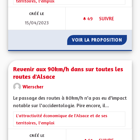
territoires, l'emploi
CRÉÉ LE
49
49 ABONNÉS
SUIVRE
15/04/2023
INFORMATION EN LI
VOIR LA PROPOSITION
INFORMA
Revenir aux 90km/h dans sur toutes les
routes d'Alsace
Wierscher
Le passage des routes à 80km/h n'a pas eu d'impact
notable sur l'accidentologie. Pire encore, il...
Filtrer les résultats de la catégorie : L'attractivité économique 
L'attractivité économique de l'Alsace et de ses
territoires, l'emploi
CRÉÉ LE