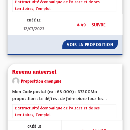
Filtrer les résultats de la catégorie : L'attractivité économique 
L'attractivité économique de l'Alsace et de ses
territoires, l'emploi
CRÉÉ LE
49
49 ABONNÉS
SUIVRE
12/07/2023
SORTIR DU GRAND E
VOIR LA PROPOSITION
SORTIR 
Revenu universel
Proposition anonyme
Mon Code postal (ex : 68 000) : 67200Ma
proposition : Le défi est de faire vivre tous les...
Filtrer les résultats de la catégorie : L'attractivité économique 
L'attractivité économique de l'Alsace et de ses
territoires, l'emploi
CRÉÉ LE