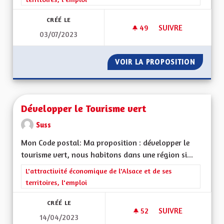
CRÉÉ LE
49
49 ABONNÉS
SUIVRE
03/07/2023
ENSEIGNEMENT EN 
VOIR LA PROPOSITION
ENSEIG
Développer le Tourisme vert
Suss
Mon Code postal: Ma proposition : développer le
tourisme vert, nous habitons dans une région si...
Filtrer les résultats de la catégorie : L'attractivité économique 
L'attractivité économique de l'Alsace et de ses
territoires, l'emploi
CRÉÉ LE
52
52 ABONNÉS
SUIVRE
14/04/2023
DÉVELOPPER LE TO