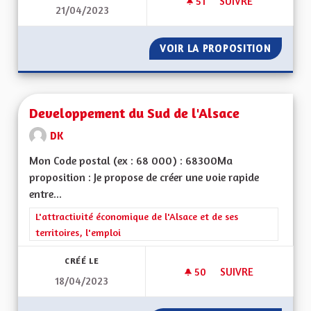
51
51 ABONNÉS
SUIVRE
21/04/2023
REVENIR AUX 90KM
VOIR LA PROPOSITION
REVENI
Developpement du Sud de l'Alsace
DK
Mon Code postal (ex : 68 000) : 68300Ma
proposition : Je propose de créer une voie rapide
entre...
Filtrer les résultats de la catégorie : L'attractivité économique 
L'attractivité économique de l'Alsace et de ses
territoires, l'emploi
CRÉÉ LE
50
50 ABONNÉS
SUIVRE
18/04/2023
DEVELOPPEMENT DU