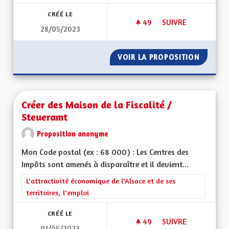
CRÉÉ LE
49
49 ABONNÉS
SUIVRE
28/05/2023
ACTIVITÉS ÉCONOM
VOIR LA PROPOSITION
ACTIVI
Créer des Maison de la Fiscalité /
Steueramt
Proposition anonyme
Mon Code postal (ex : 68 000) : Les Centres des
Impôts sont amenés à disparaître et il devient...
Filtrer les résultats de la catégorie : L'attractivité économique 
L'attractivité économique de l'Alsace et de ses
territoires, l'emploi
CRÉÉ LE
49
49 ABONNÉS
SUIVRE
01/05/2023