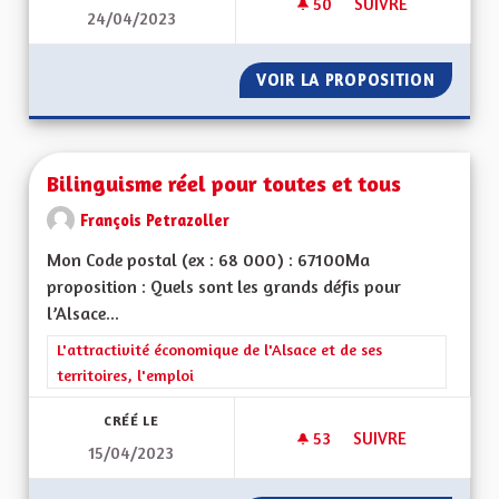
50
50 ABONNÉS
SUIVRE
24/04/2023
REVENU UNIVERSEL
VOIR LA PROPOSITION
REVENU
Bilinguisme réel pour toutes et tous
François Petrazoller
Mon Code postal (ex : 68 000) : 67100Ma
proposition : Quels sont les grands défis pour
l’Alsace...
Filtrer les résultats de la catégorie : L'attractivité économique 
L'attractivité économique de l'Alsace et de ses
territoires, l'emploi
CRÉÉ LE
53
53 ABONNÉS
SUIVRE
15/04/2023
BILINGUISME RÉEL