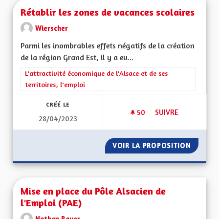
Rétablir les zones de vacances scolaires
Wierscher
Parmi les inombrables effets négatifs de la création
de la région Grand Est, il y a eu...
Filtrer les résultats de la catégorie : L'attractivité économique 
L'attractivité économique de l'Alsace et de ses
territoires, l'emploi
CRÉÉ LE
50
50 ABONNÉS
SUIVRE
28/04/2023
RÉTABLIR LES ZONE
VOIR LA PROPOSITION
RÉTABL
Mise en place du Pôle Alsacien de
l'Emploi (PAE)
Nathan Bauer