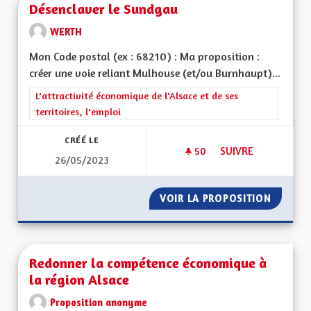
Désenclaver le Sundgau
WERTH
Mon Code postal (ex : 68210) : Ma proposition :
créer une voie reliant Mulhouse (et/ou Burnhaupt)...
Filtrer les résultats de la catégorie : L'attractivité économique 
L'attractivité économique de l'Alsace et de ses
territoires, l'emploi
CRÉÉ LE
50
50 ABONNÉS
SUIVRE
26/05/2023
DÉSENCLAVER LE S
VOIR LA PROPOSITION
DÉSENC
Redonner la compétence économique à
la région Alsace
Proposition anonyme