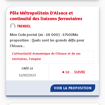
Pôle Métropolitain D'Alsace et
continuité des liaisons ferroviaires
TRENDEL
Mon Code postal (ex : 68 000) : 67500Ma
proposition : Quels sont les grands défis pour
l’Alsace...
Filtrer les résultats de la catégorie : L'attractivité économique 
L'attractivité économique de l'Alsace et de ses
territoires, l'emploi
CRÉÉ LE
50
50 ABONNÉS
SUIVRE
12/07/2023
VOIR LA PROPOSITION
PÔLE M