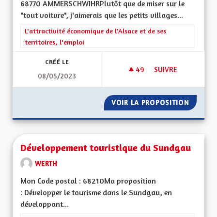
68770 AMMERSCHWIHRPlutôt que de miser sur le
"tout voiture", j'aimerais que les petits villages...
Filtrer les résultats de la catégorie : L'attractivité économique 
L'attractivité économique de l'Alsace et de ses
territoires, l'emploi
CRÉÉ LE
49
49 ABONNÉS
SUIVRE
08/05/2023
TRANSPORT DES P
VOIR LA PROPOSITION
TRANSP
Développement touristique du Sundgau
WERTH
Mon Code postal : 68210Ma proposition
: Développer le tourisme dans le Sundgau, en
développant...