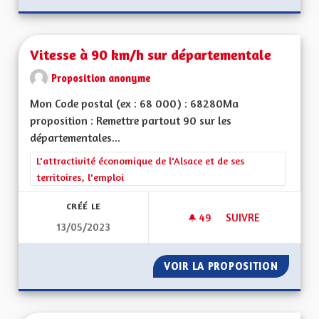
Vitesse à 90 km/h sur départementale
Proposition anonyme
Mon Code postal (ex : 68 000) : 68280Ma
proposition : Remettre partout 90 sur les
départementales...
Filtrer les résultats de la catégorie : L'attractivité économique 
L'attractivité économique de l'Alsace et de ses
territoires, l'emploi
CRÉÉ LE
49
49 ABONNÉS
SUIVRE
13/05/2023
VITESSE À 90 KM/
VOIR LA PROPOSITION
VITESS