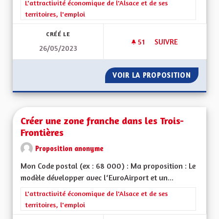
Filtrer les résultats de la catégorie : L'attractivité économique 
L'attractivité économique de l'Alsace et de ses
territoires, l'emploi
CRÉÉ LE
51
51 ABONNÉS
SUIVRE
26/05/2023
DÉVELOPPEMENT T
VOIR LA PROPOSITION
DÉVELO
Créer une zone franche dans les Trois-
Frontières
Proposition anonyme
Mon Code postal (ex : 68 000) : Ma proposition : Le
modèle développer avec l‘EuroAirport et un...
Filtrer les résultats de la catégorie : L'attractivité économique 
L'attractivité économique de l'Alsace et de ses
territoires, l'emploi