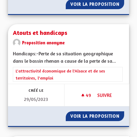
VOIR LA PROPOSITION
BILING
Atouts et handicaps
Proposition anonyme
Handicaps:-Perte de sa situation geographique
dans le bassin rhenan a cause de la perte de sa...
Filtrer les résultats de la catégorie : L'attractivité économique 
L'attractivité économique de l'Alsace et de ses
territoires, l'emploi
CRÉÉ LE
49
49 ABONNÉS
SUIVRE
29/05/2023
ATOUTS ET HANDIC
VOIR LA PROPOSITION
ATOUTS