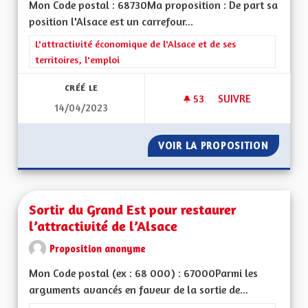
Mon Code postal : 68730Ma proposition : De part sa
position l'Alsace est un carrefour...
Filtrer les résultats de la catégorie : L'attractivité économique 
L'attractivité économique de l'Alsace et de ses
territoires, l'emploi
CRÉÉ LE
53
53 ABONNÉS
SUIVRE
14/04/2023
DÉVELOPPER LE BIL
VOIR LA PROPOSITION
DÉVELO
Sortir du Grand Est pour restaurer
l’attractivité de l’Alsace
Proposition anonyme
Mon Code postal (ex : 68 000) : 67000Parmi les
arguments avancés en faveur de la sortie de...