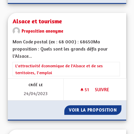
Alsace et tourisme
Proposition anonyme
Mon Code postal (ex : 68 000) : 68650Ma
proposition : Quels sont les grands défis pour
l’Alsace...
Filtrer les résultats de la catégorie : L'attractivité économique 
L'attractivité économique de l'Alsace et de ses
territoires, l'emploi
CRÉÉ LE
51
51 ABONNÉS
SUIVRE
24/04/2023
ALSACE ET TOURIS
VOIR LA PROPOSITION
ALSACE