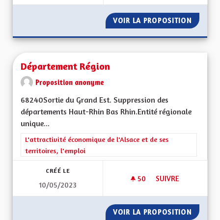
VOIR LA PROPOSITION
DÉVELO
Département Région
Proposition anonyme
68240Sortie du Grand Est. Suppression des
départements Haut-Rhin Bas Rhin.Entité régionale
unique...
Filtrer les résultats de la catégorie : L'attractivité économique 
L'attractivité économique de l'Alsace et de ses
territoires, l'emploi
CRÉÉ LE
50
50 ABONNÉS
SUIVRE
10/05/2023
DÉPARTEMENT RÉG
VOIR LA PROPOSITION
DÉPART