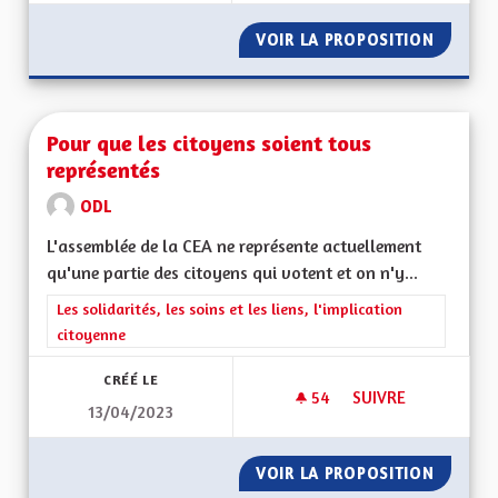
VOIR LA PROPOSITION
DÉSENG
Pour que les citoyens soient tous
représentés
ODL
L'assemblée de la CEA ne représente actuellement
qu'une partie des citoyens qui votent et on n'y...
Filtrer les résultats de la catégorie : Les solidarités, les soins e
Les solidarités, les soins et les liens, l'implication
citoyenne
CRÉÉ LE
54
54 ABONNÉS
SUIVRE
13/04/2023
POUR QUE LES CIT
VOIR LA PROPOSITION
POUR Q