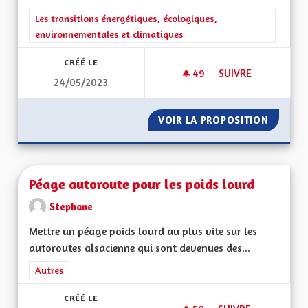
Filtrer les résultats de la catégorie : Les transitions énergéti
Les transitions énergétiques, écologiques,
environnementales et climatiques
CRÉÉ LE
49
49 ABONNÉS
SUIVRE
24/05/2023
TRANSPORTS COLLE
VOIR LA PROPOSITION
TRANSP
Péage autoroute pour les poids lourd
Stephane
Mettre un péage poids lourd au plus vite sur les
autoroutes alsacienne qui sont devenues des...
Filtrer les résultats de la catégorie : Autres
Autres
CRÉÉ LE