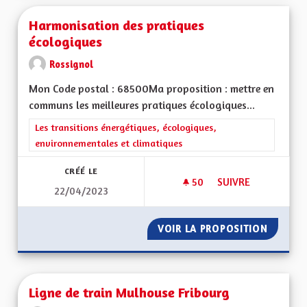
Harmonisation des pratiques
écologiques
Rossignol
Mon Code postal : 68500Ma proposition : mettre en
communs les meilleures pratiques écologiques...
Filtrer les résultats de la catégorie : Les transitions énergéti
Les transitions énergétiques, écologiques,
environnementales et climatiques
CRÉÉ LE
50
50 ABONNÉS
SUIVRE
22/04/2023
HARMONISATION DE
VOIR LA PROPOSITION
HARMON
Ligne de train Mulhouse Fribourg