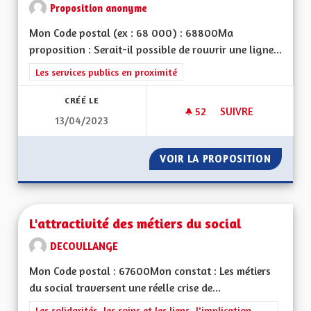
Proposition anonyme
Mon Code postal (ex : 68 000) : 68800Ma
proposition : Serait-il possible de rouvrir une ligne...
Filtrer les résultats de la catégorie : Les services publics en pro
Les services publics en proximité
CRÉÉ LE
52
52 ABONNÉS
SUIVRE
13/04/2023
LIGNE DE TRAIN M
VOIR LA PROPOSITION
LIGNE 
L'attractivité des métiers du social
DECOULLANGE
Mon Code postal : 67600Mon constat : Les métiers
du social traversent une réelle crise de...
Filtrer les résultats de la catégorie : Les solidarités, les soins e
Les solidarités, les soins et les liens, l'implication