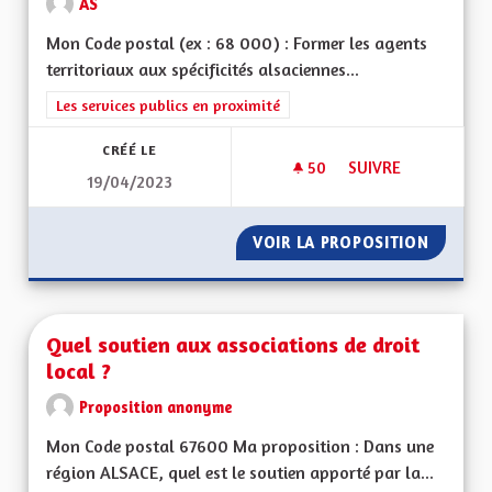
AS
Mon Code postal (ex : 68 000) : Former les agents
territoriaux aux spécificités alsaciennes...
Filtrer les résultats de la catégorie : Les services publics en pro
Les services publics en proximité
CRÉÉ LE
50
50 ABONNÉS
SUIVRE
19/04/2023
AVOIR UN SERVICE 
VOIR LA PROPOSITION
AVOIR 
Quel soutien aux associations de droit
local ?
Proposition anonyme
Mon Code postal 67600 Ma proposition : Dans une
région ALSACE, quel est le soutien apporté par la...