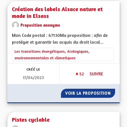
Création des labels Alsace nature et
made in Elsass
Proposition anonyme
Mon Code postal : 67130Ma proposition : afin de
protéger et garantir les acquis du droit local...
Filtrer les résultats de la catégorie : Les transitions énergéti
Les transitions énergétiques, écologiques,
environnementales et climatiques
CRÉÉ LE
52
52 ABONNÉS
SUIVRE
17/04/2023
CRÉATION DES LABE
VOIR LA PROPOSITION
CRÉATI
Pistes cyclable