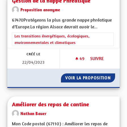
Gestion de la nappe Phréatique
Proposition anonyme
67470Protégeons la plus grande nappe phréatique
d’Europe.La région Alsace devrait avoir le...
Filtrer les résultats de la catégorie : Les transitions énergéti
Les transitions énergétiques, écologiques,
environnementales et climatiques
CRÉÉ LE
49
49 ABONNÉS
SUIVRE
22/04/2023
GESTION DE LA NA
VOIR LA PROPOSITION
GESTIO
Améliorer des repas de cantine
Nathan Bauer
Mon Code postal (67110) : Améliorer les repas de