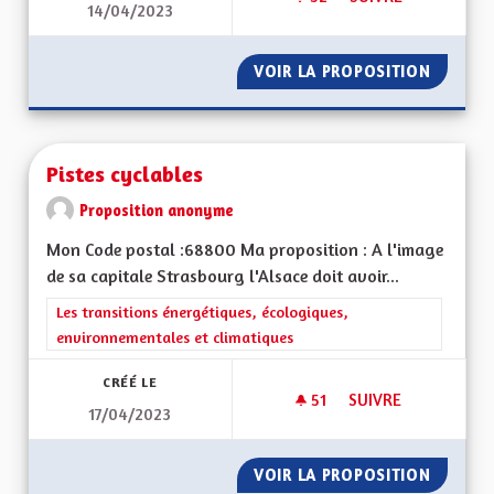
14/04/2023
NE PAS SORTIR DU 
VOIR LA PROPOSITION
NE PAS
Pistes cyclables
Proposition anonyme
Mon Code postal :68800 Ma proposition : A l'image
de sa capitale Strasbourg l'Alsace doit avoir...
Filtrer les résultats de la catégorie : Les transitions énergéti
Les transitions énergétiques, écologiques,
environnementales et climatiques
CRÉÉ LE
51
51 ABONNÉS
SUIVRE
17/04/2023
PISTES CYCLABLES
VOIR LA PROPOSITION
PISTES