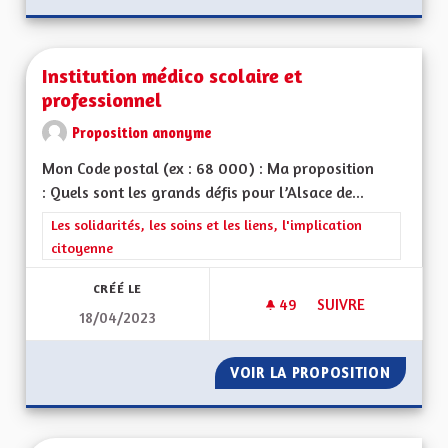
Institution médico scolaire et
professionnel
Proposition anonyme
Mon Code postal (ex : 68 000) : Ma proposition
: Quels sont les grands défis pour l’Alsace de...
Filtrer les résultats de la catégorie : Les solidarités, les soins e
Les solidarités, les soins et les liens, l'implication
citoyenne
CRÉÉ LE
49
49 ABONNÉS
SUIVRE
18/04/2023
INSTITUTION MÉDIC
VOIR LA PROPOSITION
INSTIT