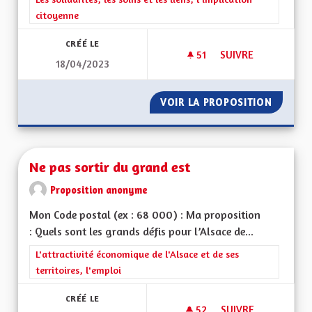
citoyenne
CRÉÉ LE
51
51 ABONNÉS
SUIVRE
18/04/2023
L'ATTRACTIVITÉ DE
VOIR LA PROPOSITION
L'ATTRA
Ne pas sortir du grand est
Proposition anonyme
Mon Code postal (ex : 68 000) : Ma proposition
: Quels sont les grands défis pour l’Alsace de...
Filtrer les résultats de la catégorie : L'attractivité économique 
L'attractivité économique de l'Alsace et de ses
territoires, l'emploi
CRÉÉ LE
52
52 ABONNÉS
SUIVRE