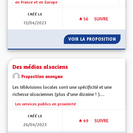
en France et en Europe
CRÉÉ LE
56
56 ABONNÉS
SUIVRE
13/04/2023
UNE RÉGION ALSAC
VOIR LA PROPOSITION
UNE RÉ
Des médias alsaciens
Proposition anonyme
Les télévisions locales sont une spécificité et une
richesse alsaciennes (plus d'une dizaine ! )....
Filtrer les résultats de la catégorie : Les services publics en pro
Les services publics en proximité
CRÉÉ LE
49
49 ABONNÉS
SUIVRE
26/04/2023
DES MÉDIAS ALSACI