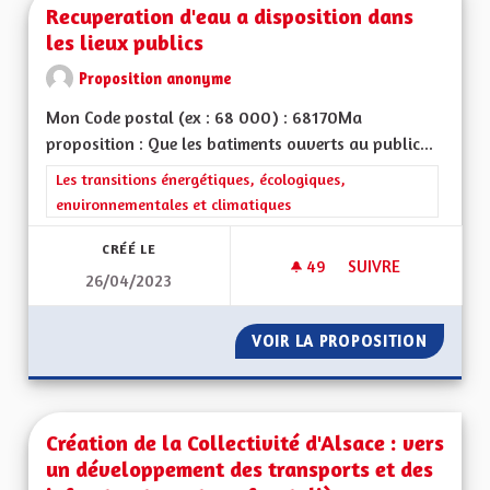
Recuperation d'eau a disposition dans
les lieux publics
Proposition anonyme
Mon Code postal (ex : 68 000) : 68170Ma
proposition : Que les batiments ouverts au public...
Filtrer les résultats de la catégorie : Les transitions énergéti
Les transitions énergétiques, écologiques,
environnementales et climatiques
CRÉÉ LE
49
49 ABONNÉS
SUIVRE
26/04/2023
RECUPERATION D'EA
VOIR LA PROPOSITION
RECUPE
Création de la Collectivité d'Alsace : vers
un développement des transports et des