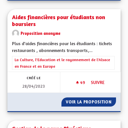
Aides financières pour étudiants non
boursiers
Proposition anonyme
Plus d'aides financières pour les étudiants : tickets
restaurants , abonnements transports,...
Filtrer les résultats de la catégorie : La Culture, l'Education e
La Culture, l'Education et le rayonnement de l'Alsace
en France et en Europe
CRÉÉ LE
49
49 ABONNÉS
SUIVRE
28/04/2023
AIDES FINANCIÈRE
VOIR LA PROPOSITION
AIDES 