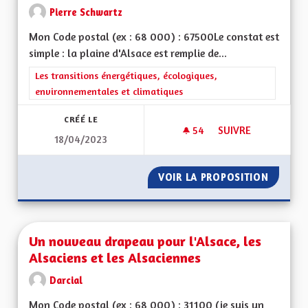
Pierre Schwartz
Mon Code postal (ex : 68 000) : 67500Le constat est
simple : la plaine d'Alsace est remplie de...
Filtrer les résultats de la catégorie : Les transitions énergéti
Les transitions énergétiques, écologiques,
environnementales et climatiques
CRÉÉ LE
54
54 ABONNÉS
SUIVRE
18/04/2023
TRANSITION AGRIC
VOIR LA PROPOSITION
TRANSI
Un nouveau drapeau pour l'Alsace, les
Alsaciens et les Alsaciennes
Darcial
Mon Code postal (ex : 68 000) : 31100 (je suis un