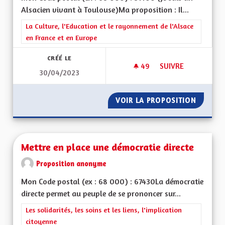
Alsacien vivant à Toulouse)Ma proposition : Il...
Filtrer les résultats de la catégorie : La Culture, l'Education e
La Culture, l'Education et le rayonnement de l'Alsace
en France et en Europe
CRÉÉ LE
49
49 ABONNÉS
SUIVRE
30/04/2023
UN NOUVEAU DRAPEA
VOIR LA PROPOSITION
UN NOU
Mettre en place une démocratie directe
Proposition anonyme
Mon Code postal (ex : 68 000) : 67430La démocratie
directe permet au peuple de se prononcer sur...
Filtrer les résultats de la catégorie : Les solidarités, les soins e
Les solidarités, les soins et les liens, l'implication
citoyenne