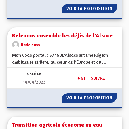
VOIR LA PROPOSITION
ALSACE
Relevons ensemble les défis de l'Alsace
Badelsass
Mon Code postal : 67 150L’Alsace est une Région
ambitieuse et fière, au cœur de l’Europe et qui...
CRÉÉ LE
51
51 ABONNÉS
SUIVRE
14/04/2023
RELEVONS ENSEMBLE
VOIR LA PROPOSITION
RELEVO
Transition agricole économe en eau