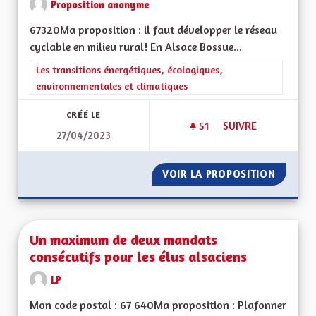
Proposition anonyme
67320Ma proposition : il faut développer le réseau
cyclable en milieu rural! En Alsace Bossue...
Filtrer les résultats de la catégorie : Les transitions énergéti
Les transitions énergétiques, écologiques,
environnementales et climatiques
CRÉÉ LE
51
51 ABONNÉS
SUIVRE
27/04/2023
PISTES CYCLABLE
VOIR LA PROPOSITION
PISTES 
Un maximum de deux mandats
consécutifs pour les élus alsaciens
LP
Mon code postal : 67 640Ma proposition : Plafonner