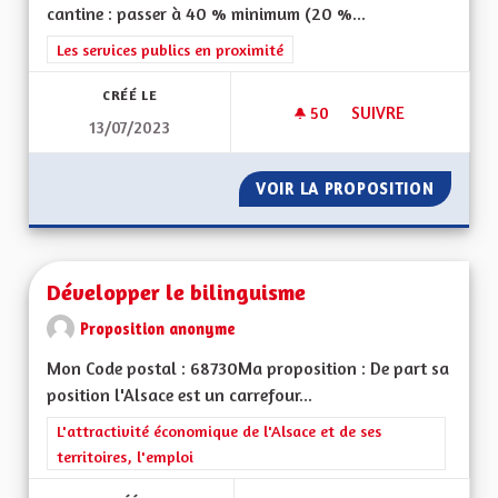
cantine : passer à 40 % minimum (20 %...
Filtrer les résultats de la catégorie : Les services publics en pro
Les services publics en proximité
CRÉÉ LE
50
50 ABONNÉS
SUIVRE
13/07/2023
AMÉLIORER DES REP
VOIR LA PROPOSITION
AMÉLIO
Développer le bilinguisme
Proposition anonyme
Mon Code postal : 68730Ma proposition : De part sa
position l'Alsace est un carrefour...
Filtrer les résultats de la catégorie : L'attractivité économique 
L'attractivité économique de l'Alsace et de ses
territoires, l'emploi