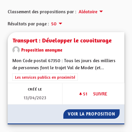
Classement des propositions par :
Aléatoire
Résultats par page :
50
Transport : Développer le covoiturage
Proposition anonyme
Mon Code postal 67350 : Tous les jours des milliers
de personnes font le trajet Val de Moder (et...
Filtrer les résultats de la catégorie : Les services publics en pro
Les services publics en proximité
CRÉÉ LE
51
51 ABONNÉS
SUIVRE
13/04/2023
TRANSPORT : DÉVE
VOIR LA PROPOSITION
TRANSP