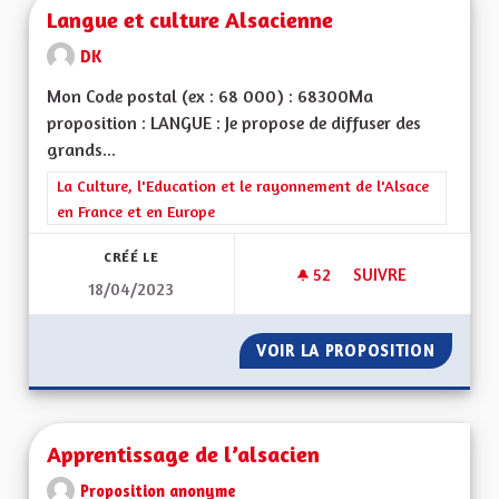
Langue et culture Alsacienne
DK
Mon Code postal (ex : 68 000) : 68300Ma
proposition : LANGUE : Je propose de diffuser des
grands...
Filtrer les résultats de la catégorie : La Culture, l'Education e
La Culture, l'Education et le rayonnement de l'Alsace
en France et en Europe
CRÉÉ LE
52
52 ABONNÉS
SUIVRE
18/04/2023
LANGUE ET CULTUR
VOIR LA PROPOSITION
LANGUE
Apprentissage de l’alsacien
Proposition anonyme