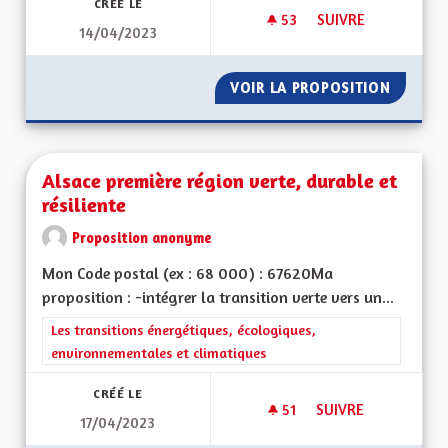
CRÉÉ LE
53
53 ABONNÉS
SUIVRE
14/04/2023
DÉVELOPPER LE BIL
VOIR LA PROPOSITION
DÉVELO
Alsace première région verte, durable et
résiliente
Proposition anonyme
Mon Code postal (ex : 68 000) : 67620Ma
proposition : -intégrer la transition verte vers un...
Filtrer les résultats de la catégorie : Les transitions énergéti
Les transitions énergétiques, écologiques,
environnementales et climatiques
CRÉÉ LE
51
51 ABONNÉS
SUIVRE
17/04/2023
ALSACE PREMIÈRE R