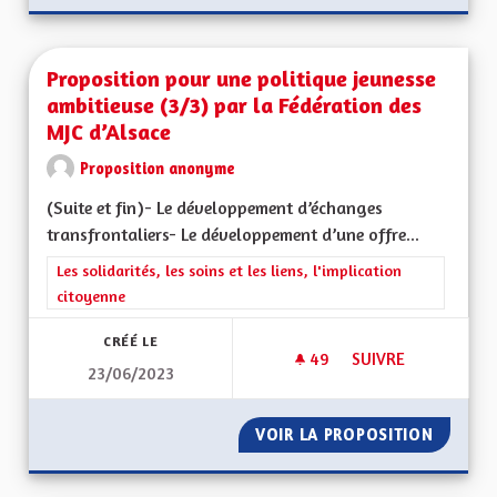
Proposition pour une politique jeunesse
ambitieuse (3/3) par la Fédération des
MJC d’Alsace
Proposition anonyme
(Suite et fin)- Le développement d’échanges
transfrontaliers- Le développement d’une offre...
Filtrer les résultats de la catégorie : Les solidarités, les soins e
Les solidarités, les soins et les liens, l'implication
citoyenne
CRÉÉ LE
49
49 ABONNÉS
SUIVRE
23/06/2023
PROPOSITION POUR 
VOIR LA PROPOSITION
PROPOS