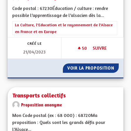
Code postal : 67230Éducation / culture : rendre
possible l’apprentissage de l’alsacien dès la...
Filtrer les résultats de la catégorie : La Culture, l'Education e
La Culture, l'Education et le rayonnement de l'Alsace
en France et en Europe
CRÉÉ LE
50
50 ABONNÉS
SUIVRE
21/04/2023
APPRENTISSAGE DE 
VOIR LA PROPOSITION
APPREN
Transports collectifs
Proposition anonyme
Mon Code postal (ex : 68 000) : 68720Ma
proposition : Quels sont les grands défis pour
l’Alsace...