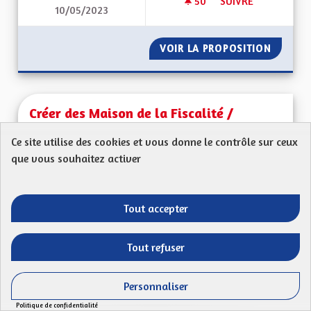
50
50 ABONNÉS
SUIVRE
10/05/2023
PÉAGE AUTOROUTE 
VOIR LA PROPOSITION
PÉAGE 
Créer des Maison de la Fiscalité /
Steueramt
Ce site utilise des cookies et vous donne le contrôle sur ceux
Proposition anonyme
que vous souhaitez activer
Mon Code postal (ex : 68 000) : Les Centres des
Impôts sont amenés à disparaître et il devient...
Tout accepter
Filtrer les résultats de la catégorie : L'attractivité économique 
L'attractivité économique de l'Alsace et de ses
territoires, l'emploi
Tout refuser
CRÉÉ LE
49
49 ABONNÉS
SUIVRE
01/05/2023
CRÉER DES MAISON 
Personnaliser
Politique de confidentialité