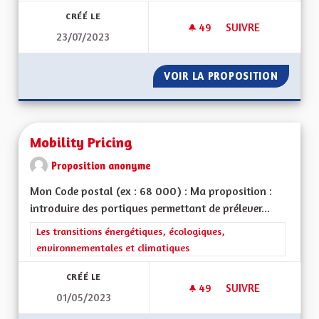
CRÉÉ LE
49
49 ABONNÉS
SUIVRE
23/07/2023
QUEL SOUTIEN AUX 
VOIR LA PROPOSITION
QUEL S
Mobility Pricing
Proposition anonyme
Mon Code postal (ex : 68 000) : Ma proposition :
introduire des portiques permettant de prélever...
Filtrer les résultats de la catégorie : Les transitions énergéti
Les transitions énergétiques, écologiques,
environnementales et climatiques
CRÉÉ LE
49
49 ABONNÉS
SUIVRE
01/05/2023
MOBILITY PRICING