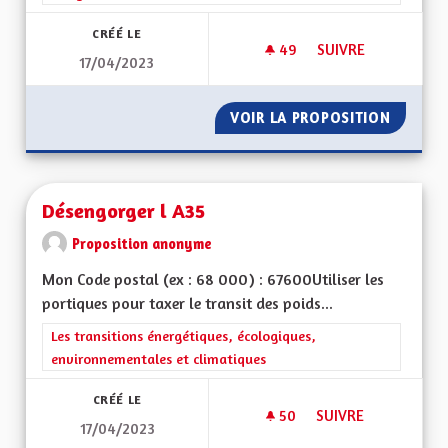
CRÉÉ LE
49
49 ABONNÉS
SUIVRE
17/04/2023
METTRE EN PLACE 
VOIR LA PROPOSITION
METTRE
Désengorger l A35
Proposition anonyme
Mon Code postal (ex : 68 000) : 67600Utiliser les
portiques pour taxer le transit des poids...
Filtrer les résultats de la catégorie : Les transitions énergéti
Les transitions énergétiques, écologiques,
environnementales et climatiques
CRÉÉ LE
50
50 ABONNÉS
SUIVRE
17/04/2023
DÉSENGORGER L A3