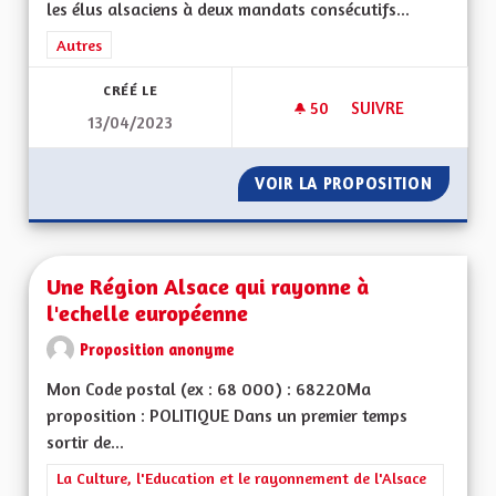
les élus alsaciens à deux mandats consécutifs...
Filtrer les résultats de la catégorie : Autres
Autres
CRÉÉ LE
50
50 ABONNÉS
SUIVRE
13/04/2023
UN MAXIMUM DE DE
VOIR LA PROPOSITION
UN MAX
Une Région Alsace qui rayonne à
l'echelle européenne
Proposition anonyme
Mon Code postal (ex : 68 000) : 68220Ma
proposition : POLITIQUE Dans un premier temps
sortir de...
Filtrer les résultats de la catégorie : La Culture, l'Education e
La Culture, l'Education et le rayonnement de l'Alsace