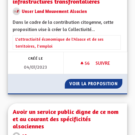
infrastructures transfrontalières
Unser Land Mouvement Alsacien
Dans le cadre de la contribution citoyenne, cette
proposition vise à créer la Collectivité...
Filtrer les résultats de la catégorie : L'attractivité économique 
L'attractivité économique de l'Alsace et de ses
territoires, l'emploi
CRÉÉ LE
56
56 ABONNÉS
SUIVRE
04/07/2023
CRÉATION DE LA CO
VOIR LA PROPOSITION
CRÉATI
Avoir un service public digne de ce nom
et au courant des spécificités
alsaciennes