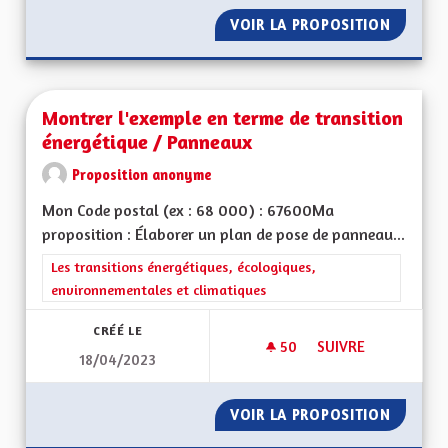
VOIR LA PROPOSITION
MOBILI
Montrer l'exemple en terme de transition
énergétique / Panneaux
Proposition anonyme
Mon Code postal (ex : 68 000) : 67600Ma
proposition : Élaborer un plan de pose de panneau...
Filtrer les résultats de la catégorie : Les transitions énergéti
Les transitions énergétiques, écologiques,
environnementales et climatiques
CRÉÉ LE
50
50 ABONNÉS
SUIVRE
18/04/2023
MONTRER L'EXEMPL
VOIR LA PROPOSITION
MONTRE