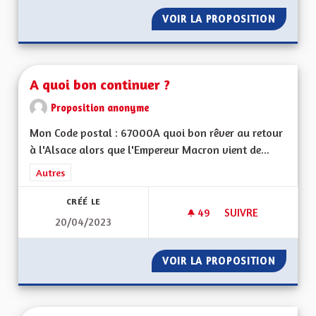
VOIR LA PROPOSITION
DES MÉ
A quoi bon continuer ?
Proposition anonyme
Mon Code postal : 67000A quoi bon rêver au retour
à l'Alsace alors que l'Empereur Macron vient de...
Filtrer les résultats de la catégorie : Autres
Autres
CRÉÉ LE
49
49 ABONNÉS
SUIVRE
20/04/2023
A QUOI BON CONTI
VOIR LA PROPOSITION
A QUOI