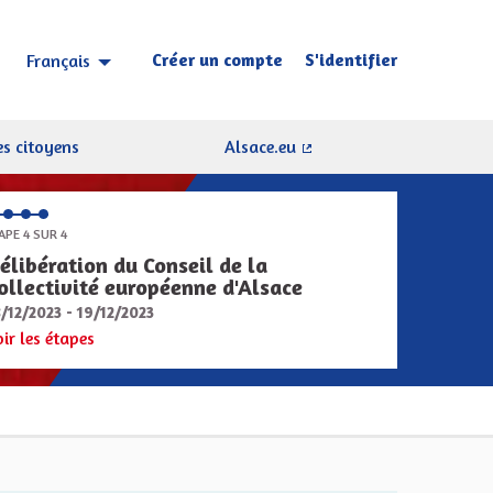
Créer un compte
S'identifier
Français
Choisir la langue
Sprache wählen
s citoyens
Alsace.eu
(Lien externe)
APE 4 SUR 4
élibération du Conseil de la
ollectivité européenne d'Alsace
8/12/2023 - 19/12/2023
oir les étapes