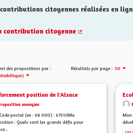
contributions citoyennes réalisées en lign
la contribution citoyenne
(Lien externe)
nt des propositions par :
Résultats par page :
50
phabétique)
orcement position de l'Alsace
Eco
Proposition anonyme
ode postal (ex : 68 000) : 67510Ma
Mon 
sition : Quels sont les grands défis pour
dével
ce...
Filt
Les 