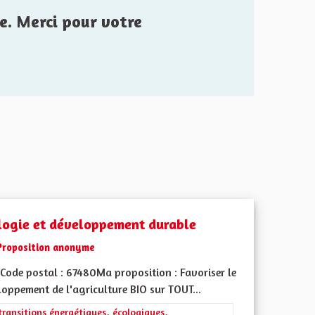
e. Merci pour votre
logie et développement durable
Proposition anonyme
Code postal : 67480Ma proposition : Favoriser le
oppement de l'agriculture BIO sur TOUT...
rer les résultats de la catégorie : Les transitions énergétiques, écolog
transitions énergétiques, écologiques,