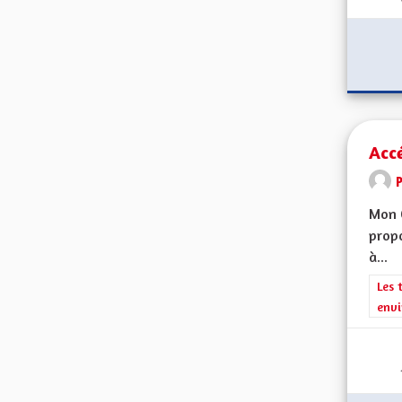
Accé
Mon 
propo
à...
Filt
Les 
envi