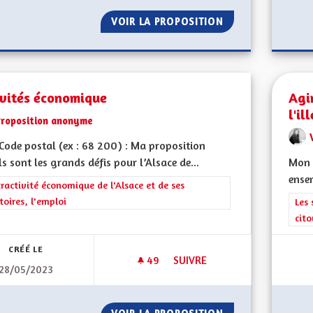
VOIR LA PROPOSITION
ACCÉDER À LA PR
ivités économique
Agi
l'il
Proposition anonyme
ode postal (ex : 68 200) : Ma proposition
ls sont les grands défis pour l’Alsace de...
Mon 
ensem
rer les résultats de la catégorie : L'attractivité économique de l'Alsace et
tractivité économique de l'Alsace et de ses
itoires, l'emploi
Filt
Les 
cit
CRÉÉ LE
49
49 ABONNÉS
SUIVRE
28/05/2023
ACTIVITÉS ÉCONOMIQUE