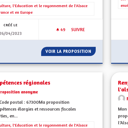
env
rer les résultats de la catégorie : La Culture, l'Education et le rayonne
ulture, l'Education et le rayonnement de l'Alsace
rance et en Europe
CRÉÉ LE
49
49 ABONNÉS
SUIVRE
26/04/2023
RENFORCEMENT POSITION DE 
VOIR LA PROPOSITION
RENFORCEMENT PO
pétences régionales
Ren
l'al
Proposition anonyme
Code postal : 67300Ma proposition
pétences élargies et ressources fiscales
Mon 
ties, en...
propo
l’Als
rer les résultats de la catégorie : La Culture, l'Education et le rayonne
ulture, l'Education et le rayonnement de l'Alsace