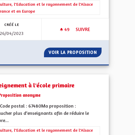
rer les résultats de la catégorie : La Culture, l'Education et le rayonne
ulture, l'Education et le rayonnement de l'Alsace
rance et en Europe
CRÉÉ LE
49
49 ABONNÉS
SUIVRE
26/04/2023
RENFORCEMENT DE L'ALLEMAND
GIONALES
VOIR LA PROPOSITION
RENFORCEMENT DE
eignement à l'école primaire
Proposition anonyme
Code postal : 67480Ma proposition :
ucher plus d'enseignants afin de réduire le
re...
rer les résultats de la catégorie : La Culture, l'Education et le rayonne
ulture, l'Education et le rayonnement de l'Alsace