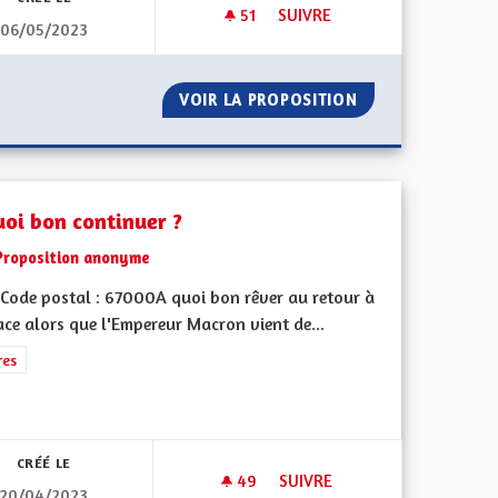
51
51 ABONNÉS
SUIVRE
06/05/2023
FISCALITÉ RÉGIONALISÉE
E
VOIR LA PROPOSITION
FISCALITÉ RÉGIO
uoi bon continuer ?
Proposition anonyme
Code postal : 67000A quoi bon rêver au retour à
ace alors que l'Empereur Macron vient de...
rer les résultats de la catégorie : Autres
res
CRÉÉ LE
49
49 ABONNÉS
SUIVRE
20/04/2023
TIVITÉ : UNE SYNTHÈSE DES SCRUTINS DÉPARTEMENTAUX ET RÉGIO
A QUOI BON CONTINUER ?