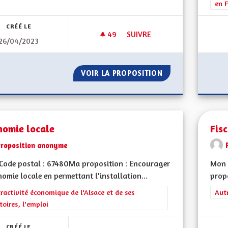
en F
CRÉÉ LE
49
49 ABONNÉS
SUIVRE
26/04/2023
MISE À JOUR DE L'ALSACIEN
VOIR LA PROPOSITION
MISE À JOUR DE L
nomie locale
Fisc
Proposition anonyme
Code postal : 67480Ma proposition : Encourager
Mon 
nomie locale en permettant l'installation...
propo
rer les résultats de la catégorie : L'attractivité économique de l'Alsace et
tractivité économique de l'Alsace et de ses
Filt
Aut
itoires, l'emploi
CRÉÉ LE