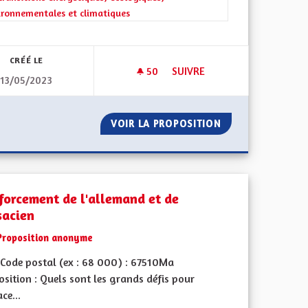
ironnementales et climatiques
ment de l'Alsace en France et en Europe
CRÉÉ LE
50
50 ABONNÉS
SUIVRE
13/05/2023
L'ALSACE
ECOLOGIE ET DÉVELOPPEMEN
SITION DE L'ALSACE
VOIR LA PROPOSITION
ECOLOGIE ET DÉ
forcement de l'allemand et de
sacien
Proposition anonyme
Code postal (ex : 68 000) : 67510Ma
sition : Quels sont les grands défis pour
ace...
ment de l'Alsace en France et en Europe