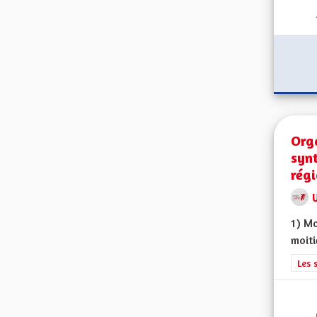
Orga
syn
rég
1) Mo
moiti
Filt
Les 