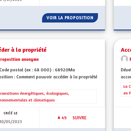
VOIR LA PROPOSITION
ORGANISATION DE
der à la propriété
Acc
Proposition anonyme
Code postal (ex : 68 000) : 68920Ma
Dével
sition : Comment pouvoir accéder à la propriété
accom
Filt
La C
en F
rer les résultats de la catégorie : Les transitions énergétiques, écolog
transitions énergétiques, écologiques,
ronnementales et climatiques
CRÉÉ LE
49
49 ABONNÉS
SUIVRE
10/05/2023
ACCÉDER À LA PROPRIÉTÉ