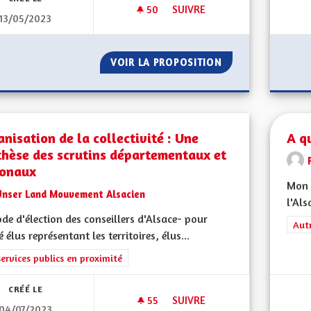
50
50 ABONNÉS
SUIVRE
13/05/2023
ECONOMIE LOCALE
VOIR LA PROPOSITION
ECONOMIE LOCAL
nisation de la collectivité : Une
A q
thèse des scrutins départementaux et
ionaux
Mon 
Unser Land Mouvement Alsacien
l'Als
de d'élection des conseillers d'Alsace- pour
Filt
Aut
é élus représentant les territoires, élus...
rer les résultats de la catégorie : Les services publics en proximité
services publics en proximité
CRÉÉ LE
55
55 ABONNÉS
SUIVRE
04/07/2023
ORGANISATION DE LA COLLEC