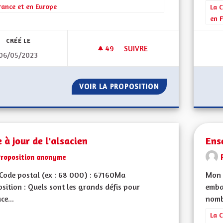
rance et en Europe
Filt
La C
en F
CRÉÉ LE
49
49 ABONNÉS
SUIVRE
06/05/2023
COMPÉTENCES RÉGIONALES
VOIR LA PROPOSITION
COMPÉTENCES RÉ
 à jour de l'alsacien
Ens
Proposition anonyme
Code postal (ex : 68 000) : 67160Ma
Mon 
sition : Quels sont les grands défis pour
emba
ce...
nomb
Filt
La C