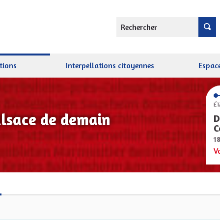
Rechercher
tions
Interpellations citoyennes
Espace
ÉT
Alsace de demain
D
C
1
V