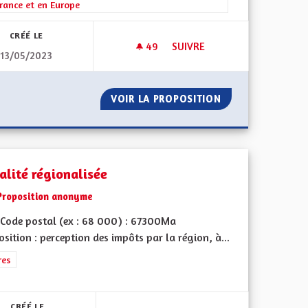
rance et en Europe
CRÉÉ LE
49
49 ABONNÉS
SUIVRE
13/05/2023
ENSEIGNEMENT À L'ÉCOLE PR
'ALSACIEN
VOIR LA PROPOSITION
ENSEIGNEMENT À 
alité régionalisée
Proposition anonyme
Code postal (ex : 68 000) : 67300Ma
sition : perception des impôts par la région, à...
 de ses territoires, l'emploi
rer les résultats de la catégorie : Autres
res
CRÉÉ LE