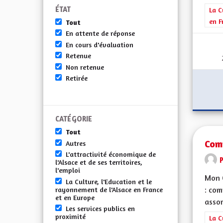
ÉTAT
Filt
La C
en F
Tout
En attente de réponse
En cours d'évaluation
Retenue
Non retenue
Retirée
CATÉGORIE
Tout
Com
Autres
L'attractivité économique de
l'Alsace et de ses territoires,
l'emploi
Mon 
La Culture, l'Education et le
: com
rayonnement de l'Alsace en France
et en Europe
assor
Les services publics en
proximité
Filt
La C