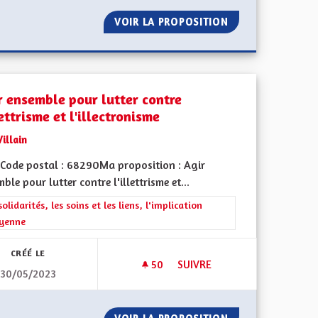
OPRIÉTÉ
VOIR LA PROPOSITION
ACCOMPAGNEMENT
r ensemble pour lutter contre
lettrisme et l'illectronisme
Villain
Code postal : 68290Ma proposition : Agir
ble pour lutter contre l'illettrisme et...
 de ses territoires, l'emploi
rer les résultats de la catégorie : Les solidarités, les soins et les liens, 
solidarités, les soins et les liens, l'implication
oyenne
CRÉÉ LE
50
50 ABONNÉS
SUIVRE
30/05/2023
AGIR ENSEMBLE POUR LUTTER 