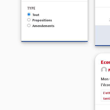
TYPE
Tout
Propositions
Amendements
Eco
Mon 
l'éco
Filt
L'at
terr