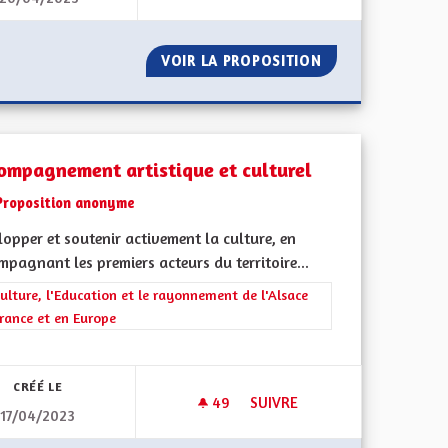
 LA COLLECTIVITÉ : UNE SYNTHÈSE DES SCRUTINS DÉPARTE
VOIR LA PROPOSITION
A QUOI BON CON
ompagnement artistique et culturel
Proposition anonyme
opper et soutenir activement la culture, en
pagnant les premiers acteurs du territoire...
rer les résultats de la catégorie : La Culture, l'Education et le rayonne
ulture, l'Education et le rayonnement de l'Alsace
rance et en Europe
iques, environnementales et climatiques
CRÉÉ LE
49
49 ABONNÉS
SUIVRE
17/04/2023
ACCOMPAGNEMENT ARTISTIQU