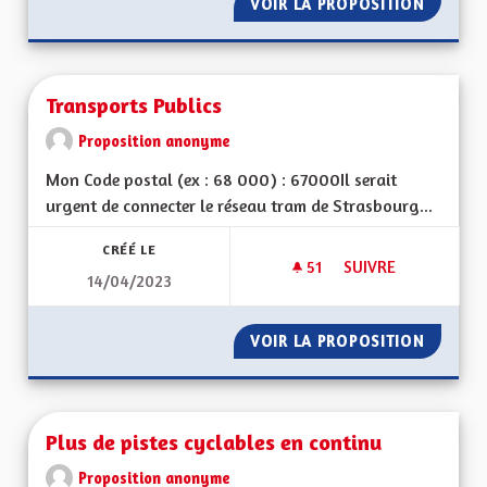
VOIR LA PROPOSITION
UNE RÉ
Transports Publics
Proposition anonyme
Mon Code postal (ex : 68 000) : 67000Il serait
urgent de connecter le réseau tram de Strasbourg...
CRÉÉ LE
51
51 ABONNÉS
SUIVRE
14/04/2023
TRANSPORTS PUBLI
VOIR LA PROPOSITION
TRANSP
Plus de pistes cyclables en continu
Proposition anonyme