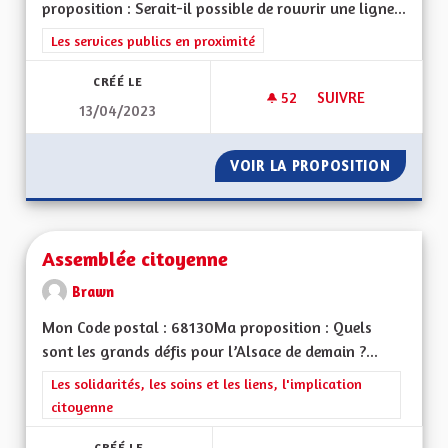
proposition : Serait-il possible de rouvrir une ligne...
Filtrer les résultats de la catégorie : Les services publics en pro
Les services publics en proximité
CRÉÉ LE
52
52 ABONNÉS
SUIVRE
13/04/2023
LIGNE DE TRAIN M
VOIR LA PROPOSITION
LIGNE 
Assemblée citoyenne
Brawn
Mon Code postal : 68130Ma proposition : Quels
sont les grands défis pour l’Alsace de demain ?...
Filtrer les résultats de la catégorie : Les solidarités, les soins e
Les solidarités, les soins et les liens, l'implication
citoyenne
CRÉÉ LE