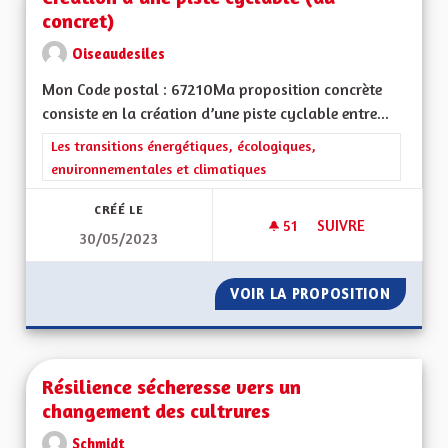
concret)
Oiseaudesiles
Mon Code postal : 67210Ma proposition concrète
consiste en la création d’une piste cyclable entre...
Filtrer les résultats de la catégorie : Les transitions énergéti
Les transitions énergétiques, écologiques,
environnementales et climatiques
CRÉÉ LE
51
51 ABONNÉS
SUIVRE
30/05/2023
CRÉATION D’UNE PI
VOIR LA PROPOSITION
CRÉATI
Résilience sécheresse vers un
changement des cultrures
Schmidt