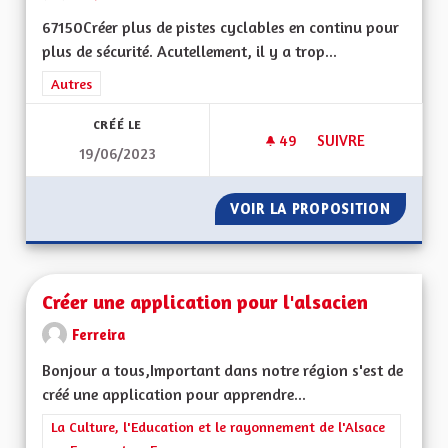
67150Créer plus de pistes cyclables en continu pour
plus de sécurité. Acutellement, il y a trop...
Filtrer les résultats de la catégorie : Autres
Autres
CRÉÉ LE
49
49 ABONNÉS
SUIVRE
19/06/2023
PLUS DE PISTES CY
VOIR LA PROPOSITION
PLUS D
Créer une application pour l'alsacien
Ferreira
Bonjour a tous,Important dans notre région s'est de
créé une application pour apprendre...
Filtrer les résultats de la catégorie : La Culture, l'Education e
La Culture, l'Education et le rayonnement de l'Alsace