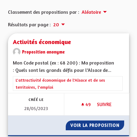
Classement des propositions par :
Aléatoire
Résultats par page :
20
Activités économique
Proposition anonyme
Mon Code postal (ex : 68 200) : Ma proposition
: Quels sont les grands défis pour l’Alsace de...
Filtrer les résultats de la catégorie : L'attractivité économique 
L'attractivité économique de l'Alsace et de ses
territoires, l'emploi
CRÉÉ LE
49
49 ABONNÉS
SUIVRE
28/05/2023
ACTIVITÉS ÉCONOM
VOIR LA PROPOSITION
ACTIVI