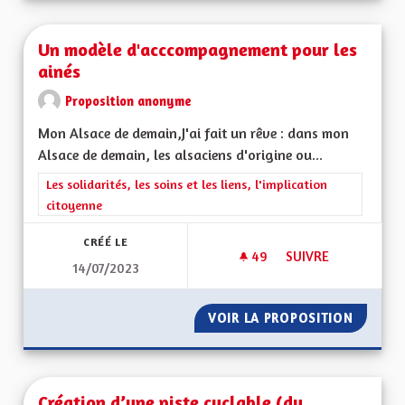
Un modèle d'acccompagnement pour les
ainés
Proposition anonyme
Mon Alsace de demain,J'ai fait un rêve : dans mon
Alsace de demain, les alsaciens d'origine ou...
Filtrer les résultats de la catégorie : Les solidarités, les soins e
Les solidarités, les soins et les liens, l'implication
citoyenne
CRÉÉ LE
49
49 ABONNÉS
SUIVRE
14/07/2023
UN MODÈLE D'ACCC
VOIR LA PROPOSITION
UN MOD
Création d’une piste cyclable (du