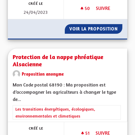
CRÉÉ LE
50
50 ABONNÉS
SUIVRE
24/04/2023
REVENU UNIVERSEL
VOIR LA PROPOSITION
REVENU
Protection de la nappe phréatique
Alsacienne
Proposition anonyme
Mon Code postal 68190 : Ma proposition est
d’accompagner les agriculteurs à changer le type
de...
Filtrer les résultats de la catégorie : Les transitions énergéti
Les transitions énergétiques, écologiques,
environnementales et climatiques
CRÉÉ LE
51
51 ABONNÉS
SUIVRE