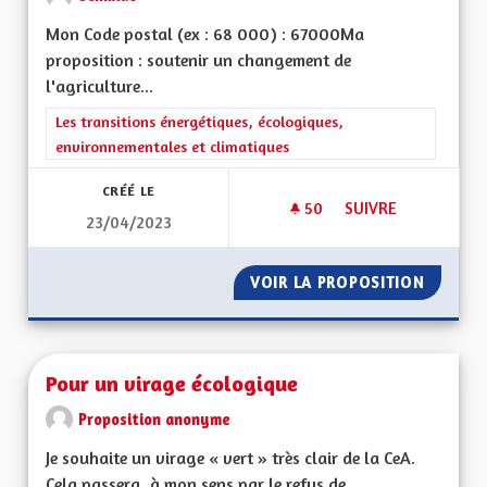
Mon Code postal (ex : 68 000) : 67000Ma
proposition : soutenir un changement de
l'agriculture...
Filtrer les résultats de la catégorie : Les transitions énergéti
Les transitions énergétiques, écologiques,
environnementales et climatiques
CRÉÉ LE
50
50 ABONNÉS
SUIVRE
23/04/2023
RÉSILIENCE SÉCHE
VOIR LA PROPOSITION
RÉSILI
Pour un virage écologique
Proposition anonyme
Je souhaite un virage « vert » très clair de la CeA.
Cela passera, à mon sens par le refus de...