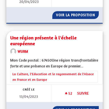
20/04/2023
PROTECTION DE LA
VOIR LA PROPOSITION
PROTEC
Une région présente à l'échelle
européenne
WURM
Mon Code postal : 67450Une région transfrontalière
forte et une présence en Europe de premier...
Filtrer les résultats de la catégorie : La Culture, l'Education e
La Culture, l'Education et le rayonnement de l'Alsace
en France et en Europe
CRÉÉ LE
52
52 ABONNÉS
SUIVRE
13/04/2023
UNE RÉGION PRÉSE