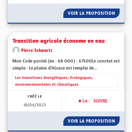
VOIR LA PROPOSITION
DÉVELO
Transition agricole économe en eau
Pierre Schwartz
Mon Code postal (ex : 68 000) : 67500Le constat est
simple : la plaine d'Alsace est remplie de...
Filtrer les résultats de la catégorie : Les transitions énergéti
Les transitions énergétiques, écologiques,
environnementales et climatiques
CRÉÉ LE
54
54 ABONNÉS
SUIVRE
18/04/2023
TRANSITION AGRIC
VOIR LA PROPOSITION
TRANSI