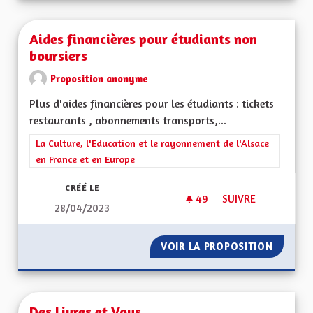
Aides financières pour étudiants non
boursiers
Proposition anonyme
Plus d'aides financières pour les étudiants : tickets
restaurants , abonnements transports,...
Filtrer les résultats de la catégorie : La Culture, l'Education e
La Culture, l'Education et le rayonnement de l'Alsace
en France et en Europe
CRÉÉ LE
49
49 ABONNÉS
SUIVRE
28/04/2023
AIDES FINANCIÈRE
VOIR LA PROPOSITION
AIDES 
Des Livres et Vous