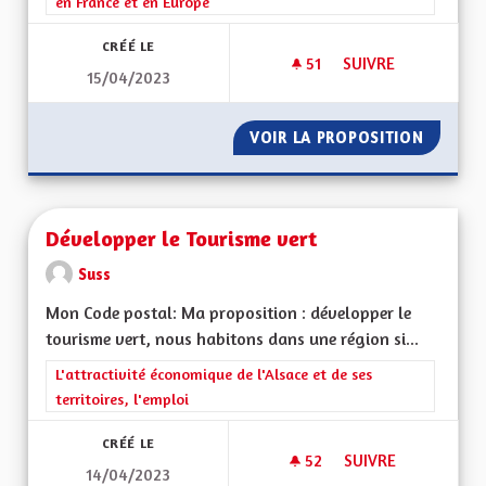
en France et en Europe
CRÉÉ LE
51
51 ABONNÉS
SUIVRE
15/04/2023
CRÉER UNE APPLICA
VOIR LA PROPOSITION
CRÉER 
Développer le Tourisme vert
Suss
Mon Code postal: Ma proposition : développer le
tourisme vert, nous habitons dans une région si...
Filtrer les résultats de la catégorie : L'attractivité économique 
L'attractivité économique de l'Alsace et de ses
territoires, l'emploi
CRÉÉ LE
52
52 ABONNÉS
SUIVRE
14/04/2023
DÉVELOPPER LE TO