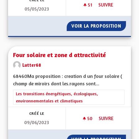
51
51 ABONNÉS
SUIVRE
05/05/2023
ASSEMBLÉE CITOYE
VOIR LA PROPOSITION
ASSEMB
Four solaire et zone d attractivité
Lutter68
68460Ma proposition : creation d un four solaire (
champ de miroirs dont les.rayons sont...
Filtrer les résultats de la catégorie : Les transitions énergéti
Les transitions énergétiques, écologiques,
environnementales et climatiques
CRÉÉ LE
50
50 ABONNÉS
SUIVRE
09/06/2023
FOUR SOLAIRE ET Z