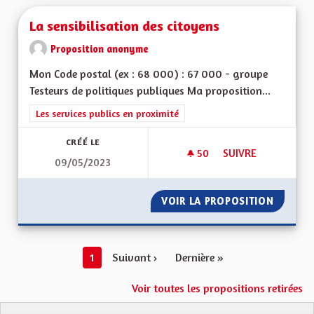
La sensibilisation des citoyens
Proposition anonyme
Mon Code postal (ex : 68 000) : 67 000 - groupe
Testeurs de politiques publiques Ma proposition...
Filtrer les résultats de la catégorie : Les services publics en pro
Les services publics en proximité
CRÉÉ LE
50
50 ABONNÉS
SUIVRE
09/05/2023
LA SENSIBILISATIO
VOIR LA PROPOSITION
LA SENS
1
Suivant ›
Dernière »
Voir toutes les propositions retirées