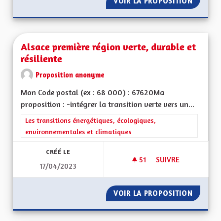
VOIR LA PROPOSITION
FOUR S
Alsace première région verte, durable et
résiliente
Proposition anonyme
Mon Code postal (ex : 68 000) : 67620Ma
proposition : -intégrer la transition verte vers un...
Filtrer les résultats de la catégorie : Les transitions énergéti
Les transitions énergétiques, écologiques,
environnementales et climatiques
CRÉÉ LE
51
51 ABONNÉS
SUIVRE
17/04/2023
ALSACE PREMIÈRE R
VOIR LA PROPOSITION
ALSACE