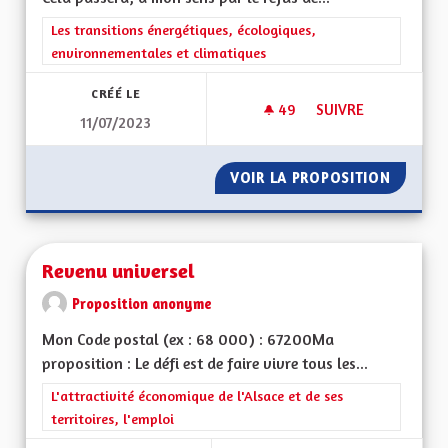
Filtrer les résultats de la catégorie : Les transitions énergéti
Les transitions énergétiques, écologiques,
environnementales et climatiques
CRÉÉ LE
49
49 ABONNÉS
SUIVRE
11/07/2023
POUR UN VIRAGE É
VOIR LA PROPOSITION
POUR U
Revenu universel
Proposition anonyme
Mon Code postal (ex : 68 000) : 67200Ma
proposition : Le défi est de faire vivre tous les...
Filtrer les résultats de la catégorie : L'attractivité économique 
L'attractivité économique de l'Alsace et de ses
territoires, l'emploi