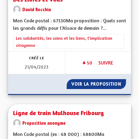
David Recchia
Mon Code postal : 67330Ma proposition : Quels sont
les grands défis pour l’Alsace de demain ?...
Filtrer les résultats de la catégorie : Les solidarités, les soins e
Les solidarités, les soins et les liens, l'implication
citoyenne
CRÉÉ LE
50
50 ABONNÉS
SUIVRE
21/04/2023
DES LIVRES ET VOU
VOIR LA PROPOSITION
DES LI
Ligne de train Mulhouse Fribourg
Proposition anonyme
Mon Code postal (ex : 68 000) : 68800Ma