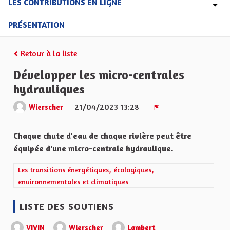
LES CONTRIBUTIONS EN LIGNE
PRÉSENTATION
Retour à la liste
Développer les micro-centrales
hydrauliques
21/04/2023 13:28
Wierscher
Signaler
Chaque chute d'eau de chaque rivière peut être
équipée d'une micro-centrale hydraulique.
Filtrer les résultats de la catégorie : Les transitions énergétiqu
Les transitions énergétiques, écologiques,
environnementales et climatiques
LISTE DES SOUTIENS
VIVIN
Wierscher
Lambert