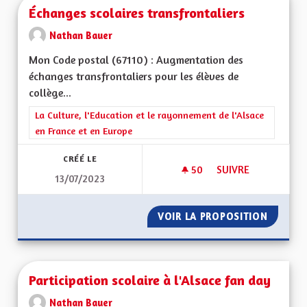
Échanges scolaires transfrontaliers
Nathan Bauer
Mon Code postal (67110) : Augmentation des
échanges transfrontaliers pour les élèves de
collège...
Filtrer les résultats de la catégorie : La Culture, l'Education e
La Culture, l'Education et le rayonnement de l'Alsace
en France et en Europe
CRÉÉ LE
50
50 ABONNÉS
SUIVRE
13/07/2023
ÉCHANGES SCOLAIR
VOIR LA PROPOSITION
ÉCHANG
Participation scolaire à l'Alsace fan day
Nathan Bauer