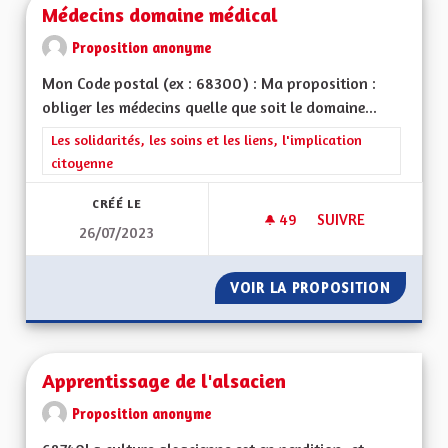
Médecins domaine médical
Proposition anonyme
Mon Code postal (ex : 68300) : Ma proposition :
obliger les médecins quelle que soit le domaine...
Filtrer les résultats de la catégorie : Les solidarités, les soins e
Les solidarités, les soins et les liens, l'implication
citoyenne
CRÉÉ LE
49
49 ABONNÉS
SUIVRE
26/07/2023
MÉDECINS DOMAINE
VOIR LA PROPOSITION
MÉDECI
Apprentissage de l'alsacien
Proposition anonyme