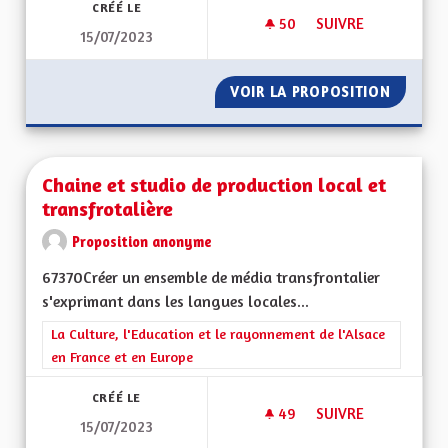
CRÉÉ LE
50
50 ABONNÉS
SUIVRE
15/07/2023
POUR UNE REGION E
VOIR LA PROPOSITION
POUR UN
Chaine et studio de production local et
transfrotalière
Proposition anonyme
67370Créer un ensemble de média transfrontalier
s'exprimant dans les langues locales...
Filtrer les résultats de la catégorie : La Culture, l'Education e
La Culture, l'Education et le rayonnement de l'Alsace
en France et en Europe
CRÉÉ LE
49
49 ABONNÉS
SUIVRE
15/07/2023
CHAINE ET STUDIO 