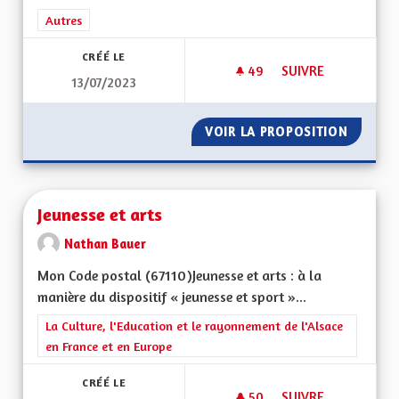
Filtrer les résultats de la catégorie : Autres
Autres
CRÉÉ LE
49
49 ABONNÉS
SUIVRE
13/07/2023
POUR UNE ALSACE 
VOIR LA PROPOSITION
POUR U
Jeunesse et arts
Nathan Bauer
Mon Code postal (67110)Jeunesse et arts : à la
manière du dispositif « jeunesse et sport »...
Filtrer les résultats de la catégorie : La Culture, l'Education e
La Culture, l'Education et le rayonnement de l'Alsace
en France et en Europe
CRÉÉ LE
50
50 ABONNÉS
SUIVRE