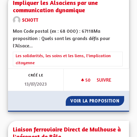
Impliquer les Alsaciens par une
communication dynamique
SCHOTT
Mon Code postal (ex : 68 000) : 67118Ma
proposition : Quels sont les grands défis pour
l’Alsace...
Filtrer les résultats de la catégorie : Les solidarités, les soins e
Les solidarités, les soins et les liens, l'implication
citoyenne
CRÉÉ LE
50
50 ABONNÉS
SUIVRE
13/07/2023
IMPLIQUER LES AL
VOIR LA PROPOSITION
IMPLIQ
Liaison ferroviaire Direct de Mulhouse à
l'aéroport de Bâle