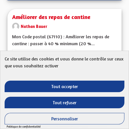
Améliorer des repas de cantine
Nathan Bauer
Mon Code postal (67110) : Améliorer les repas de
cantine : passer à 40 % minimum (20 %...
Filtrer les résultats de la catégorie : Les services publics en pro
Les services publics en proximité
Ce site utilise des cookies et vous donne le contrôle sur ceux
CRÉÉ LE
que vous souhaitez activer
50
50 ABONNÉS
SUIVRE
13/07/2023
AMÉLIORER DES REP
Tout accepter
VOIR LA PROPOSITION
AMÉLIO
Tout refuser
Tarification sociale et plafonnement des
Personnaliser
tarifs de cantine
Politique de confidentialité