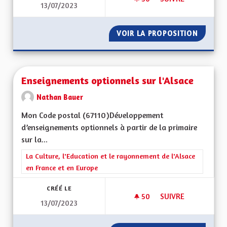
13/07/2023
JEUNESSE ET ARTS
VOIR LA PROPOSITION
JEUNES
Enseignements optionnels sur l'Alsace
Nathan Bauer
Mon Code postal (67110)Développement
d’enseignements optionnels à partir de la primaire
sur la...
Filtrer les résultats de la catégorie : La Culture, l'Education e
La Culture, l'Education et le rayonnement de l'Alsace
en France et en Europe
CRÉÉ LE
50
50 ABONNÉS
SUIVRE
13/07/2023
ENSEIGNEMENTS OP