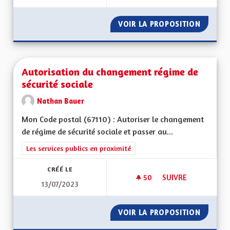
VOIR LA PROPOSITION
DÉVELO
Autorisation du changement régime de
sécurité sociale
Nathan Bauer
Mon Code postal (67110) : Autoriser le changement
de régime de sécurité sociale et passer au...
Filtrer les résultats de la catégorie : Les services publics en pro
Les services publics en proximité
CRÉÉ LE
50
50 ABONNÉS
SUIVRE
13/07/2023
AUTORISATION DU 
VOIR LA PROPOSITION
AUTORI