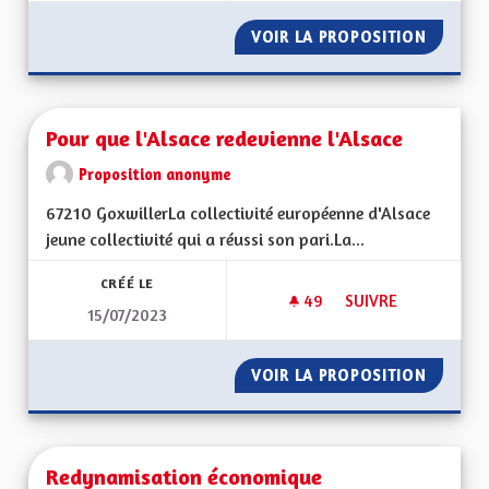
VOIR LA PROPOSITION
CHAINE
Pour que l'Alsace redevienne l'Alsace
Proposition anonyme
67210 GoxwillerLa collectivité européenne d'Alsace
jeune collectivité qui a réussi son pari.La...
CRÉÉ LE
49
49 ABONNÉS
SUIVRE
15/07/2023
POUR QUE L'ALSACE
VOIR LA PROPOSITION
POUR Q
Redynamisation économique