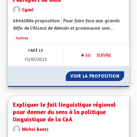
Cynel
68440Ma proposition : Pour faire face aux grands
défis de l'Alsace de demain et promouvoir une...
Filtrer les résultats de la catégorie : Autres
Autres
CRÉÉ LE
50
50 ABONNÉS
SUIVRE
13/07/2023
LIAISON FERROVIAI
VOIR LA PROPOSITION
LIAISO
Expliquer le fait linguistique régional
pour donner du sens à la politique
linguistique de la CeA
Michel Bentz