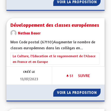
VOIR LA PROPOSITION
ENSEIG
Développement des classes européennes
Nathan Bauer
Mon Code postal (67110)Augmenter le nombre de
classes européennes dans les collèges en...
Filtrer les résultats de la catégorie : La Culture, l'Education e
La Culture, l'Education et le rayonnement de l'Alsace
en France et en Europe
CRÉÉ LE
51
51 ABONNÉS
SUIVRE
13/07/2023
DÉVELOPPEMENT DE
VOIR LA PROPOSITION
DÉVELO