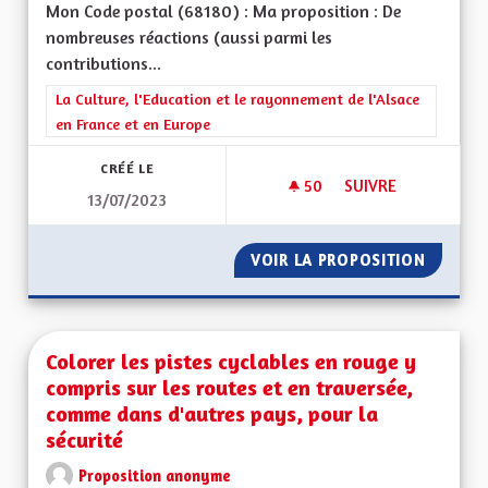
Mon Code postal (68180) : Ma proposition : De
nombreuses réactions (aussi parmi les
contributions...
Filtrer les résultats de la catégorie : La Culture, l'Education e
La Culture, l'Education et le rayonnement de l'Alsace
en France et en Europe
CRÉÉ LE
50
50 ABONNÉS
SUIVRE
13/07/2023
EXPLIQUER LE FAIT
VOIR LA PROPOSITION
EXPLIQ
Colorer les pistes cyclables en rouge y
compris sur les routes et en traversée,
comme dans d'autres pays, pour la
sécurité
Proposition anonyme