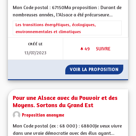
Mon Code postal : 67150Ma proposition : Durant de
nombreuses années, l'Alsace a été précurseure...
Filtrer les résultats de la catégorie : Les transitions énergéti
Les transitions énergétiques, écologiques,
environnementales et climatiques
CRÉÉ LE
49
49 ABONNÉS
SUIVRE
13/07/2023
COLORER LES PISTE
VOIR LA PROPOSITION
COLORE
Pour une Alsace avec du Pouvoir et des
Moyens. Sortons du Grand Est
Proposition anonyme
Mon Code postal (ex : 68 000) : 68800Je veux vivre
dans une vraie démocratie avec des élus ayant...