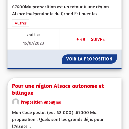
67600Ma proposition est un retour à une région
Alsace indépendante du Grand Est avec les...
Filtrer les résultats de la catégorie : Autres
Autres
CRÉÉ LE
49
49 ABONNÉS
SUIVRE
15/07/2023
UNE VRAIE RÉGION 
VOIR LA PROPOSITION
UNE VR
Pour une région Alsace autonome et
bilingue
Proposition anonyme
Mon Code postal (ex : 68 000) :67000 Ma
proposition : Quels sont les grands défis pour
l’Alsace...