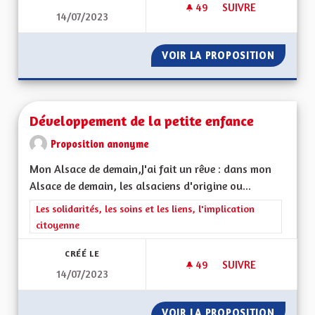
49
49 ABONNÉS
SUIVRE
14/07/2023
UN MODÈLE D'ACCC
VOIR LA PROPOSITION
UN MOD
Développement de la petite enfance
Proposition anonyme
Mon Alsace de demain,J'ai fait un rêve : dans mon
Alsace de demain, les alsaciens d'origine ou...
Filtrer les résultats de la catégorie : Les solidarités, les soins e
Les solidarités, les soins et les liens, l'implication
citoyenne
CRÉÉ LE
49
49 ABONNÉS
SUIVRE
14/07/2023
DÉVELOPPEMENT DE 
VOIR LA PROPOSITION
DÉVELO