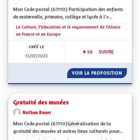
Mon Code postal (67110) Participation des enfants
de maternelle, primaire, collège et lycée à l’«...
Filtrer les résultats de la catégorie : La Culture, l'Education e
La Culture, l'Education et le rayonnement de l'Alsace
en France et en Europe
CRÉÉ LE
50
50 ABONNÉS
SUIVRE
13/07/2023
PARTICIPATION SCOL
VOIR LA PROPOSITION
PARTICI
Gratuité des musées
Nathan Bauer
Mon Code postal (67110)Généralisation de la
gratuité des musées et autres lieux culturels pour...