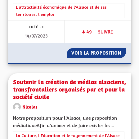
Filtrer les résultats de la catégorie : L'attractivité économique 
L'attractivité économique de l'Alsace et de ses
territoires, l'emploi
CRÉÉ LE
49
49 ABONNÉS
SUIVRE
14/07/2023
POUR UNE RÉGION 
VOIR LA PROPOSITION
POUR U
Soutenir la création de médias alsaciens,
transfrontaliers organisés par et pour la
société civile
Nicolas
Notre proposition pour l'Alsace, une proposition
médiatiqueAfin d'animer et de faire exister les...
Filtrer les résultats de la catégorie : La Culture, l'Education e
La Culture, l'Education et le rayonnement de l'Alsace