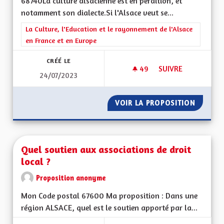
68740La culture alsacienne est en perdition, et
notamment son dialecte.Si l'Alsace veut se...
Filtrer les résultats de la catégorie : La Culture, l'Education e
La Culture, l'Education et le rayonnement de l'Alsace
en France et en Europe
CRÉÉ LE
49
49 ABONNÉS
SUIVRE
24/07/2023
APPRENTISSAGE DE 
VOIR LA PROPOSITION
APPREN
Quel soutien aux associations de droit
local ?
Proposition anonyme
Mon Code postal 67600 Ma proposition : Dans une
région ALSACE, quel est le soutien apporté par la...