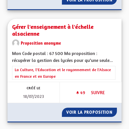
Gérer l'enseignement à l'échelle
alsacienne
Proposition anonyme
Mon Code postal : 67 500 Ma proposition :
récupérer la gestion des lycées pour qu'une seule...
Filtrer les résultats de la catégorie : La Culture, l'Education e
La Culture, l'Education et le rayonnement de l'Alsace
en France et en Europe
CRÉÉ LE
49
49 ABONNÉS
SUIVRE
18/07/2023
GÉRER L'ENSEIGNEM
VOIR LA PROPOSITION
GÉRER 