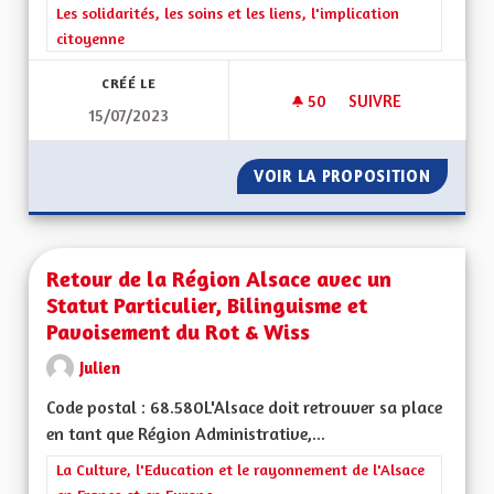
Filtrer les résultats de la catégorie : Les solidarités, les soins e
Les solidarités, les soins et les liens, l'implication
citoyenne
CRÉÉ LE
50
50 ABONNÉS
SUIVRE
15/07/2023
TRANSMISSION DE 
VOIR LA PROPOSITION
TRANSM
Retour de la Région Alsace avec un
Statut Particulier, Bilinguisme et
Pavoisement du Rot & Wiss
Julien
Code postal : 68.580L'Alsace doit retrouver sa place
en tant que Région Administrative,...
Filtrer les résultats de la catégorie : La Culture, l'Education e
La Culture, l'Education et le rayonnement de l'Alsace