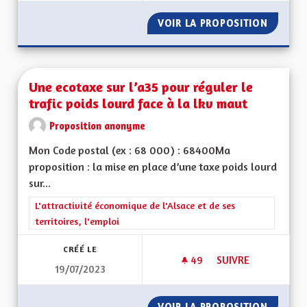
VOIR LA PROPOSITION
TRANSP
Une ecotaxe sur l’a35 pour réguler le
trafic poids lourd face à la lkv maut
Proposition anonyme
Mon Code postal (ex : 68 000) : 68400Ma
proposition : la mise en place d’une taxe poids lourd
sur...
Filtrer les résultats de la catégorie : L'attractivité économique 
L'attractivité économique de l'Alsace et de ses
territoires, l'emploi
CRÉÉ LE
49
49 ABONNÉS
SUIVRE
19/07/2023
UNE ECOTAXE SUR L
VOIR LA PROPOSITION
UNE EC