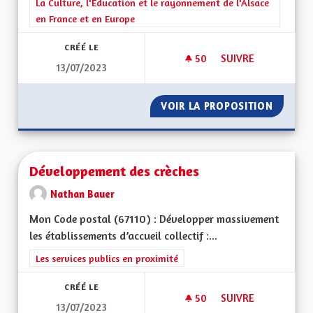
Filtrer les résultats de la catégorie : La Culture, l'Education e
La Culture, l'Education et le rayonnement de l'Alsace
en France et en Europe
CRÉÉ LE
50
50 ABONNÉS
SUIVRE
13/07/2023
GRATUITÉ DES MUS
VOIR LA PROPOSITION
GRATUI
Développement des crèches
Nathan Bauer
Mon Code postal (67110) : Développer massivement
les établissements d’accueil collectif :...
Filtrer les résultats de la catégorie : Les services publics en pro
Les services publics en proximité
CRÉÉ LE
50
50 ABONNÉS
SUIVRE
13/07/2023
DÉVELOPPEMENT DE