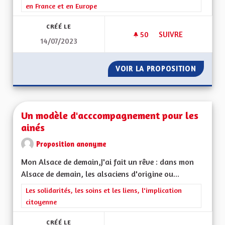
en France et en Europe
CRÉÉ LE
50
50 ABONNÉS
SUIVRE
14/07/2023
SOUTENIR LA CRÉAT
VOIR LA PROPOSITION
SOUTEN
Un modèle d'acccompagnement pour les
ainés
Proposition anonyme
Mon Alsace de demain,J'ai fait un rêve : dans mon
Alsace de demain, les alsaciens d'origine ou...
Filtrer les résultats de la catégorie : Les solidarités, les soins e
Les solidarités, les soins et les liens, l'implication
citoyenne
CRÉÉ LE