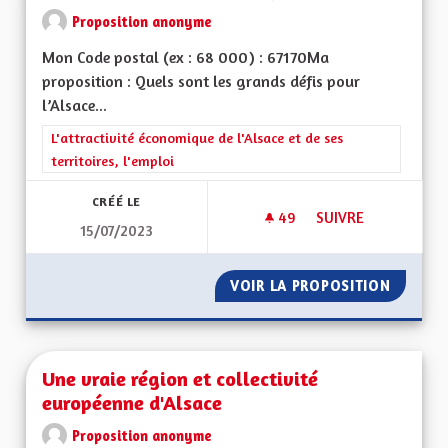
Proposition anonyme
Mon Code postal (ex : 68 000) : 67170Ma
proposition : Quels sont les grands défis pour
l’Alsace...
Filtrer les résultats de la catégorie : L'attractivité économique 
L'attractivité économique de l'Alsace et de ses
territoires, l'emploi
CRÉÉ LE
49
49 ABONNÉS
SUIVRE
15/07/2023
REDYNAMISATION 
VOIR LA PROPOSITION
REDYNA
Une vraie région et collectivité
européenne d'Alsace
Proposition anonyme