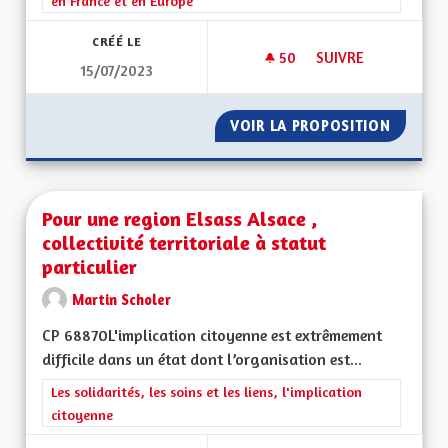
en France et en Europe
CRÉÉ LE
50
50 ABONNÉS
SUIVRE
15/07/2023
RETOUR DE LA RÉGI
VOIR LA PROPOSITION
RETOUR
Pour une region Elsass Alsace ,
collectivité territoriale à statut
particulier
Martin Scholer
CP 68870L'implication citoyenne est extrêmement
difficile dans un état dont l’organisation est...
Filtrer les résultats de la catégorie : Les solidarités, les soins e
Les solidarités, les soins et les liens, l'implication
citoyenne