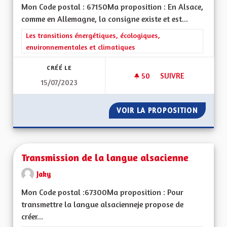
Mon Code postal : 67150Ma proposition : En Alsace,
comme en Allemagne, la consigne existe et est...
Filtrer les résultats de la catégorie : Les transitions énergéti
Les transitions énergétiques, écologiques,
environnementales et climatiques
CRÉÉ LE
50
50 ABONNÉS
SUIVRE
15/07/2023
FAIRE DU LOBBYISM
VOIR LA PROPOSITION
FAIRE 
Transmission de la langue alsacienne
Jaky
Mon Code postal :67300Ma proposition : Pour
transmettre la langue alsacienneje propose de
créer...