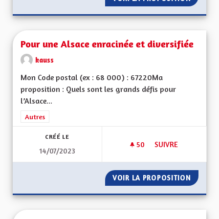
Pour une Alsace enracinée et diversifiée
kauss
Mon Code postal (ex : 68 000) : 67220Ma
proposition : Quels sont les grands défis pour
l’Alsace...
Filtrer les résultats de la catégorie : Autres
Autres
CRÉÉ LE
50
50 ABONNÉS
SUIVRE
14/07/2023
POUR UNE ALSACE E
VOIR LA PROPOSITION
POUR U