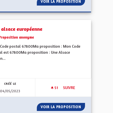
L'ÉCOLE PRIMAIRE
VOIR LA PROPOSITION
ISOLATION/ RÉN
 alsace européenne
Proposition anonyme
Code postal 67800Ma proposition : Mon Code
al est 67800Ma proposition : Une Alsace
n...
iques, environnementales et climatiques
CRÉÉ LE
51
51 ABONNÉS
SUIVRE
04/05/2023
UNE ALSACE EUROPÉENNE
A PLANÈTE
VOIR LA PROPOSITION
UNE ALSACE EUR