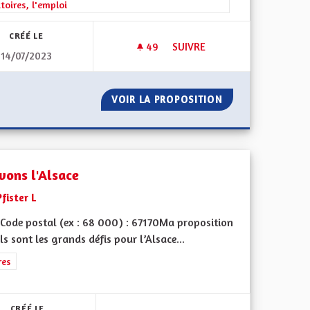
itoires, l'emploi
CRÉÉ LE
49
49 ABONNÉS
SUIVRE
14/07/2023
POUR UNE RÉGION ALSACE A
LA CEA
VOIR LA PROPOSITION
POUR UNE RÉGIO
vons l'Alsace
Pfister L
Code postal (ex : 68 000) : 67170Ma proposition
ls sont les grands défis pour l’Alsace...
ment de l'Alsace en France et en Europe
rer les résultats de la catégorie : Autres
res
CRÉÉ LE