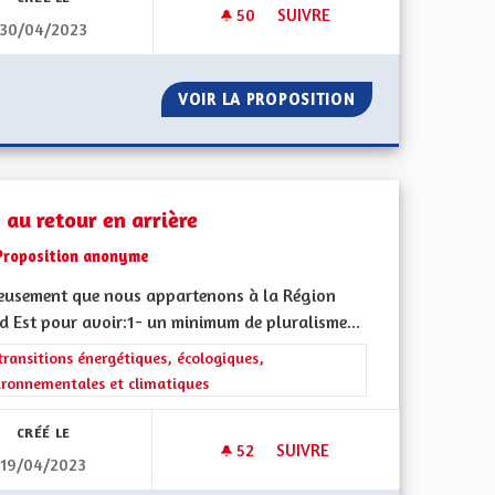
50
50 ABONNÉS
SUIVRE
30/04/2023
UBLIC
SAUVONS L'ALSACE
S L’ESPACE PUBLIC
VOIR LA PROPOSITION
SAUVONS L'ALSA
 au retour en arrière
Proposition anonyme
eusement que nous appartenons à la Région
d Est pour avoir:1- un minimum de pluralisme...
iques, environnementales et climatiques
rer les résultats de la catégorie : Les transitions énergétiques, écolog
transitions énergétiques, écologiques,
ironnementales et climatiques
CRÉÉ LE
52
52 ABONNÉS
SUIVRE
19/04/2023
RANGERS
NON AU RETOUR EN ARRIÈRE