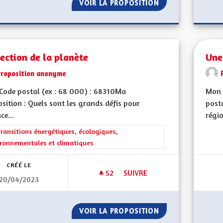
VOIR LA PROPOSITION
ENSEIGNEMENT À 
ection de la planète
Une
Proposition anonyme
Code postal (ex : 68 000) : 68310Ma
Mon 
sition : Quels sont les grands défis pour
post
ce...
régio
rer les résultats de la catégorie : Les transitions énergétiques, écolog
transitions énergétiques, écologiques,
ronnementales et climatiques
CRÉÉ LE
52
52 ABONNÉS
SUIVRE
20/04/2023
PROTECTION DE LA PLANÈTE
VOIR LA PROPOSITION
PROTECTION DE L