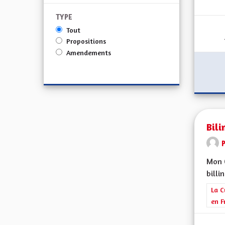
TYPE
Tout
Propositions
Amendements
Bili
Mon C
billi
Filt
La C
en F