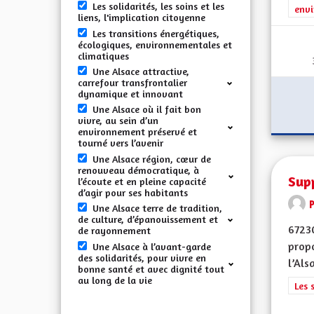
Les solidarités, les soins et les
envi
liens, l'implication citoyenne
Les transitions énergétiques,
écologiques, environnementales et
climatiques
Une Alsace attractive,
carrefour transfrontalier
dynamique et innovant
Une Alsace où il fait bon
vivre, au sein d’un
environnement préservé et
tourné vers l’avenir
Une Alsace région, cœur de
renouveau démocratique, à
Supp
l’écoute et en pleine capacité
d’agir pour ses habitants
Une Alsace terre de tradition,
de culture, d’épanouissement et
67230
de rayonnement
propo
Une Alsace à l’avant-garde
des solidarités, pour vivre en
l’Alsa
bonne santé et avec dignité tout
au long de la vie
Filt
Les 