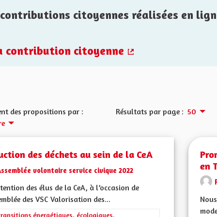
contributions citoyennes réalisées en lign
la contribution citoyenne
(Lien externe)
nt des propositions par :
Résultats par page :
50
re
ction des déchets au sein de la CeA
Pro
en T
ssemblée volontaire service civique 2022
ttention des élus de la CeA, à l’occasion de
emblée des VSC Valorisation des...
Nous
mode 
rer les résultats de la catégorie : Les transitions énergétiques, écolog
transitions énergétiques, écologiques,