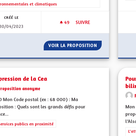
ronnementales et climatiques
CRÉÉ LE
49
49 ABONNÉS
SUIVRE
30/04/2023
CRÉATION D‘UNE VIGNETTE A
VOIR LA PROPOSITION
CRÉATION D‘UNE 
ression de la Cea
Pou
bil
Proposition anonyme
 Mon Code postal (ex : 68 000) : Ma
sition : Quels sont les grands défis pour
Mon 
ce...
propo
l’Als
rer les résultats de la catégorie : Les services publics en proximité
services publics en proximité
Filt
L'at