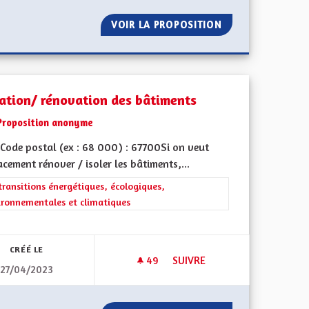
S-LOURDS ÉTRANGERS
VOIR LA PROPOSITION
NON AU RETOUR 
lation/ rénovation des bâtiments
Proposition anonyme
Code postal (ex : 68 000) : 67700Si on veut
acement rénover / isoler les bâtiments,...
rer les résultats de la catégorie : Les transitions énergétiques, écolog
transitions énergétiques, écologiques,
ironnementales et climatiques
ment de l'Alsace en France et en Europe
CRÉÉ LE
49
49 ABONNÉS
SUIVRE
27/04/2023
MAIRE
ISOLATION/ RÉNOVATION DES