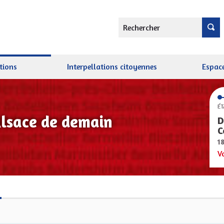
Rechercher
tions
Interpellations citoyennes
Espace
ÉT
Alsace de demain
D
C
1
V