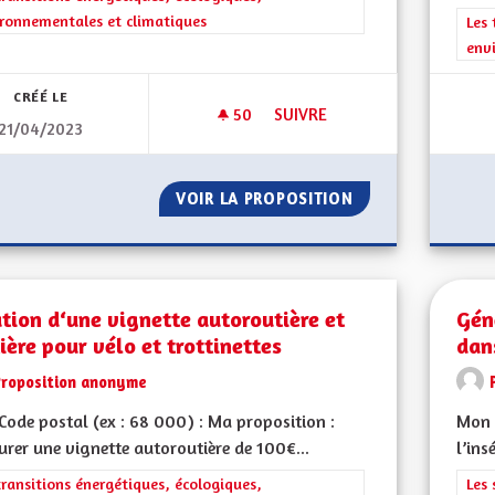
ronnementales et climatiques
Filt
Les 
env
CRÉÉ LE
50
50 ABONNÉS
SUIVRE
21/04/2023
RÉDUCTION DES DÉCHETS AU S
VOIR LA PROPOSITION
RÉDUCTION DES D
tion d‘une vignette autoroutière et
Gén
ière pour vélo et trottinettes
dan
Proposition anonyme
ode postal (ex : 68 000) : Ma proposition :
Mon 
urer une vignette autoroutière de 100€...
l’ins
rer les résultats de la catégorie : Les transitions énergétiques, écolog
transitions énergétiques, écologiques,
Filt
Les 