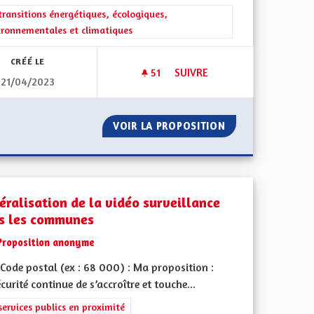
rer les résultats de la catégorie : Les transitions énergétiques, écolog
transitions énergétiques, écologiques,
ironnementales et climatiques
CRÉÉ LE
51
51 ABONNÉS
SUIVRE
21/04/2023
EIN DE LA CEA
PROMOUVOIR UN AUTRE MODE D
ÉCHETS AU SEIN DE LA CEA
VOIR LA PROPOSITION
PROMOUVOIR UN A
éralisation de la vidéo surveillance
s les communes
Proposition anonyme
Code postal (ex : 68 000) : Ma proposition :
écurité continue de s’accroître et touche...
iques, environnementales et climatiques
rer les résultats de la catégorie : Les services publics en proximité
services publics en proximité