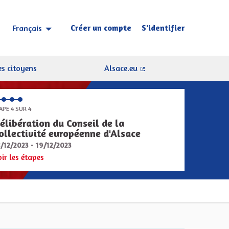
Créer un compte
S'identifier
Français
Choisir la langue
Sprache wählen
s citoyens
Alsace.eu
(Lien externe)
APE 4 SUR 4
élibération du Conseil de la
ollectivité européenne d'Alsace
8/12/2023 - 19/12/2023
oir les étapes