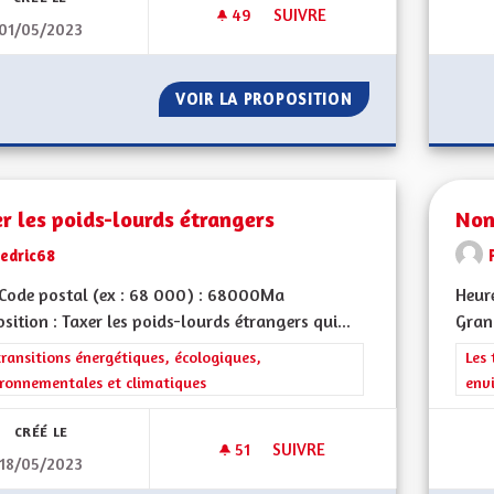
49
49 ABONNÉS
SUIVRE
01/05/2023
BILINGUISME DANS L’ESPACE P
VOIR LA PROPOSITION
BILINGUISME DAN
r les poids-lourds étrangers
Non
cedric68
Code postal (ex : 68 000) : 68000Ma
Heur
sition : Taxer les poids-lourds étrangers qui...
Gran
rer les résultats de la catégorie : Les transitions énergétiques, écolog
transitions énergétiques, écologiques,
Filt
Les 
ronnementales et climatiques
env
CRÉÉ LE
51
51 ABONNÉS
SUIVRE
18/05/2023
TAXER LES POIDS-LOURDS ÉT