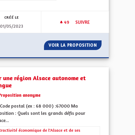
CRÉÉ LE
49
49 ABONNÉS
SUIVRE
01/05/2023
UTOROUTIÈRE ET ROUTIÈRE POUR VÉLO ET TROTTINETTES
GÉNÉRALISATION DE LA VIDÉ
VIGNETTE AUTOROUTIÈRE ET ROUTIÈRE POUR VÉLO ET TROTT
VOIR LA PROPOSITION
GÉNÉRALISATION
r une région Alsace autonome et
ingue
Proposition anonyme
Code postal (ex : 68 000) :67000 Ma
sition : Quels sont les grands défis pour
ace...
rer les résultats de la catégorie : L'attractivité économique de l'Alsace e
tractivité économique de l'Alsace et de ses