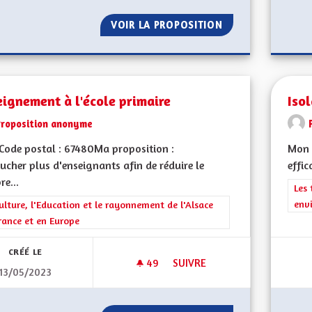
VOIR LA PROPOSITION
TAXER LES POID
ignement à l'école primaire
Iso
Proposition anonyme
Code postal : 67480Ma proposition :
Mon 
cher plus d'enseignants afin de réduire le
effic
e...
Filt
Les 
env
rer les résultats de la catégorie : La Culture, l'Education et le rayonne
ulture, l'Education et le rayonnement de l'Alsace
rance et en Europe
CRÉÉ LE
49
49 ABONNÉS
SUIVRE
13/05/2023
ENSEIGNEMENT À L'ÉCOLE PRI