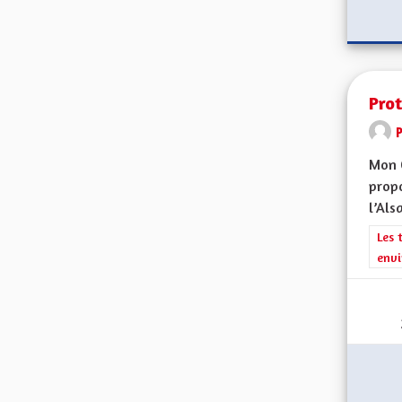
Prot
Mon 
propo
l’Alsa
Filt
Les 
envi