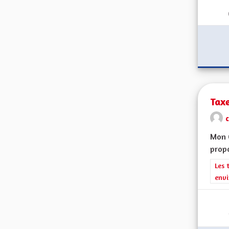
Taxe
Mon 
propo
Filt
Les 
envi