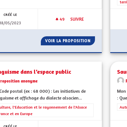
terr
CRÉÉ LE
49
49 ABONNÉS
SUIVRE
18/05/2023
SUPPRESSION DE LA CEA
VOIR LA PROPOSITION
SUPPRESSION DE 
nguisme dans l’espace public
Sau
Proposition anonyme
ode postal (ex : 68 000) : Les initiatives de
Mon 
nguisme et affichage du dialecte alsacien...
: Que
rer les résultats de la catégorie : La Culture, l'Education et le rayonne
ulture, l'Education et le rayonnement de l'Alsace
Filt
Aut
rance et en Europe
CRÉÉ LE