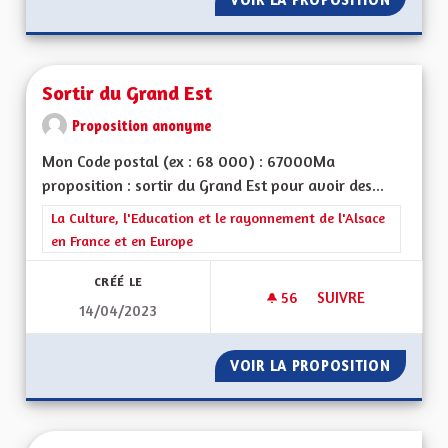
Sortir du Grand Est
Proposition anonyme
Mon Code postal (ex : 68 000) : 67000Ma
proposition : sortir du Grand Est pour avoir des...
Filtrer les résultats de la catégorie : La Culture, l'Education e
La Culture, l'Education et le rayonnement de l'Alsace
en France et en Europe
CRÉÉ LE
56
56 ABONNÉS
SUIVRE
14/04/2023
SORTIR DU GRAND 
VOIR LA PROPOSITION
SORTIR