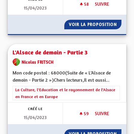
58
58 ABONNÉS
SUIVRE
15/04/2023
L'ALSACE DE DEMAIN
VOIR LA PROPOSITION
L'ALSAC
L'Alsace de demain - Partie 3
Nicolas FRITSCH
Mon code postal : 68000(Suite de « L’Alsace de
demain - Partie 2 »)Chers lecteurs,Il est aussi...
Filtrer les résultats de la catégorie : La Culture, l'Education e
La Culture, l'Education et le rayonnement de l'Alsace
en France et en Europe
CRÉÉ LE
59
59 ABONNÉS
SUIVRE
15/04/2023
L'ALSACE DE DEMAIN
VOIR LA PROPOSITION
L'ALSAC