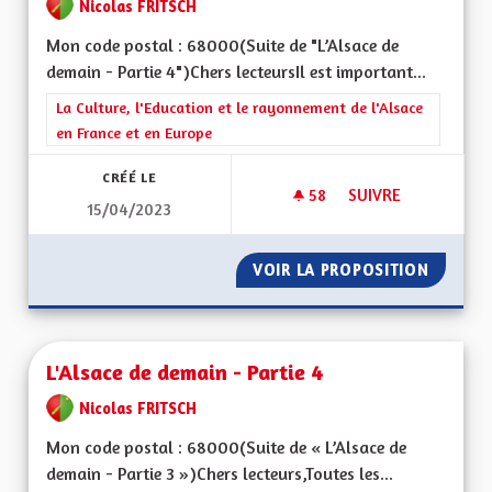
Nicolas FRITSCH
Mon code postal : 68000(Suite de "L’Alsace de
demain - Partie 4")Chers lecteursIl est important...
Filtrer les résultats de la catégorie : La Culture, l'Education e
La Culture, l'Education et le rayonnement de l'Alsace
en France et en Europe
CRÉÉ LE
58
58 ABONNÉS
SUIVRE
15/04/2023
L'ALSACE DE DEMAIN
VOIR LA PROPOSITION
L'ALSAC
L'Alsace de demain - Partie 4
Nicolas FRITSCH
Mon code postal : 68000(Suite de « L’Alsace de
demain - Partie 3 »)Chers lecteurs,Toutes les...