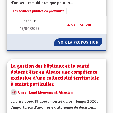
d'un service public unique pour la...
Filtrer les résultats de la catégorie : Les services publics en pro
Les services publics en proximité
CRÉÉ LE
53
53 ABONNÉS
SUIVRE
13/04/2023
L'ALSACE NOTRE V
VOIR LA PROPOSITION
L'ALSA
La gestion des hôpitaux et la santé
doivent être en Alsace une compétence
exclusive d’une collectivité territoriale
à statut particulier.
Unser Land Mouvement Alsacien
La crise Covid19 avait montré au printemps 2020,
l’importance d’avoir une autonomie de décision...