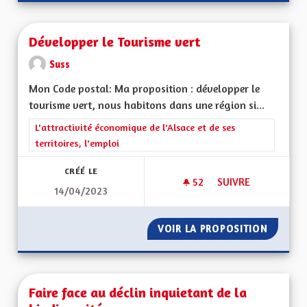
Développer le Tourisme vert
Suss
Mon Code postal: Ma proposition : développer le
tourisme vert, nous habitons dans une région si...
Filtrer les résultats de la catégorie : L'attractivité économique 
L'attractivité économique de l'Alsace et de ses
territoires, l'emploi
CRÉÉ LE
52
52 ABONNÉS
SUIVRE
14/04/2023
DÉVELOPPER LE TO
VOIR LA PROPOSITION
DÉVELO
Faire face au déclin inquietant de la