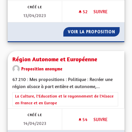
CRÉÉ LE
52
52 ABONNÉS
SUIVRE
13/04/2023
LIGNE DE TRAIN M
VOIR LA PROPOSITION
LIGNE 
Région Autonome et Européenne
Proposition anonyme
67 210 : Mes propositions : Politique : Recréer une
région alsace à part entière et autonome,...
Filtrer les résultats de la catégorie : La Culture, l'Education e
La Culture, l'Education et le rayonnement de l'Alsace
en France et en Europe
CRÉÉ LE
54
54 ABONNÉS
SUIVRE
14/04/2023
RÉGION AUTONOME