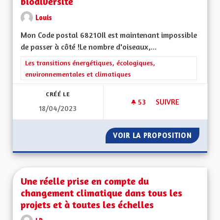
biodiversité
Louis
Mon Code postal 68210Il est maintenant impossible
de passer à côté !Le nombre d'oiseaux,...
Filtrer les résultats de la catégorie : Les transitions énergéti
Les transitions énergétiques, écologiques,
environnementales et climatiques
CRÉÉ LE
53
53 ABONNÉS
SUIVRE
18/04/2023
FAIRE FACE AU DÉCL
VOIR LA PROPOSITION
FAIRE F
Une réelle prise en compte du
changement climatique dans tous les
projets et à toutes les échelles