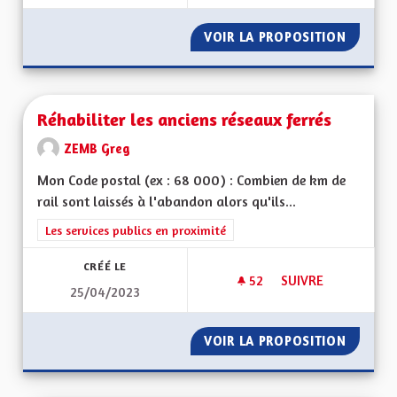
VOIR LA PROPOSITION
CIRCUL
Réhabiliter les anciens réseaux ferrés
ZEMB Greg
Mon Code postal (ex : 68 000) : Combien de km de
rail sont laissés à l'abandon alors qu'ils...
Filtrer les résultats de la catégorie : Les services publics en pro
Les services publics en proximité
CRÉÉ LE
52
52 ABONNÉS
SUIVRE
25/04/2023
RÉHABILITER LES A
VOIR LA PROPOSITION
RÉHABI