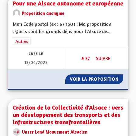
Pour une Alsace autonome et européenne
Proposition anonyme
Mon Code postal (ex : 67 150) : Ma proposition
: Quels sont les grands défis pour l’Alsace de...
Filtrer les résultats de la catégorie : Autres
Autres
CRÉÉ LE
57
57 ABONNÉS
SUIVRE
13/04/2023
POUR UNE ALSACE
VOIR LA PROPOSITION
POUR U
Création de la Collectivité d'Alsace : vers
un développement des transports et des
infrastructures transfrontalières
Unser Land Mouvement Alsacien