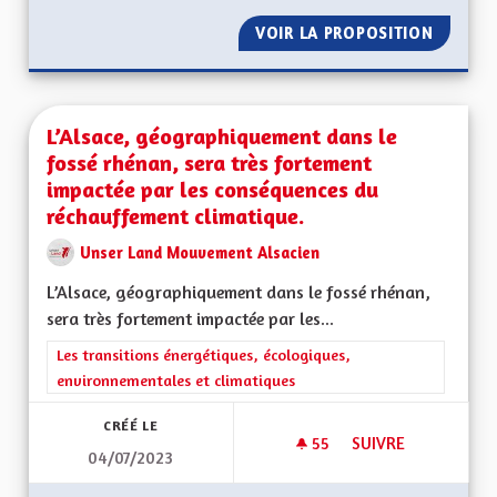
VOIR LA PROPOSITION
S'ENGA
L’Alsace, géographiquement dans le
fossé rhénan, sera très fortement
impactée par les conséquences du
réchauffement climatique.
Unser Land Mouvement Alsacien
L’Alsace, géographiquement dans le fossé rhénan,
sera très fortement impactée par les...
Filtrer les résultats de la catégorie : Les transitions énergéti
Les transitions énergétiques, écologiques,
environnementales et climatiques
CRÉÉ LE
55
55 ABONNÉS
SUIVRE
04/07/2023
L’ALSACE, GÉOGRA