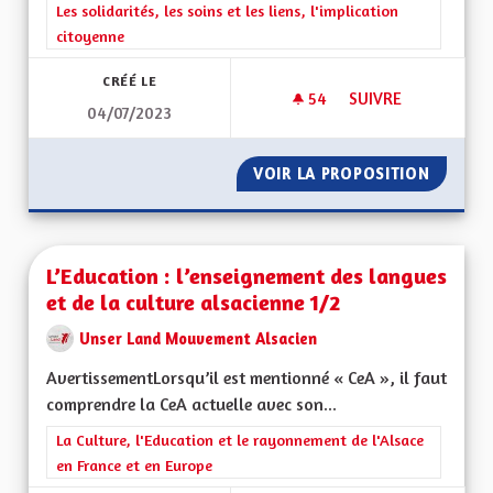
Filtrer les résultats de la catégorie : Les solidarités, les soins e
Les solidarités, les soins et les liens, l'implication
citoyenne
CRÉÉ LE
54
54 ABONNÉS
SUIVRE
04/07/2023
LA GESTION DES HÔ
VOIR LA PROPOSITION
LA GES
L’Education : l’enseignement des langues
et de la culture alsacienne 1/2
Unser Land Mouvement Alsacien
AvertissementLorsqu’il est mentionné « CeA », il faut
comprendre la CeA actuelle avec son...
Filtrer les résultats de la catégorie : La Culture, l'Education e
La Culture, l'Education et le rayonnement de l'Alsace
en France et en Europe