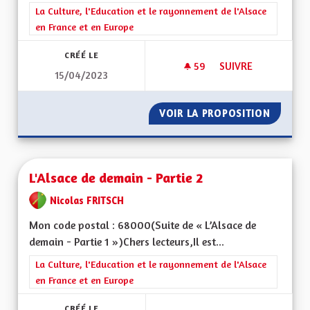
Filtrer les résultats de la catégorie : La Culture, l'Education e
La Culture, l'Education et le rayonnement de l'Alsace
en France et en Europe
CRÉÉ LE
59
59 ABONNÉS
SUIVRE
15/04/2023
L'ALSACE DE DEMAIN
VOIR LA PROPOSITION
L'ALSAC
L'Alsace de demain - Partie 2
Nicolas FRITSCH
Mon code postal : 68000(Suite de « L’Alsace de
demain - Partie 1 »)Chers lecteurs,Il est...
Filtrer les résultats de la catégorie : La Culture, l'Education e
La Culture, l'Education et le rayonnement de l'Alsace
en France et en Europe
CRÉÉ LE