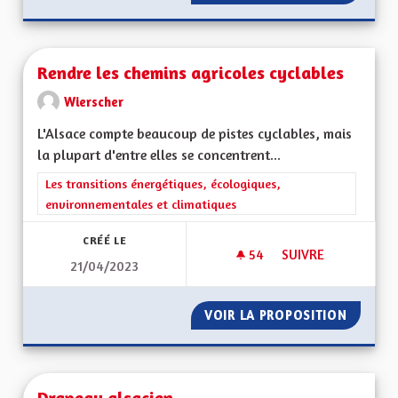
Rendre les chemins agricoles cyclables
Wierscher
L'Alsace compte beaucoup de pistes cyclables, mais
la plupart d'entre elles se concentrent...
Filtrer les résultats de la catégorie : Les transitions énergéti
Les transitions énergétiques, écologiques,
environnementales et climatiques
CRÉÉ LE
54
54 ABONNÉS
SUIVRE
21/04/2023
RENDRE LES CHEMI
VOIR LA PROPOSITION
RENDRE
Drapeau alsacien