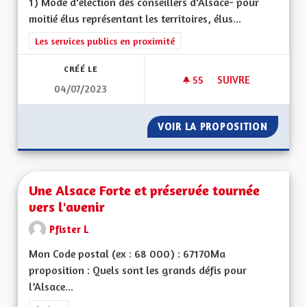
1) Mode d'élection des conseillers d'Alsace- pour
moitié élus représentant les territoires, élus...
Filtrer les résultats de la catégorie : Les services publics en pro
Les services publics en proximité
CRÉÉ LE
55
55 ABONNÉS
SUIVRE
04/07/2023
ORGANISATION DE 
VOIR LA PROPOSITION
ORGANI
Une Alsace Forte et préservée tournée
vers l'avenir
Pfister L
Mon Code postal (ex : 68 000) : 67170Ma
proposition : Quels sont les grands défis pour
l’Alsace...