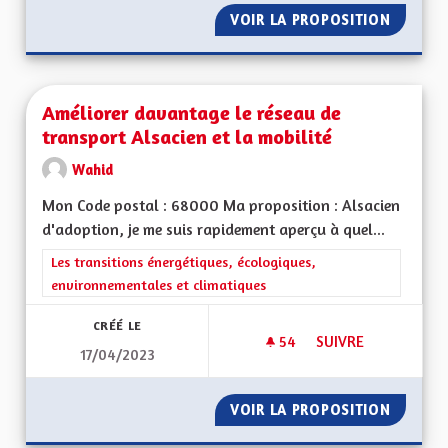
VOIR LA PROPOSITION
L’ALSA
Améliorer davantage le réseau de
transport Alsacien et la mobilité
Wahid
Mon Code postal : 68000 Ma proposition : Alsacien
d'adoption, je me suis rapidement aperçu à quel...
Filtrer les résultats de la catégorie : Les transitions énergéti
Les transitions énergétiques, écologiques,
environnementales et climatiques
CRÉÉ LE
54
54 ABONNÉS
SUIVRE
17/04/2023
AMÉLIORER DAVANTA
VOIR LA PROPOSITION
AMÉLIO