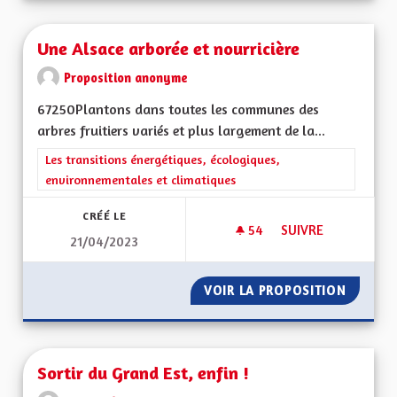
Une Alsace arborée et nourricière
Proposition anonyme
67250Plantons dans toutes les communes des
arbres fruitiers variés et plus largement de la...
Filtrer les résultats de la catégorie : Les transitions énergéti
Les transitions énergétiques, écologiques,
environnementales et climatiques
CRÉÉ LE
54
54 ABONNÉS
SUIVRE
21/04/2023
UNE ALSACE ARBOR
VOIR LA PROPOSITION
UNE AL
Sortir du Grand Est, enfin !