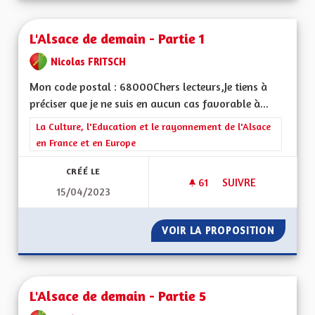
L'Alsace de demain - Partie 1
Nicolas FRITSCH
Mon code postal : 68000Chers lecteurs,Je tiens à
préciser que je ne suis en aucun cas favorable à...
Filtrer les résultats de la catégorie : La Culture, l'Education e
La Culture, l'Education et le rayonnement de l'Alsace
en France et en Europe
CRÉÉ LE
61
61 ABONNÉS
SUIVRE
15/04/2023
L'ALSACE DE DEMAIN
VOIR LA PROPOSITION
L'ALSAC
L'Alsace de demain - Partie 5