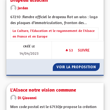
Jordan
67210 :Rendre officiel le drapeau Rot un wiss : logo
des plaques d'immatriculation, fronton des...
Filtrer les résultats de la catégorie : La Culture, l'Education e
La Culture, l'Education et le rayonnement de l'Alsace
en France et en Europe
CRÉÉ LE
53
53 ABONNÉS
SUIVRE
14/04/2023
DRAPEAU ALSACIEN
VOIR LA PROPOSITION
DRAPEA
L'Alsace notre vision commune
Di Giovanni
Mon code postal est le 67130Je propose la création