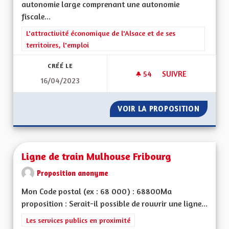
autonomie large comprenant une autonomie
fiscale...
Filtrer les résultats de la catégorie : L'attractivité économique 
L'attractivité économique de l'Alsace et de ses
territoires, l'emploi
CRÉÉ LE
54
54 ABONNÉS
SUIVRE
16/04/2023
POUR UNE ALSACE
VOIR LA PROPOSITION
POUR U
Ligne de train Mulhouse Fribourg
Proposition anonyme
Mon Code postal (ex : 68 000) : 68800Ma
proposition : Serait-il possible de rouvrir une ligne...
Filtrer les résultats de la catégorie : Les services publics en pro
Les services publics en proximité