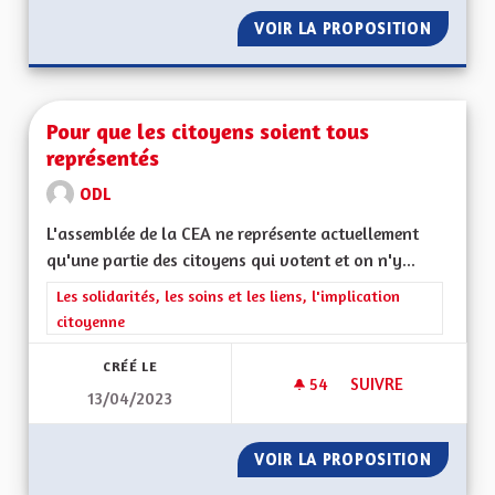
VOIR LA PROPOSITION
RÉGION
Pour que les citoyens soient tous
représentés
ODL
L'assemblée de la CEA ne représente actuellement
qu'une partie des citoyens qui votent et on n'y...
Filtrer les résultats de la catégorie : Les solidarités, les soins e
Les solidarités, les soins et les liens, l'implication
citoyenne
CRÉÉ LE
54
54 ABONNÉS
SUIVRE
13/04/2023
POUR QUE LES CIT
VOIR LA PROPOSITION
POUR Q