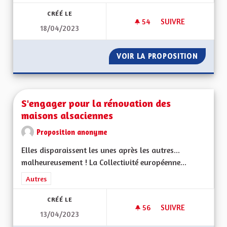
CRÉÉ LE
54
54 ABONNÉS
SUIVRE
18/04/2023
TRANSITION AGRIC
VOIR LA PROPOSITION
TRANSI
S'engager pour la rénovation des
maisons alsaciennes
Proposition anonyme
Elles disparaissent les unes après les autres...
malheureusement ! La Collectivité européenne...
Filtrer les résultats de la catégorie : Autres
Autres
CRÉÉ LE
56
56 ABONNÉS
SUIVRE
13/04/2023
S'ENGAGER POUR L