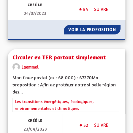
CRÉÉ LE
54
54 ABONNÉS
SUIVRE
04/07/2023
L’EDUCATION : L’E
VOIR LA PROPOSITION
L’EDUC
Circuler en TER partout simplement
Laemmel
Mon Code postal (ex : 68 000) : 67270Ma
proposition : Afin de protéger notre si belle région
des...
Filtrer les résultats de la catégorie : Les transitions énergéti
Les transitions énergétiques, écologiques,
environnementales et climatiques
CRÉÉ LE
52
52 ABONNÉS
SUIVRE
23/04/2023
CIRCULER EN TER 