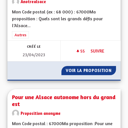
Anotrealsace
Mon Code postal (ex : 68 000) : 67000Ma
proposition : Quels sont les grands défis pour
l’Alsace...
Filtrer les résultats de la catégorie : Autres
Autres
CRÉÉ LE
55
55 ABONNÉS
SUIVRE
23/04/2023
SORTIR DU GRAND E
VOIR LA PROPOSITION
SORTIR 
Pour une Alsace autonome hors du grand
est
Proposition anonyme
Mon Code postal : 67000Ma proposition :Pour une