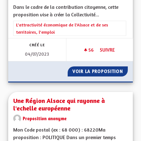
Dans le cadre de la contribution citoyenne, cette
proposition vise à créer la Collectivité...
Filtrer les résultats de la catégorie : L'attractivité économique 
L'attractivité économique de l'Alsace et de ses
territoires, l'emploi
CRÉÉ LE
56
56 ABONNÉS
SUIVRE
04/07/2023
CRÉATION DE LA CO
VOIR LA PROPOSITION
CRÉATI
Une Région Alsace qui rayonne à
l'echelle européenne
Proposition anonyme
Mon Code postal (ex : 68 000) : 68220Ma
proposition : POLITIQUE Dans un premier temps