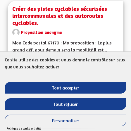
Créer des pistes cyclables sécurisées
intercommunales et des autoroutes
cyclables.
Proposition anonyme
Mon Code postal 67170 : Ma proposition : Le plus
grand défi pour demain sera la mobilité.Il est...
Ce site utilise des cookies et vous donne le contrôle sur ceux
Filtrer les résultats de la catégorie : Les transitions énergéti
Les transitions énergétiques, écologiques,
environnementales et climatiques
que vous souhaitez activer
CRÉÉ LE
52
52 ABONNÉS
SUIVRE
17/04/2023
CRÉER DES PISTES 
Tout accepter
VOIR LA PROPOSITION
CRÉER 
Tout refuser
Personnaliser
Offre de Transport sur l'ensemble du
Politique de confidentialité