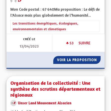
LP
Mon Code postal : 67 640Ma proposition : Le défi de
l'Alsace mais plus globalement de l’humanité...
Filtrer les résultats de la catégorie : Les transitions énergéti
Les transitions énergétiques, écologiques,
environnementales et climatiques
CRÉÉ LE
53
53 ABONNÉS
SUIVRE
13/04/2023
UNE RÉELLE PRISE 
VOIR LA PROPOSITION
UNE RÉ
Organisation de la collectivité : Une
synthèse des scrutins départementaux et
régionaux
Unser Land Mouvement Alsacien