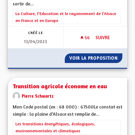
sortir de...
Filtrer les résultats de la catégorie : La Culture, l'Education e
La Culture, l'Education et le rayonnement de l'Alsace
en France et en Europe
CRÉÉ LE
56
56 ABONNÉS
SUIVRE
13/04/2023
UNE RÉGION ALSAC
VOIR LA PROPOSITION
UNE RÉ
Transition agricole économe en eau
Pierre Schwartz
Mon Code postal (ex : 68 000) : 67500Le constat est
simple : la plaine d'Alsace est remplie de...
Filtrer les résultats de la catégorie : Les transitions énergéti
Les transitions énergétiques, écologiques,
environnementales et climatiques