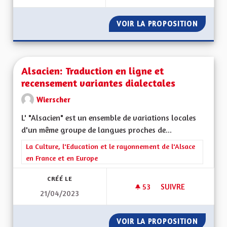
VOIR LA PROPOSITION
INSTAU
Alsacien: Traduction en ligne et
recensement variantes dialectales
Wierscher
L' "Alsacien" est un ensemble de variations locales
d'un même groupe de langues proches de...
Filtrer les résultats de la catégorie : La Culture, l'Education e
La Culture, l'Education et le rayonnement de l'Alsace
en France et en Europe
CRÉÉ LE
53
53 ABONNÉS
SUIVRE
21/04/2023
ALSACIEN: TRADUCT
VOIR LA PROPOSITION
ALSACI