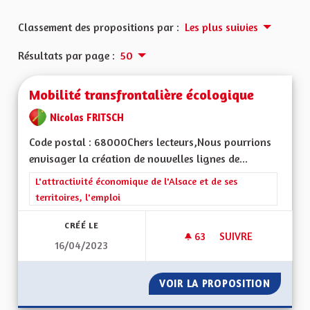
Classement des propositions par :
Les plus suivies
Résultats par page :
50
Mobilité transfrontalière écologique
Nicolas FRITSCH
Code postal : 68000Chers lecteurs,Nous pourrions
envisager la création de nouvelles lignes de...
Filtrer les résultats de la catégorie : L'attractivité économique 
L'attractivité économique de l'Alsace et de ses
territoires, l'emploi
CRÉÉ LE
63
63 ABONNÉS
SUIVRE
16/04/2023
MOBILITÉ TRANSFR
VOIR LA PROPOSITION
MOBILI