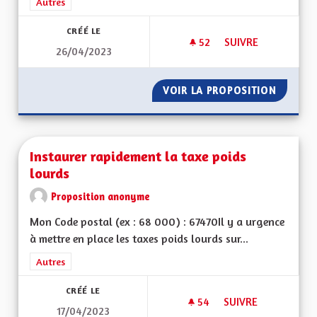
Filtrer les résultats de la catégorie : Autres
Autres
CRÉÉ LE
52
52 ABONNÉS
SUIVRE
26/04/2023
UNE ALSACE FORTE 
VOIR LA PROPOSITION
UNE AL
Instaurer rapidement la taxe poids
lourds
Proposition anonyme
Mon Code postal (ex : 68 000) : 67470Il y a urgence
à mettre en place les taxes poids lourds sur...
Filtrer les résultats de la catégorie : Autres
Autres
CRÉÉ LE
54
54 ABONNÉS
SUIVRE
17/04/2023
INSTAURER RAPIDE