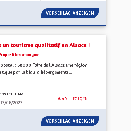
T " EUROPÉENNE", DE LA C"E"A
VORSCHLAG ANZEIGEN
VIOLENCES CONJ
s un tourisme qualitatif en Alsace !
Proposition anonyme
postal : 68000 Faire de l'Alsace une région
stique par le biais d'hébergements...
bnisse nach Kategorie filtern:
ERSTELLT AM
49
49 FOLLOWER
FOLGEN
13/06/2023
LÈTE
VERS UN TOURISME QUALITATI
OMIE COMPLÈTE
VORSCHLAG ANZEIGEN
VERS UN TOURISM