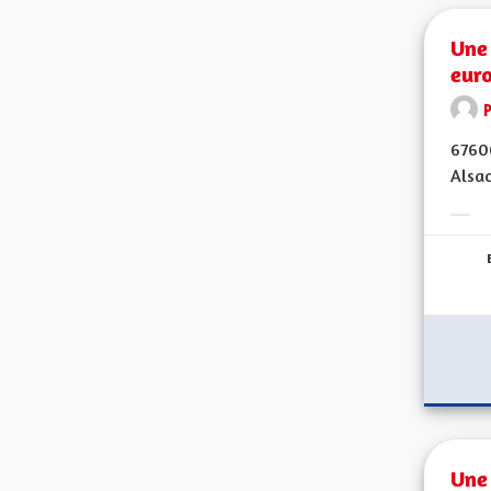
Une 
eur
67600
Alsac
Erge
Une