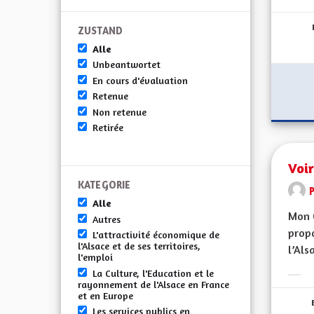
Erge
ZUSTAND
Alle
Unbeantwortet
En cours d'évaluation
Retenue
Non retenue
Retirée
Voir
KATEGORIE
Alle
Mon 
Autres
propo
L'attractivité économique de
l'Alsace et de ses territoires,
l’Alsa
l'emploi
La Culture, l'Education et le
Erge
rayonnement de l'Alsace en France
et en Europe
Les services publics en