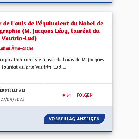
r de l'avis de l'équivalent du Nobel de
graphie (M. Jacques Lévy, lauréat du
x Vautrin-Lud)
Lakmi Âme-arche
oposition consiste à user de l’avis de M. Jacques
 lauréat du prix Vautrin-Lud,...
bnisse nach Kategorie filtern:
ERSTELLT AM
51
51 FOLLOWER
FOLGEN
27/04/2023
USER DE L'AVIS DE L'ÉQUIVA
VORSCHLAG ANZEIGEN
USER DE L'AVIS 