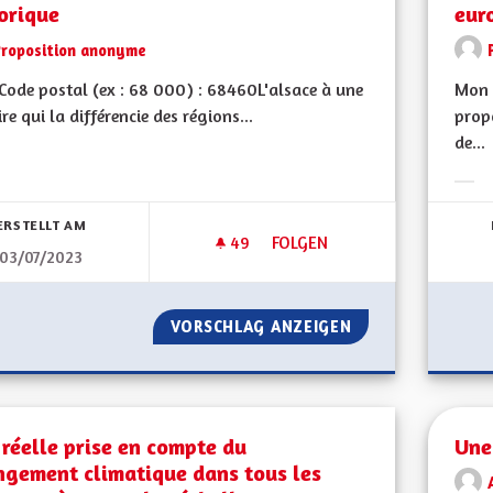
orique
eur
Proposition anonyme
ode postal (ex : 68 000) : 68460L'alsace à une
Mon 
ire qui la différencie des régions...
prop
de...
bnisse nach Kategorie filtern:
Erge
ERSTELLT AM
49
49 FOLLOWER
FOLGEN
03/07/2023
UNE RÉGION AYANT UNE COH
VORSCHLAG ANZEIGEN
UNE RÉGION AYA
réelle prise en compte du
Une
ngement climatique dans tous les