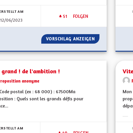
bnisse nach Kategorie filtern:
Erge
ERSTELLT AM
51
51 FOLLOWER
FOLGEN
12/06/2023
ZONES NATURA 2000
VORSCHLAG ANZEIGEN
ZONES NATURA 2
 grand ! de l'ambition !
Vit
Proposition anonyme
Code postal (ex : 68 000) : 67500Ma
Mon 
sition : Quels sont les grands défis pour
propo
ce...
dépa
bnisse nach Kategorie filtern:
Erge
ERSTELLT AM
49
49 FOLLOWER
FOLGEN