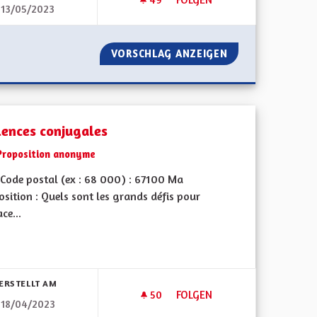
13/05/2023
!
VITESSE À 90 KM/H SUR DÉP
L'AMBITION !
VORSCHLAG ANZEIGEN
VITESSE À 90 K
lences conjugales
Proposition anonyme
Code postal (ex : 68 000) : 67100 Ma
sition : Quels sont les grands défis pour
ace...
bnisse nach Kategorie filtern:
ERSTELLT AM
50
50 FOLLOWER
FOLGEN
18/04/2023
NE", DE LA C"E"A
VIOLENCES CONJUGALES