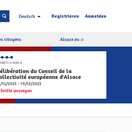
Registrieren
Anmelden
Deutsch
Choisir la langue
Sprache wählen
s citoyens
Alsace.eu
(Externer Link)
HRITT 4 VON 4
élibération du Conseil de la
ollectivité européenne d'Alsace
8/12/2023 - 19/12/2023
chritte anzeigen