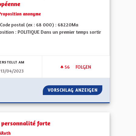
opéenne
Proposition anonyme
Code postal (ex : 68 000) : 68220Ma
osition : POLITIQUE Dans un premier temps sortir
bnisse nach Kategorie filtern:
ERSTELLT AM
56
56 FOLLOWER
FOLGEN
13/04/2023
ÉRENCE HISTORIQUE
UNE RÉGION ALSACE QUI RAY
NT UNE COHÉRENCE HISTORIQUE
VORSCHLAG ANZEIGEN
UNE RÉGION ALS
 personnalité forte
ARoth