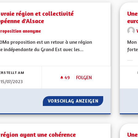
vraie région et collectivité
Une
opéenne d'Alsace
eur
Proposition anonyme
Ma proposition est un retour à une région
Mon 
e indépendante du Grand Est avec les...
forte
bnisse nach Kategorie filtern:
Erge
ERSTELLT AM
49
49 FOLLOWER
FOLGEN
15/07/2023
UNE VRAIE RÉGION ET COLLEC
VORSCHLAG ANZEIGEN
UNE VRAIE RÉGIO
 région ayant une cohérence
Une