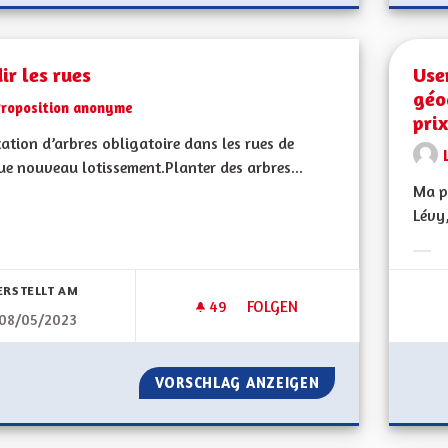
ir les rues
Use
géo
Proposition anonyme
pri
ation d’arbres obligatoire dans les rues de
e nouveau lotissement.Planter des arbres...
Ma pr
Lévy,
bnisse nach Kategorie filtern:
Erge
ERSTELLT AM
49
49 FOLLOWER
FOLGEN
08/05/2023
VERDIR LES RUES
VORSCHLAG ANZEIGEN
VERDIR LES RUES