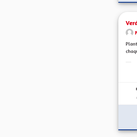
Verd
Plant
chaqu
Erge