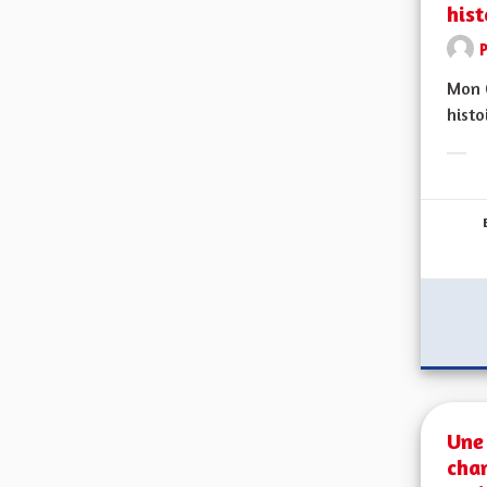
hist
Mon C
histo
Erge
Une 
cha