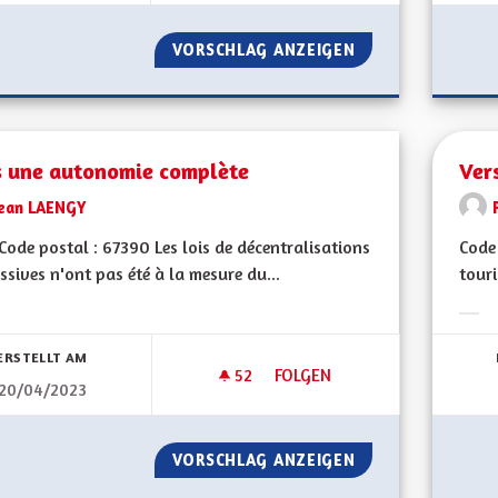
VORSCHLAG ANZEIGEN
VIREZ MOI CE MO
s une autonomie complète
Ver
Jean LAENGY
ode postal : 67390 Les lois de décentralisations
Code 
ssives n'ont pas été à la mesure du...
touri
bnisse nach Kategorie filtern:
Erge
ERSTELLT AM
52
52 FOLLOWER
FOLGEN
20/04/2023
VERS UNE AUTONOMIE COMP
VORSCHLAG ANZEIGEN
VERS UNE AUTON