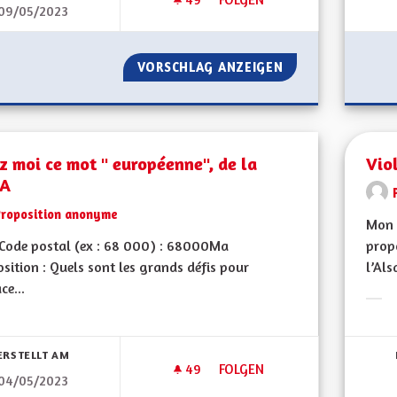
09/05/2023
VOIR GRAND ! DE L'AMBITION 
VORSCHLAG ANZEIGEN
VOIR GRAND ! DE 
z moi ce mot " européenne", de la
Vio
"A
Proposition anonyme
Mon 
Code postal (ex : 68 000) : 68000Ma
propo
sition : Quels sont les grands défis pour
l’Als
ce...
Erge
bnisse nach Kategorie filtern:
ERSTELLT AM
49
49 FOLLOWER
FOLGEN
04/05/2023
VIREZ MOI CE MOT " EUROPÉEN