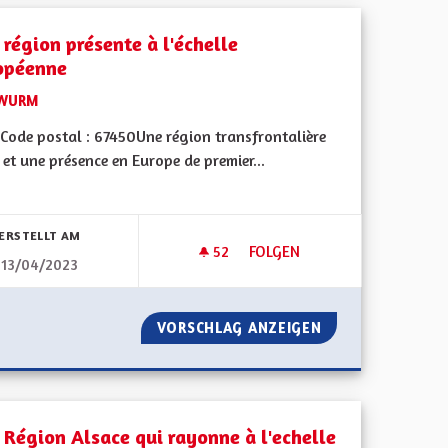
 région présente à l'échelle
opéenne
WURM
Code postal : 67450Une région transfrontalière
 et une présence en Europe de premier...
bnisse nach Kategorie filtern:
ERSTELLT AM
52
52 FOLLOWER
FOLGEN
13/04/2023
TIVITÉ EUROPÉENNE D'ALSACE
UNE RÉGION PRÉSENTE À L'É
N ET COLLECTIVITÉ EUROPÉENNE D'ALSACE
VORSCHLAG ANZEIGEN
UNE RÉGION PRÉ
 Région Alsace qui rayonne à l'echelle