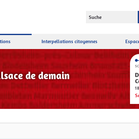
Suche
tions
Interpellations citoyennes
Espace
SC
Alsace de demain
D
C
1
S