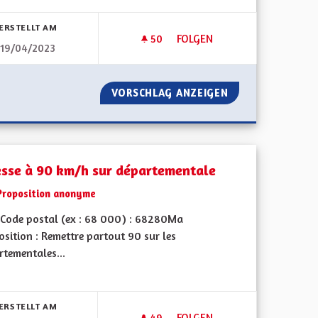
bnisse nach Kategorie filtern:
ERSTELLT AM
50
50 FOLLOWER
FOLGEN
19/04/2023
ZONE À FAIBLE ÉMISSIONS M
000
VORSCHLAG ANZEIGEN
ZONE À FAIBLE 
esse à 90 km/h sur départementale
Proposition anonyme
Code postal (ex : 68 000) : 68280Ma
sition : Remettre partout 90 sur les
rtementales...
bnisse nach Kategorie filtern:
ERSTELLT AM
49
49 FOLLOWER
FOLGEN