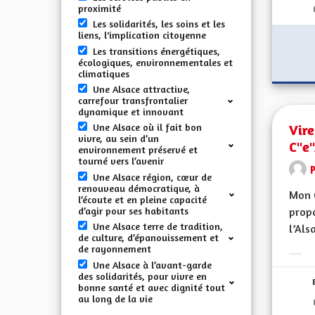
proximité
Les solidarités, les soins et les
liens, l'implication citoyenne
Les transitions énergétiques,
écologiques, environnementales et
climatiques
Une Alsace attractive,
carrefour transfrontalier
dynamique et innovant
Vire
Une Alsace où il fait bon
vivre, au sein d’un
C"e
environnement préservé et
tourné vers l’avenir
Une Alsace région, cœur de
renouveau démocratique, à
Mon 
l’écoute et en pleine capacité
d’agir pour ses habitants
propo
Une Alsace terre de tradition,
l’Alsa
de culture, d’épanouissement et
de rayonnement
Erge
Une Alsace à l’avant-garde
des solidarités, pour vivre en
bonne santé et avec dignité tout
au long de la vie